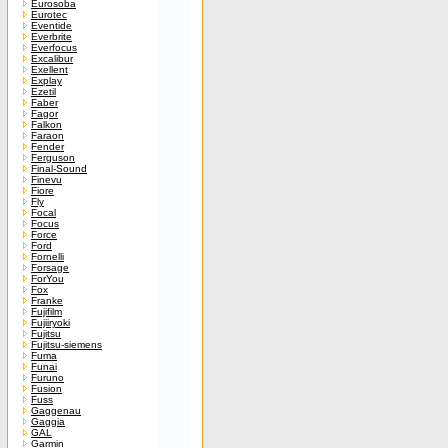
Eurosoba
Eurotec
Eventide
Everbrite
Everfocus
Excalibur
Exellent
Explay
Ezetil
Faber
Fagor
Falkon
Faraon
Fender
Ferguson
Final-Sound
Finevu
Fiore
Fly
Focal
Focus
Force
Ford
Fornelli
Forsage
ForYou
Fox
Franke
Fujifilm
Fujiiryoki
Fujitsu
Fujitsu-siemens
Fuma
Funai
Furuno
Fusion
Fuss
Gaggenau
Gaggia
GAL
Garmin