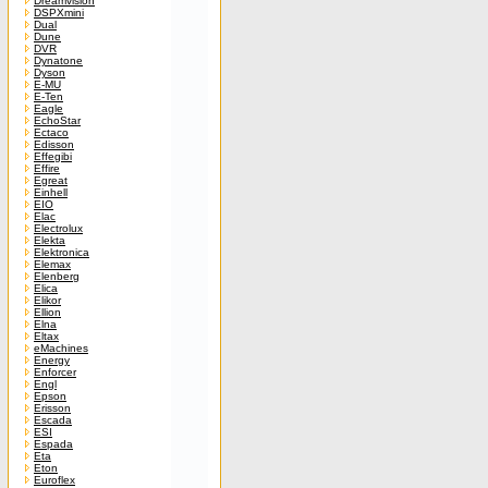
Dreamvision
DSPXmini
Dual
Dune
DVR
Dynatone
Dyson
E-MU
E-Ten
Eagle
EchoStar
Ectaco
Edisson
Effegibi
Effire
Egreat
Einhell
EIO
Elac
Electrolux
Elekta
Elektronica
Elemax
Elenberg
Elica
Elikor
Ellion
Elna
Eltax
eMachines
Energy
Enforcer
Engl
Epson
Erisson
Escada
ESI
Espada
Eta
Eton
Euroflex