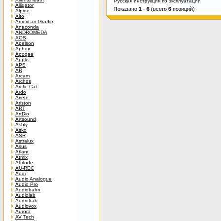
Русская инструкция по эксплуатации
Alligator
Показано
1
-
6
(всего
6
позиций)
Alpine
Alto
American Graffiti
Anaconda
ANDROMEDA
AOS
Apelson
Aphex
Apogee
Apple
APS
AR
Arcam
Archos
Arctic Cat
Ardo
Ariete
Ariston
ART
ArtDio
Artsound
Ashly
Asko
ASR
Astralux
Asus
Atlant
Atmix
Attitude
AU-REC
Audi
Audio Analogue
Audio Pro
Audiobahn
Audiolab
Audiotrak
Audiovox
Aurora
AV Tech