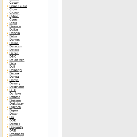
Cpcam
Crime Guard
Crown
Crunch
Cyfron
Cyrus
D-pro
Daewoo
Daikin
Daishin
Dako
Dantex
Darina
Datacam
Datecs
Dazed
DBX
De-dietrich
Defa
Dell
Delonghi
Denon
Denpa
Denyo
Desany
Destinator
DEX
De_luxe
Diframe
Digilyzer
Digitalway
Digitech
Digma
Distar
Dls
DOD
Domtec
Dragonfly
DRE
Dreambox