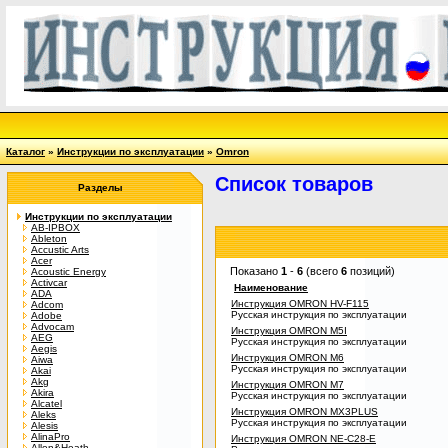
Каталог
»
Инструкции по эксплуатации
»
Omron
Список товаров
Разделы
Инструкции по эксплуатации
AB-IPBOX
Ableton
Accustic Arts
Acer
Показано
1
-
6
(всего
6
позиций)
Acoustic Energy
Activcar
Наименование
ADA
Инструкция OMRON HV-F115
Adcom
Русская инструкция по эксплуатации
Adobe
Advocam
Инструкция OMRON M5I
AEG
Русская инструкция по эксплуатации
Aegis
Инструкция OMRON M6
Aiwa
Русская инструкция по эксплуатации
Akai
Akg
Инструкция OMRON M7
Akira
Русская инструкция по эксплуатации
Alcatel
Инструкция OMRON MX3PLUS
Aleks
Русская инструкция по эксплуатации
Alesis
AlinaPro
Инструкция OMRON NE-C28-E
Allen&Heath