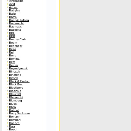
Avermedia
Avid
Azbox
Babyliss
Ballu
Bamix
Bang&Olufsen
Bauknecht
Baumatic
Bazooka
BBE
BBK
Beauty Club
Beem
Behringer
Beko
Bel
Benq
Bernina
Best
Beurer
Beyerdynamic
Bimatek
Binatone
Bissell
Black & Decker
Black Box
Blackberry
Blackvue
Blaucraft
Blaupunkt
Blomberg
Blues
BMW
Bobcat
Body Sculpture
Bomann
Bompani
Boneco
Bork
Bosch