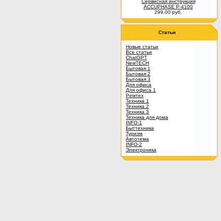
Сервисная инструкция
ACCUPHASE P-4100
299.00 руб.
Статьи
Новые статьи
Все статьи
ChatGPT
NewTECH
Бытовая 1
Бытовая 2
Бытовая 3
Для офиса
Для офиса 1
Ремтех
Техника 1
Техника 2
Техника 3
Техника для дома
INFO-1
Быттехника
Туризм
Автотема
INFO-2
Электроника