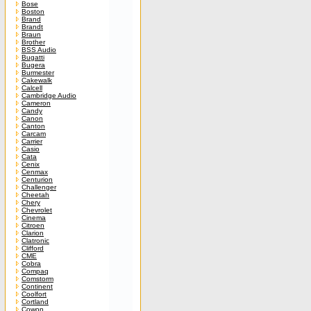
Bose
Boston
Brand
Brandt
Braun
Brother
BSS Audio
Bugatti
Bugera
Burmester
Cakewalk
Calcell
Cambridge Audio
Cameron
Candy
Canon
Canton
Carcam
Carrier
Casio
Cata
Cenix
Cenmax
Centurion
Challenger
Cheetah
Chery
Chevrolet
Cinema
Citroen
Clarion
Clatronic
Clifford
CME
Cobra
Compaq
Comstorm
Continent
Coolfort
Cortland
Cowon