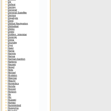
Ge
Gefest
Gemsy
General
General Satellite
Genius
Gigabyte
Girmi
Global Navigation
Globalsat
Globo
Gmini
Golden_interstar
Gorenje
Greta
Grundig
Gyyr
Haier
Hama
Hanpin
Hansa
Harman-kardon
Hartens
Hauser
Hegel
Helix
Hensel
Hi-vision
Hisense
Hitachi
Homedics
Honda
Hoover
Horizon
Hp
Htc
Huawei
Humax
Humminbird
Husqvrna
Hyundai