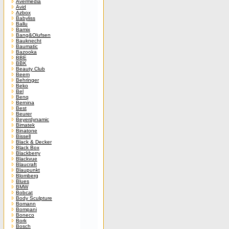
Avermedia
Avid
Azbox
Babyliss
Ballu
Bamix
Bang&Olufsen
Bauknecht
Baumatic
Bazooka
BBE
BBK
Beauty Club
Beem
Behringer
Beko
Bel
Benq
Bernina
Best
Beurer
Beyerdynamic
Bimatek
Binatone
Bissell
Black & Decker
Black Box
Blackberry
Blackvue
Blaucraft
Blaupunkt
Blomberg
Blues
BMW
Bobcat
Body Sculpture
Bomann
Bompani
Boneco
Bork
Bosch