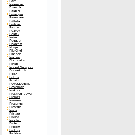
Palm
Panasonic
Pantech
Pantera
Paradigm
Parasound
Parkcity
Partisan
Pasgao
Peavey
Pentax
Petra
Peugeot
Phantom
Philips
PilotChef
Pinnacle
Pioneer
Plantronics
Plinius
Pocket Navigator
Pocketbook
Polar
Polaris
Possio
Poweracoustik
Powerman
Praktica
Precision_power
Premier
Premiera
Presonus
Prestigio
Prima
Primare
Privileg
Pro-Ject
Prober
Procam
Prology
ProView