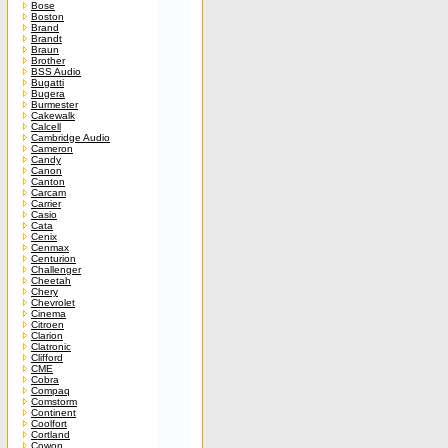
Bose
Boston
Brand
Brandt
Braun
Brother
BSS Audio
Bugatti
Bugera
Burmester
Cakewalk
Calcell
Cambridge Audio
Cameron
Candy
Canon
Canton
Carcam
Carrier
Casio
Cata
Cenix
Cenmax
Centurion
Challenger
Cheetah
Chery
Chevrolet
Cinema
Citroen
Clarion
Clatronic
Clifford
CME
Cobra
Compaq
Comstorm
Continent
Coolfort
Cortland
Cowon