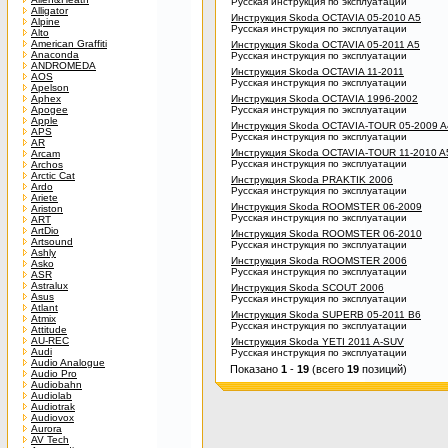
Русская инструкция по эксплуатации
Alligator
Инструкция Skoda OCTAVIA 05-2010 A5
Alpine
Русская инструкция по эксплуатации
Alto
American Graffiti
Инструкция Skoda OCTAVIA 05-2011 A5
Anaconda
Русская инструкция по эксплуатации
ANDROMEDA
Инструкция Skoda OCTAVIA 11-2011
AOS
Русская инструкция по эксплуатации
Apelson
Aphex
Инструкция Skoda OCTAVIA 1996-2002
Apogee
Русская инструкция по эксплуатации
Apple
Инструкция Skoda OCTAVIA-TOUR 05-2009 A
APS
Русская инструкция по эксплуатации
AR
Инструкция Skoda OCTAVIA-TOUR 11-2010 A
Arcam
Русская инструкция по эксплуатации
Archos
Arctic Cat
Инструкция Skoda PRAKTIK 2006
Ardo
Русская инструкция по эксплуатации
Ariete
Инструкция Skoda ROOMSTER 06-2009
Ariston
Русская инструкция по эксплуатации
ART
ArtDio
Инструкция Skoda ROOMSTER 06-2010
Artsound
Русская инструкция по эксплуатации
Ashly
Инструкция Skoda ROOMSTER 2006
Asko
Русская инструкция по эксплуатации
ASR
Astralux
Инструкция Skoda SCOUT 2006
Asus
Русская инструкция по эксплуатации
Atlant
Инструкция Skoda SUPERB 05-2011 B6
Atmix
Русская инструкция по эксплуатации
Attitude
AU-REC
Инструкция Skoda YETI 2011 A-SUV
Audi
Русская инструкция по эксплуатации
Audio Analogue
Показано
1
-
19
(всего
19
позиций)
Audio Pro
Audiobahn
Audiolab
Audiotrak
Audiovox
Aurora
AV Tech