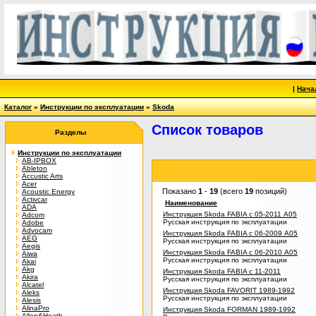
|
Нача
Каталог
»
Инструкции по эксплуатации
»
Skoda
Список товаров
Разделы
Инструкции по эксплуатации
AB-IPBOX
Ableton
Accustic Arts
Acer
Показано
1
-
19
(всего
19
позиций)
Acoustic Energy
Activcar
Наименование
ADA
Инструкция Skoda FABIA с 05-2011 A05
Adcom
Русская инструкция по эксплуатации
Adobe
Advocam
Инструкция Skoda FABIA с 06-2009 A05
AEG
Русская инструкция по эксплуатации
Aegis
Инструкция Skoda FABIA с 06-2010 A05
Aiwa
Русская инструкция по эксплуатации
Akai
Akg
Инструкция Skoda FABIA с 11-2011
Akira
Русская инструкция по эксплуатации
Alcatel
Инструкция Skoda FAVORIT 1989-1992
Aleks
Русская инструкция по эксплуатации
Alesis
AlinaPro
Инструкция Skoda FORMAN 1989-1992
Allen&Heath