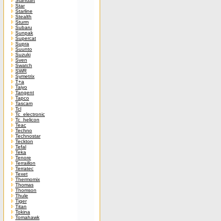
Standart
Star
Starline
Stealth
Sturm
Subaru
Sunpak
Supercat
Supra
Suunto
Suzuki
Sven
Swatch
SWR
Symetrix
T+a
Taiyo
Tangent
Tapco
Tascam
Tcl
Tc_electronic
Tc_helicon
Teac
Techno
Technostar
Teckton
Tefal
Teka
Tenore
Terraillon
Terratec
Texet
Thermomix
Thomas
Thomson
Thule
Tiger
Titan
Tokina
Tomahawk