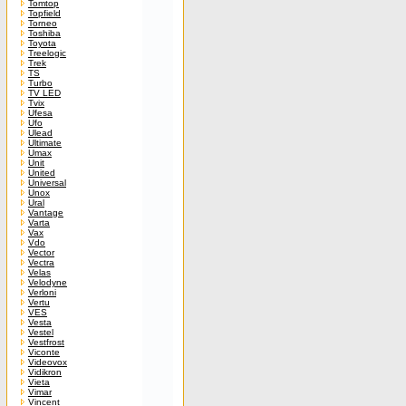
Tomtop
Topfield
Torneo
Toshiba
Toyota
Treelogic
Trek
TS
Turbo
TV LED
Tvix
Ufesa
Ufo
Ulead
Ultimate
Umax
Unit
United
Universal
Unox
Ural
Vantage
Varta
Vax
Vdo
Vector
Vectra
Velas
Velodyne
Verloni
Vertu
VES
Vesta
Vestel
Vestfrost
Viconte
Videovox
Vidikron
Vieta
Vimar
Vincent