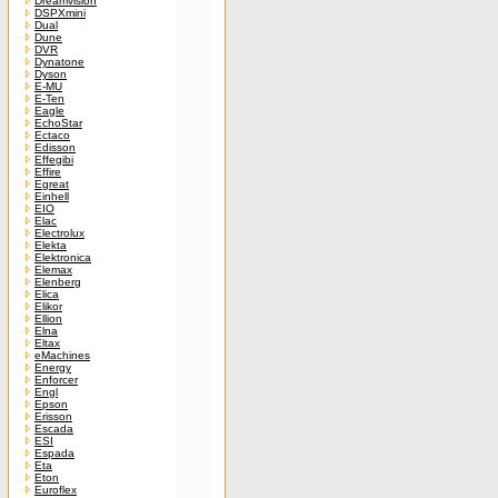
Dreamvision
DSPXmini
Dual
Dune
DVR
Dynatone
Dyson
E-MU
E-Ten
Eagle
EchoStar
Ectaco
Edisson
Effegibi
Effire
Egreat
Einhell
EIO
Elac
Electrolux
Elekta
Elektronica
Elemax
Elenberg
Elica
Elikor
Ellion
Elna
Eltax
eMachines
Energy
Enforcer
Engl
Epson
Erisson
Escada
ESI
Espada
Eta
Eton
Euroflex