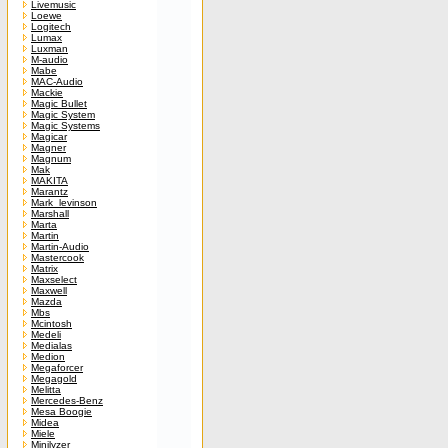
Livemusic
Loewe
Logitech
Lumax
Luxman
M-audio
Mabe
MAC-Audio
Mackie
Magic Bullet
Magic System
Magic Systems
Magicar
Magner
Magnum
Mak
MAKITA
Marantz
Mark_levinson
Marshall
Marta
Martin
Martin-Audio
Mastercook
Matrix
Maxselect
Maxwell
Mazda
Mbs
Mcintosh
Medeli
Medialas
Medion
Megaforcer
Megagold
Melitta
Mercedes-Benz
Mesa Boogie
Midea
Miele
Minilyzer