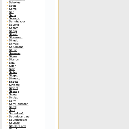
Scholtes
Scott
Sdmo
Seg
Sega
Sekonic
Sennheirzer
Severin
Sezam
Sharp
Sheriff
Sherwood
Shindo
Shivaki
Shturmann
Shure
Siemens
Sigma
Silanos
Siltal
Silter
Sims
Sinbo
Singer
Sitronics
Skoda
Skygate
Skynet
Skyway
Smeg
Snaige
Sony
Sony_ericsson
Sorell
Soul
Soundcraft
Soundstandard
Soundstream
Spymax
Stadler Form