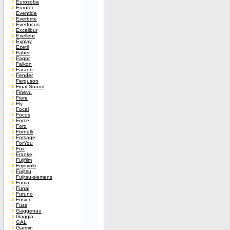
Eurosoba
Eurotec
Eventide
Everbrite
Everfocus
Excalibur
Exellent
Explay
Ezetil
Faber
Fagor
Falkon
Faraon
Fender
Ferguson
Final-Sound
Finevu
Fiore
Fly
Focal
Focus
Force
Ford
Fornelli
Forsage
ForYou
Fox
Franke
Fujifilm
Fujiiryoki
Fujitsu
Fujitsu-siemens
Fuma
Funai
Furuno
Fusion
Fuss
Gaggenau
Gaggia
GAL
Garmin