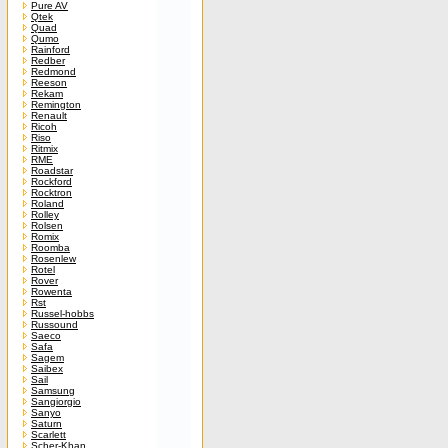
Pure AV
Qtek
Quad
Qumo
Rainford
Redber
Redmond
Reeson
Rekam
Remington
Renault
Ricoh
Riso
Ritmix
RME
Roadstar
Rockford
Rocktron
Roland
Rolley
Rolsen
Romix
Roomba
Rosenlew
Rotel
Rover
Rowenta
Rst
Russel-hobbs
Russound
Saeco
Safa
Sagem
Saibex
Sail
Samsung
Sangiorgio
Sanyo
Saturn
Scarlett
Scher-Khan