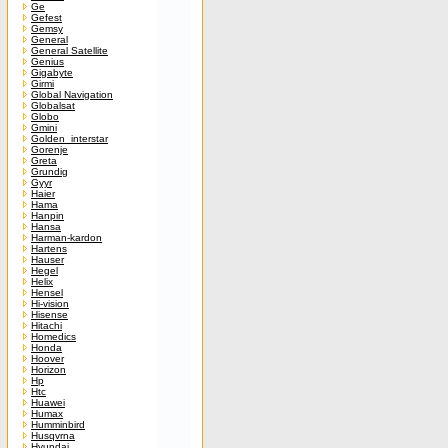
Ge
Gefest
Gemsy
General
General Satellite
Genius
Gigabyte
Girmi
Global Navigation
Globalsat
Globo
Gmini
Golden_interstar
Gorenje
Greta
Grundig
Gyyr
Haier
Hama
Hanpin
Hansa
Harman-kardon
Hartens
Hauser
Hegel
Helix
Hensel
Hi-vision
Hisense
Hitachi
Homedics
Honda
Hoover
Horizon
Hp
Htc
Huawei
Humax
Humminbird
Husqvrna
Hyundai