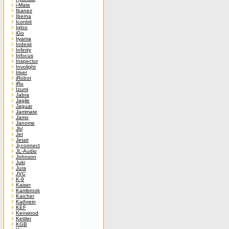
i-Mate
Ibanez
Iberna
Iconbit
Igloo
iGo
Iiyama
Indesit
Infinity
Infocus
Inspector
Involight
Iriver
iRobot
iRu
Izumi
Jabra
Jagile
Jaguar
Jammate
Jamo
Janome
Jbl
Jet
Jetair
Jj-connect
JL-Audio
Johnson
Juki
Jura
JVC
K-9
Kaiser
Kambrook
Karcher
Kathrein
KEF
Kenwood
Kettler
KGB