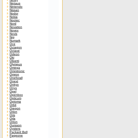
Nintaus
Nintendo
Nissan
Nodor
Nokia
Nootec
Nord
Novation
Novex
Novis
Nrg
Numark
Oce
Octagon
Octave
Odeon
Oki
Olivetti
Olympus
Omega
Omnitronic
Omron
Oneforall
Onext
Onkyo
Onyx
Opel
Openbox
Opticum
Optoma
Orbit
Oregon
Orion
Oris
Orla
Orton
Oursson
Oysters
Packard Bell
Pageone