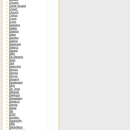
Cpcam
Crime Guard
Crown
Crunch
Cyfron
Cyrus
D-pro
Daewoo
Daikin
Daishin
Dako
Dantex
Darina
Datacam
Datecs
Dazed
DBX
De-dietrich
Defa
Dell
Delonghi
Denon
Denpa
Denyo
Desany
Destinator
DEX
De_luxe
Diframe
Digilyzer
Digitalway
Digitech
Digma
Distar
Dls
DOD
Domtec
Dragonfly
DRE
Dreambox