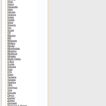
Viper
Vision
Vitaaudio
Vitek
Vitesse
Vivanco
Vivitar
Vivitek
Volvo
Vosonic
Vox
Voxtel
VR
Wacom
WD
Webasto
Wellton
Wexler
Wharfedale
Wharton
Whirlpool
Whistler
World Vision
X-Box
Xcube
Xdevice
Xoro
XTA
Xtant
Yamaha
Yamata
Yashica
YBA
Yongnuo
York
Zanussi
Zapco
Zauber
Zelmer
Zerowatt
Zigmund & Shtain