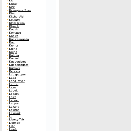
Kia
Kicker
Kicx
Kinergitics Chiro
Kiss
KitchenAid
Kiturami
Klark Teknik
Klipsch
Kodak
Komatsu
Konica
Konica-minolta
Korg
Kroma
Krona
Krups
Kubota
Kumtel
Kuppersberg
Kuppersbusch
Kurzweil
Kyocera
Lab.gruppen
Lada
Land_rover
Lanzar
Lava
Lbook
Legacy
Leica
Lenovo
Leopard
Lexand
Lexicon
Lexmark
Lg
Liberty-Tab
Liebherr
Liiot
Line6