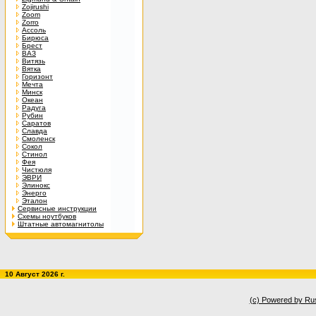
Zojirushi
Zoom
Zorro
Ассоль
Бирюса
Брест
ВАЗ
Витязь
Вятка
Горизонт
Мечта
Минск
Океан
Радуга
Рубин
Саратов
Славда
Смоленск
Сокол
Стинол
Фея
Чистюля
ЭВРИ
Элинокс
Энерго
Эталон
Сервисные инструкции
Схемы ноутбуков
Штатные автомагнитолы
10 Август 2026 г.
(c) Powered by Ru