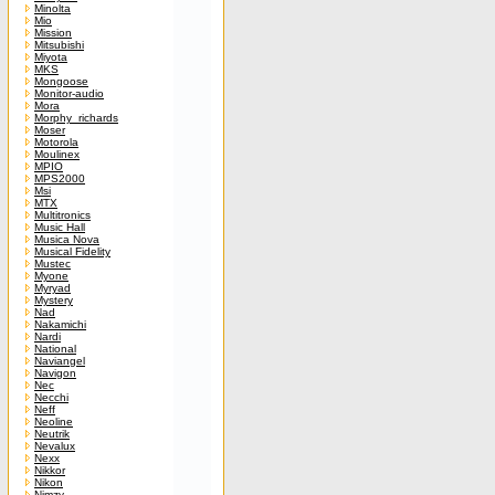
Minolta
Mio
Mission
Mitsubishi
Miyota
MKS
Mongoose
Monitor-audio
Mora
Morphy_richards
Moser
Motorola
Moulinex
MPIO
MPS2000
Msi
MTX
Multitronics
Music Hall
Musica Nova
Musical Fidelity
Mustec
Myone
Myryad
Mystery
Nad
Nakamichi
Nardi
National
Naviangel
Navigon
Nec
Necchi
Neff
Neoline
Neutrik
Nevalux
Nexx
Nikkor
Nikon
Nimzy