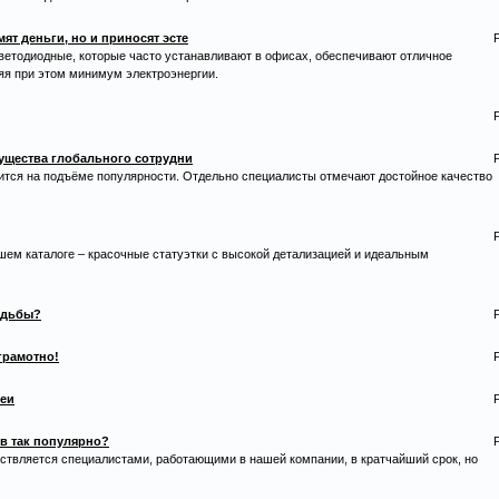
т деньги, но и приносят эсте
ветодиодные, которые часто устанавливают в офисах, обеспечивают отличное
яя при этом минимум электроэнергии.
мущества глобального сотрудни
дится на подъёме популярности. Отдельно специалисты отмечают достойное качество
ем каталоге – красочные статуэтки с высокой детализацией и идеальным
адьбы?
 грамотно!
веи
в так популярно?
ствляется специалистами, работающими в нашей компании, в кратчайший срок, но