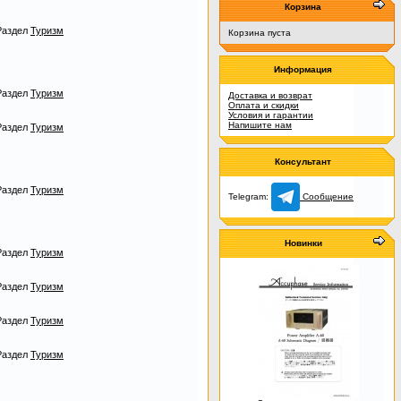
Корзина
Раздел
Туризм
Корзина пуста
Информация
Раздел
Туризм
Доставка и возврат
Оплата и скидки
Условия и гарантии
Напишите нам
Раздел
Туризм
Консультант
Раздел
Туризм
Telegram:
Сообщение
Новинки
Раздел
Туризм
Раздел
Туризм
Раздел
Туризм
Раздел
Туризм