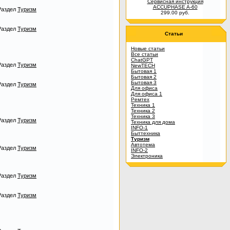
Сервисная инструкция
ACCUPHASE A-60
Раздел
Туризм
299.00 руб.
Раздел
Туризм
Статьи
Новые статьи
Все статьи
ChatGPT
Раздел
Туризм
NewTECH
Бытовая 1
Бытовая 2
Бытовая 3
Раздел
Туризм
Для офиса
Для офиса 1
Ремтех
Техника 1
Техника 2
Техника 3
Раздел
Туризм
Техника для дома
INFO-1
Быттехника
Туризм
Автотема
Раздел
Туризм
INFO-2
Электроника
Раздел
Туризм
Раздел
Туризм