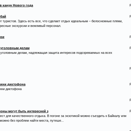
 канун Нового года
убай
 туристов. Здесь есть все, что сделает отдых идеальным – белоснежные пляжи,
ресные экскурсии и вежливый персонал.
ери
 уголовным делам
 уголовным делам, надлежащая защита интересов подозреваемых на всех
 мини диктофона
мини диктофона
ионы могут быть интересней з
ст для качественного отдыха. В погоне за экзотикой можно съездить к Байкалу или
 можно без проблем найти места, путеше...