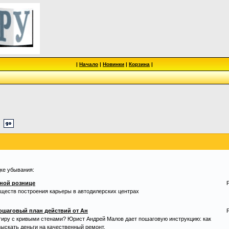
|
Начало
|
Новинки
|
Корзина
|
дке убывания:
ной рознице
ществ построения карьеры в автодилерских центрах
пошаговый план действий от Ан
ртиру с кривыми стенами? Юрист Андрей Малов дает пошаговую инструкцию: как
взыскать деньги на качественный ремонт.