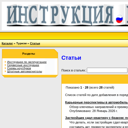
Каталог
» Туризм »
Статьи
Разделы
Статьи
Инструкции по эксплуатации
Сервисные инструкции
Схемы ноутбуков
Поиск в статьях:
Штатные автомагнитолы
Показано
1
-
28
(всего
28
статей)
Список статей по дате добавления в поря
Карьерные перспективы в автомобиль
Обзор ключевых направлений и преиму
Опубликовано: 28 Январь 2026 г.
Застройщик сдал квартиру с браком: 
Что делать, если застройщик сдал ква
составить акт, провести экспертизу и 