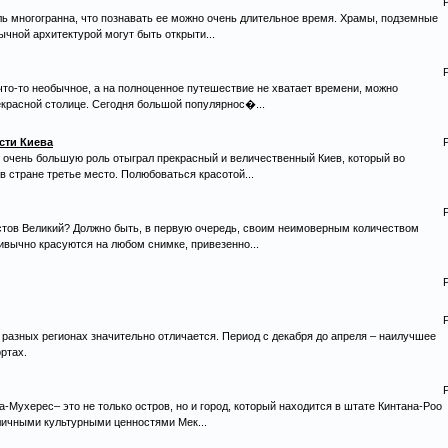
ль многогранна, что познавать ее можно очень длительное время. Храмы, подземные
ычной архитектурой могут быть открыти...
что-то необычное, а на полноценное путешествие не хватает времени, можно
красной столице. Сегодня большой популярнос�...
сти Киева
в очень большую роль отыграл прекрасный и величественный Киев, который во
 стране третье место. Полюбоваться красотой...
тов Великий? Должно быть, в первую очередь, своим неимоверным количеством
ивычно красуются на любом снимке, привезенно...
 разных регионах значительно отличается. Период с декабря до апреля – наилучшее
ртах.
а-Мухерес– это не только остров, но и город, который находится в штате Кинтана-Роо
зличными культурными ценностями Мек...