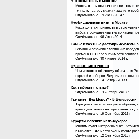
Что посмотреть в Москве?
Москва столь привычна и при этом сто
тоннели, театры, музеи и здания с необ
Опубликовано: 19 Июнь 2014 г.
Неофициальный визит в Москву
Когда хочется привнести в свою жизнь 
выбрать однодневный тур по нашей пре
Опубликовано: 06 Июнь 2014 г.
Самые известные достопримечательно
В жизни и развитии славянских народо
времена СССР по значимости занимал в
Опубликовано: 30 Январь 2014 г.
Путешествие в Ростов
Чем известен обычному обывателю Рос
церквей и соборов. Ведь именно они пр
Опубликовано: 14 Ноябрь 2013 г.
Как выбрать палатку?
Опубликовано: 14 Октябрь 2013 г.
Где живет Дед Мороз? - В Белоруссии!
Турецкий климат очень разнообразен, в
время для отдыха на горнолыжных куро
Опубликовано: 19 Сентябрь 2013 г.
Курорты Мексики: Исла-Мухерес
Многим будет интересно знать, что Исл
в Мексике. Это место очень богато ра
Опубликовано: 12 Сентябрь 2013 г.