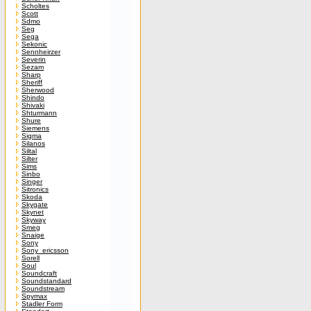
Scholtes
Scott
Sdmo
Seg
Sega
Sekonic
Sennheirzer
Severin
Sezam
Sharp
Sheriff
Sherwood
Shindo
Shivaki
Shturmann
Shure
Siemens
Sigma
Silanos
Siltal
Silter
Sims
Sinbo
Singer
Sitronics
Skoda
Skygate
Skynet
Skyway
Smeg
Snaige
Sony
Sony_ericsson
Sorell
Soul
Soundcraft
Soundstandard
Soundstream
Spymax
Stadler Form