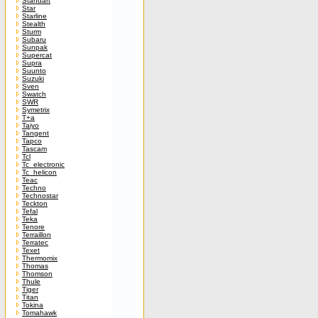
Standart
Star
Starline
Stealth
Sturm
Subaru
Sunpak
Supercat
Supra
Suunto
Suzuki
Sven
Swatch
SWR
Symetrix
T+a
Taiyo
Tangent
Tapco
Tascam
Tcl
Tc_electronic
Tc_helicon
Teac
Techno
Technostar
Teckton
Tefal
Teka
Tenore
Terraillon
Terratec
Texet
Thermomix
Thomas
Thomson
Thule
Tiger
Titan
Tokina
Tomahawk