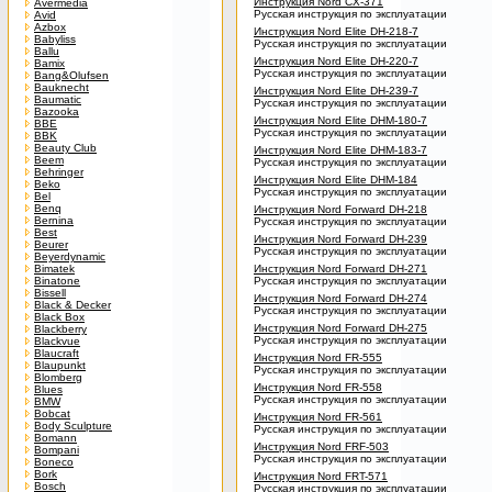
Инструкция Nord CX-371
Avermedia
Русская инструкция по эксплуатации
Avid
Azbox
Инструкция Nord Elite DH-218-7
Babyliss
Русская инструкция по эксплуатации
Ballu
Инструкция Nord Elite DH-220-7
Bamix
Русская инструкция по эксплуатации
Bang&Olufsen
Bauknecht
Инструкция Nord Elite DH-239-7
Baumatic
Русская инструкция по эксплуатации
Bazooka
Инструкция Nord Elite DHM-180-7
BBE
Русская инструкция по эксплуатации
BBK
Beauty Club
Инструкция Nord Elite DHM-183-7
Beem
Русская инструкция по эксплуатации
Behringer
Инструкция Nord Elite DHM-184
Beko
Русская инструкция по эксплуатации
Bel
Benq
Инструкция Nord Forward DH-218
Bernina
Русская инструкция по эксплуатации
Best
Инструкция Nord Forward DH-239
Beurer
Русская инструкция по эксплуатации
Beyerdynamic
Bimatek
Инструкция Nord Forward DH-271
Binatone
Русская инструкция по эксплуатации
Bissell
Инструкция Nord Forward DH-274
Black & Decker
Русская инструкция по эксплуатации
Black Box
Инструкция Nord Forward DH-275
Blackberry
Русская инструкция по эксплуатации
Blackvue
Blaucraft
Инструкция Nord FR-555
Blaupunkt
Русская инструкция по эксплуатации
Blomberg
Инструкция Nord FR-558
Blues
Русская инструкция по эксплуатации
BMW
Bobcat
Инструкция Nord FR-561
Body Sculpture
Русская инструкция по эксплуатации
Bomann
Инструкция Nord FRF-503
Bompani
Русская инструкция по эксплуатации
Boneco
Bork
Инструкция Nord FRT-571
Bosch
Русская инструкция по эксплуатации