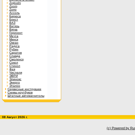
Zojirushi
Zoom
Zorro
Ассоль
Бирюса
Брест
ВАЗ
Витязь
Вятка
Горизонт
Мечта
Минск
Океан
Радуга
Рубин
Саратов
Славда
Смоленск
Сокол
Стинол
Фея
Чистюля
ЭВРИ
Элинокс
Энерго
Эталон
Сервисные инструкции
Схемы ноутбуков
Штатные автомагнитолы
08 Август 2026 г.
(c) Powered by Ru