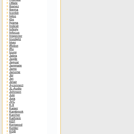
i-Mate
Ibanez
Iberna
Iconbit
Igloo
iGo
Iiyama
Indesit
Infinity
Infocus
Inspector
Involight
Iriver
iRobot
iRu
Izumi
Jabra
Jagile
Jaguar
Jammate
Jamo
Janome
Jbl
Jet
Jetair
Jj-connect
JL-Audio
Johnson
Juki
Jura
JVC
K-9
Kaiser
Kambrook
Karcher
Kathrein
KEF
Kenwood
Kettler
KGB