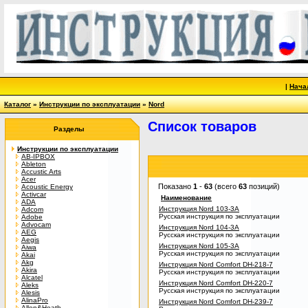
|
Нача
Каталог
»
Инструкции по эксплуатации
»
Nord
Список товаров
Разделы
Инструкции по эксплуатации
AB-IPBOX
Ableton
Accustic Arts
Acer
Показано
1
-
63
(всего
63
позиций)
Acoustic Energy
Activcar
Наименование
ADA
Инструкция Nord 103-3A
Adcom
Русская инструкция по эксплуатации
Adobe
Advocam
Инструкция Nord 104-3A
AEG
Русская инструкция по эксплуатации
Aegis
Инструкция Nord 105-3A
Aiwa
Русская инструкция по эксплуатации
Akai
Akg
Инструкция Nord Comfort DH-218-7
Akira
Русская инструкция по эксплуатации
Alcatel
Инструкция Nord Comfort DH-220-7
Aleks
Русская инструкция по эксплуатации
Alesis
AlinaPro
Инструкция Nord Comfort DH-239-7
Allen&Heath