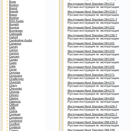
Bose
Инструкция Nord Standart DH-212
Boston
Русская инструкция по эксплуатации
Brand
Brandt
Инструкция Nord Standart DH-218-7
Braun
Русская инструкция по эксплуатации
Brother
Инструкция Nord Standart DH-221-7
BSS Audio
Русская инструкция по эксплуатации
Bugatti
Bugera
Инструкция Nord Standart DH-222
Burmester
Русская инструкция по эксплуатации
Cakewalk
Инструкция Nord Standart DH-239-7
Calcell
Русская инструкция по эксплуатации
Cambridge Audio
Инструкция Nord Standart DH-241
Cameron
Русская инструкция по эксплуатации
Candy
Canon
Инструкция Nord Standart DH-243
Canton
Русская инструкция по эксплуатации
Carcam
Инструкция Nord Standart DH-244
Carrier
Русская инструкция по эксплуатации
Casio
Cata
Инструкция Nord Standart DH-245
Cenix
Русская инструкция по эксплуатации
Cenmax
Инструкция Nord Standart DH-271
Centurion
Русская инструкция по эксплуатации
Challenger
Cheetah
Инструкция Nord Standart DH-274
Chery
Русская инструкция по эксплуатации
Chevrolet
Инструкция Nord Standart DH-275
Cinema
Русская инструкция по эксплуатации
Citroen
Clarion
Инструкция Nord Standart DH-403
Clatronic
Русская инструкция по эксплуатации
Clifford
Инструкция Nord Standart DH-428-7
CME
Русская инструкция по эксплуатации
Cobra
Compaq
Инструкция Nord Standart DH-431-7
Comstorm
Русская инструкция по эксплуатации
Continent
Инструкция Nord Standart DM-155-3
Coolfort
Русская инструкция по эксплуатации
Cortland
Инструкция Nord Standart DM-156
Cowon