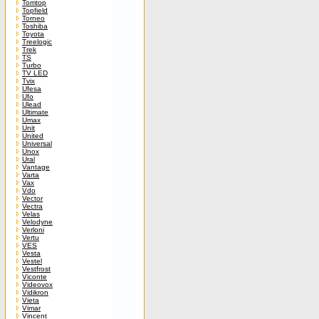
Tomtop
Topfield
Torneo
Toshiba
Toyota
Treelogic
Trek
TS
Turbo
TV LED
Tvix
Ufesa
Ufo
Ulead
Ultimate
Umax
Unit
United
Universal
Unox
Ural
Vantage
Varta
Vax
Vdo
Vector
Vectra
Velas
Velodyne
Verloni
Vertu
VES
Vesta
Vestel
Vestfrost
Viconte
Videovox
Vidikron
Vieta
Vimar
Vincent