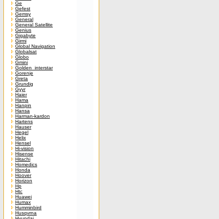
Ge
Gefest
Gemsy
General
General Satellite
Genius
Gigabyte
Girmi
Global Navigation
Globalsat
Globo
Gmini
Golden_interstar
Gorenje
Greta
Grundig
Gyyr
Haier
Hama
Hanpin
Hansa
Harman-kardon
Hartens
Hauser
Hegel
Helix
Hensel
Hi-vision
Hisense
Hitachi
Homedics
Honda
Hoover
Horizon
Hp
Htc
Huawei
Humax
Humminbird
Husqvrna
Hyundai