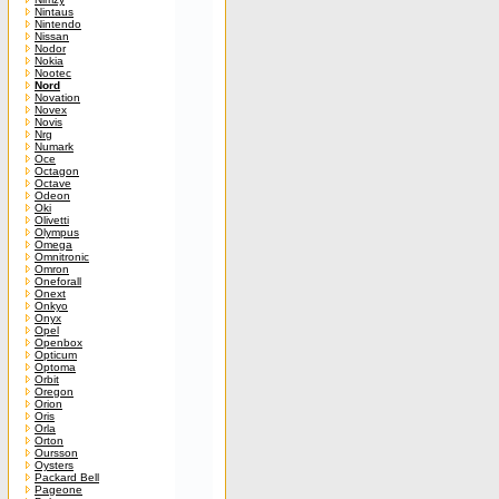
Nintaus
Nintendo
Nissan
Nodor
Nokia
Nootec
Nord
Novation
Novex
Novis
Nrg
Numark
Oce
Octagon
Octave
Odeon
Oki
Olivetti
Olympus
Omega
Omnitronic
Omron
Oneforall
Onext
Onkyo
Onyx
Opel
Openbox
Opticum
Optoma
Orbit
Oregon
Orion
Oris
Orla
Orton
Oursson
Oysters
Packard Bell
Pageone