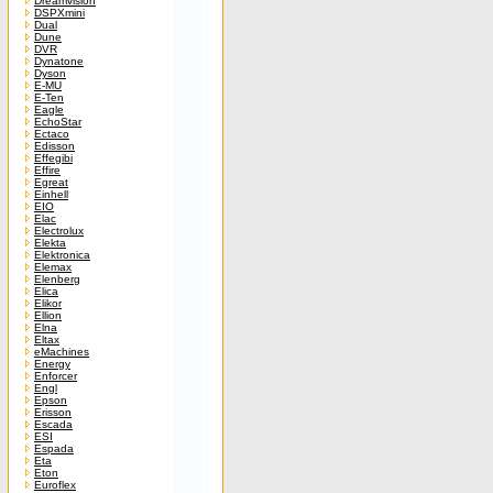
Dreamvision
DSPXmini
Dual
Dune
DVR
Dynatone
Dyson
E-MU
E-Ten
Eagle
EchoStar
Ectaco
Edisson
Effegibi
Effire
Egreat
Einhell
EIO
Elac
Electrolux
Elekta
Elektronica
Elemax
Elenberg
Elica
Elikor
Ellion
Elna
Eltax
eMachines
Energy
Enforcer
Engl
Epson
Erisson
Escada
ESI
Espada
Eta
Eton
Euroflex