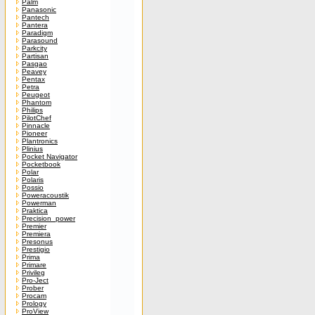
Palm
Panasonic
Pantech
Pantera
Paradigm
Parasound
Parkcity
Partisan
Pasgao
Peavey
Pentax
Petra
Peugeot
Phantom
Philips
PilotChef
Pinnacle
Pioneer
Plantronics
Plinius
Pocket Navigator
Pocketbook
Polar
Polaris
Possio
Poweracoustik
Powerman
Praktica
Precision_power
Premier
Premiera
Presonus
Prestigio
Prima
Primare
Privileg
Pro-Ject
Prober
Procam
Prology
ProView