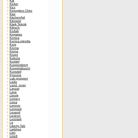
Kia
Kicker
Kicx
Kinergitics Chiro
Kiss
KitchenAid
Kiturami
Klark Teknik
Klipsch
Kodak
Komatsu
Konica
Konica-minolta
Korg
Kroma
Krona
Krups
Kubota
Kumtel
Kuppersberg
Kuppersbusch
Kurzweil
Kyocera
Lab.gruppen
Lada
Land_rover
Lanzar
Lava
Lbook
Legacy
Leica
Lenovo
Leopard
Lexand
Lexicon
Lexmark
Lg
Liberty-Tab
Liebherr
Liiot
Line6