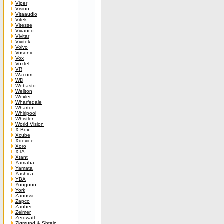
Viper
Vision
Vitaaudio
Vitek
Vitesse
Vivanco
Vivitar
Vivitek
Volvo
Vosonic
Vox
Voxtel
VR
Wacom
WD
Webasto
Wellton
Wexler
Wharfedale
Wharton
Whirlpool
Whistler
World Vision
X-Box
Xcube
Xdevice
Xoro
XTA
Xtant
Yamaha
Yamata
Yashica
YBA
Yongnuo
York
Zanussi
Zapco
Zauber
Zelmer
Zerowatt
Zigmund & Shtain