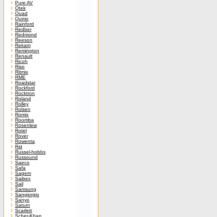
Pure AV
Qtek
Quad
Qumo
Rainford
Redber
Redmond
Reeson
Rekam
Remington
Renault
Ricoh
Riso
Ritmix
RME
Roadstar
Rockford
Rocktron
Roland
Rolley
Rolsen
Romix
Roomba
Rosenlew
Rotel
Rover
Rowenta
Rst
Russel-hobbs
Russound
Saeco
Safa
Sagem
Saibex
Sail
Samsung
Sangiorgio
Sanyo
Saturn
Scarlett
Scher-Khan