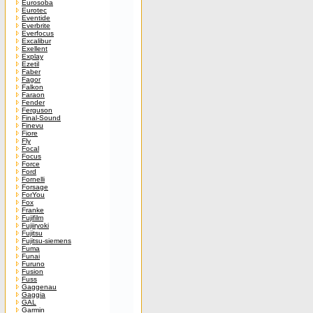
Eurosoba
Eurotec
Eventide
Everbrite
Everfocus
Excalibur
Exellent
Explay
Ezetil
Faber
Fagor
Falkon
Faraon
Fender
Ferguson
Final-Sound
Finevu
Fiore
Fly
Focal
Focus
Force
Ford
Fornelli
Forsage
ForYou
Fox
Franke
Fujifilm
Fujiiryoki
Fujitsu
Fujitsu-siemens
Fuma
Funai
Furuno
Fusion
Fuss
Gaggenau
Gaggia
GAL
Garmin