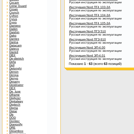
Русская инструкция по эксплуатации
Cpcam
Crime Guard
Инструкция Nord ПГ4 103-3А
Crown
Русская инструкция по эксплуатации
Crunch
Инструкция Nord ПГ4 104-3А
Cyfron
Русская инструкция по эксплуатации
Cyrus
D-pro
Инструкция Nord ПГ4 105-3А
Daewoo
Русская инструкция по эксплуатации
Daikin
Инструкция Nord ПГЭ 510
Daishin
Русская инструкция по эксплуатации
Dako
Dantex
Инструкция Nord ПГЭ 610
Darina
Русская инструкция по эксплуатации
Datacam
Инструкция Nord ЭП-4.00
Datecs
Русская инструкция по эксплуатации
Dazed
DBX
Инструкция Nord ЭП-4.01
De-dietrich
Русская инструкция по эксплуатации
Defa
Показано
1
-
63
(всего
63
позиций)
Dell
Delonghi
Denon
Denpa
Denyo
Desany
Destinator
DEX
De_luxe
Diframe
Digilyzer
Digitalway
Digitech
Digma
Distar
Dls
DOD
Domtec
Dragonfly
DRE
Dreambox