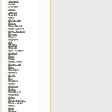
Livemusic
Loewe
Logitech
Lumax
Luxman
M-audio
Mabe
MAC-Audio
Mackie
Magic Bullet
Magic System
Magic Systems
Magicar
Magner
Magnum
Mak
MAKITA
Marantz
Mark_levinson
Marshall
Marta
Martin
Martin-Audio
Mastercook
Matrix
Maxselect
Maxwell
Mazda
Mbs
Mcintosh
Medeli
Medialas
Medion
Megaforcer
Megagold
Melitta
Mercedes-Benz
Mesa Boogie
Midea
Miele
Minilyzer