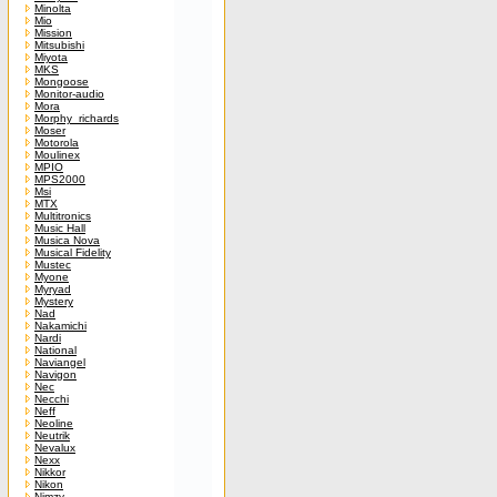
Minolta
Mio
Mission
Mitsubishi
Miyota
MKS
Mongoose
Monitor-audio
Mora
Morphy_richards
Moser
Motorola
Moulinex
MPIO
MPS2000
Msi
MTX
Multitronics
Music Hall
Musica Nova
Musical Fidelity
Mustec
Myone
Myryad
Mystery
Nad
Nakamichi
Nardi
National
Naviangel
Navigon
Nec
Necchi
Neff
Neoline
Neutrik
Nevalux
Nexx
Nikkor
Nikon
Nimzy