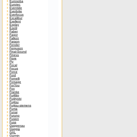
Eurosoba
Eurotec
Eventide
Everbrite
Everfocus
Excalibur
Exellent
Explay
Ezetil
Faber
Fagor
Falkon
Faraon
Fender
Ferguson
Final-Sound
Finevu
Fiore
Fly
Focal
Focus
Force
Ford
Fornelli
Forsage
ForYou
Fox
Franke
Fujifilm
Fujiiryoki
Fujitsu
Fujitsu-siemens
Fuma
Funai
Furuno
Fusion
Fuss
Gaggenau
Gaggia
GAL
Garmin