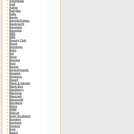
Avermedia
Avid
Azbox
Babyliss
Ballu
Bamix
Bang&Olufsen
Bauknecht
Baumatic
Bazooka
BBE
BBK
Beauty Club
Beem
Behringer
Beko
Bel
Benq
Bernina
Best
Beurer
Beyerdynamic
Bimatek
Binatone
Bissell
Black & Decker
Black Box
Blackberry
Blackvue
Blaucraft
Blaupunkt
Blomberg
Blues
BMW
Bobcat
Body Sculpture
Bomann
Bompani
Boneco
Bork
Bosch