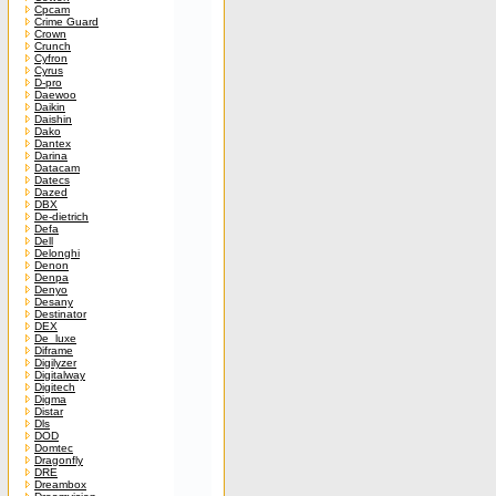
Cpcam
Crime Guard
Crown
Crunch
Cyfron
Cyrus
D-pro
Daewoo
Daikin
Daishin
Dako
Dantex
Darina
Datacam
Datecs
Dazed
DBX
De-dietrich
Defa
Dell
Delonghi
Denon
Denpa
Denyo
Desany
Destinator
DEX
De_luxe
Diframe
Digilyzer
Digitalway
Digitech
Digma
Distar
Dls
DOD
Domtec
Dragonfly
DRE
Dreambox