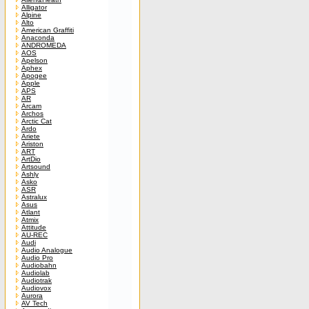
Alligator
Alpine
Alto
American Graffiti
Anaconda
ANDROMEDA
AOS
Apelson
Aphex
Apogee
Apple
APS
AR
Arcam
Archos
Arctic Cat
Ardo
Ariete
Ariston
ART
ArtDio
Artsound
Ashly
Asko
ASR
Astralux
Asus
Atlant
Atmix
Attitude
AU-REC
Audi
Audio Analogue
Audio Pro
Audiobahn
Audiolab
Audiotrak
Audiovox
Aurora
AV Tech