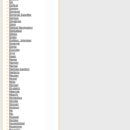
Ge
Gefest
Gemsy
General
General Satellite
Genius
Gigabyte
Girmi
Global Navigation
Globalsat
Globo
Gmini
Golden_interstar
Gorenje
Greta
Grundig
Gyyr
Haier
Hama
Hanpin
Hansa
Harman-kardon
Hartens
Hauser
Hegel
Helix
Hensel
Hi-vision
Hisense
Hitachi
Homedics
Honda
Hoover
Horizon
Hp
Htc
Huawei
Humax
Humminbird
Husqvrna
Hyundai