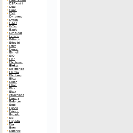
Dreamvision
DSPXmini
Dual
Dune
DVR
Dynatone
Dyson
E-MU
E-Ten
Eagle
EchoStar
Ectaco
Edisson
Effegibi
Effire
Egreat
Einhell
EIO
Elac
Electrolux
Elekta
Elektronica
Elemax
Elenberg
Elica
Elikor
Ellion
Elna
Eltax
eMachines
Energy
Enforcer
Engl
Epson
Erisson
Escada
ESI
Espada
Eta
Eton
Euroflex