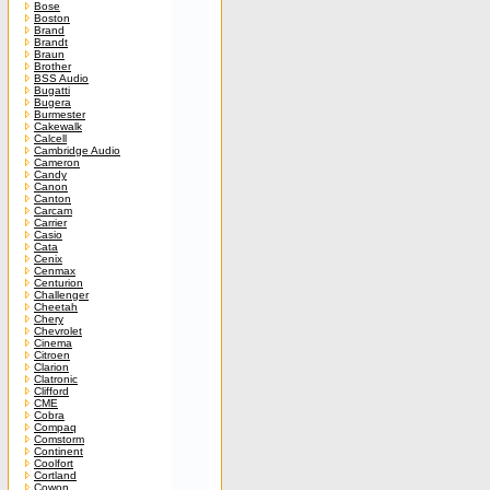
Bose
Boston
Brand
Brandt
Braun
Brother
BSS Audio
Bugatti
Bugera
Burmester
Cakewalk
Calcell
Cambridge Audio
Cameron
Candy
Canon
Canton
Carcam
Carrier
Casio
Cata
Cenix
Cenmax
Centurion
Challenger
Cheetah
Chery
Chevrolet
Cinema
Citroen
Clarion
Clatronic
Clifford
CME
Cobra
Compaq
Comstorm
Continent
Coolfort
Cortland
Cowon