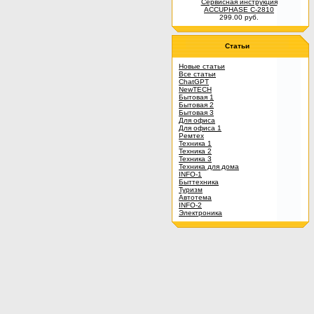
Сервисная инструкция
ACCUPHASE C-2810
299.00 руб.
Статьи
Новые статьи
Все статьи
ChatGPT
NewTECH
Бытовая 1
Бытовая 2
Бытовая 3
Для офиса
Для офиса 1
Ремтех
Техника 1
Техника 2
Техника 3
Техника для дома
INFO-1
Быттехника
Туризм
Автотема
INFO-2
Электроника