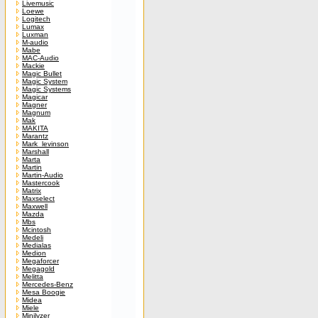
Livemusic
Loewe
Logitech
Lumax
Luxman
M-audio
Mabe
MAC-Audio
Mackie
Magic Bullet
Magic System
Magic Systems
Magicar
Magner
Magnum
Mak
MAKITA
Marantz
Mark_levinson
Marshall
Marta
Martin
Martin-Audio
Mastercook
Matrix
Maxselect
Maxwell
Mazda
Mbs
Mcintosh
Medeli
Medialas
Medion
Megaforcer
Megagold
Melitta
Mercedes-Benz
Mesa Boogie
Midea
Miele
Minilyzer