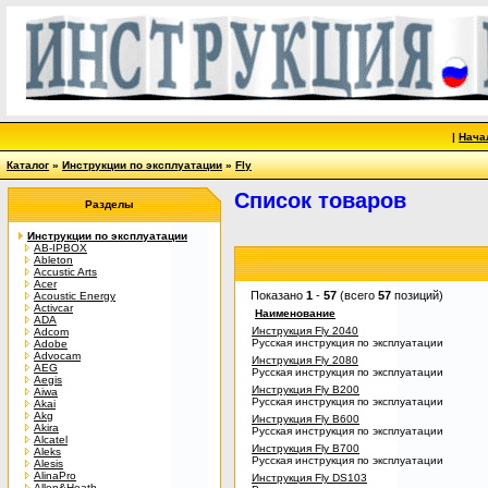
|
Нача
Каталог
»
Инструкции по эксплуатации
»
Fly
Список товаров
Разделы
Инструкции по эксплуатации
AB-IPBOX
Ableton
Accustic Arts
Acer
Показано
1
-
57
(всего
57
позиций)
Acoustic Energy
Activcar
Наименование
ADA
Инструкция Fly 2040
Adcom
Русская инструкция по эксплуатации
Adobe
Advocam
Инструкция Fly 2080
AEG
Русская инструкция по эксплуатации
Aegis
Инструкция Fly B200
Aiwa
Русская инструкция по эксплуатации
Akai
Akg
Инструкция Fly B600
Akira
Русская инструкция по эксплуатации
Alcatel
Инструкция Fly B700
Aleks
Русская инструкция по эксплуатации
Alesis
AlinaPro
Инструкция Fly DS103
Allen&Heath