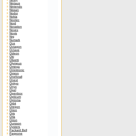
Nintaus
Nintendo
Nissan
Nodor
Nokia
Nootec
Nord
Novation
Novex
Novis
Nrg
Numark
Oce
Octagon
Octave
Odeon
Oki
Olivetti
Olympus
Omega
Omnitronic
Omron
Oneforall
Onext
Onkyo
Onyx
Opel
Openbox
Opticum
Optoma
Orbit
Oregon
Orion
Oris
Orla
Orton
Oursson
Oysters
Packard Bell
Pageone