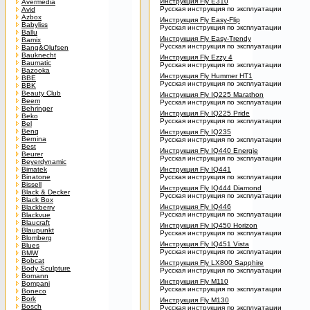
Инструкция Fly E310
Avermedia
Русская инструкция по эксплуатации
Avid
Azbox
Инструкция Fly Easy-Flip
Babyliss
Русская инструкция по эксплуатации
Ballu
Инструкция Fly Easy-Trendy
Bamix
Русская инструкция по эксплуатации
Bang&Olufsen
Bauknecht
Инструкция Fly Ezzy 4
Baumatic
Русская инструкция по эксплуатации
Bazooka
Инструкция Fly Hummer HT1
BBE
Русская инструкция по эксплуатации
BBK
Beauty Club
Инструкция Fly IQ225 Marathon
Beem
Русская инструкция по эксплуатации
Behringer
Инструкция Fly IQ225 Pride
Beko
Русская инструкция по эксплуатации
Bel
Benq
Инструкция Fly IQ235
Bernina
Русская инструкция по эксплуатации
Best
Инструкция Fly IQ440 Energie
Beurer
Русская инструкция по эксплуатации
Beyerdynamic
Bimatek
Инструкция Fly IQ441
Binatone
Русская инструкция по эксплуатации
Bissell
Инструкция Fly IQ444 Diamond
Black & Decker
Русская инструкция по эксплуатации
Black Box
Инструкция Fly IQ446
Blackberry
Русская инструкция по эксплуатации
Blackvue
Blaucraft
Инструкция Fly IQ450 Horizon
Blaupunkt
Русская инструкция по эксплуатации
Blomberg
Инструкция Fly IQ451 Vista
Blues
Русская инструкция по эксплуатации
BMW
Bobcat
Инструкция Fly LX800 Sapphire
Body Sculpture
Русская инструкция по эксплуатации
Bomann
Инструкция Fly M110
Bompani
Русская инструкция по эксплуатации
Boneco
Bork
Инструкция Fly M130
Bosch
Русская инструкция по эксплуатации