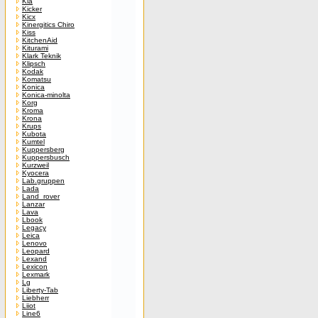
Kia
Kicker
Kicx
Kinergitics Chiro
Kiss
KitchenAid
Kiturami
Klark Teknik
Klipsch
Kodak
Komatsu
Konica
Konica-minolta
Korg
Kroma
Krona
Krups
Kubota
Kumtel
Kuppersberg
Kuppersbusch
Kurzweil
Kyocera
Lab.gruppen
Lada
Land_rover
Lanzar
Lava
Lbook
Legacy
Leica
Lenovo
Leopard
Lexand
Lexicon
Lexmark
Lg
Liberty-Tab
Liebherr
Liiot
Line6