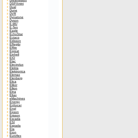
Dreamvision
DSPXmini
Dual
Dune
DVR
Dynatone
Dyson
E-MU
E-Ten
Eagle
EchoStar
Ectaco
Edisson
Effegibi
Effire
Egreat
Einhell
EIO
Elac
Electrolux
Elekta
Elektronica
Elemax
Elenberg
Elica
Elikor
Ellion
Elna
Eltax
eMachines
Energy
Enforcer
Engl
Epson
Erisson
Escada
ESI
Espada
Eta
Eton
Euroflex