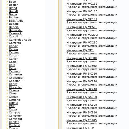
Bose
Инструкция Fly MC135
Boston
Русская инструкция по эксплуатации
Brand
Brandt
Инструкция Fly MC165
Braun
Русская инструкция по эксплуатации
Brother
Инструкция Fly MC181
BSS Audio
Русская инструкция по эксплуатации
Bugatti
Bugera
Инструкция Fly MP500
Burmester
Русская инструкция по эксплуатации
Cakewalk
Инструкция Fly MX200i
Calcell
Русская инструкция по эксплуатации
Cambridge Audio
Инструкция Fly MX230
Cameron
Русская инструкция по эксплуатации
Candy
Canon
Инструкция Fly OD1
Canton
Русская инструкция по эксплуатации
Carcam
Инструкция Fly SL500i
Carrier
Русская инструкция по эксплуатации
Casio
Cata
Инструкция Fly SL600
Cenix
Русская инструкция по эксплуатации
Cenmax
Инструкция Fly SX210
Centurion
Русская инструкция по эксплуатации
Challenger
Cheetah
Инструкция Fly SX220
Chery
Русская инструкция по эксплуатации
Chevrolet
Инструкция Fly SX240
Cinema
Русская инструкция по эксплуатации
Citroen
Clarion
Инструкция Fly SX300
Clatronic
Русская инструкция по эксплуатации
Clifford
Инструкция Fly SX305
CME
Русская инструкция по эксплуатации
Cobra
Compaq
Инструкция Fly SX310
Comstorm
Русская инструкция по эксплуатации
Continent
Инструкция Fly TS105
Coolfort
Русская инструкция по эксплуатации
Cortland
Инструкция Fly TS110
Cowon