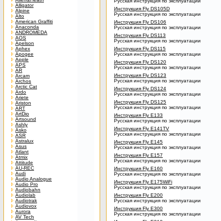
Русская инструкция по эксплуатации
Alligator
Инструкция Fly DS105D
Alpine
Русская инструкция по эксплуатации
Alto
American Graffiti
Инструкция Fly DS106
Anaconda
Русская инструкция по эксплуатации
ANDROMEDA
Инструкция Fly DS113
AOS
Русская инструкция по эксплуатации
Apelson
Aphex
Инструкция Fly DS115
Apogee
Русская инструкция по эксплуатации
Apple
Инструкция Fly DS120
APS
Русская инструкция по эксплуатации
AR
Инструкция Fly DS123
Arcam
Русская инструкция по эксплуатации
Archos
Arctic Cat
Инструкция Fly DS124
Ardo
Русская инструкция по эксплуатации
Ariete
Инструкция Fly DS125
Ariston
Русская инструкция по эксплуатации
ART
ArtDio
Инструкция Fly E133
Artsound
Русская инструкция по эксплуатации
Ashly
Инструкция Fly E141TV
Asko
Русская инструкция по эксплуатации
ASR
Astralux
Инструкция Fly E145
Asus
Русская инструкция по эксплуатации
Atlant
Инструкция Fly E157
Atmix
Русская инструкция по эксплуатации
Attitude
AU-REC
Инструкция Fly E160
Audi
Русская инструкция по эксплуатации
Audio Analogue
Инструкция Fly E175WiFi
Audio Pro
Русская инструкция по эксплуатации
Audiobahn
Audiolab
Инструкция Fly E200
Audiotrak
Русская инструкция по эксплуатации
Audiovox
Инструкция Fly E300
Aurora
Русская инструкция по эксплуатации
AV Tech