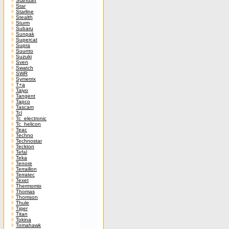
Standart
Star
Starline
Stealth
Sturm
Subaru
Sunpak
Supercat
Supra
Suunto
Suzuki
Sven
Swatch
SWR
Symetrix
T+a
Taiyo
Tangent
Tapco
Tascam
Tcl
Tc_electronic
Tc_helicon
Teac
Techno
Technostar
Teckton
Tefal
Teka
Tenore
Terraillon
Terratec
Texet
Thermomix
Thomas
Thomson
Thule
Tiger
Titan
Tokina
Tomahawk