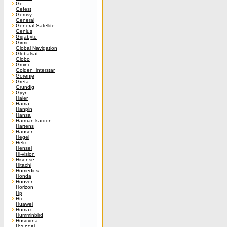
Ge
Gefest
Gemsy
General
General Satellite
Genius
Gigabyte
Girmi
Global Navigation
Globalsat
Globo
Gmini
Golden_interstar
Gorenje
Greta
Grundig
Gyyr
Haier
Hama
Hanpin
Hansa
Harman-kardon
Hartens
Hauser
Hegel
Helix
Hensel
Hi-vision
Hisense
Hitachi
Homedics
Honda
Hoover
Horizon
Hp
Htc
Huawei
Humax
Humminbird
Husqvrna
Hyundai