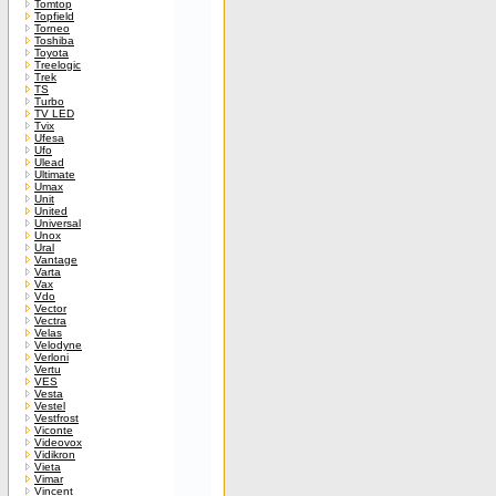
Tomtop
Topfield
Torneo
Toshiba
Toyota
Treelogic
Trek
TS
Turbo
TV LED
Tvix
Ufesa
Ufo
Ulead
Ultimate
Umax
Unit
United
Universal
Unox
Ural
Vantage
Varta
Vax
Vdo
Vector
Vectra
Velas
Velodyne
Verloni
Vertu
VES
Vesta
Vestel
Vestfrost
Viconte
Videovox
Vidikron
Vieta
Vimar
Vincent