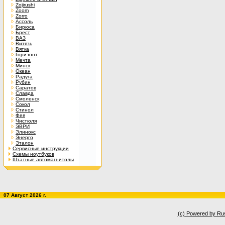
Zojirushi
Zoom
Zorro
Ассоль
Бирюса
Брест
ВАЗ
Витязь
Вятка
Горизонт
Мечта
Минск
Океан
Радуга
Рубин
Саратов
Славда
Смоленск
Сокол
Стинол
Фея
Чистюля
ЭВРИ
Элинокс
Энерго
Эталон
Сервисные инструкции
Схемы ноутбуков
Штатные автомагнитолы
07 Август 2026 г.
(c) Powered by Ru