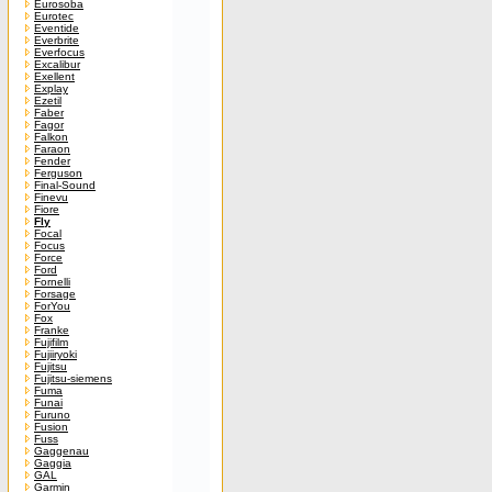
Eurosoba
Eurotec
Eventide
Everbrite
Everfocus
Excalibur
Exellent
Explay
Ezetil
Faber
Fagor
Falkon
Faraon
Fender
Ferguson
Final-Sound
Finevu
Fiore
Fly
Focal
Focus
Force
Ford
Fornelli
Forsage
ForYou
Fox
Franke
Fujifilm
Fujiiryoki
Fujitsu
Fujitsu-siemens
Fuma
Funai
Furuno
Fusion
Fuss
Gaggenau
Gaggia
GAL
Garmin