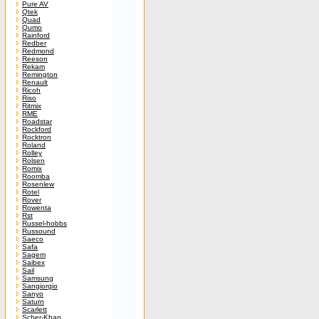
Pure AV
Qtek
Quad
Qumo
Rainford
Redber
Redmond
Reeson
Rekam
Remington
Renault
Ricoh
Riso
Ritmix
RME
Roadstar
Rockford
Rocktron
Roland
Rolley
Rolsen
Romix
Roomba
Rosenlew
Rotel
Rover
Rowenta
Rst
Russel-hobbs
Russound
Saeco
Safa
Sagem
Saibex
Sail
Samsung
Sangiorgio
Sanyo
Saturn
Scarlett
Scher-Khan