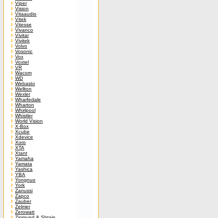
Viper
Vision
Vitaaudio
Vitek
Vitesse
Vivanco
Vivitar
Vivitek
Volvo
Vosonic
Vox
Voxtel
VR
Wacom
WD
Webasto
Wellton
Wexler
Wharfedale
Wharton
Whirlpool
Whistler
World Vision
X-Box
Xcube
Xdevice
Xoro
XTA
Xtant
Yamaha
Yamata
Yashica
YBA
Yongnuo
York
Zanussi
Zapco
Zauber
Zelmer
Zerowatt
Zigmund & Shtain