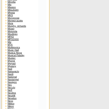
Minolta
Mio
Mission
Mitsubishi
Miyota
MKS
Mongoose
Monitor-audio
Mora
Morphy_richards
Moser
Motorola
Moulinex
MPIO
MPS2000
Msi
MTX
Multitronics
Music Hall
Musica Nova
Musical Fidelity
Mustec
Myone
Myryad
Mystery
Nad
Nakamichi
Nardi
National
Naviangel
Navigon
Nec
Necchi
Neff
Neoline
Neutrik
Nevalux
Nexx
Nikkor
Nikon
Nimzy