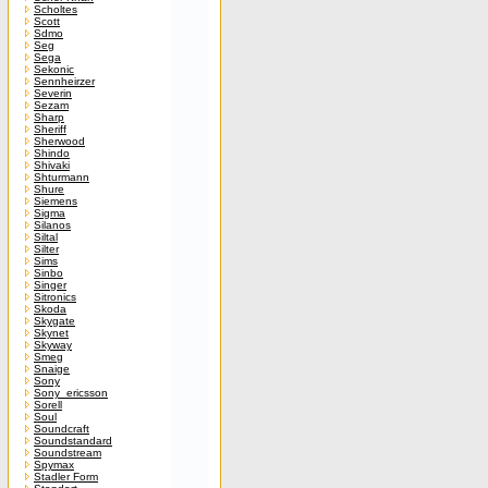
Scholtes
Scott
Sdmo
Seg
Sega
Sekonic
Sennheirzer
Severin
Sezam
Sharp
Sheriff
Sherwood
Shindo
Shivaki
Shturmann
Shure
Siemens
Sigma
Silanos
Siltal
Silter
Sims
Sinbo
Singer
Sitronics
Skoda
Skygate
Skynet
Skyway
Smeg
Snaige
Sony
Sony_ericsson
Sorell
Soul
Soundcraft
Soundstandard
Soundstream
Spymax
Stadler Form