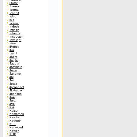
i-Mate
Ibanez
Iberna
Iconbit
Igloo
iGo
Iiyama
Indesit
Infinity
Infocus
Inspector
Involight
Iriver
iRobot
iRu
Izumi
Jabra
Jagile
Jaguar
Jammate
Jamo
Janome
Jbl
Jet
Jetair
Jj-connect
JL-Audio
Johnson
Juki
Jura
JVC
K-9
Kaiser
Kambrook
Karcher
Kathrein
KEF
Kenwood
Kettler
KGB