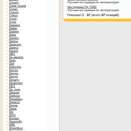
Русская инструкция по эксплуатации
Cpcam
Crime Guard
Инструкция Fly TS90
Crown
Русская инструкция по эксплуатации
Crunch
Показано
1
-
57
(всего
57
позиций)
Cyfron
Cyrus
D-pro
Daewoo
Daikin
Daishin
Dako
Dantex
Darina
Datacam
Datecs
Dazed
DBX
De-dietrich
Defa
Dell
Delonghi
Denon
Denpa
Denyo
Desany
Destinator
DEX
De_luxe
Diframe
Digilyzer
Digitalway
Digitech
Digma
Distar
Dls
DOD
Domtec
Dragonfly
DRE
Dreambox