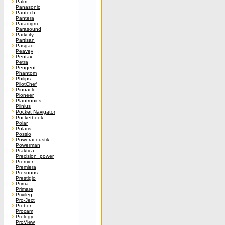
Palm
Panasonic
Pantech
Pantera
Paradigm
Parasound
Parkcity
Partisan
Pasgao
Peavey
Pentax
Petra
Peugeot
Phantom
Philips
PilotChef
Pinnacle
Pioneer
Plantronics
Plinius
Pocket Navigator
Pocketbook
Polar
Polaris
Possio
Poweracoustik
Powerman
Praktica
Precision_power
Premier
Premiera
Presonus
Prestigio
Prima
Primare
Privileg
Pro-Ject
Prober
Procam
Prology
ProView