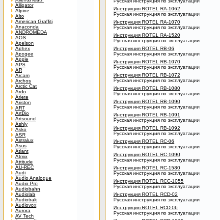
Русская инструкция по эксплуатации
Alligator
Инструкция ROTEL RA-1062
Alpine
Русская инструкция по эксплуатации
Alto
American Graffiti
Инструкция ROTEL RA-1070
Anaconda
Русская инструкция по эксплуатации
ANDROMEDA
Инструкция ROTEL RA-1520
AOS
Русская инструкция по эксплуатации
Apelson
Aphex
Инструкция ROTEL RB-06
Apogee
Русская инструкция по эксплуатации
Apple
Инструкция ROTEL RB-1070
APS
Русская инструкция по эксплуатации
AR
Инструкция ROTEL RB-1072
Arcam
Русская инструкция по эксплуатации
Archos
Arctic Cat
Инструкция ROTEL RB-1080
Ardo
Русская инструкция по эксплуатации
Ariete
Инструкция ROTEL RB-1090
Ariston
Русская инструкция по эксплуатации
ART
ArtDio
Инструкция ROTEL RB-1091
Artsound
Русская инструкция по эксплуатации
Ashly
Инструкция ROTEL RB-1092
Asko
Русская инструкция по эксплуатации
ASR
Astralux
Инструкция ROTEL RC-06
Asus
Русская инструкция по эксплуатации
Atlant
Инструкция ROTEL RC-1090
Atmix
Русская инструкция по эксплуатации
Attitude
AU-REC
Инструкция ROTEL RC-1580
Audi
Русская инструкция по эксплуатации
Audio Analogue
Инструкция ROTEL RCC-1055
Audio Pro
Русская инструкция по эксплуатации
Audiobahn
Audiolab
Инструкция ROTEL RCD-02
Audiotrak
Русская инструкция по эксплуатации
Audiovox
Инструкция ROTEL RCD-06
Aurora
Русская инструкция по эксплуатации
AV Tech