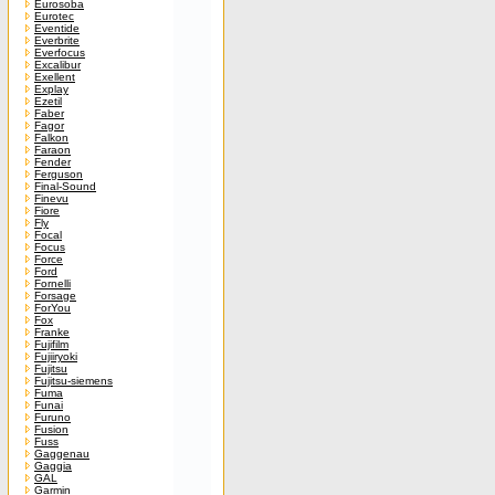
Eurosoba
Eurotec
Eventide
Everbrite
Everfocus
Excalibur
Exellent
Explay
Ezetil
Faber
Fagor
Falkon
Faraon
Fender
Ferguson
Final-Sound
Finevu
Fiore
Fly
Focal
Focus
Force
Ford
Fornelli
Forsage
ForYou
Fox
Franke
Fujifilm
Fujiiryoki
Fujitsu
Fujitsu-siemens
Fuma
Funai
Furuno
Fusion
Fuss
Gaggenau
Gaggia
GAL
Garmin