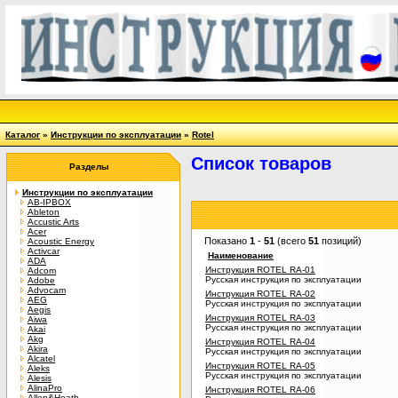
Каталог
»
Инструкции по эксплуатации
»
Rotel
Список товаров
Разделы
Инструкции по эксплуатации
AB-IPBOX
Ableton
Accustic Arts
Acer
Показано
1
-
51
(всего
51
позиций)
Acoustic Energy
Activcar
Наименование
ADA
Инструкция ROTEL RA-01
Adcom
Русская инструкция по эксплуатации
Adobe
Advocam
Инструкция ROTEL RA-02
AEG
Русская инструкция по эксплуатации
Aegis
Инструкция ROTEL RA-03
Aiwa
Русская инструкция по эксплуатации
Akai
Akg
Инструкция ROTEL RA-04
Akira
Русская инструкция по эксплуатации
Alcatel
Инструкция ROTEL RA-05
Aleks
Русская инструкция по эксплуатации
Alesis
AlinaPro
Инструкция ROTEL RA-06
Allen&Heath