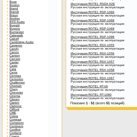
Bose
Инструкция ROTEL RSDX-02E
Boston
Русская инструкция по эксплуатации
Brand
Brandt
Инструкция ROTEL RSP-1066
Braun
Русская инструкция по эксплуатации
Brother
Инструкция ROTEL RSP-1068
BSS Audio
Русская инструкция по эксплуатации
Bugatti
Bugera
Инструкция ROTEL RSP-1069
Burmester
Русская инструкция по эксплуатации
Cakewalk
Инструкция ROTEL RSP-1098
Calcell
Русская инструкция по эксплуатации
Cambridge Audio
Инструкция ROTEL RSX-1055
Cameron
Русская инструкция по эксплуатации
Candy
Canon
Инструкция ROTEL RSX-1056
Canton
Русская инструкция по эксплуатации
Carcam
Инструкция ROTEL RSX-1057
Carrier
Русская инструкция по эксплуатации
Casio
Cata
Инструкция ROTEL RSX-1058
Cenix
Русская инструкция по эксплуатации
Cenmax
Инструкция ROTEL RSX-1067
Centurion
Русская инструкция по эксплуатации
Challenger
Cheetah
Инструкция ROTEL RT-06
Chery
Русская инструкция по эксплуатации
Chevrolet
Инструкция ROTEL RT-1080
Cinema
Русская инструкция по эксплуатации
Citroen
Clarion
Показано
1
-
51
(всего
51
позиций)
Clatronic
Clifford
CME
Cobra
Compaq
Comstorm
Continent
Coolfort
Cortland
Cowon