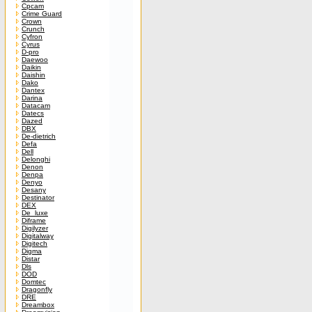
Cpcam
Crime Guard
Crown
Crunch
Cyfron
Cyrus
D-pro
Daewoo
Daikin
Daishin
Dako
Dantex
Darina
Datacam
Datecs
Dazed
DBX
De-dietrich
Defa
Dell
Delonghi
Denon
Denpa
Denyo
Desany
Destinator
DEX
De_luxe
Diframe
Digilyzer
Digitalway
Digitech
Digma
Distar
Dls
DOD
Domtec
Dragonfly
DRE
Dreambox