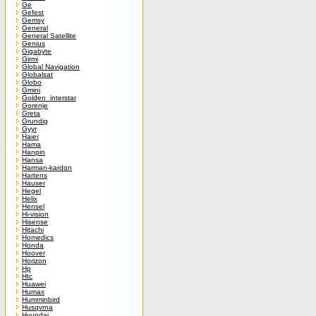
Ge
Gefest
Gemsy
General
General Satellite
Genius
Gigabyte
Girmi
Global Navigation
Globalsat
Globo
Gmini
Golden_interstar
Gorenje
Greta
Grundig
Gyyr
Haier
Hama
Hanpin
Hansa
Harman-kardon
Hartens
Hauser
Hegel
Helix
Hensel
Hi-vision
Hisense
Hitachi
Homedics
Honda
Hoover
Horizon
Hp
Htc
Huawei
Humax
Humminbird
Husqvrna
Hyundai