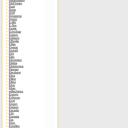
Dreamvision
DSPXmini
Dual
Dune
DVR
Dynatone
Dyson
E-MU
E-Ten
Eagle
EchoStar
Ectaco
Edisson
Effegibi
Effire
Egreat
Einhell
EIO
Elac
Electrolux
Elekta
Elektronica
Elemax
Elenberg
Elica
Elikor
Ellion
Elna
Eltax
eMachines
Energy
Enforcer
Engl
Epson
Erisson
Escada
ESI
Espada
Eta
Eton
Euroflex