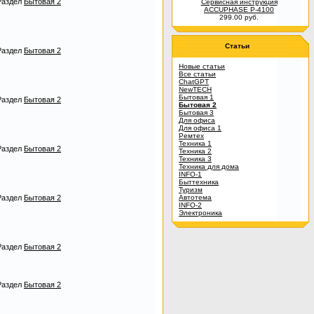
Раздел
Бытовая 2
Сервисная инструкция
ACCUPHASE P-4100
299.00 руб.
Статьи
Раздел
Бытовая 2
Новые статьи
Все статьи
ChatGPT
NewTECH
Бытовая 1
Раздел
Бытовая 2
Бытовая 2
Бытовая 3
Для офиса
Для офиса 1
Ремтех
Техника 1
Раздел
Бытовая 2
Техника 2
Техника 3
Техника для дома
INFO-1
Быттехника
Туризм
Раздел
Бытовая 2
Автотема
INFO-2
Электроника
Раздел
Бытовая 2
Раздел
Бытовая 2