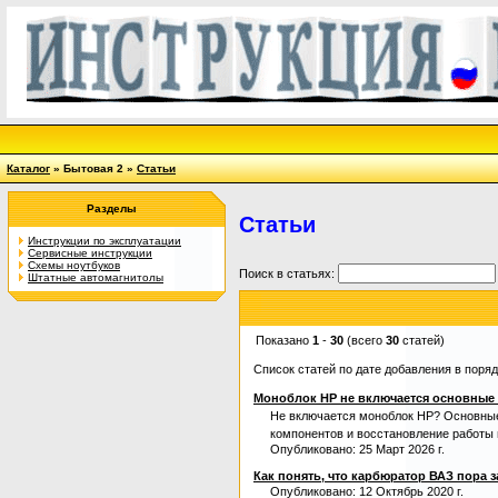
Каталог
» Бытовая 2 »
Статьи
Разделы
Статьи
Инструкции по эксплуатации
Сервисные инструкции
Схемы ноутбуков
Поиск в статьях:
Штатные автомагнитолы
Показано
1
-
30
(всего
30
статей)
Список статей по дате добавления в поря
Моноблок HP не включается основные
Не включается моноблок HP? Основные
компонентов и восстановление работы 
Опубликовано: 25 Март 2026 г.
Как понять, что карбюратор ВАЗ пора 
Опубликовано: 12 Октябрь 2020 г.