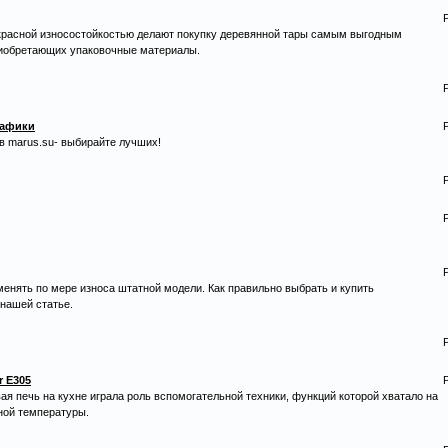
красной износостойкостью делают покупку деревянной тары самым выгодным
риобретающих упаковочные материалы.
рафики
в marus.su- выбирайте лучших!
енять по мере износа штатной модели. Как правильно выбрать и купить
нашей статье.
r E305
ая печь на кухне играла роль вспомогательной техники, функций которой хватало на
ной температуры.