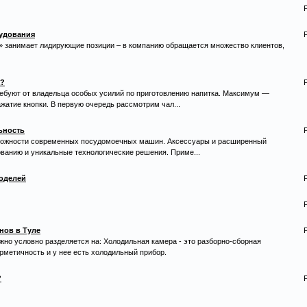
удования
 занимает лидирующие позиции – в компанию обращается множество клиентов,
а?
ребуют от владельца особых усилий по приготовлению напитка. Максимум —
ажатие кнопки. В первую очередь рассмотрим чал...
ьность
ожности современных посудомоечных машин. Аксессуары и расширенный
ванию и уникальные технологические решения. Приме...
моделей
нов в Туле
жно условно разделяется на: Холодильная камера - это разборно-сборная
рметичность и у нее есть холодильный прибор.
?