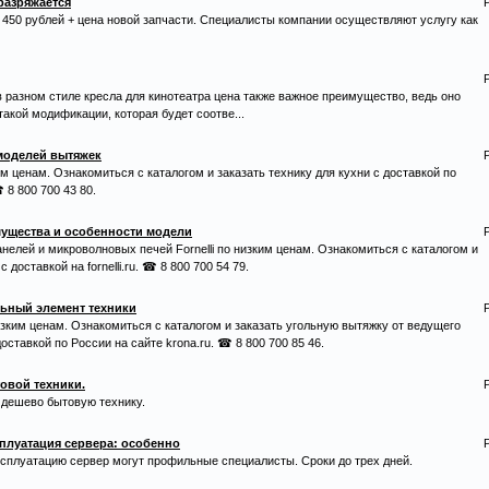
разряжается
50 рублей + цена новой запчасти. Специалисты компании осуществляют услугу как
 разном стиле кресла для кинотеатра цена также важное преимущество, ведь оно
акой модификации, которая будет соотве...
моделей вытяжек
 ценам. Ознакомиться с каталогом и заказать технику для кухни с доставкой по
 8 800 700 43 80.
мущества и особенности модели
елей и микроволновых печей Fornelli по низким ценам. Ознакомиться с каталогом и
 доставкой на fornelli.ru. ☎ 8 800 700 54 79.
льный элемент техники
зким ценам. Ознакомиться с каталогом и заказать угольную вытяжку от ведущего
оставкой по России на сайте krona.ru. ☎ 8 800 700 85 46.
овой техники.
 дешево бытовую технику.
сплуатация сервера: особенно
эксплуатацию сервер могут профильные специалисты. Сроки до трех дней.