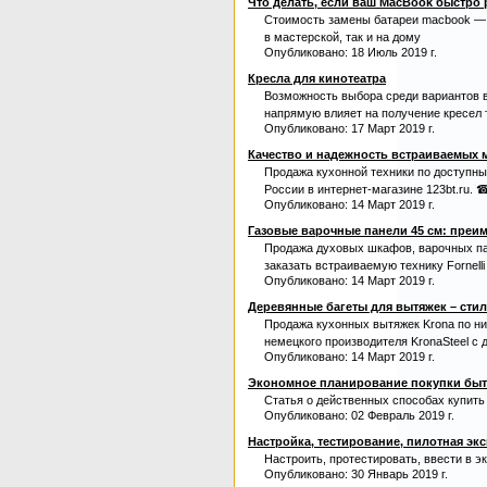
Что делать, если ваш MacBook быстро 
Стоимость замены батареи macbook — 4
в мастерской, так и на дому
Опубликовано: 18 Июль 2019 г.
Кресла для кинотеатра
Возможность выбора среди вариантов в
напрямую влияет на получение кресел т
Опубликовано: 17 Март 2019 г.
Качество и надежность встраиваемых 
Продажа кухонной техники по доступным
России в интернет-магазине 123bt.ru. ☎
Опубликовано: 14 Март 2019 г.
Газовые варочные панели 45 см: преи
Продажа духовых шкафов, варочных пан
заказать встраиваемую технику Fornelli с
Опубликовано: 14 Март 2019 г.
Деревянные багеты для вытяжек – сти
Продажа кухонных вытяжек Krona по ни
немецкого производителя KronaSteel с д
Опубликовано: 14 Март 2019 г.
Экономное планирование покупки быт
Статья о действенных способах купить
Опубликовано: 02 Февраль 2019 г.
Настройка, тестирование, пилотная эк
Настроить, протестировать, ввести в 
Опубликовано: 30 Январь 2019 г.