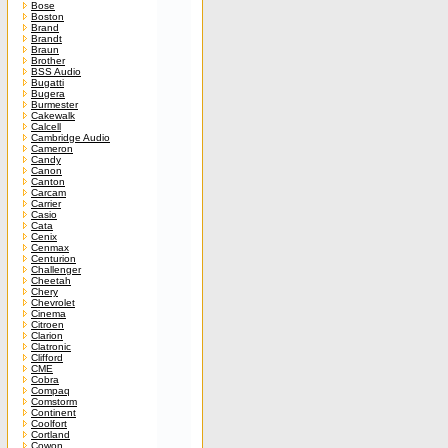
Bose
Boston
Brand
Brandt
Braun
Brother
BSS Audio
Bugatti
Bugera
Burmester
Cakewalk
Calcell
Cambridge Audio
Cameron
Candy
Canon
Canton
Carcam
Carrier
Casio
Cata
Cenix
Cenmax
Centurion
Challenger
Cheetah
Chery
Chevrolet
Cinema
Citroen
Clarion
Clatronic
Clifford
CME
Cobra
Compaq
Comstorm
Continent
Coolfort
Cortland
Cowon