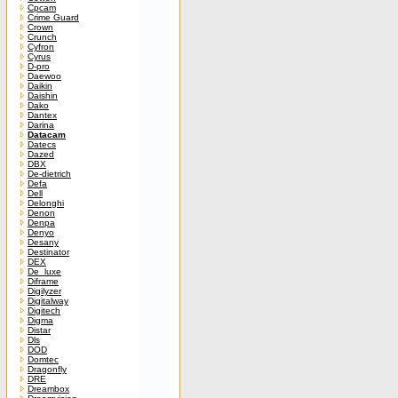
Cpcam
Crime Guard
Crown
Crunch
Cyfron
Cyrus
D-pro
Daewoo
Daikin
Daishin
Dako
Dantex
Darina
Datacam
Datecs
Dazed
DBX
De-dietrich
Defa
Dell
Delonghi
Denon
Denpa
Denyo
Desany
Destinator
DEX
De_luxe
Diframe
Digilyzer
Digitalway
Digitech
Digma
Distar
Dls
DOD
Domtec
Dragonfly
DRE
Dreambox