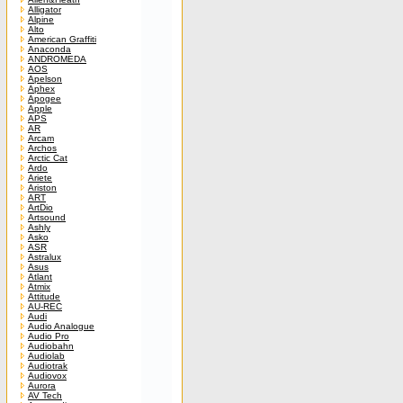
Alligator
Alpine
Alto
American Graffiti
Anaconda
ANDROMEDA
AOS
Apelson
Aphex
Apogee
Apple
APS
AR
Arcam
Archos
Arctic Cat
Ardo
Ariete
Ariston
ART
ArtDio
Artsound
Ashly
Asko
ASR
Astralux
Asus
Atlant
Atmix
Attitude
AU-REC
Audi
Audio Analogue
Audio Pro
Audiobahn
Audiolab
Audiotrak
Audiovox
Aurora
AV Tech