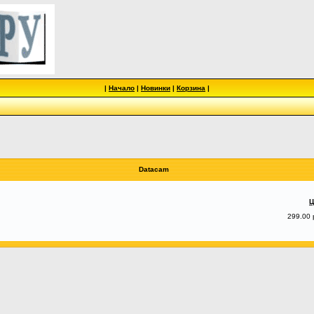
|
Начало
|
Новинки
|
Корзина
|
Datacam
Ц
299.00 