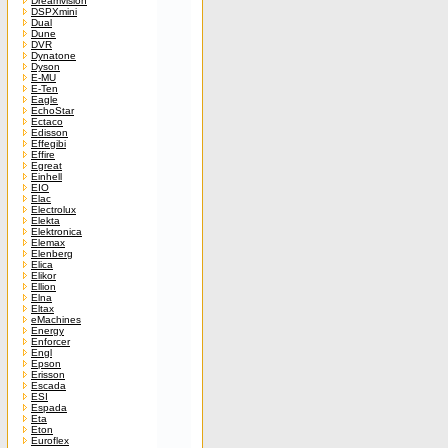
Dreamvision
DSPXmini
Dual
Dune
DVR
Dynatone
Dyson
E-MU
E-Ten
Eagle
EchoStar
Ectaco
Edisson
Effegibi
Effire
Egreat
Einhell
EIO
Elac
Electrolux
Elekta
Elektronica
Elemax
Elenberg
Elica
Elikor
Ellion
Elna
Eltax
eMachines
Energy
Enforcer
Engl
Epson
Erisson
Escada
ESI
Espada
Eta
Eton
Euroflex