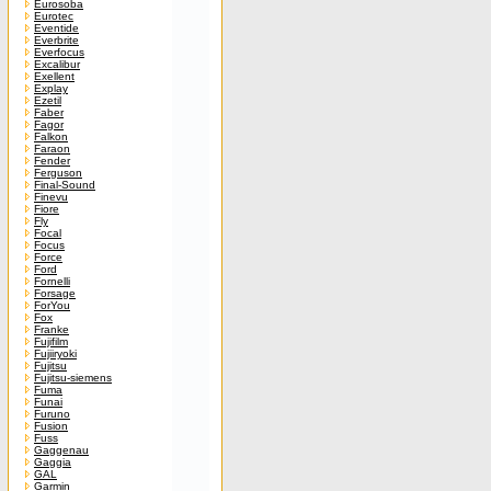
Eurosoba
Eurotec
Eventide
Everbrite
Everfocus
Excalibur
Exellent
Explay
Ezetil
Faber
Fagor
Falkon
Faraon
Fender
Ferguson
Final-Sound
Finevu
Fiore
Fly
Focal
Focus
Force
Ford
Fornelli
Forsage
ForYou
Fox
Franke
Fujifilm
Fujiiryoki
Fujitsu
Fujitsu-siemens
Fuma
Funai
Furuno
Fusion
Fuss
Gaggenau
Gaggia
GAL
Garmin