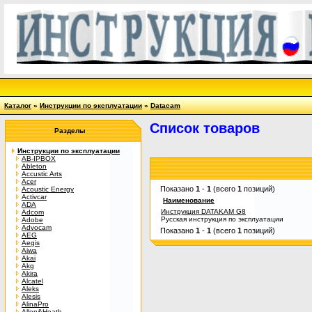
Каталог
»
Инструкции по эксплуатации
»
Datacam
Список товаров
Разделы
Инструкции по эксплуатации
AB-IPBOX
Ableton
Accustic Arts
Acer
Показано
1
-
1
(всего
1
позиций)
Acoustic Energy
Activcar
Наименование
ADA
Инструкция DATAKAM G8
Adcom
Русская инструкция по эксплуатации
Adobe
Advocam
Показано
1
-
1
(всего
1
позиций)
AEG
Aegis
Aiwa
Akai
Akg
Akira
Alcatel
Aleks
Alesis
AlinaPro
Allen&Heath