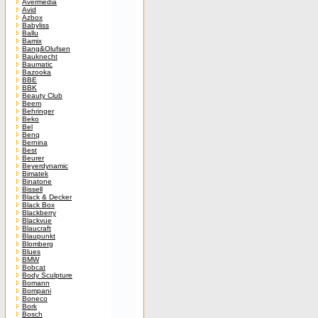
Avermedia
Avid
Azbox
Babyliss
Ballu
Bamix
Bang&Olufsen
Bauknecht
Baumatic
Bazooka
BBE
BBK
Beauty Club
Beem
Behringer
Beko
Bel
Benq
Bernina
Best
Beurer
Beyerdynamic
Bimatek
Binatone
Bissell
Black & Decker
Black Box
Blackberry
Blackvue
Blaucraft
Blaupunkt
Blomberg
Blues
BMW
Bobcat
Body Sculpture
Bomann
Bompani
Boneco
Bork
Bosch