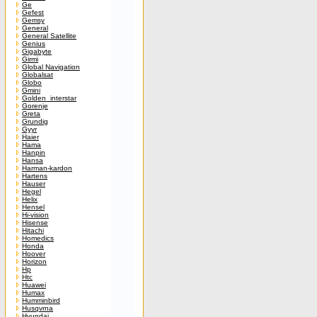
Ge
Gefest
Gemsy
General
General Satellite
Genius
Gigabyte
Girmi
Global Navigation
Globalsat
Globo
Gmini
Golden_interstar
Gorenje
Greta
Grundig
Gyyr
Haier
Hama
Hanpin
Hansa
Harman-kardon
Hartens
Hauser
Hegel
Helix
Hensel
Hi-vision
Hisense
Hitachi
Homedics
Honda
Hoover
Horizon
Hp
Htc
Huawei
Humax
Humminbird
Husqvrna
Hyundai