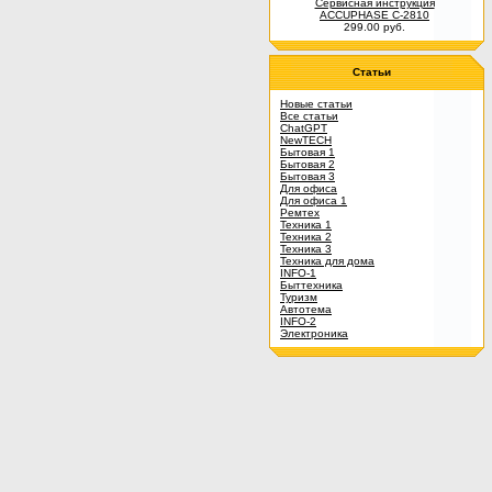
Сервисная инструкция
ACCUPHASE C-2810
299.00 руб.
Статьи
Новые статьи
Все статьи
ChatGPT
NewTECH
Бытовая 1
Бытовая 2
Бытовая 3
Для офиса
Для офиса 1
Ремтех
Техника 1
Техника 2
Техника 3
Техника для дома
INFO-1
Быттехника
Туризм
Автотема
INFO-2
Электроника