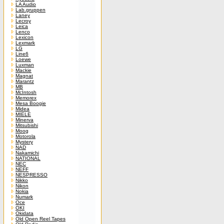
LA Audio
Lab.gruppen
Laney
Lecroy
Leica
Lenco
Lexicon
Lexmark
LG
Line6
Loewe
Luxman
Mackie
Magnat
Marantz
MB
McIntosh
Memorex
Mesa Boogie
Midea
MIELE
Minerva
Mitsubishi
Moog
Motorola
Mystery
NAD
Nakamichi
NATIONAL
NEC
NEFF
NESPRESSO
Nikko
Nikon
Nokia
Numark
Oce
OKI
Okidata
Old Open Reel Tapes