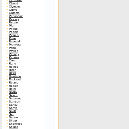
Old Radio
Olivetti
Olympus
Onkyo
Optoma
Panasonic
Peavey
Pentax
Pfaff
Philips
Phonic
Pioneer
Polar
Polaroid
Premiera
Prima
Privileg
Prology
Proview
Quad
Rane
Reloop
Ricoh
RISO
Roadstar
Rockford
Roland
Rolsen
Rotel
SABA
Saeco
Samsung
Samtron
Sansui
Sanyo
Scott
Seg
Setton
Sharp
Sherwood
Shinco