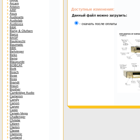
Arcam
Ariston
Доступные изменения:
ARP
Asus
Данный файл можно загрузить:
Audioarts
Audiolab
- скачать после оплаты
Audiovox
B&K
Bang & Olufsen
Barco
BASF
Bauknecht
Baumatic
BBK
Behringer
Beko
Benq
Blaupunkt
BOBCAT
Bork
Bosch
Bose
Boss
Brandt
Braun
Brother
Cambridge Audio
Cameron
Candy
Canon
Carver
Casio
Cerwin-Vega
Challenger
Christie
Citizen
Clarion
Classe
Clatronic
Cortland