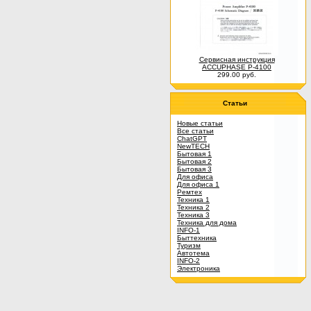
Сервисная инструкция
ACCUPHASE P-4100
299.00 руб.
Статьи
Новые статьи
Все статьи
ChatGPT
NewTECH
Бытовая 1
Бытовая 2
Бытовая 3
Для офиса
Для офиса 1
Ремтех
Техника 1
Техника 2
Техника 3
Техника для дома
INFO-1
Быттехника
Туризм
Автотема
INFO-2
Электроника