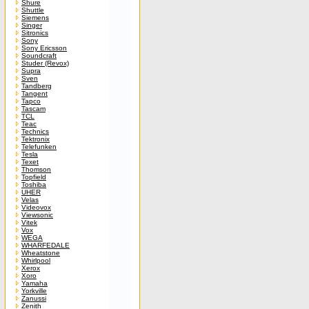
Shure
Shuttle
Siemens
Singer
Sitronics
Sony
Sony Ericsson
Soundcraft
Studer (Revox)
Supra
Sven
Tandberg
Tangent
Tapco
Tascam
TCL
Teac
Technics
Tektronix
Telefunken
Tesla
Texet
Thomson
Topfield
Toshiba
UHER
Velas
Videovox
Viewsonic
Vitek
Vox
WEGA
WHARFEDALE
Wheatstone
Whirlpool
Xerox
Xoro
Yamaha
Yorkville
Zanussi
Zenith