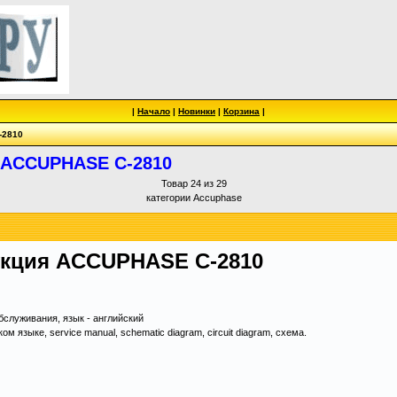
|
Начало
|
Новинки
|
Корзина
|
-2810
 ACCUPHASE C-2810
Товар 24 из 29
категории Accuphase
укция ACCUPHASE C-2810
служивания, язык - английский
 языке, service manual, schematic diagram, circuit diagram, схема.