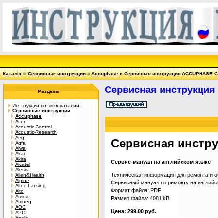
Каталог
»
Сервисные инструкции
»
Accuphase
» Сервисная инструкция ACCUPHASE C
Сервисная инструкция
Разделы
Инструкции по эксплуатации
Сервисные инструкции
Accuphase
Acer
Acoustic-Control
Acoustic-Research
Aeg
Сервисная инстр
Agfa
Aiwa
Akai
Akira
Сервис-мануал на английском языке
Alcatel
Alesis
Техническая информация для ремонта и об
Allen&Health
Alpine
Сервисный мануал по ремонту на английском
Altec Lansing
Формат файла: PDF
Alto
Amica
Размер файла: 4081 kB
Ampeg
AOC
Цена: 299.00 руб.
APC
Apple