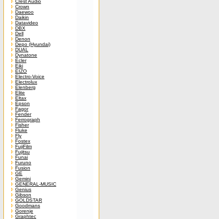
Crest Audio
Crown
Daewoo
Daikin
Datavideo
DBX
Dell
Denon
Depo (Hyundai)
DUAL
Dynatone
Ecler
Eiki
EIZO
Electro-Voice
Electrolux
Elenberg
Elite
Eltax
Epson
Fagor
Fender
Ferrograph
Fisher
Fluke
Fly
Fostex
FujiFilm
Fujitsu
Funai
Furuno
Fusion
GE
Gemini
GENERAL-MUSIC
Genius
Gibson
GOLDSTAR
Goodmans
Gorenje
Graphtec