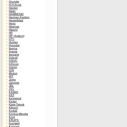
Grundig
H.H.Scott
Hacker
Haier
HAMMOND
Harman-Kardon
Hasselblad
Hertz
Hisense
Hitachi
HP
HP (Agilent)
HTC
Humax
Hyundai
Iberna
Iiyama
Ikegami
Indesit
Infinity
Infocus
Interm
ION
iRobot
IRT
Jamo
Janome
JBL
JVC
KAWAI
KEF
Kenwood
Kicker
Klark-Teknik
Klipsch
Kodak
Konica-Minolta
Korg
KRUPS
Kurzweil
Kyocera