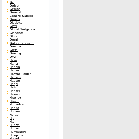
Ge
Gefest
Gemsy
General
General Satellite
Genius
Gigabyte
Girmi
Global Navigation
Globalsat
Globo
Gmini
Golden_interstar
Gorenje
Greta
Grundig
Gyyr
Haier
Hama
Hanpin
Hansa
Harman-kardon
Hartens
Hauser
Hegel
Helix
Hensel
Hi-vision
Hisense
Hitachi
Homedics
Honda
Hoover
Horizon
Hp
Htc
Huawei
Humax
Humminbird
Husqvrna
Hyundai