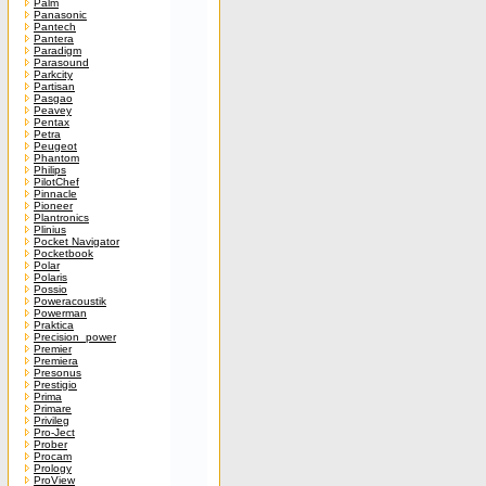
Palm
Panasonic
Pantech
Pantera
Paradigm
Parasound
Parkcity
Partisan
Pasgao
Peavey
Pentax
Petra
Peugeot
Phantom
Philips
PilotChef
Pinnacle
Pioneer
Plantronics
Plinius
Pocket Navigator
Pocketbook
Polar
Polaris
Possio
Poweracoustik
Powerman
Praktica
Precision_power
Premier
Premiera
Presonus
Prestigio
Prima
Primare
Privileg
Pro-Ject
Prober
Procam
Prology
ProView