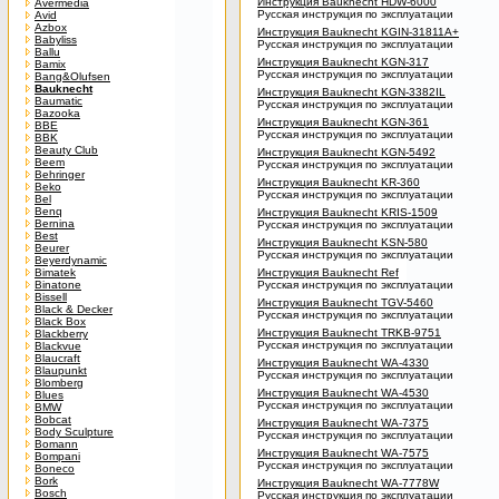
Инструкция Bauknecht HDW-6000
Avermedia
Русская инструкция по эксплуатации
Avid
Azbox
Инструкция Bauknecht KGIN-31811A+
Babyliss
Русская инструкция по эксплуатации
Ballu
Инструкция Bauknecht KGN-317
Bamix
Русская инструкция по эксплуатации
Bang&Olufsen
Bauknecht
Инструкция Bauknecht KGN-3382IL
Baumatic
Русская инструкция по эксплуатации
Bazooka
Инструкция Bauknecht KGN-361
BBE
Русская инструкция по эксплуатации
BBK
Beauty Club
Инструкция Bauknecht KGN-5492
Beem
Русская инструкция по эксплуатации
Behringer
Инструкция Bauknecht KR-360
Beko
Русская инструкция по эксплуатации
Bel
Benq
Инструкция Bauknecht KRIS-1509
Bernina
Русская инструкция по эксплуатации
Best
Инструкция Bauknecht KSN-580
Beurer
Русская инструкция по эксплуатации
Beyerdynamic
Bimatek
Инструкция Bauknecht Ref
Binatone
Русская инструкция по эксплуатации
Bissell
Инструкция Bauknecht TGV-5460
Black & Decker
Русская инструкция по эксплуатации
Black Box
Инструкция Bauknecht TRKB-9751
Blackberry
Русская инструкция по эксплуатации
Blackvue
Blaucraft
Инструкция Bauknecht WA-4330
Blaupunkt
Русская инструкция по эксплуатации
Blomberg
Инструкция Bauknecht WA-4530
Blues
Русская инструкция по эксплуатации
BMW
Bobcat
Инструкция Bauknecht WA-7375
Body Sculpture
Русская инструкция по эксплуатации
Bomann
Инструкция Bauknecht WA-7575
Bompani
Русская инструкция по эксплуатации
Boneco
Bork
Инструкция Bauknecht WA-7778W
Bosch
Русская инструкция по эксплуатации