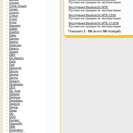
Русская инструкция по эксплуатации
Cpcam
Crime Guard
Инструкция Bauknecht WTE
Crown
Русская инструкция по эксплуатации
Crunch
Инструкция Bauknecht WTE-1530
Cyfron
Русская инструкция по эксплуатации
Cyrus
D-pro
Инструкция Bauknecht WTE-1732W
Daewoo
Русская инструкция по эксплуатации
Daikin
Показано
1
-
59
(всего
59
позиций)
Daishin
Dako
Dantex
Darina
Datacam
Datecs
Dazed
DBX
De-dietrich
Defa
Dell
Delonghi
Denon
Denpa
Denyo
Desany
Destinator
DEX
De_luxe
Diframe
Digilyzer
Digitalway
Digitech
Digma
Distar
Dls
DOD
Domtec
Dragonfly
DRE
Dreambox