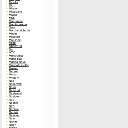
Minolta
Mio
Mission
Mitsubishi
Miyota
MKS
Mongoose
Monitor-audio
Mora
Morphy_richards
Moser
Motorola
Moulinex
MPIO
MPS2000
Msi
MTX
Multitronics
Music Hall
Musica Nova
Musical Fidelity
Mustec
Myone
Myryad
Mystery
Nad
Nakamichi
Nardi
National
Naviangel
Navigon
Nec
Necchi
Neff
Neoline
Neutrik
Nevalux
Nexx
Nikkor
Nikon
Nimzy