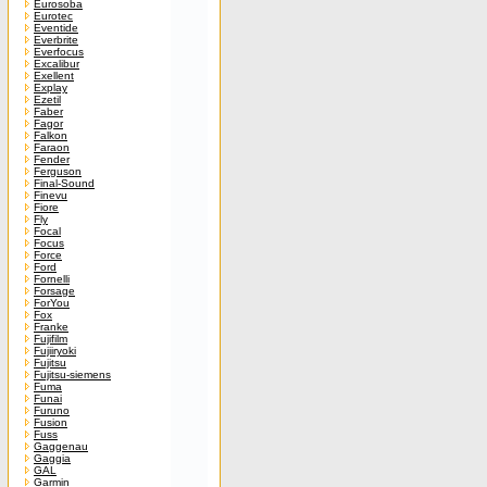
Eurosoba
Eurotec
Eventide
Everbrite
Everfocus
Excalibur
Exellent
Explay
Ezetil
Faber
Fagor
Falkon
Faraon
Fender
Ferguson
Final-Sound
Finevu
Fiore
Fly
Focal
Focus
Force
Ford
Fornelli
Forsage
ForYou
Fox
Franke
Fujifilm
Fujiiryoki
Fujitsu
Fujitsu-siemens
Fuma
Funai
Furuno
Fusion
Fuss
Gaggenau
Gaggia
GAL
Garmin