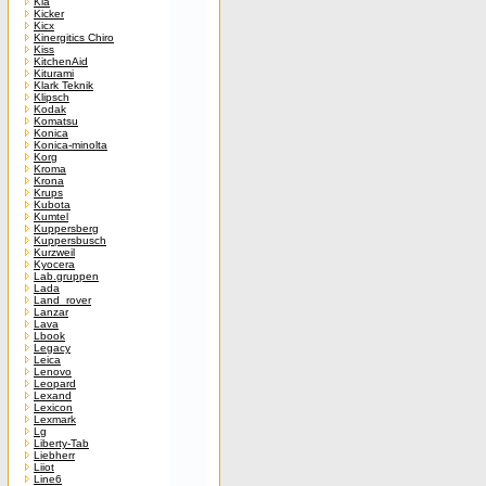
Kia
Kicker
Kicx
Kinergitics Chiro
Kiss
KitchenAid
Kiturami
Klark Teknik
Klipsch
Kodak
Komatsu
Konica
Konica-minolta
Korg
Kroma
Krona
Krups
Kubota
Kumtel
Kuppersberg
Kuppersbusch
Kurzweil
Kyocera
Lab.gruppen
Lada
Land_rover
Lanzar
Lava
Lbook
Legacy
Leica
Lenovo
Leopard
Lexand
Lexicon
Lexmark
Lg
Liberty-Tab
Liebherr
Liiot
Line6