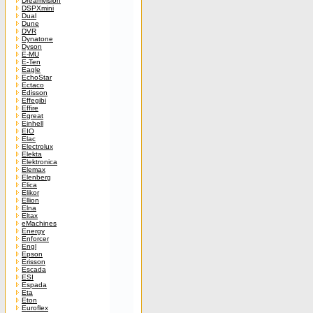
Dreamvision
DSPXmini
Dual
Dune
DVR
Dynatone
Dyson
E-MU
E-Ten
Eagle
EchoStar
Ectaco
Edisson
Effegibi
Effire
Egreat
Einhell
EIO
Elac
Electrolux
Elekta
Elektronica
Elemax
Elenberg
Elica
Elikor
Ellion
Elna
Eltax
eMachines
Energy
Enforcer
Engl
Epson
Erisson
Escada
ESI
Espada
Eta
Eton
Euroflex