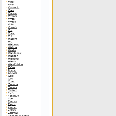
Viper
Vision
Vitaaudio
Vitek
Vitesse
Vivanco
Vivitar
Vivitek
Volvo
Vosonic
Vox
Voxtel
VR
Wacom
WD
Webasto
Wellton
Wexler
Wharfedale
Wharton
Whirlpool
Whistler
World Vision
X-Box
Xcube
Xdevice
Xoro
XTA
Xtant
Yamaha
Yamata
Yashica
YBA
Yongnuo
York
Zanussi
Zapco
Zauber
Zelmer
Zerowatt
Zigmund & Shtain