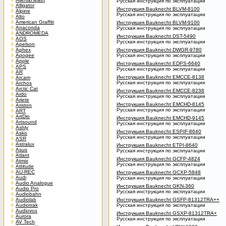
Русская инструкция по эксплуатации
Alligator
Инструкция Bauknecht BLVM-8100
Alpine
Русская инструкция по эксплуатации
Alto
American Graffiti
Инструкция Bauknecht BLVM-9100
Anaconda
Русская инструкция по эксплуатации
ANDROMEDA
Инструкция Bauknecht DST-5490
AOS
Русская инструкция по эксплуатации
Apelson
Aphex
Инструкция Bauknecht DWGR-9780
Apogee
Русская инструкция по эксплуатации
Apple
Инструкция Bauknecht EDPS-6640
APS
Русская инструкция по эксплуатации
AR
Инструкция Bauknecht EMCCE-8138
Arcam
Русская инструкция по эксплуатации
Archos
Arctic Cat
Инструкция Bauknecht EMCCE-8238
Ardo
Русская инструкция по эксплуатации
Ariete
Инструкция Bauknecht EMCHD-8145
Ariston
Русская инструкция по эксплуатации
ART
ArtDio
Инструкция Bauknecht EMCHD-9145
Artsound
Русская инструкция по эксплуатации
Ashly
Инструкция Bauknecht ESPIF-8640
Asko
Русская инструкция по эксплуатации
ASR
Astralux
Инструкция Bauknecht ETPI-8640
Asus
Русская инструкция по эксплуатации
Atlant
Инструкция Bauknecht GCFP-4824
Atmix
Русская инструкция по эксплуатации
Attitude
AU-REC
Инструкция Bauknecht GCXP-5848
Audi
Русская инструкция по эксплуатации
Audio Analogue
Инструкция Bauknecht GKN-360
Audio Pro
Русская инструкция по эксплуатации
Audiobahn
Audiolab
Инструкция Bauknecht GSFP-81312TRA++
Audiotrak
Русская инструкция по эксплуатации
Audiovox
Инструкция Bauknecht GSXP-81312TRA+
Aurora
Русская инструкция по эксплуатации
AV Tech