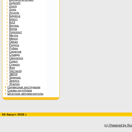
Zojirushi
Zoom
Zorro
Ассоль
Бирюса
Брест
ВАЗ
Витязь
Вятка
Горизонт
Мечта
Минск
Океан
Радуга
Рубин
Саратов
Славда
Смоленск
Сокол
Стинол
Фея
Чистюля
ЭВРИ
Элинокс
Энерго
Эталон
Сервисные инструкции
Схемы ноутбуков
Штатные автомагнитолы
04 Август 2026 г.
(c) Powered by Ru