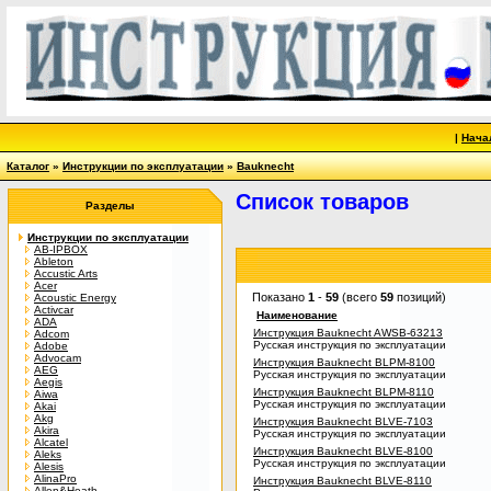
|
Нача
Каталог
»
Инструкции по эксплуатации
»
Bauknecht
Список товаров
Разделы
Инструкции по эксплуатации
AB-IPBOX
Ableton
Accustic Arts
Acer
Показано
1
-
59
(всего
59
позиций)
Acoustic Energy
Activcar
Наименование
ADA
Инструкция Bauknecht AWSB-63213
Adcom
Русская инструкция по эксплуатации
Adobe
Advocam
Инструкция Bauknecht BLPM-8100
AEG
Русская инструкция по эксплуатации
Aegis
Инструкция Bauknecht BLPM-8110
Aiwa
Русская инструкция по эксплуатации
Akai
Akg
Инструкция Bauknecht BLVE-7103
Akira
Русская инструкция по эксплуатации
Alcatel
Инструкция Bauknecht BLVE-8100
Aleks
Русская инструкция по эксплуатации
Alesis
AlinaPro
Инструкция Bauknecht BLVE-8110
Allen&Heath