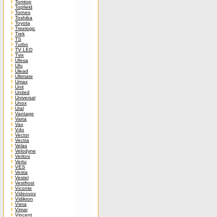
Tomtop
Topfield
Torneo
Toshiba
Toyota
Treelogic
Trek
TS
Turbo
TV LED
Tvix
Ufesa
Ufo
Ulead
Ultimate
Umax
Unit
United
Universal
Unox
Ural
Vantage
Varta
Vax
Vdo
Vector
Vectra
Velas
Velodyne
Verloni
Vertu
VES
Vesta
Vestel
Vestfrost
Viconte
Videovox
Vidikron
Vieta
Vimar
Vincent