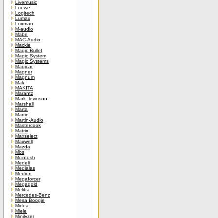
Livemusic
Loewe
Logitech
Lumax
Luxman
M-audio
Mabe
MAC-Audio
Mackie
Magic Bullet
Magic System
Magic Systems
Magicar
Magner
Magnum
Mak
MAKITA
Marantz
Mark_levinson
Marshall
Marta
Martin
Martin-Audio
Mastercook
Matrix
Maxselect
Maxwell
Mazda
Mbs
Mcintosh
Medeli
Medialas
Medion
Megaforcer
Megagold
Melitta
Mercedes-Benz
Mesa Boogie
Midea
Miele
Minilyzer