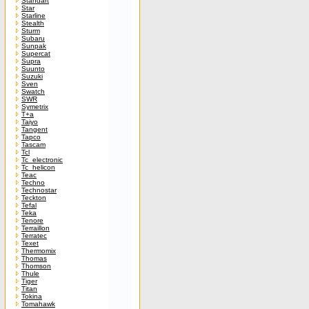
Standart
Star
Starline
Stealth
Sturm
Subaru
Sunpak
Supercat
Supra
Suunto
Suzuki
Sven
Swatch
SWR
Symetrix
T+a
Taiyo
Tangent
Tapco
Tascam
Tcl
Tc_electronic
Tc_helicon
Teac
Techno
Technostar
Teckton
Tefal
Teka
Tenore
Terraillon
Terratec
Texet
Thermomix
Thomas
Thomson
Thule
Tiger
Titan
Tokina
Tomahawk