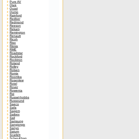
Pure AV
Qtek
Quad
Qumo
Rainford
Redber
Redmond
Reeson
Rekam
Remington
Renault
Ricoh
Riso
Ritmix
RME
Roadstar
Rockford
Rocktron
Roland
Rolley
Rolsen
Romix
Roomba
Rosenlew
Rotel
Rover
Rowenta
Rst
Russel-hobbs
Russound
Saeco
Safa
Sagem
Saibex
Sail
Samsung
Sangiorgio
Sanyo
Saturn
Scarlett
Scher-Khan