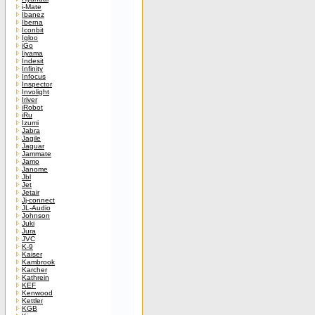
i-Mate
Ibanez
Iberna
Iconbit
Igloo
iGo
Iiyama
Indesit
Infinity
Infocus
Inspector
Involight
Iriver
iRobot
iRu
Izumi
Jabra
Jagile
Jaguar
Jammate
Jamo
Janome
Jbl
Jet
Jetair
Jj-connect
JL-Audio
Johnson
Juki
Jura
JVC
K-9
Kaiser
Kambrook
Karcher
Kathrein
KEF
Kenwood
Kettler
KGB