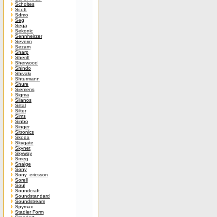
Scholtes
Scott
Sdmo
Seg
Sega
Sekonic
Sennheirzer
Severin
Sezam
Sharp
Sheriff
Sherwood
Shindo
Shivaki
Shturmann
Shure
Siemens
Sigma
Silanos
Siltal
Silter
Sims
Sinbo
Singer
Sitronics
Skoda
Skygate
Skynet
Skyway
Smeg
Snaige
Sony
Sony_ericsson
Sorell
Soul
Soundcraft
Soundstandard
Soundstream
Spymax
Stadler Form