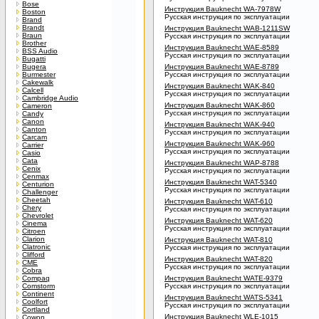
Bose
Инструкция Bauknecht WA-7978W
Boston
Русская инструкция по эксплуатации
Brand
Brandt
Инструкция Bauknecht WAB-1211SW
Braun
Русская инструкция по эксплуатации
Brother
Инструкция Bauknecht WAE-8589
BSS Audio
Русская инструкция по эксплуатации
Bugatti
Bugera
Инструкция Bauknecht WAE-8789
Burmester
Русская инструкция по эксплуатации
Cakewalk
Инструкция Bauknecht WAK-840
Calcell
Русская инструкция по эксплуатации
Cambridge Audio
Инструкция Bauknecht WAK-860
Cameron
Русская инструкция по эксплуатации
Candy
Canon
Инструкция Bauknecht WAK-940
Canton
Русская инструкция по эксплуатации
Carcam
Инструкция Bauknecht WAK-960
Carrier
Русская инструкция по эксплуатации
Casio
Cata
Инструкция Bauknecht WAP-8788
Cenix
Русская инструкция по эксплуатации
Cenmax
Инструкция Bauknecht WAT-5340
Centurion
Русская инструкция по эксплуатации
Challenger
Cheetah
Инструкция Bauknecht WAT-610
Chery
Русская инструкция по эксплуатации
Chevrolet
Инструкция Bauknecht WAT-620
Cinema
Русская инструкция по эксплуатации
Citroen
Clarion
Инструкция Bauknecht WAT-810
Clatronic
Русская инструкция по эксплуатации
Clifford
Инструкция Bauknecht WAT-820
CME
Русская инструкция по эксплуатации
Cobra
Compaq
Инструкция Bauknecht WATE-9379
Comstorm
Русская инструкция по эксплуатации
Continent
Инструкция Bauknecht WATS-5341
Coolfort
Русская инструкция по эксплуатации
Cortland
Инструкция Bauknecht WLE-1015
Cowon