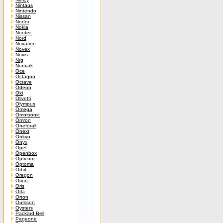
Nintaus
Nintendo
Nissan
Nodor
Nokia
Nootec
Nord
Novation
Novex
Novis
Nrg
Numark
Oce
Octagon
Octave
Odeon
Oki
Olivetti
Olympus
Omega
Omnitronic
Omron
Oneforall
Onext
Onkyo
Onyx
Opel
Openbox
Opticum
Optoma
Orbit
Oregon
Orion
Oris
Orla
Orton
Oursson
Oysters
Packard Bell
Pageone