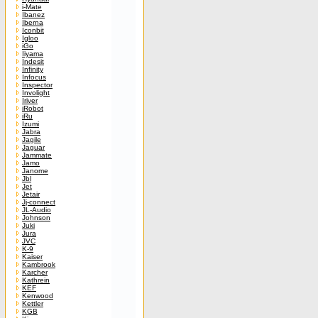
i-Mate
Ibanez
Iberna
Iconbit
Igloo
iGo
Iiyama
Indesit
Infinity
Infocus
Inspector
Involight
Iriver
iRobot
iRu
Izumi
Jabra
Jagile
Jaguar
Jammate
Jamo
Janome
Jbl
Jet
Jetair
Jj-connect
JL-Audio
Johnson
Juki
Jura
JVC
K-9
Kaiser
Kambrook
Karcher
Kathrein
KEF
Kenwood
Kettler
KGB