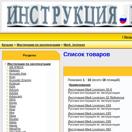
|
Нача
Каталог
»
Инструкции по эксплуатации
»
Mark_levinson
Список товаров
Разделы
Инструкции по эксплуатации
AB-IPBOX
Ableton
Accustic Arts
Acer
Показано
1
-
16
(всего
16
позиций)
Acoustic Energy
Activcar
Наименование
ADA
Инструкция Mark Levinson 30.6
Adcom
Русская инструкция по эксплуатации
Adobe
Advocam
Инструкция Mark Levinson 32 Reference
AEG
Русская инструкция по эксплуатации
Aegis
Инструкция Mark Levinson 334
Aiwa
Русская инструкция по эксплуатации
Akai
Akg
Инструкция Mark Levinson 335
Akira
Русская инструкция по эксплуатации
Alcatel
Инструкция Mark Levinson 336
Aleks
Русская инструкция по эксплуатации
Alesis
AlinaPro
Инструкция Mark Levinson 360
Allen&Heath