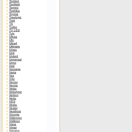
Tomtop
Topfield
Torneo
Toshiba
Toyota
Treelogic
Trek
TS
Turbo
TV LED
Tvix
Ufesa
Ufo
Ulead
Ultimate
Umax
Unit
United
Universal
Unox
Ural
Vantage
Varta
Vax
Vdo
Vector
Vectra
Velas
Velodyne
Verloni
Vertu
VES
Vesta
Vestel
Vestfrost
Viconte
Videovox
Vidikron
Vieta
Vimar
Vincent