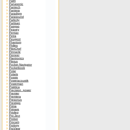
Palm
Panasonic
Pantech
Pantera
Paradigm
Parasound
Parkcity
Partisan
Pasgao
Peavey
Pentax
Petra
Peugeot
Phantom
Philips
PilotChef
Pinnacle
Pioneer
Plantronics
Plinius
Pocket Navigator
Pocketbook
Polar
Polaris
Possio
Poweracoustik
Powerman
Praktica
Precision_power
Premier
Premiera
Presonus
Prestigio
Prima
Primare
Privileg
Pro-Ject
Prober
Procam
Prology
ProView