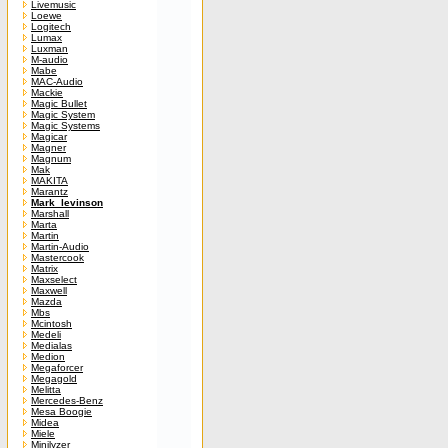
Livemusic
Loewe
Logitech
Lumax
Luxman
M-audio
Mabe
MAC-Audio
Mackie
Magic Bullet
Magic System
Magic Systems
Magicar
Magner
Magnum
Mak
MAKITA
Marantz
Mark_levinson
Marshall
Marta
Martin
Martin-Audio
Mastercook
Matrix
Maxselect
Maxwell
Mazda
Mbs
Mcintosh
Medeli
Medialas
Medion
Megaforcer
Megagold
Melitta
Mercedes-Benz
Mesa Boogie
Midea
Miele
Minilyzer