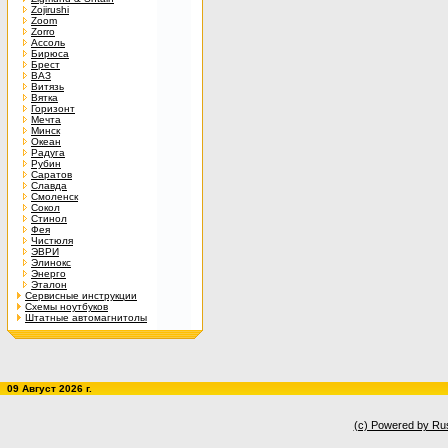
Zojirushi
Zoom
Zorro
Ассоль
Бирюса
Брест
ВАЗ
Витязь
Вятка
Горизонт
Мечта
Минск
Океан
Радуга
Рубин
Саратов
Славда
Смоленск
Сокол
Стинол
Фея
Чистюля
ЭВРИ
Элинокс
Энерго
Эталон
Сервисные инструкции
Схемы ноутбуков
Штатные автомагнитолы
09 Август 2026 г.
(c) Powered by Ru