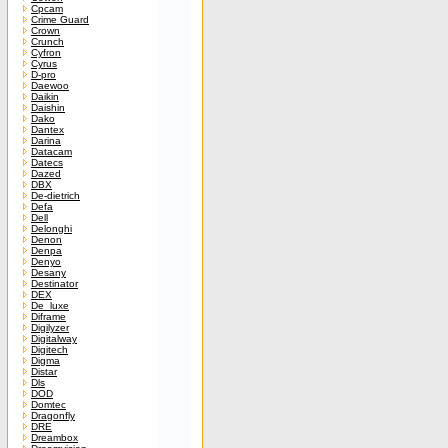
Cpcam
Crime Guard
Crown
Crunch
Cyfron
Cyrus
D-pro
Daewoo
Daikin
Daishin
Dako
Dantex
Darina
Datacam
Datecs
Dazed
DBX
De-dietrich
Defa
Dell
Delonghi
Denon
Denpa
Denyo
Desany
Destinator
DEX
De_luxe
Diframe
Digilyzer
Digitalway
Digitech
Digma
Distar
Dls
DOD
Domtec
Dragonfly
DRE
Dreambox