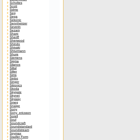
Scholtes
Scott
Sdmo
Seg
Sega
Sekonic
Sennheirzer
Severin
Sezam
Sharp
Sheriff
Sherwood
Shindo
Shivaki
Shturmann
Shure
Siemens
Sigma
Silanos
Siltal
Silter
Sims
Sinbo
Singer
Sitronics
Skoda
Skygate
Skynet
Skyway
Smeg
Snaige
Sony
Sony_ericsson
Sorell
Soul
Soundcraft
Soundstandard
Soundstream
Spymax
Stadler Form