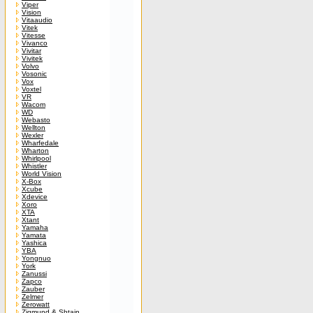
Viper
Vision
Vitaaudio
Vitek
Vitesse
Vivanco
Vivitar
Vivitek
Volvo
Vosonic
Vox
Voxtel
VR
Wacom
WD
Webasto
Wellton
Wexler
Wharfedale
Wharton
Whirlpool
Whistler
World Vision
X-Box
Xcube
Xdevice
Xoro
XTA
Xtant
Yamaha
Yamata
Yashica
YBA
Yongnuo
York
Zanussi
Zapco
Zauber
Zelmer
Zerowatt
Zigmund & Shtain