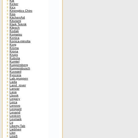
Kia
Kicker
Kicx
Kinergitics Chiro
Kiss
KitchenAid
Kiturami
Klark Teknik
Klipsch
Kodak
Komatsu
Konica
Konica-minolta
Korg
Kroma
Krona
Krups
Kubota
Kumtel
Kuppersberg
Kuppersbusch
Kurzweil
Kyocera
Lab.gruppen
Lada
Land_rover
Lanzar
Lava
Lbook
Legacy
Leica
Lenovo
Leopard
Lexand
Lexicon
Lexmark
Lg
Liberty-Tab
Liebherr
Liiot
Line6