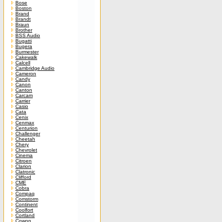
Bose
Boston
Brand
Brandt
Braun
Brother
BSS Audio
Bugatti
Bugera
Burmester
Cakewalk
Calcell
Cambridge Audio
Cameron
Candy
Canon
Canton
Carcam
Carrier
Casio
Cata
Cenix
Cenmax
Centurion
Challenger
Cheetah
Chery
Chevrolet
Cinema
Citroen
Clarion
Clatronic
Clifford
CME
Cobra
Compaq
Comstorm
Continent
Coolfort
Cortland
Cowon