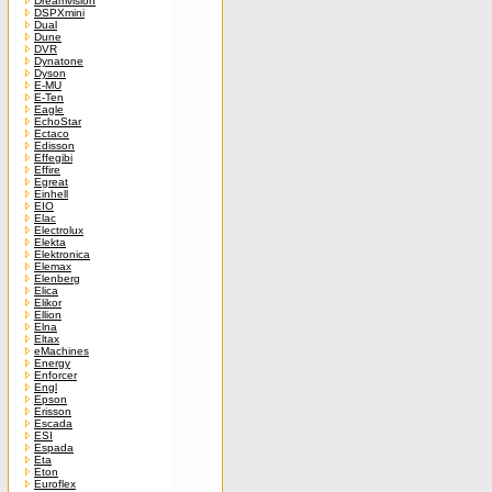
Dreamvision
DSPXmini
Dual
Dune
DVR
Dynatone
Dyson
E-MU
E-Ten
Eagle
EchoStar
Ectaco
Edisson
Effegibi
Effire
Egreat
Einhell
EIO
Elac
Electrolux
Elekta
Elektronica
Elemax
Elenberg
Elica
Elikor
Ellion
Elna
Eltax
eMachines
Energy
Enforcer
Engl
Epson
Erisson
Escada
ESI
Espada
Eta
Eton
Euroflex