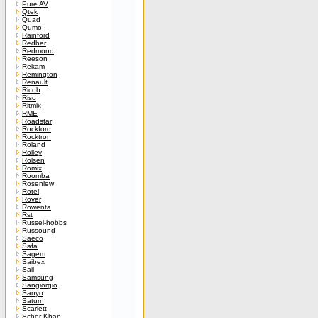
Pure AV
Qtek
Quad
Qumo
Rainford
Redber
Redmond
Reeson
Rekam
Remington
Renault
Ricoh
Riso
Ritmix
RME
Roadstar
Rockford
Rocktron
Roland
Rolley
Rolsen
Romix
Roomba
Rosenlew
Rotel
Rover
Rowenta
Rst
Russel-hobbs
Russound
Saeco
Safa
Sagem
Saibex
Sail
Samsung
Sangiorgio
Sanyo
Saturn
Scarlett
Scher-Khan