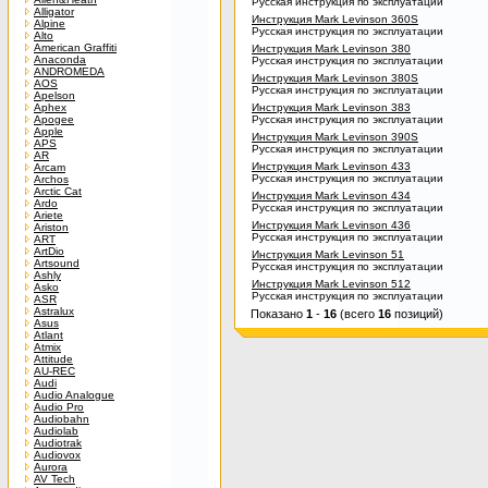
Русская инструкция по эксплуатации
Alligator
Инструкция Mark Levinson 360S
Alpine
Русская инструкция по эксплуатации
Alto
American Graffiti
Инструкция Mark Levinson 380
Anaconda
Русская инструкция по эксплуатации
ANDROMEDA
Инструкция Mark Levinson 380S
AOS
Русская инструкция по эксплуатации
Apelson
Aphex
Инструкция Mark Levinson 383
Apogee
Русская инструкция по эксплуатации
Apple
Инструкция Mark Levinson 390S
APS
Русская инструкция по эксплуатации
AR
Инструкция Mark Levinson 433
Arcam
Русская инструкция по эксплуатации
Archos
Arctic Cat
Инструкция Mark Levinson 434
Ardo
Русская инструкция по эксплуатации
Ariete
Инструкция Mark Levinson 436
Ariston
Русская инструкция по эксплуатации
ART
ArtDio
Инструкция Mark Levinson 51
Artsound
Русская инструкция по эксплуатации
Ashly
Инструкция Mark Levinson 512
Asko
Русская инструкция по эксплуатации
ASR
Astralux
Показано
1
-
16
(всего
16
позиций)
Asus
Atlant
Atmix
Attitude
AU-REC
Audi
Audio Analogue
Audio Pro
Audiobahn
Audiolab
Audiotrak
Audiovox
Aurora
AV Tech