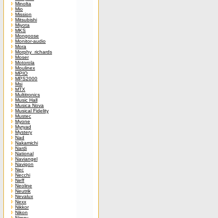
Minolta
Mio
Mission
Mitsubishi
Miyota
MKS
Mongoose
Monitor-audio
Mora
Morphy_richards
Moser
Motorola
Moulinex
MPIO
MPS2000
Msi
MTX
Multitronics
Music Hall
Musica Nova
Musical Fidelity
Mustec
Myone
Myryad
Mystery
Nad
Nakamichi
Nardi
National
Naviangel
Navigon
Nec
Necchi
Neff
Neoline
Neutrik
Nevalux
Nexx
Nikkor
Nikon
Nimzy