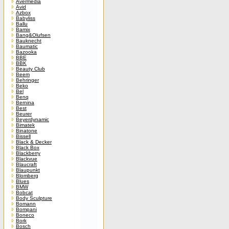
Avermedia
Avid
Azbox
Babyliss
Ballu
Bamix
Bang&Olufsen
Bauknecht
Baumatic
Bazooka
BBE
BBK
Beauty Club
Beem
Behringer
Beko
Bel
Benq
Bernina
Best
Beurer
Beyerdynamic
Bimatek
Binatone
Bissell
Black & Decker
Black Box
Blackberry
Blackvue
Blaucraft
Blaupunkt
Blomberg
Blues
BMW
Bobcat
Body Sculpture
Bomann
Bompani
Boneco
Bork
Bosch