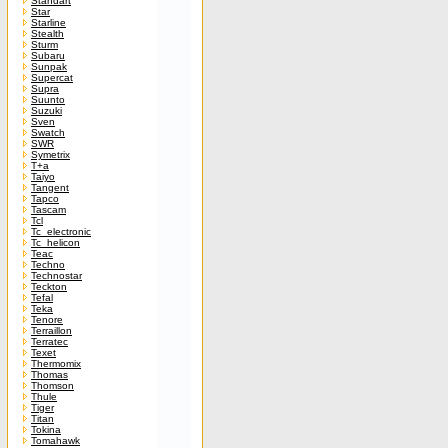
Standart
Star
Starline
Stealth
Sturm
Subaru
Sunpak
Supercat
Supra
Suunto
Suzuki
Sven
Swatch
SWR
Symetrix
T+a
Taiyo
Tangent
Tapco
Tascam
Tcl
Tc_electronic
Tc_helicon
Teac
Techno
Technostar
Teckton
Tefal
Teka
Tenore
Terraillon
Terratec
Texet
Thermomix
Thomas
Thomson
Thule
Tiger
Titan
Tokina
Tomahawk