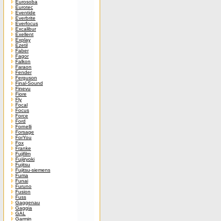
Eurosoba
Eurotec
Eventide
Everbrite
Everfocus
Excalibur
Exellent
Explay
Ezetil
Faber
Fagor
Falkon
Faraon
Fender
Ferguson
Final-Sound
Finevu
Fiore
Fly
Focal
Focus
Force
Ford
Fornelli
Forsage
ForYou
Fox
Franke
Fujifilm
Fujiiryoki
Fujitsu
Fujitsu-siemens
Fuma
Funai
Furuno
Fusion
Fuss
Gaggenau
Gaggia
GAL
Garmin