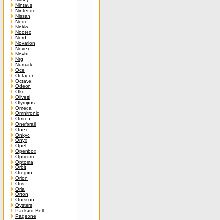
Nintaus
Nintendo
Nissan
Nodor
Nokia
Nootec
Nord
Novation
Novex
Novis
Nrg
Numark
Oce
Octagon
Octave
Odeon
Oki
Olivetti
Olympus
Omega
Omnitronic
Omron
Oneforall
Onext
Onkyo
Onyx
Opel
Openbox
Opticum
Optoma
Orbit
Oregon
Orion
Oris
Orla
Orton
Oursson
Oysters
Packard Bell
Pageone