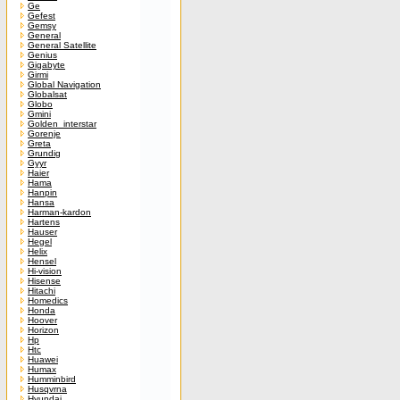
Ge
Gefest
Gemsy
General
General Satellite
Genius
Gigabyte
Girmi
Global Navigation
Globalsat
Globo
Gmini
Golden_interstar
Gorenje
Greta
Grundig
Gyyr
Haier
Hama
Hanpin
Hansa
Harman-kardon
Hartens
Hauser
Hegel
Helix
Hensel
Hi-vision
Hisense
Hitachi
Homedics
Honda
Hoover
Horizon
Hp
Htc
Huawei
Humax
Humminbird
Husqvrna
Hyundai