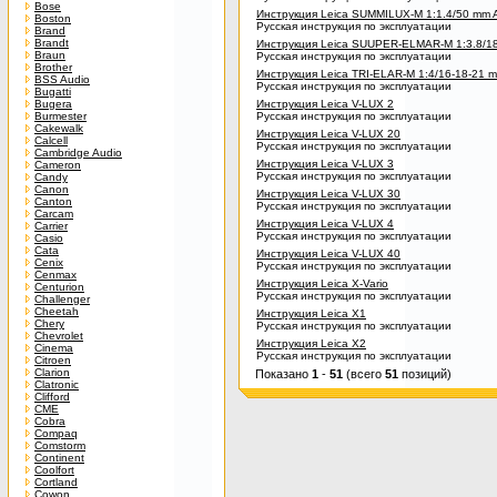
Bose
Инструкция Leica SUMMILUX-M 1:1.4/50 mm
Boston
Русская инструкция по эксплуатации
Brand
Brandt
Инструкция Leica SUUPER-ELMAR-M 1:3.8/1
Braun
Русская инструкция по эксплуатации
Brother
Инструкция Leica TRI-ELAR-M 1:4/16-18-21 
BSS Audio
Русская инструкция по эксплуатации
Bugatti
Bugera
Инструкция Leica V-LUX 2
Burmester
Русская инструкция по эксплуатации
Cakewalk
Инструкция Leica V-LUX 20
Calcell
Русская инструкция по эксплуатации
Cambridge Audio
Инструкция Leica V-LUX 3
Cameron
Русская инструкция по эксплуатации
Candy
Canon
Инструкция Leica V-LUX 30
Canton
Русская инструкция по эксплуатации
Carcam
Инструкция Leica V-LUX 4
Carrier
Русская инструкция по эксплуатации
Casio
Cata
Инструкция Leica V-LUX 40
Cenix
Русская инструкция по эксплуатации
Cenmax
Инструкция Leica X-Vario
Centurion
Русская инструкция по эксплуатации
Challenger
Cheetah
Инструкция Leica X1
Chery
Русская инструкция по эксплуатации
Chevrolet
Инструкция Leica X2
Cinema
Русская инструкция по эксплуатации
Citroen
Clarion
Показано
1
-
51
(всего
51
позиций)
Clatronic
Clifford
CME
Cobra
Compaq
Comstorm
Continent
Coolfort
Cortland
Cowon