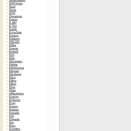
Dreamvision
DSPXmini
Dual
Dune
DVR
Dynatone
Dyson
E-MU
E-Ten
Eagle
EchoStar
Ectaco
Edisson
Effegibi
Effire
Egreat
Einhell
EIO
Elac
Electrolux
Elekta
Elektronica
Elemax
Elenberg
Elica
Elikor
Ellion
Elna
Eltax
eMachines
Energy
Enforcer
Engl
Epson
Erisson
Escada
ESI
Espada
Eta
Eton
Euroflex