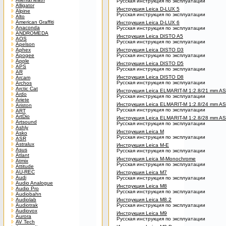
Русская инструкция по эксплуатации
Alligator
Инструкция Leica D-LUX 5
Alpine
Русская инструкция по эксплуатации
Alto
American Graffiti
Инструкция Leica D-LUX 6
Anaconda
Русская инструкция по эксплуатации
ANDROMEDA
Инструкция Leica DISTO A5
AOS
Русская инструкция по эксплуатации
Apelson
Aphex
Инструкция Leica DISTO D3
Apogee
Русская инструкция по эксплуатации
Apple
Инструкция Leica DISTO D5
APS
Русская инструкция по эксплуатации
AR
Инструкция Leica DISTO D8
Arcam
Русская инструкция по эксплуатации
Archos
Arctic Cat
Инструкция Leica ELMARIT-M 1:2.8/21 mm A
Ardo
Русская инструкция по эксплуатации
Ariete
Инструкция Leica ELMARIT-M 1:2.8/24 mm A
Ariston
Русская инструкция по эксплуатации
ART
ArtDio
Инструкция Leica ELMARIT-M 1:2.8/28 mm A
Artsound
Русская инструкция по эксплуатации
Ashly
Инструкция Leica M
Asko
Русская инструкция по эксплуатации
ASR
Astralux
Инструкция Leica M-E
Asus
Русская инструкция по эксплуатации
Atlant
Инструкция Leica M-Monochrome
Atmix
Русская инструкция по эксплуатации
Attitude
AU-REC
Инструкция Leica M7
Audi
Русская инструкция по эксплуатации
Audio Analogue
Инструкция Leica M8
Audio Pro
Русская инструкция по эксплуатации
Audiobahn
Audiolab
Инструкция Leica M8.2
Audiotrak
Русская инструкция по эксплуатации
Audiovox
Инструкция Leica M9
Aurora
Русская инструкция по эксплуатации
AV Tech