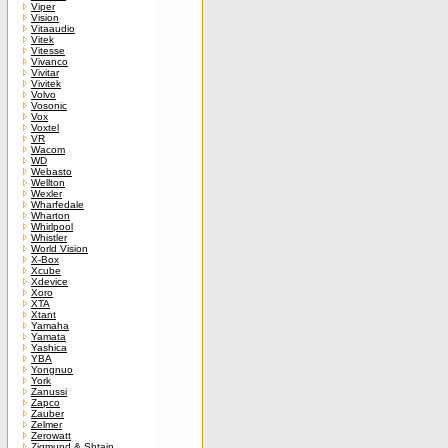
Viper
Vision
Vitaaudio
Vitek
Vitesse
Vivanco
Vivitar
Vivitek
Volvo
Vosonic
Vox
Voxtel
VR
Wacom
WD
Webasto
Wellton
Wexler
Wharfedale
Wharton
Whirlpool
Whistler
World Vision
X-Box
Xcube
Xdevice
Xoro
XTA
Xtant
Yamaha
Yamata
Yashica
YBA
Yongnuo
York
Zanussi
Zapco
Zauber
Zelmer
Zerowatt
Zigmund & Shtain