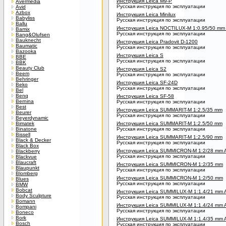
Инструкция Leica M9-P
Avermedia
Русская инструкция по эксплуатации
Avid
Azbox
Инструкция Leica Minilux
Babyliss
Русская инструкция по эксплуатации
Ballu
Инструкция Leica NOCTILUX-M 1:0.95/50 m
Bamix
Русская инструкция по эксплуатации
Bang&Olufsen
Bauknecht
Инструкция Leica Pradovit D-1200
Baumatic
Русская инструкция по эксплуатации
Bazooka
Инструкция Leica S
BBE
Русская инструкция по эксплуатации
BBK
Beauty Club
Инструкция Leica S2
Beem
Русская инструкция по эксплуатации
Behringer
Инструкция Leica SF-24D
Beko
Русская инструкция по эксплуатации
Bel
Benq
Инструкция Leica SF-58
Bernina
Русская инструкция по эксплуатации
Best
Инструкция Leica SUMMARIT-M 1:2.5/35 mm
Beurer
Русская инструкция по эксплуатации
Beyerdynamic
Bimatek
Инструкция Leica SUMMARIT-M 1:2.5/50 mm
Binatone
Русская инструкция по эксплуатации
Bissell
Инструкция Leica SUMMARIT-M 1:2.5/90 mm
Black & Decker
Русская инструкция по эксплуатации
Black Box
Инструкция Leica SUMMICRON-M 1:2/28 mm
Blackberry
Русская инструкция по эксплуатации
Blackvue
Blaucraft
Инструкция Leica SUMMICRON-M 1:2/35 mm
Blaupunkt
Русская инструкция по эксплуатации
Blomberg
Инструкция Leica SUMMICRON-M 1:2/50 mm
Blues
Русская инструкция по эксплуатации
BMW
Bobcat
Инструкция Leica SUMMILUX-M 1:1.4/21 mm
Body Sculpture
Русская инструкция по эксплуатации
Bomann
Инструкция Leica SUMMILUX-M 1:1.4/24 mm
Bompani
Русская инструкция по эксплуатации
Boneco
Bork
Инструкция Leica SUMMILUX-M 1:1.4/35 mm
Bosch
Русская инструкция по эксплуатации