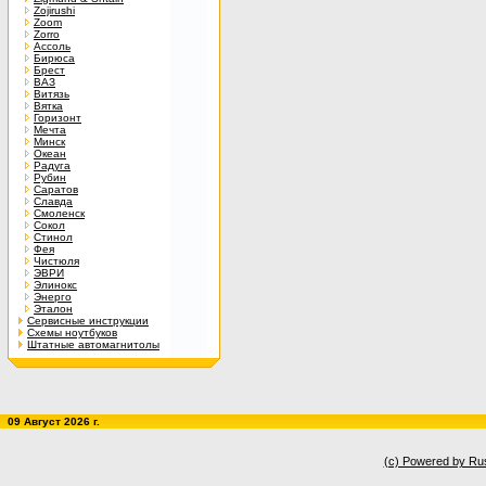
Zojirushi
Zoom
Zorro
Ассоль
Бирюса
Брест
ВАЗ
Витязь
Вятка
Горизонт
Мечта
Минск
Океан
Радуга
Рубин
Саратов
Славда
Смоленск
Сокол
Стинол
Фея
Чистюля
ЭВРИ
Элинокс
Энерго
Эталон
Сервисные инструкции
Схемы ноутбуков
Штатные автомагнитолы
09 Август 2026 г.
(c) Powered by Ru