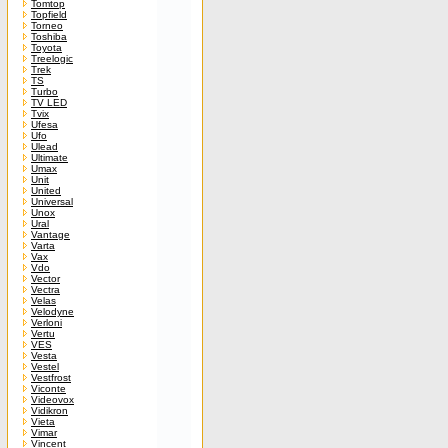
Tomtop
Topfield
Torneo
Toshiba
Toyota
Treelogic
Trek
TS
Turbo
TV LED
Tvix
Ufesa
Ufo
Ulead
Ultimate
Umax
Unit
United
Universal
Unox
Ural
Vantage
Varta
Vax
Vdo
Vector
Vectra
Velas
Velodyne
Verloni
Vertu
VES
Vesta
Vestel
Vestfrost
Viconte
Videovox
Vidikron
Vieta
Vimar
Vincent