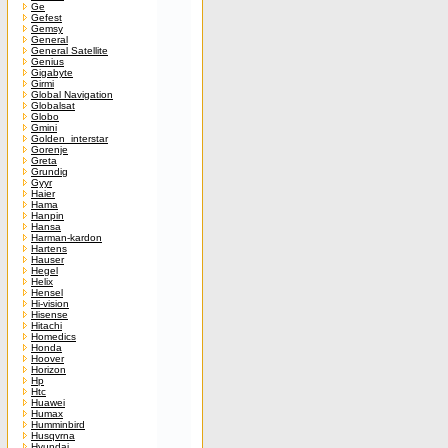
Ge
Gefest
Gemsy
General
General Satellite
Genius
Gigabyte
Girmi
Global Navigation
Globalsat
Globo
Gmini
Golden_interstar
Gorenje
Greta
Grundig
Gyyr
Haier
Hama
Hanpin
Hansa
Harman-kardon
Hartens
Hauser
Hegel
Helix
Hensel
Hi-vision
Hisense
Hitachi
Homedics
Honda
Hoover
Horizon
Hp
Htc
Huawei
Humax
Humminbird
Husqvrna
Hyundai