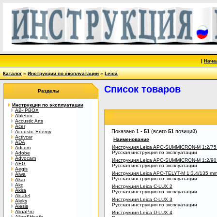
|
Нача
Каталог
»
Инструкции по эксплуатации
»
Leica
Список товаров
Разделы
Инструкции по эксплуатации
AB-IPBOX
Ableton
Accustic Arts
Acer
Показано
1
-
51
(всего
51
позиций)
Acoustic Energy
Activcar
Наименование
ADA
Инструкция Leica APO-SUMMICRON-M 1:2/7
Adcom
Русская инструкция по эксплуатации
Adobe
Advocam
Инструкция Leica APO-SUMMICRON-M 1:2/9
AEG
Русская инструкция по эксплуатации
Aegis
Инструкция Leica APO-TELYT-M 1:3.4/135 m
Aiwa
Русская инструкция по эксплуатации
Akai
Akg
Инструкция Leica C-LUX 2
Akira
Русская инструкция по эксплуатации
Alcatel
Инструкция Leica C-LUX 3
Aleks
Русская инструкция по эксплуатации
Alesis
AlinaPro
Инструкция Leica D-LUX 4
Allen&Heath