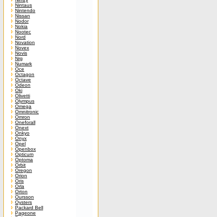
Nintaus
Nintendo
Nissan
Nodor
Nokia
Nootec
Nord
Novation
Novex
Novis
Nrg
Numark
Oce
Octagon
Octave
Odeon
Oki
Olivetti
Olympus
Omega
Omnitronic
Omron
Oneforall
Onext
Onkyo
Onyx
Opel
Openbox
Opticum
Optoma
Orbit
Oregon
Orion
Oris
Orla
Orton
Oursson
Oysters
Packard Bell
Pageone