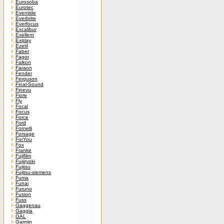
Eurosoba
Eurotec
Eventide
Everbrite
Everfocus
Excalibur
Exellent
Explay
Ezetil
Faber
Fagor
Falkon
Faraon
Fender
Ferguson
Final-Sound
Finevu
Fiore
Fly
Focal
Focus
Force
Ford
Fornelli
Forsage
ForYou
Fox
Franke
Fujifilm
Fujiiryoki
Fujitsu
Fujitsu-siemens
Fuma
Funai
Furuno
Fusion
Fuss
Gaggenau
Gaggia
GAL
Garmin