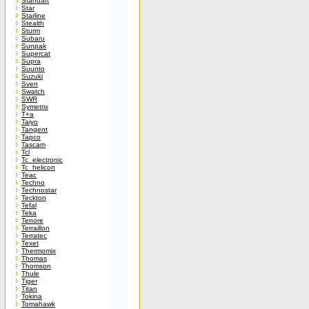
Standart
Star
Starline
Stealth
Sturm
Subaru
Sunpak
Supercat
Supra
Suunto
Suzuki
Sven
Swatch
SWR
Symetrix
T+a
Taiyo
Tangent
Tapco
Tascam
Tcl
Tc_electronic
Tc_helicon
Teac
Techno
Technostar
Teckton
Tefal
Teka
Tenore
Terraillon
Terratec
Texet
Thermomix
Thomas
Thomson
Thule
Tiger
Titan
Tokina
Tomahawk