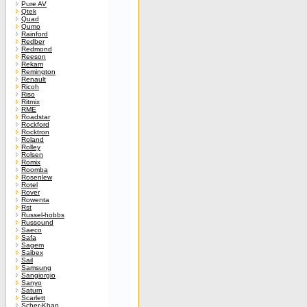
Pure AV
Qtek
Quad
Qumo
Rainford
Redber
Redmond
Reeson
Rekam
Remington
Renault
Ricoh
Riso
Ritmix
RME
Roadstar
Rockford
Rocktron
Roland
Rolley
Rolsen
Romix
Roomba
Rosenlew
Rotel
Rover
Rowenta
Rst
Russel-hobbs
Russound
Saeco
Safa
Sagem
Saibex
Sail
Samsung
Sangiorgio
Sanyo
Saturn
Scarlett
Scher-Khan