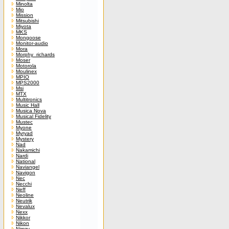
Minolta
Mio
Mission
Mitsubishi
Miyota
MKS
Mongoose
Monitor-audio
Mora
Morphy_richards
Moser
Motorola
Moulinex
MPIO
MPS2000
Msi
MTX
Multitronics
Music Hall
Musica Nova
Musical Fidelity
Mustec
Myone
Myryad
Mystery
Nad
Nakamichi
Nardi
National
Naviangel
Navigon
Nec
Necchi
Neff
Neoline
Neutrik
Nevalux
Nexx
Nikkor
Nikon
Nimzy