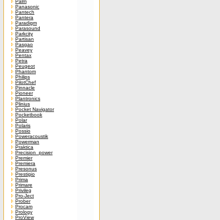
Palm
Panasonic
Pantech
Pantera
Paradigm
Parasound
Parkcity
Partisan
Pasgao
Peavey
Pentax
Petra
Peugeot
Phantom
Philips
PilotChef
Pinnacle
Pioneer
Plantronics
Plinius
Pocket Navigator
Pocketbook
Polar
Polaris
Possio
Poweracoustik
Powerman
Praktica
Precision_power
Premier
Premiera
Presonus
Prestigio
Prima
Primare
Privileg
Pro-Ject
Prober
Procam
Prology
ProView