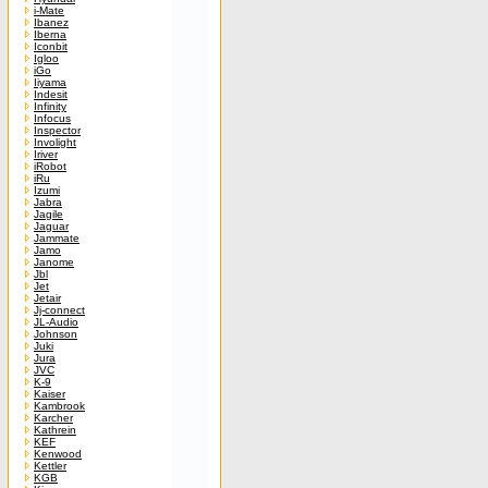
i-Mate
Ibanez
Iberna
Iconbit
Igloo
iGo
Iiyama
Indesit
Infinity
Infocus
Inspector
Involight
Iriver
iRobot
iRu
Izumi
Jabra
Jagile
Jaguar
Jammate
Jamo
Janome
Jbl
Jet
Jetair
Jj-connect
JL-Audio
Johnson
Juki
Jura
JVC
K-9
Kaiser
Kambrook
Karcher
Kathrein
KEF
Kenwood
Kettler
KGB