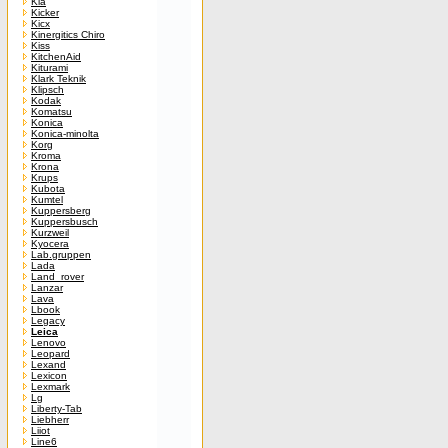
Kia
Kicker
Kicx
Kinergitics Chiro
Kiss
KitchenAid
Kiturami
Klark Teknik
Klipsch
Kodak
Komatsu
Konica
Konica-minolta
Korg
Kroma
Krona
Krups
Kubota
Kumtel
Kuppersberg
Kuppersbusch
Kurzweil
Kyocera
Lab.gruppen
Lada
Land_rover
Lanzar
Lava
Lbook
Legacy
Leica
Lenovo
Leopard
Lexand
Lexicon
Lexmark
Lg
Liberty-Tab
Liebherr
Liiot
Line6