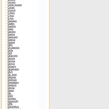
Cpcam
Crime Guard
Crown
Crunch
Cyfron
Cyrus
D-pro
Daewoo
Daikin
Daishin
Dako
Dantex
Darina
Datacam
Datecs
Dazed
DBX
De-dietrich
Defa
Dell
Delonghi
Denon
Denpa
Denyo
Desany
Destinator
DEX
De_luxe
Diframe
Digilyzer
Digitalway
Digitech
Digma
Distar
Dls
DOD
Domtec
Dragonfly
DRE
Dreambox