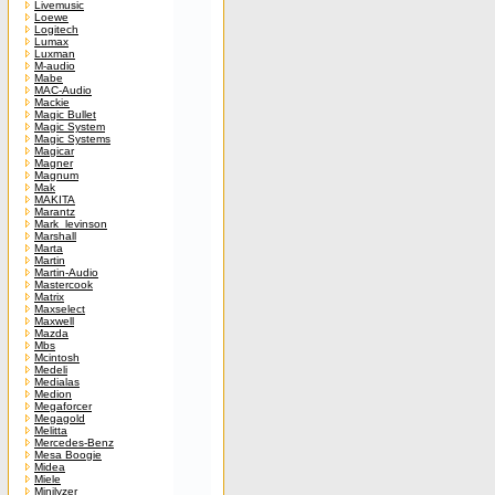
Livemusic
Loewe
Logitech
Lumax
Luxman
M-audio
Mabe
MAC-Audio
Mackie
Magic Bullet
Magic System
Magic Systems
Magicar
Magner
Magnum
Mak
MAKITA
Marantz
Mark_levinson
Marshall
Marta
Martin
Martin-Audio
Mastercook
Matrix
Maxselect
Maxwell
Mazda
Mbs
Mcintosh
Medeli
Medialas
Medion
Megaforcer
Megagold
Melitta
Mercedes-Benz
Mesa Boogie
Midea
Miele
Minilyzer