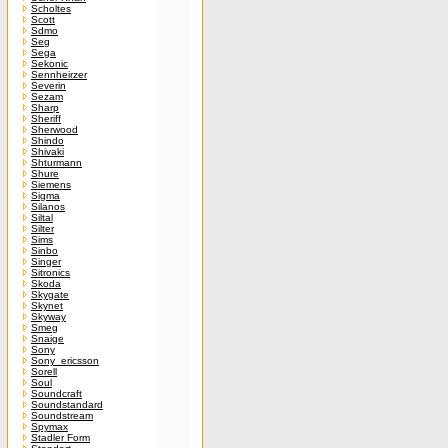
Scholtes
Scott
Sdmo
Seg
Sega
Sekonic
Sennheirzer
Severin
Sezam
Sharp
Sheriff
Sherwood
Shindo
Shivaki
Shturmann
Shure
Siemens
Sigma
Silanos
Siltal
Silter
Sims
Sinbo
Singer
Sitronics
Skoda
Skygate
Skynet
Skyway
Smeg
Snaige
Sony
Sony_ericsson
Sorell
Soul
Soundcraft
Soundstandard
Soundstream
Spymax
Stadler Form