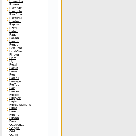
Eurosoba
Eurotec
Eventide
Everbrite
Everfocus
Excalibur
Exellent
Explay
Ezetil
Faber
Fagor
Falkon
Faraon
Fender
Ferguson
Final-Sound
Finevu
Fiore
Fly
Focal
Focus
Force
Ford
Fornelli
Forsage
ForYou
Fox
Franke
Fujifilm
Fujiiryoki
Fujitsu
Fujitsu-siemens
Fuma
Funai
Furuno
Fusion
Fuss
Gaggenau
Gaggia
GAL
Garmin