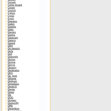
Cpcam
Crime Guard
Crown
Crunch
Cyfron
Cyrus
D-pro
Daewoo
Daikin
Daishin
Dako
Dantex
Darina
Datacam
Datecs
Dazed
DBX
De-dietrich
Defa
Dell
Delonghi
Denon
Denpa
Denyo
Desany
Destinator
DEX
De_luxe
Diframe
Digilyzer
Digitalway
Digitech
Digma
Distar
Dls
DOD
Domtec
Dragonfly
DRE
Dreambox