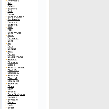
Avermedia
Avid
Azbox
Babyliss
Ballu
Bamix
Bang&Olufsen
Bauknecht
Baumatic
Bazooka
BBE
BBK
Beauty Club
Beem
Behringer
Beko
Bel
Benq
Bernina
Best
Beurer
Beyerdynamic
Bimatek
Binatone
Bissell
Black & Decker
Black Box
Blackberry
Blackvue
Blaucraft
Blaupunkt
Blomberg
Blues
BMW
Bobcat
Body Sculpture
Bomann
Bompani
Boneco
Bork
Bosch