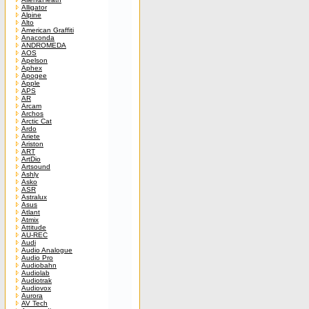
Alligator
Alpine
Alto
American Graffiti
Anaconda
ANDROMEDA
AOS
Apelson
Aphex
Apogee
Apple
APS
AR
Arcam
Archos
Arctic Cat
Ardo
Ariete
Ariston
ART
ArtDio
Artsound
Ashly
Asko
ASR
Astralux
Asus
Atlant
Atmix
Attitude
AU-REC
Audi
Audio Analogue
Audio Pro
Audiobahn
Audiolab
Audiotrak
Audiovox
Aurora
AV Tech