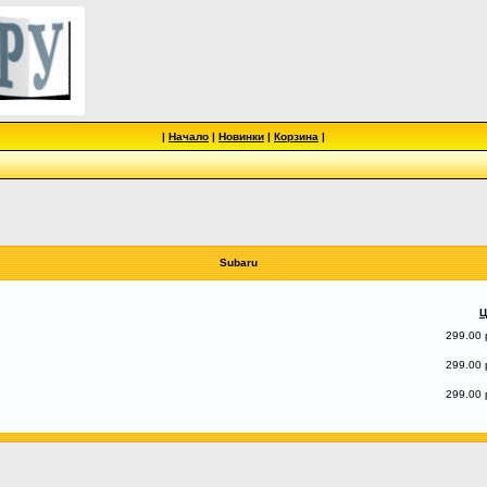
|
Начало
|
Новинки
|
Корзина
|
Subaru
Ц
299.00 
299.00 
299.00 