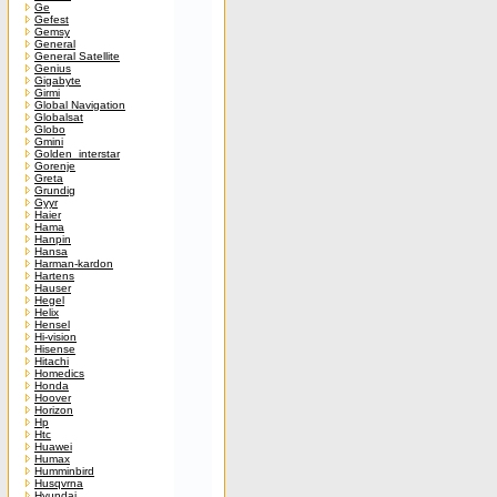
Ge
Gefest
Gemsy
General
General Satellite
Genius
Gigabyte
Girmi
Global Navigation
Globalsat
Globo
Gmini
Golden_interstar
Gorenje
Greta
Grundig
Gyyr
Haier
Hama
Hanpin
Hansa
Harman-kardon
Hartens
Hauser
Hegel
Helix
Hensel
Hi-vision
Hisense
Hitachi
Homedics
Honda
Hoover
Horizon
Hp
Htc
Huawei
Humax
Humminbird
Husqvrna
Hyundai