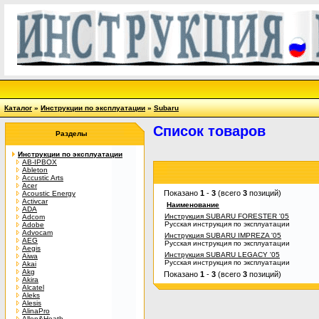
Каталог
»
Инструкции по эксплуатации
»
Subaru
Список товаров
Разделы
Инструкции по эксплуатации
AB-IPBOX
Ableton
Accustic Arts
Acer
Показано
1
-
3
(всего
3
позиций)
Acoustic Energy
Activcar
Наименование
ADA
Инструкция SUBARU FORESTER '05
Adcom
Русская инструкция по эксплуатации
Adobe
Advocam
Инструкция SUBARU IMPREZA '05
AEG
Русская инструкция по эксплуатации
Aegis
Инструкция SUBARU LEGACY '05
Aiwa
Русская инструкция по эксплуатации
Akai
Akg
Показано
1
-
3
(всего
3
позиций)
Akira
Alcatel
Aleks
Alesis
AlinaPro
Allen&Heath