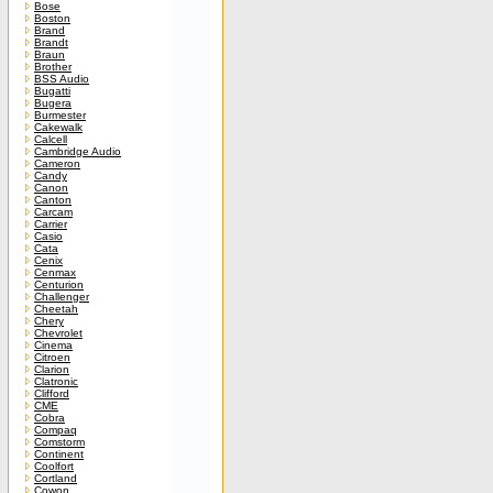
Bose
Boston
Brand
Brandt
Braun
Brother
BSS Audio
Bugatti
Bugera
Burmester
Cakewalk
Calcell
Cambridge Audio
Cameron
Candy
Canon
Canton
Carcam
Carrier
Casio
Cata
Cenix
Cenmax
Centurion
Challenger
Cheetah
Chery
Chevrolet
Cinema
Citroen
Clarion
Clatronic
Clifford
CME
Cobra
Compaq
Comstorm
Continent
Coolfort
Cortland
Cowon