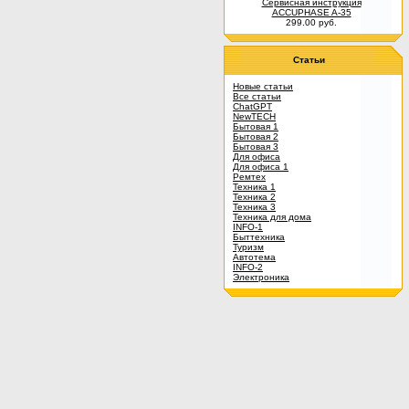
Сервисная инструкция
ACCUPHASE A-35
299.00 руб.
Статьи
Новые статьи
Все статьи
ChatGPT
NewTECH
Бытовая 1
Бытовая 2
Бытовая 3
Для офиса
Для офиса 1
Ремтех
Техника 1
Техника 2
Техника 3
Техника для дома
INFO-1
Быттехника
Туризм
Автотема
INFO-2
Электроника