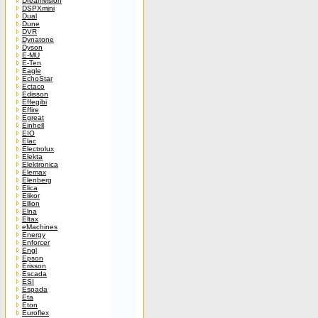
Dreamvision
DSPXmini
Dual
Dune
DVR
Dynatone
Dyson
E-MU
E-Ten
Eagle
EchoStar
Ectaco
Edisson
Effegibi
Effire
Egreat
Einhell
EIO
Elac
Electrolux
Elekta
Elektronica
Elemax
Elenberg
Elica
Elikor
Ellion
Elna
Eltax
eMachines
Energy
Enforcer
Engl
Epson
Erisson
Escada
ESI
Espada
Eta
Eton
Euroflex