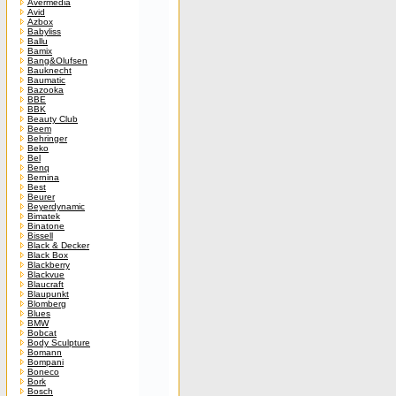
Avermedia
Avid
Azbox
Babyliss
Ballu
Bamix
Bang&Olufsen
Bauknecht
Baumatic
Bazooka
BBE
BBK
Beauty Club
Beem
Behringer
Beko
Bel
Benq
Bernina
Best
Beurer
Beyerdynamic
Bimatek
Binatone
Bissell
Black & Decker
Black Box
Blackberry
Blackvue
Blaucraft
Blaupunkt
Blomberg
Blues
BMW
Bobcat
Body Sculpture
Bomann
Bompani
Boneco
Bork
Bosch