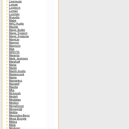
Livemusic
Loewe
Logitech
Lumax
Luxman
M-audio
Mabe
MAC-Audio
Mackie
Magic Bullet
Magic System
Magic Systems
Magicar
Magner
Magnum
Mak
MAKITA
Marantz
Mark_levinson
Marshall
Marta
Martin
Martin-Audio
Mastercook
Matrix
Maxselect
Maxwell
Mazda
Mbs
Mcintosh
Medeli
Medialas
Medion
Megaforcer
Megagold
Melitta
Mercedes-Benz
Mesa Boogie
Midea
Miele
Minilyzer