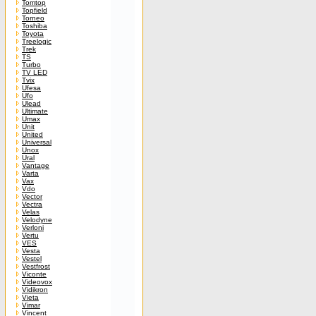
Tomtop
Topfield
Torneo
Toshiba
Toyota
Treelogic
Trek
TS
Turbo
TV LED
Tvix
Ufesa
Ufo
Ulead
Ultimate
Umax
Unit
United
Universal
Unox
Ural
Vantage
Varta
Vax
Vdo
Vector
Vectra
Velas
Velodyne
Verloni
Vertu
VES
Vesta
Vestel
Vestfrost
Viconte
Videovox
Vidikron
Vieta
Vimar
Vincent