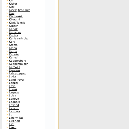
Kia
Kicker
Kicx
Kinergitics Chiro
Kiss
KitchenAid
Kiturami
Klark Teknik
Klipsch
Kodak
Komatsu
Konica
Konica-minolta
Korg
Kroma
Krona
Krups
Kubota
Kumtel
Kuppersberg
Kuppersbusch
Kurzweil
Kyocera
Lab.gruppen
Lada
Land_rover
Lanzar
Lava
Lbook
Legacy
Leica
Lenovo
Leopard
Lexand
Lexicon
Lexmark
Lg
Liberty-Tab
Liebherr
Liiot
Line6