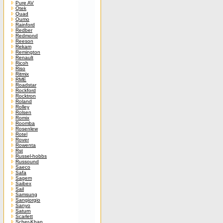
Pure AV
Qtek
Quad
Qumo
Rainford
Redber
Redmond
Reeson
Rekam
Remington
Renault
Ricoh
Riso
Ritmix
RME
Roadstar
Rockford
Rocktron
Roland
Rolley
Rolsen
Romix
Roomba
Rosenlew
Rotel
Rover
Rowenta
Rst
Russel-hobbs
Russound
Saeco
Safa
Sagem
Saibex
Sail
Samsung
Sangiorgio
Sanyo
Saturn
Scarlett
Scher-Khan