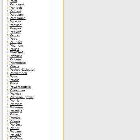
Palm
Panasonic
Pantech
Pantera
Paradigm
Parasound
Parkcity
Partisan
Pasgao
Peavey
Pentax
Petra
Peugeot
Phantom
Philips
PilotChef
Pinnacle
Pioneer
Plantronics
Plinius
Pocket Navigator
Pocketbook
Polar
Polaris
Possio
Poweracoustik
Powerman
Praktica
Precision_power
Premier
Premiera
Presonus
Prestigio
Prima
Primare
Privileg
Pro-Ject
Prober
Procam
Prology
ProView