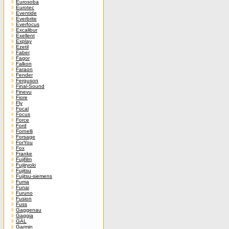
Eurosoba
Eurotec
Eventide
Everbrite
Everfocus
Excalibur
Exellent
Explay
Ezetil
Faber
Fagor
Falkon
Faraon
Fender
Ferguson
Final-Sound
Finevu
Fiore
Fly
Focal
Focus
Force
Ford
Fornelli
Forsage
ForYou
Fox
Franke
Fujifilm
Fujiiryoki
Fujitsu
Fujitsu-siemens
Fuma
Funai
Furuno
Fusion
Fuss
Gaggenau
Gaggia
GAL
Garmin