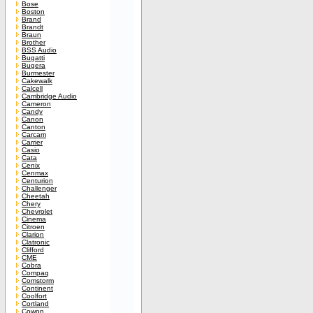
Bose
Boston
Brand
Brandt
Braun
Brother
BSS Audio
Bugatti
Bugera
Burmester
Cakewalk
Calcell
Cambridge Audio
Cameron
Candy
Canon
Canton
Carcam
Carrier
Casio
Cata
Cenix
Cenmax
Centurion
Challenger
Cheetah
Chery
Chevrolet
Cinema
Citroen
Clarion
Clatronic
Clifford
CME
Cobra
Compaq
Comstorm
Continent
Coolfort
Cortland
Cowon