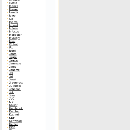
i-Mate
Ibanez
Iberna
Iconbit
Igloo
iGo
Iiyama
Indesit
Infinity
Infocus
Inspector
Involight
Iriver
iRobot
iRu
Izumi
Jabra
Jagile
Jaguar
Jammate
Jamo
Janome
Jbl
Jet
Jetair
Jj-connect
JL-Audio
Johnson
Juki
Jura
JVC
K-9
Kaiser
Kambrook
Karcher
Kathrein
KEF
Kenwood
Kettler
KGB