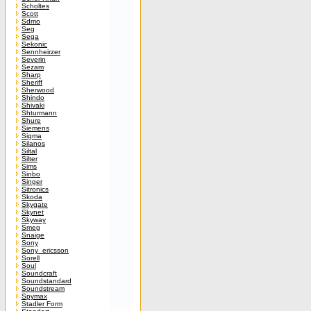
Scholtes
Scott
Sdmo
Seg
Sega
Sekonic
Sennheirzer
Severin
Sezam
Sharp
Sheriff
Sherwood
Shindo
Shivaki
Shturmann
Shure
Siemens
Sigma
Silanos
Siltal
Silter
Sims
Sinbo
Singer
Sitronics
Skoda
Skygate
Skynet
Skyway
Smeg
Snaige
Sony
Sony_ericsson
Sorell
Soul
Soundcraft
Soundstandard
Soundstream
Spymax
Stadler Form