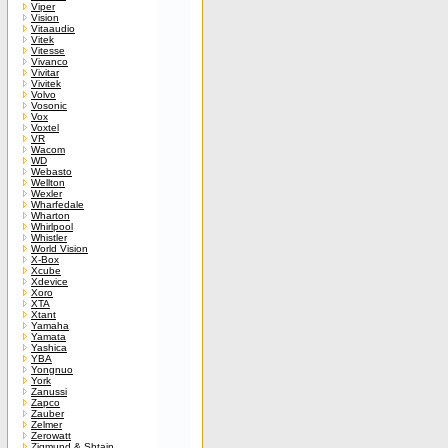
Viper
Vision
Vitaaudio
Vitek
Vitesse
Vivanco
Vivitar
Vivitek
Volvo
Vosonic
Vox
Voxtel
VR
Wacom
WD
Webasto
Wellton
Wexler
Wharfedale
Wharton
Whirlpool
Whistler
World Vision
X-Box
Xcube
Xdevice
Xoro
XTA
Xtant
Yamaha
Yamata
Yashica
YBA
Yongnuo
York
Zanussi
Zapco
Zauber
Zelmer
Zerowatt
Zigmund & Shtain