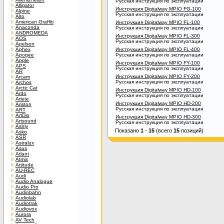
Русская инструкция по эксплуатации
Alligator
Инструкция Digitalway MPIO FG-100
Alpine
Русская инструкция по эксплуатации
Alto
American Graffiti
Инструкция Digitalway MPIO FL-100
Anaconda
Русская инструкция по эксплуатации
ANDROMEDA
Инструкция Digitalway MPIO FL-300
AOS
Русская инструкция по эксплуатации
Apelson
Aphex
Инструкция Digitalway MPIO FL-400
Apogee
Русская инструкция по эксплуатации
Apple
Инструкция Digitalway MPIO FY-100
APS
Русская инструкция по эксплуатации
AR
Инструкция Digitalway MPIO FY-200
Arcam
Русская инструкция по эксплуатации
Archos
Arctic Cat
Инструкция Digitalway MPIO HD-100
Ardo
Русская инструкция по эксплуатации
Ariete
Инструкция Digitalway MPIO HD-200
Ariston
Русская инструкция по эксплуатации
ART
ArtDio
Инструкция Digitalway MPIO HD-300
Artsound
Русская инструкция по эксплуатации
Ashly
Показано
1
-
15
(всего
15
позиций)
Asko
ASR
Astralux
Asus
Atlant
Atmix
Attitude
AU-REC
Audi
Audio Analogue
Audio Pro
Audiobahn
Audiolab
Audiotrak
Audiovox
Aurora
AV Tech