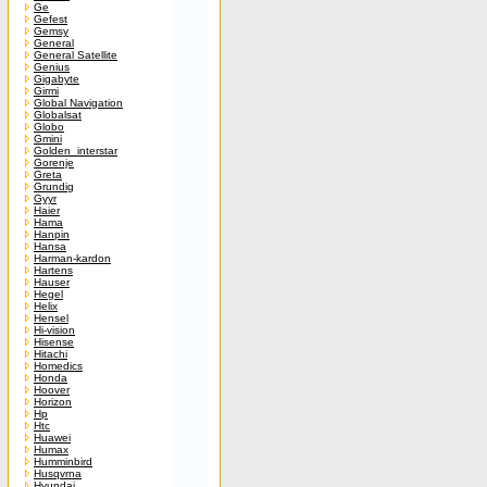
Ge
Gefest
Gemsy
General
General Satellite
Genius
Gigabyte
Girmi
Global Navigation
Globalsat
Globo
Gmini
Golden_interstar
Gorenje
Greta
Grundig
Gyyr
Haier
Hama
Hanpin
Hansa
Harman-kardon
Hartens
Hauser
Hegel
Helix
Hensel
Hi-vision
Hisense
Hitachi
Homedics
Honda
Hoover
Horizon
Hp
Htc
Huawei
Humax
Humminbird
Husqvrna
Hyundai