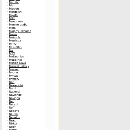
Minolta
Mio
Mission
Mitsubishi
Miyota
MKS
Mongoose
Monitor-audio
Mora
Morphy_richards
Moser
Motorola
Moulinex
MPIO
MPS2000
Msi
MTX
Multitronics
Music Hall
Musica Nova
Musical Fidelity
Mustec
Myone
Myryad
Mystery
Nad
Nakamichi
Nardi
National
Naviangel
Navigon
Nec
Necchi
Neff
Neoline
Neutrik
Nevalux
Nexx
Nikkor
Nikon
Nimzy