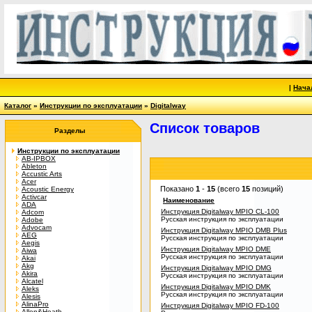
|
Нача
Каталог
»
Инструкции по эксплуатации
»
Digitalway
Список товаров
Разделы
Инструкции по эксплуатации
AB-IPBOX
Ableton
Accustic Arts
Acer
Показано
1
-
15
(всего
15
позиций)
Acoustic Energy
Activcar
Наименование
ADA
Инструкция Digitalway MPIO CL-100
Adcom
Русская инструкция по эксплуатации
Adobe
Advocam
Инструкция Digitalway MPIO DMB Plus
AEG
Русская инструкция по эксплуатации
Aegis
Инструкция Digitalway MPIO DME
Aiwa
Русская инструкция по эксплуатации
Akai
Akg
Инструкция Digitalway MPIO DMG
Akira
Русская инструкция по эксплуатации
Alcatel
Инструкция Digitalway MPIO DMK
Aleks
Русская инструкция по эксплуатации
Alesis
AlinaPro
Инструкция Digitalway MPIO FD-100
Allen&Heath