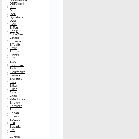
Dreamvision
DSPXmini
Dual
Dune
DVR
Dynatone
Dyson
E-MU
E-Ten
Eagle
EchoStar
Ectaco
Edisson
Effegibi
Effire
Egreat
Einhell
EIO
Elac
Electrolux
Elekta
Elektronica
Elemax
Elenberg
Elica
Elikor
Ellion
Elna
Eltax
eMachines
Energy
Enforcer
Engl
Epson
Erisson
Escada
ESI
Espada
Eta
Eton
Euroflex