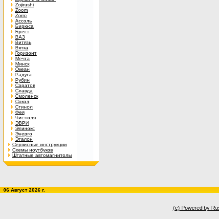
Zojirushi
Zoom
Zorro
Ассоль
Бирюса
Брест
ВАЗ
Витязь
Вятка
Горизонт
Мечта
Минск
Океан
Радуга
Рубин
Саратов
Славда
Смоленск
Сокол
Стинол
Фея
Чистюля
ЭВРИ
Элинокс
Энерго
Эталон
Сервисные инструкции
Схемы ноутбуков
Штатные автомагнитолы
06 Август 2026 г.
(c) Powered by Ru