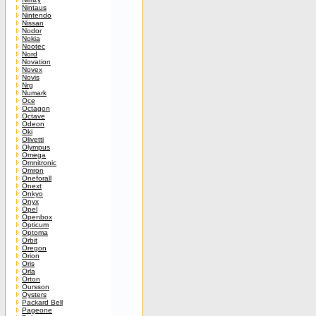
Nintaus
Nintendo
Nissan
Nodor
Nokia
Nootec
Nord
Novation
Novex
Novis
Nrg
Numark
Oce
Octagon
Octave
Odeon
Oki
Olivetti
Olympus
Omega
Omnitronic
Omron
Oneforall
Onext
Onkyo
Onyx
Opel
Openbox
Opticum
Optoma
Orbit
Oregon
Orion
Oris
Orla
Orton
Oursson
Oysters
Packard Bell
Pageone