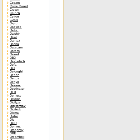
Cpcam
Crime Guard
Crown
Crunch
Cyfron
Cyrus
D-pro
Daewoo
Daikin
Daishin
Dako
Dantex
Darina
Datacam
Datecs
Dazed
DBX
De-dietrich
Defa
Dell
Delonghi
Denon
Denpa
Denyo
Desany
Destinator
DEX
De_luxe
Diframe
Digilyzer
Digitalway
Digitech
Digma
Distar
Dls
DOD
Domtec
Dragonfly
DRE
Dreambox