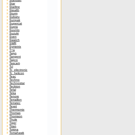
Standart
Star
Starline
Stealth
Sturm
Subaru
Sunpak
Supercat
Supra
Suunto
Suzuki
Sven
Swatch
SWR
Symetrix
T+a
Taiyo
Tangent
Tapco
Tascam
Tcl
Tc_electronic
Tc_helicon
Teac
Techno
Technostar
Teckton
Tefal
Teka
Tenore
Terraillon
Terratec
Texet
Thermomix
Thomas
Thomson
Thule
Tiger
Titan
Tokina
Tomahawk