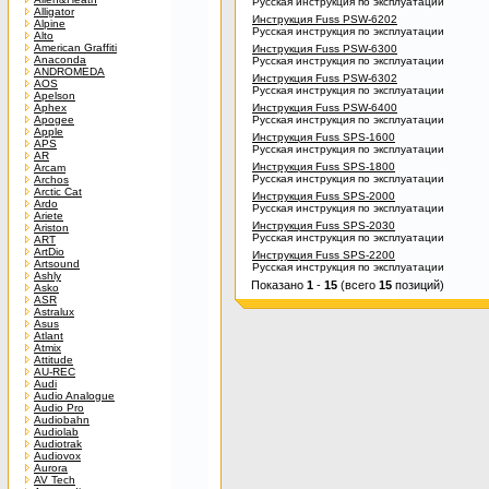
Русская инструкция по эксплуатации
Alligator
Инструкция Fuss PSW-6202
Alpine
Русская инструкция по эксплуатации
Alto
American Graffiti
Инструкция Fuss PSW-6300
Anaconda
Русская инструкция по эксплуатации
ANDROMEDA
Инструкция Fuss PSW-6302
AOS
Русская инструкция по эксплуатации
Apelson
Aphex
Инструкция Fuss PSW-6400
Apogee
Русская инструкция по эксплуатации
Apple
Инструкция Fuss SPS-1600
APS
Русская инструкция по эксплуатации
AR
Инструкция Fuss SPS-1800
Arcam
Русская инструкция по эксплуатации
Archos
Arctic Cat
Инструкция Fuss SPS-2000
Ardo
Русская инструкция по эксплуатации
Ariete
Инструкция Fuss SPS-2030
Ariston
Русская инструкция по эксплуатации
ART
ArtDio
Инструкция Fuss SPS-2200
Artsound
Русская инструкция по эксплуатации
Ashly
Показано
1
-
15
(всего
15
позиций)
Asko
ASR
Astralux
Asus
Atlant
Atmix
Attitude
AU-REC
Audi
Audio Analogue
Audio Pro
Audiobahn
Audiolab
Audiotrak
Audiovox
Aurora
AV Tech