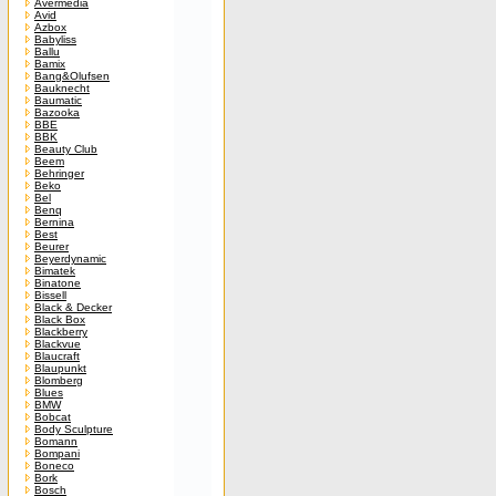
Avermedia
Avid
Azbox
Babyliss
Ballu
Bamix
Bang&Olufsen
Bauknecht
Baumatic
Bazooka
BBE
BBK
Beauty Club
Beem
Behringer
Beko
Bel
Benq
Bernina
Best
Beurer
Beyerdynamic
Bimatek
Binatone
Bissell
Black & Decker
Black Box
Blackberry
Blackvue
Blaucraft
Blaupunkt
Blomberg
Blues
BMW
Bobcat
Body Sculpture
Bomann
Bompani
Boneco
Bork
Bosch