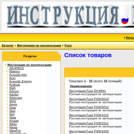
|
Нача
Каталог
»
Инструкции по эксплуатации
»
Fuss
Список товаров
Разделы
Инструкции по эксплуатации
AB-IPBOX
Ableton
Accustic Arts
Acer
Показано
1
-
15
(всего
15
позиций)
Acoustic Energy
Activcar
Наименование
ADA
Инструкция Fuss DV-9961
Adcom
Русская инструкция по эксплуатации
Adobe
Advocam
Инструкция Fuss PSW-6010
AEG
Русская инструкция по эксплуатации
Aegis
Инструкция Fuss PSW-6012
Aiwa
Русская инструкция по эксплуатации
Akai
Akg
Инструкция Fuss PSW-6110
Akira
Русская инструкция по эксплуатации
Alcatel
Инструкция Fuss PSW-6112
Aleks
Русская инструкция по эксплуатации
Alesis
AlinaPro
Инструкция Fuss PSW-6200
Allen&Heath