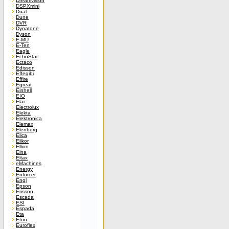
Dreamvision
DSPXmini
Dual
Dune
DVR
Dynatone
Dyson
E-MU
E-Ten
Eagle
EchoStar
Ectaco
Edisson
Effegibi
Effire
Egreat
Einhell
EIO
Elac
Electrolux
Elekta
Elektronica
Elemax
Elenberg
Elica
Elikor
Ellion
Elna
Eltax
eMachines
Energy
Enforcer
Engl
Epson
Erisson
Escada
ESI
Espada
Eta
Eton
Euroflex