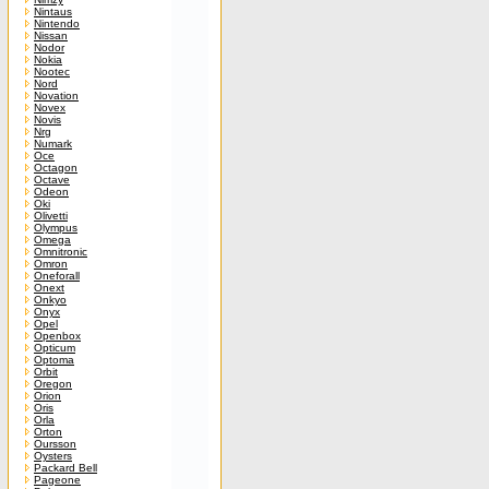
Nintaus
Nintendo
Nissan
Nodor
Nokia
Nootec
Nord
Novation
Novex
Novis
Nrg
Numark
Oce
Octagon
Octave
Odeon
Oki
Olivetti
Olympus
Omega
Omnitronic
Omron
Oneforall
Onext
Onkyo
Onyx
Opel
Openbox
Opticum
Optoma
Orbit
Oregon
Orion
Oris
Orla
Orton
Oursson
Oysters
Packard Bell
Pageone