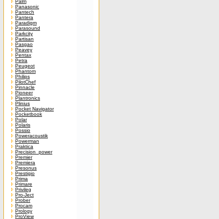
Palm
Panasonic
Pantech
Pantera
Paradigm
Parasound
Parkcity
Partisan
Pasgao
Peavey
Pentax
Petra
Peugeot
Phantom
Philips
PilotChef
Pinnacle
Pioneer
Plantronics
Plinius
Pocket Navigator
Pocketbook
Polar
Polaris
Possio
Poweracoustik
Powerman
Praktica
Precision_power
Premier
Premiera
Presonus
Prestigio
Prima
Primare
Privileg
Pro-Ject
Prober
Procam
Prology
ProView