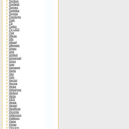
Tomtop
Topfield
Torneo
Toshiba
Toyota
Treelogic
Trek
TS
Turbo
TV LED
Tvix
Ufesa
Ufo
Ulead
Ultimate
Umax
Unit
United
Universal
Unox
Ural
Vantage
Varta
Vax
Vdo
Vector
Vectra
Velas
Velodyne
Verloni
Vertu
VES
Vesta
Vestel
Vestfrost
Viconte
Videovox
Vidikron
Vieta
Vimar
Vincent