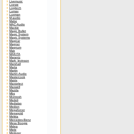
Livemusic
Loewe
Logitech
Lumax
Luxman
M-audio
Mabe
MAC-Audio
Mackie
Magic Bullet
Magic System
Magic Systems
Magicar
Magner
Magnum
Mak
MAKITA
Marantz
Mark_levinson
Marshall
Marta
Martin
Martin-Audio
Mastercook
Matrix
Maxselect
Maxwell
Mazda
Mbs
Mcintosh
Medeli
Medialas
Medion
Megaforcer
Megagold
Melitta
Mercedes-Benz
Mesa Boogie
Midea
Miele
Minilyzer