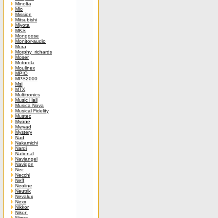
Minolta
Mio
Mission
Mitsubishi
Miyota
MKS
Mongoose
Monitor-audio
Mora
Morphy_richards
Moser
Motorola
Moulinex
MPIO
MPS2000
Msi
MTX
Multitronics
Music Hall
Musica Nova
Musical Fidelity
Mustec
Myone
Myryad
Mystery
Nad
Nakamichi
Nardi
National
Naviangel
Navigon
Nec
Necchi
Neff
Neoline
Neutrik
Nevalux
Nexx
Nikkor
Nikon
Nimzy