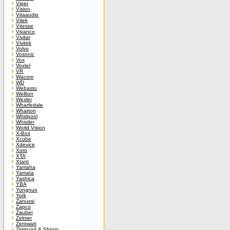
Viper
Vision
Vitaaudio
Vitek
Vitesse
Vivanco
Vivitar
Vivitek
Volvo
Vosonic
Vox
Voxtel
VR
Wacom
WD
Webasto
Wellton
Wexler
Wharfedale
Wharton
Whirlpool
Whistler
World Vision
X-Box
Xcube
Xdevice
Xoro
XTA
Xtant
Yamaha
Yamata
Yashica
YBA
Yongnuo
York
Zanussi
Zapco
Zauber
Zelmer
Zerowatt
Zigmund & Shtain