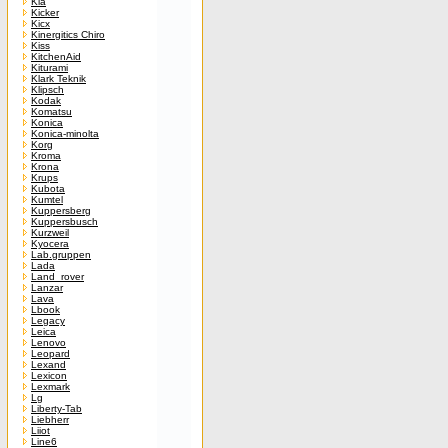
Kia
Kicker
Kicx
Kinergitics Chiro
Kiss
KitchenAid
Kiturami
Klark Teknik
Klipsch
Kodak
Komatsu
Konica
Konica-minolta
Korg
Kroma
Krona
Krups
Kubota
Kumtel
Kuppersberg
Kuppersbusch
Kurzweil
Kyocera
Lab.gruppen
Lada
Land_rover
Lanzar
Lava
Lbook
Legacy
Leica
Lenovo
Leopard
Lexand
Lexicon
Lexmark
Lg
Liberty-Tab
Liebherr
Liiot
Line6