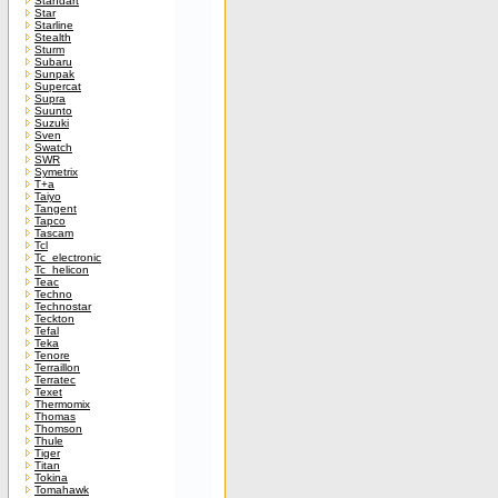
Standart
Star
Starline
Stealth
Sturm
Subaru
Sunpak
Supercat
Supra
Suunto
Suzuki
Sven
Swatch
SWR
Symetrix
T+a
Taiyo
Tangent
Tapco
Tascam
Tcl
Tc_electronic
Tc_helicon
Teac
Techno
Technostar
Teckton
Tefal
Teka
Tenore
Terraillon
Terratec
Texet
Thermomix
Thomas
Thomson
Thule
Tiger
Titan
Tokina
Tomahawk