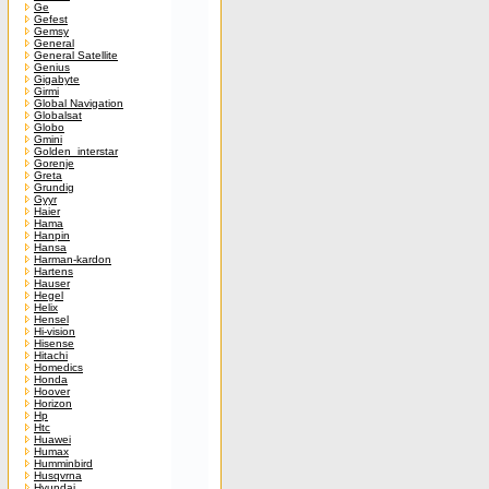
Ge
Gefest
Gemsy
General
General Satellite
Genius
Gigabyte
Girmi
Global Navigation
Globalsat
Globo
Gmini
Golden_interstar
Gorenje
Greta
Grundig
Gyyr
Haier
Hama
Hanpin
Hansa
Harman-kardon
Hartens
Hauser
Hegel
Helix
Hensel
Hi-vision
Hisense
Hitachi
Homedics
Honda
Hoover
Horizon
Hp
Htc
Huawei
Humax
Humminbird
Husqvrna
Hyundai