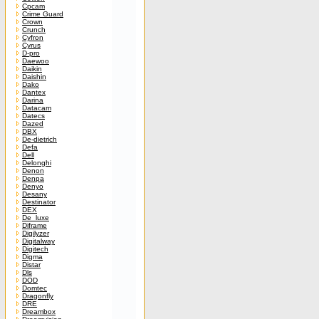
Cpcam
Crime Guard
Crown
Crunch
Cyfron
Cyrus
D-pro
Daewoo
Daikin
Daishin
Dako
Dantex
Darina
Datacam
Datecs
Dazed
DBX
De-dietrich
Defa
Dell
Delonghi
Denon
Denpa
Denyo
Desany
Destinator
DEX
De_luxe
Diframe
Digilyzer
Digitalway
Digitech
Digma
Distar
Dls
DOD
Domtec
Dragonfly
DRE
Dreambox