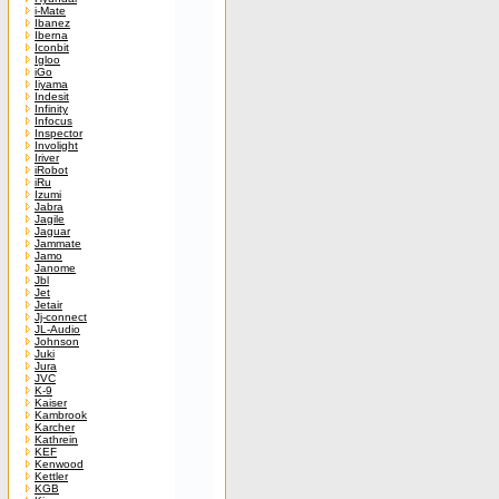
i-Mate
Ibanez
Iberna
Iconbit
Igloo
iGo
Iiyama
Indesit
Infinity
Infocus
Inspector
Involight
Iriver
iRobot
iRu
Izumi
Jabra
Jagile
Jaguar
Jammate
Jamo
Janome
Jbl
Jet
Jetair
Jj-connect
JL-Audio
Johnson
Juki
Jura
JVC
K-9
Kaiser
Kambrook
Karcher
Kathrein
KEF
Kenwood
Kettler
KGB