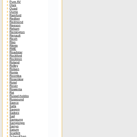
Pure AV
Qtek
Quad
Qumo
Rainford
Redber
Redmond
Reeson
Rekam
Remington
Renault
Ricoh
Riso
Ritmix
RME
Roadstar
Rockford
Rocktron
Roland
Rolley
Rolsen
Romix
Roomba
Rosenlew
Rotel
Rover
Rowenta
Rst
Russel-hobbs
Russound
Saeco
Safa
Sagem
Saibex
Sail
Samsung
Sangiorgio
Sanyo
Saturn
Scarlett
Scher-Khan