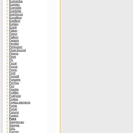
Eurosoba
Eurotec
Eventide
Everbrite
Everfocus
Excalibur
Exellent
Explay
Ezetil
Faber
Fagor
Falkon
Faraon
Fender
Ferguson
Final-Sound
Finevu
Fiore
Fly
Focal
Focus
Force
Ford
Fornelli
Forsage
ForYou
Fox
Franke
Fujifilm
Fujiiryoki
Fujitsu
Fujitsu-siemens
Fuma
Funai
Furuno
Fusion
Fuss
Gaggenau
Gaggia
GAL
Garmin