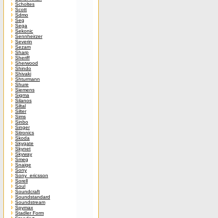
Scholtes
Scott
Sdmo
Seg
Sega
Sekonic
Sennheirzer
Severin
Sezam
Sharp
Sheriff
Sherwood
Shindo
Shivaki
Shturmann
Shure
Siemens
Sigma
Silanos
Siltal
Silter
Sims
Sinbo
Singer
Sitronics
Skoda
Skygate
Skynet
Skyway
Smeg
Snaige
Sony
Sony_ericsson
Sorell
Soul
Soundcraft
Soundstandard
Soundstream
Spymax
Stadler Form