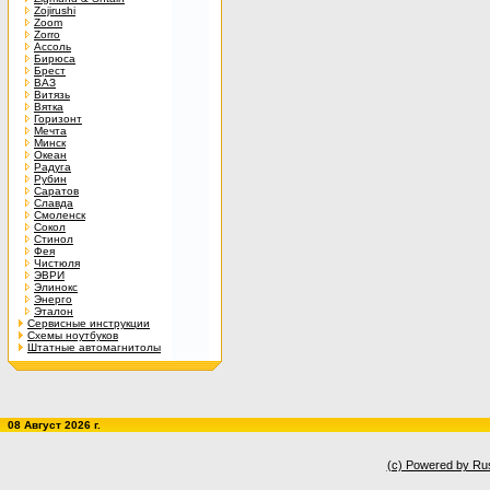
Zojirushi
Zoom
Zorro
Ассоль
Бирюса
Брест
ВАЗ
Витязь
Вятка
Горизонт
Мечта
Минск
Океан
Радуга
Рубин
Саратов
Славда
Смоленск
Сокол
Стинол
Фея
Чистюля
ЭВРИ
Элинокс
Энерго
Эталон
Сервисные инструкции
Схемы ноутбуков
Штатные автомагнитолы
08 Август 2026 г.
(c) Powered by Ru