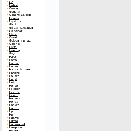
Ge
Gefest
Gemsy
General
General Satellite
Genius
Gigabyte
Girmi
Global Navigation
Globalsat
Globo
Gmini
Golden_interstar
Gorenje
Greta
Grundig
Gyyr
Haier
Hama
Hanpin
Hansa
Harman-kardon
Hartens
Hauser
Hegel
Helix
Hensel
Hi-vision
Hisense
Hitachi
Homedics
Honda
Hoover
Horizon
Hp
Htc
Huawei
Humax
Humminbird
Husqvrna
Hyundai