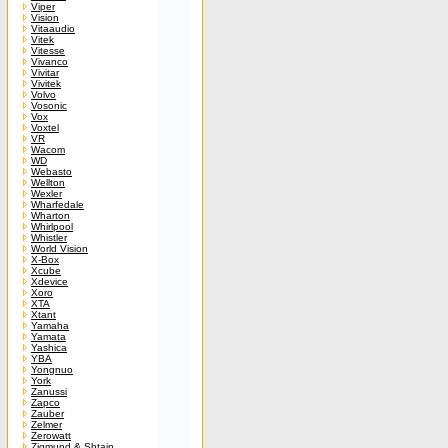
Viper
Vision
Vitaaudio
Vitek
Vitesse
Vivanco
Vivitar
Vivitek
Volvo
Vosonic
Vox
Voxtel
VR
Wacom
WD
Webasto
Wellton
Wexler
Wharfedale
Wharton
Whirlpool
Whistler
World Vision
X-Box
Xcube
Xdevice
Xoro
XTA
Xtant
Yamaha
Yamata
Yashica
YBA
Yongnuo
York
Zanussi
Zapco
Zauber
Zelmer
Zerowatt
Zigmund & Shtain