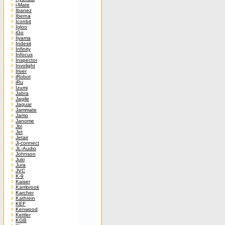
i-Mate
Ibanez
Iberna
Iconbit
Igloo
iGo
Iiyama
Indesit
Infinity
Infocus
Inspector
Involight
Iriver
iRobot
iRu
Izumi
Jabra
Jagile
Jaguar
Jammate
Jamo
Janome
Jbl
Jet
Jetair
Jj-connect
JL-Audio
Johnson
Juki
Jura
JVC
K-9
Kaiser
Kambrook
Karcher
Kathrein
KEF
Kenwood
Kettler
KGB