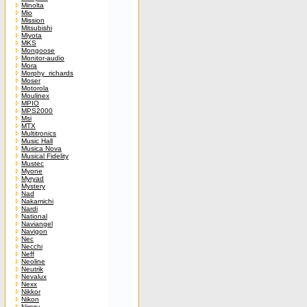
Minolta
Mio
Mission
Mitsubishi
Miyota
MKS
Mongoose
Monitor-audio
Mora
Morphy_richards
Moser
Motorola
Moulinex
MPIO
MPS2000
Msi
MTX
Multitronics
Music Hall
Musica Nova
Musical Fidelity
Mustec
Myone
Myryad
Mystery
Nad
Nakamichi
Nardi
National
Naviangel
Navigon
Nec
Necchi
Neff
Neoline
Neutrik
Nevalux
Nexx
Nikkor
Nikon
Nimzy