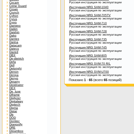
Русская инструкция по эксплуатации
Cpcam
Crime Guard
Инструкция NRG SAM-1040
Crown
Русская инструкция по эксплуатации
Crunch
Инструкция NRG SAM-705TV
Cyfron
Русская инструкция по эксплуатации
Cyrus
D-pro
Инструкция NRG SAM-710
Daewoo
Русская инструкция по эксплуатации
Daikin
Инструкция NRG SAM-728
Daishin
Русская инструкция по эксплуатации
Dako
Dantex
Инструкция NRG SAM-735
Darina
Русская инструкция по эксплуатации
Datacam
Инструкция NRG SAM-745
Datecs
Русская инструкция по эксплуатации
Dazed
DBX
Инструкция NRG SAM-805
De-dietrich
Русская инструкция по эксплуатации
Defa
Инструкция NRG SVM-70 R/L
Dell
Русская инструкция по эксплуатации
Delonghi
Denon
Инструкция NRG SVM-U700
Denpa
Русская инструкция по эксплуатации
Denyo
Показано
1
-
65
(всего
65
позиций)
Desany
Destinator
DEX
De_luxe
Diframe
Digilyzer
Digitalway
Digitech
Digma
Distar
Dls
DOD
Domtec
Dragonfly
DRE
Dreambox