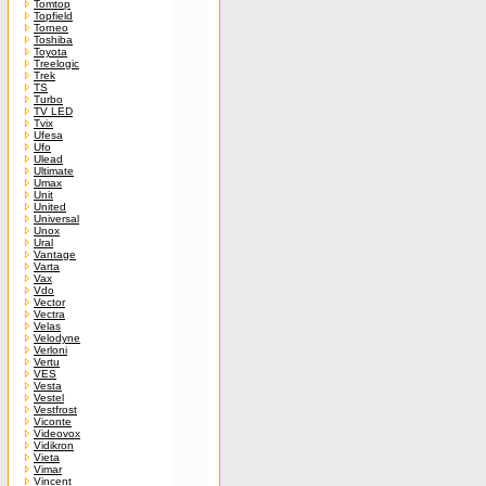
Tomtop
Topfield
Torneo
Toshiba
Toyota
Treelogic
Trek
TS
Turbo
TV LED
Tvix
Ufesa
Ufo
Ulead
Ultimate
Umax
Unit
United
Universal
Unox
Ural
Vantage
Varta
Vax
Vdo
Vector
Vectra
Velas
Velodyne
Verloni
Vertu
VES
Vesta
Vestel
Vestfrost
Viconte
Videovox
Vidikron
Vieta
Vimar
Vincent