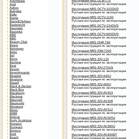
Инструкция NRG DCM-770
Avermedia
Русская инструкция по эксплуатации
Avid
Azbox
Инструкция NRG DCTV-102DVD
Babyliss
Русская инструкция по эксплуатации
Ballu
Инструкция NRG DCTV-1100
Bamix
Русская инструкция по эксплуатации
Bang&Olufsen
Bauknecht
Инструкция NRG DCTV-154DVD
Baumatic
Русская инструкция по эксплуатации
Bazooka
Инструкция NRG DCTV-900DVD
BBE
Русская инструкция по эксплуатации
BBK
Beauty Club
Инструкция NRG DHR-780
Beem
Русская инструкция по эксплуатации
Behringer
Инструкция NRG IDM-7200
Beko
Русская инструкция по эксплуатации
Bel
Benq
Инструкция NRG IDV-120
Bernina
Русская инструкция по эксплуатации
Best
Инструкция NRG IDV-270US
Beurer
Русская инструкция по эксплуатации
Beyerdynamic
Bimatek
Инструкция NRG IDV-440U
Binatone
Русская инструкция по эксплуатации
Bissell
Инструкция NRG IDV-460U
Black & Decker
Русская инструкция по эксплуатации
Black Box
Инструкция NRG IDV-AV303
Blackberry
Русская инструкция по эксплуатации
Blackvue
Blaucraft
Инструкция NRG IDV-AV308
Blaupunkt
Русская инструкция по эксплуатации
Blomberg
Инструкция NRG IDV-AV312
Blues
Русская инструкция по эксплуатации
BMW
Bobcat
Инструкция NRG IDV-AV365U
Body Sculpture
Русская инструкция по эксплуатации
Bomann
Инструкция NRG IDV-AV380U
Bompani
Русская инструкция по эксплуатации
Boneco
Bork
Инструкция NRG IDV-AV400BT
Bosch
Русская инструкция по эксплуатации