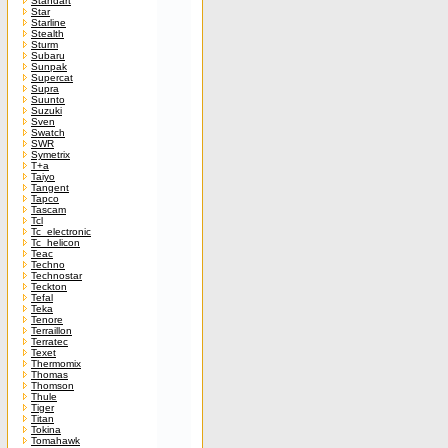
Standart
Star
Starline
Stealth
Sturm
Subaru
Sunpak
Supercat
Supra
Suunto
Suzuki
Sven
Swatch
SWR
Symetrix
T+a
Taiyo
Tangent
Tapco
Tascam
Tcl
Tc_electronic
Tc_helicon
Teac
Techno
Technostar
Teckton
Tefal
Teka
Tenore
Terraillon
Terratec
Texet
Thermomix
Thomas
Thomson
Thule
Tiger
Titan
Tokina
Tomahawk