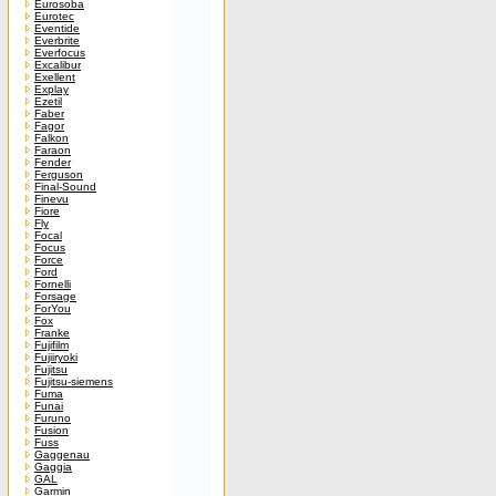
Eurosoba
Eurotec
Eventide
Everbrite
Everfocus
Excalibur
Exellent
Explay
Ezetil
Faber
Fagor
Falkon
Faraon
Fender
Ferguson
Final-Sound
Finevu
Fiore
Fly
Focal
Focus
Force
Ford
Fornelli
Forsage
ForYou
Fox
Franke
Fujifilm
Fujiiryoki
Fujitsu
Fujitsu-siemens
Fuma
Funai
Furuno
Fusion
Fuss
Gaggenau
Gaggia
GAL
Garmin