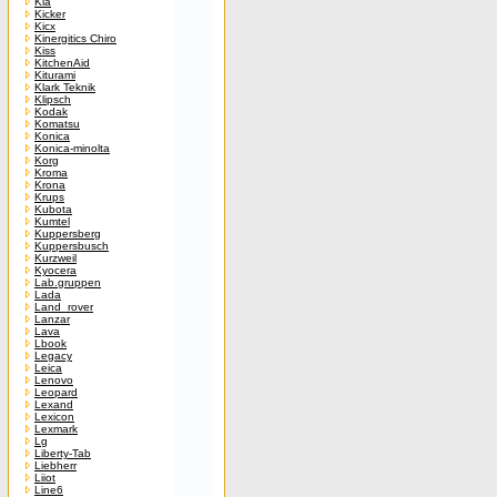
Kia
Kicker
Kicx
Kinergitics Chiro
Kiss
KitchenAid
Kiturami
Klark Teknik
Klipsch
Kodak
Komatsu
Konica
Konica-minolta
Korg
Kroma
Krona
Krups
Kubota
Kumtel
Kuppersberg
Kuppersbusch
Kurzweil
Kyocera
Lab.gruppen
Lada
Land_rover
Lanzar
Lava
Lbook
Legacy
Leica
Lenovo
Leopard
Lexand
Lexicon
Lexmark
Lg
Liberty-Tab
Liebherr
Liiot
Line6