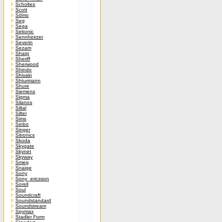
Scholtes
Scott
Sdmo
Seg
Sega
Sekonic
Sennheirzer
Severin
Sezam
Sharp
Sheriff
Sherwood
Shindo
Shivaki
Shturmann
Shure
Siemens
Sigma
Silanos
Siltal
Silter
Sims
Sinbo
Singer
Sitronics
Skoda
Skygate
Skynet
Skyway
Smeg
Snaige
Sony
Sony_ericsson
Sorell
Soul
Soundcraft
Soundstandard
Soundstream
Spymax
Stadler Form