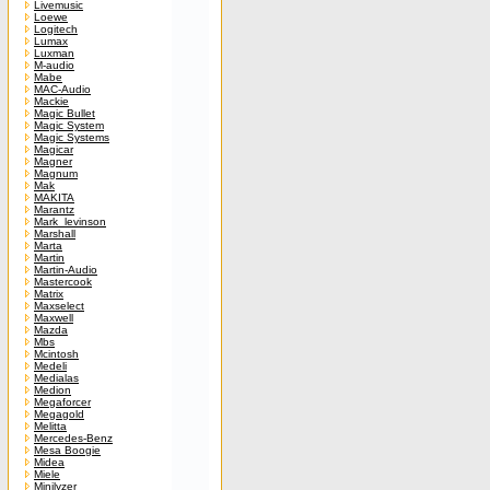
Livemusic
Loewe
Logitech
Lumax
Luxman
M-audio
Mabe
MAC-Audio
Mackie
Magic Bullet
Magic System
Magic Systems
Magicar
Magner
Magnum
Mak
MAKITA
Marantz
Mark_levinson
Marshall
Marta
Martin
Martin-Audio
Mastercook
Matrix
Maxselect
Maxwell
Mazda
Mbs
Mcintosh
Medeli
Medialas
Medion
Megaforcer
Megagold
Melitta
Mercedes-Benz
Mesa Boogie
Midea
Miele
Minilyzer