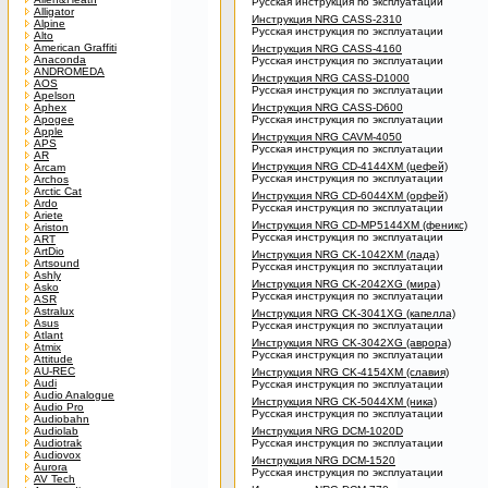
Русская инструкция по эксплуатации
Alligator
Инструкция NRG CASS-2310
Alpine
Русская инструкция по эксплуатации
Alto
American Graffiti
Инструкция NRG CASS-4160
Anaconda
Русская инструкция по эксплуатации
ANDROMEDA
Инструкция NRG CASS-D1000
AOS
Русская инструкция по эксплуатации
Apelson
Aphex
Инструкция NRG CASS-D600
Apogee
Русская инструкция по эксплуатации
Apple
Инструкция NRG CAVM-4050
APS
Русская инструкция по эксплуатации
AR
Инструкция NRG CD-4144XM (цефей)
Arcam
Русская инструкция по эксплуатации
Archos
Arctic Cat
Инструкция NRG CD-6044XM (орфей)
Ardo
Русская инструкция по эксплуатации
Ariete
Инструкция NRG CD-MP5144XM (феникс)
Ariston
Русская инструкция по эксплуатации
ART
ArtDio
Инструкция NRG CK-1042XM (лада)
Artsound
Русская инструкция по эксплуатации
Ashly
Инструкция NRG CK-2042XG (мира)
Asko
Русская инструкция по эксплуатации
ASR
Astralux
Инструкция NRG CK-3041XG (капелла)
Asus
Русская инструкция по эксплуатации
Atlant
Инструкция NRG CK-3042XG (аврора)
Atmix
Русская инструкция по эксплуатации
Attitude
AU-REC
Инструкция NRG CK-4154XM (славия)
Audi
Русская инструкция по эксплуатации
Audio Analogue
Инструкция NRG CK-5044XM (ника)
Audio Pro
Русская инструкция по эксплуатации
Audiobahn
Audiolab
Инструкция NRG DCM-1020D
Audiotrak
Русская инструкция по эксплуатации
Audiovox
Инструкция NRG DCM-1520
Aurora
Русская инструкция по эксплуатации
AV Tech