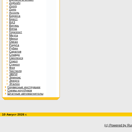
Zojirushi
Zoom
Zorro
Ассоль
Бирюса
Брест
ВАЗ
Витязь
Вятка
Горизонт
Мечта
Минск
Океан
Радуга
Рубин
Саратов
Славда
Смоленск
Сокол
Стинол
Фея
Чистюля
ЭВРИ
Элинокс
Энерго
Эталон
Сервисные инструкции
Схемы ноутбуков
Штатные автомагнитолы
10 Август 2026 г.
(c) Powered by Ru