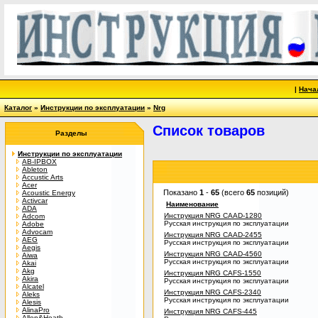
|
Нача
Каталог
»
Инструкции по эксплуатации
»
Nrg
Список товаров
Разделы
Инструкции по эксплуатации
AB-IPBOX
Ableton
Accustic Arts
Acer
Показано
1
-
65
(всего
65
позиций)
Acoustic Energy
Activcar
Наименование
ADA
Инструкция NRG CAAD-1280
Adcom
Русская инструкция по эксплуатации
Adobe
Advocam
Инструкция NRG CAAD-2455
AEG
Русская инструкция по эксплуатации
Aegis
Инструкция NRG CAAD-4560
Aiwa
Русская инструкция по эксплуатации
Akai
Akg
Инструкция NRG CAFS-1550
Akira
Русская инструкция по эксплуатации
Alcatel
Инструкция NRG CAFS-2340
Aleks
Русская инструкция по эксплуатации
Alesis
AlinaPro
Инструкция NRG CAFS-445
Allen&Heath