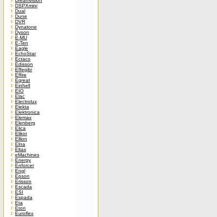
Dreamvision
DSPXmini
Dual
Dune
DVR
Dynatone
Dyson
E-MU
E-Ten
Eagle
EchoStar
Ectaco
Edisson
Effegibi
Effire
Egreat
Einhell
EIO
Elac
Electrolux
Elekta
Elektronica
Elemax
Elenberg
Elica
Elikor
Ellion
Elna
Eltax
eMachines
Energy
Enforcer
Engl
Epson
Erisson
Escada
ESI
Espada
Eta
Eton
Euroflex