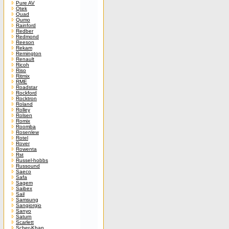
Pure AV
Qtek
Quad
Qumo
Rainford
Redber
Redmond
Reeson
Rekam
Remington
Renault
Ricoh
Riso
Ritmix
RME
Roadstar
Rockford
Rocktron
Roland
Rolley
Rolsen
Romix
Roomba
Rosenlew
Rotel
Rover
Rowenta
Rst
Russel-hobbs
Russound
Saeco
Safa
Sagem
Saibex
Sail
Samsung
Sangiorgio
Sanyo
Saturn
Scarlett
Scher-Khan