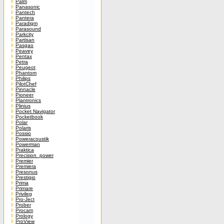
Palm
Panasonic
Pantech
Pantera
Paradigm
Parasound
Parkcity
Partisan
Pasgao
Peavey
Pentax
Petra
Peugeot
Phantom
Philips
PilotChef
Pinnacle
Pioneer
Plantronics
Plinius
Pocket Navigator
Pocketbook
Polar
Polaris
Possio
Poweracoustik
Powerman
Praktica
Precision_power
Premier
Premiera
Presonus
Prestigio
Prima
Primare
Privileg
Pro-Ject
Prober
Procam
Prology
ProView