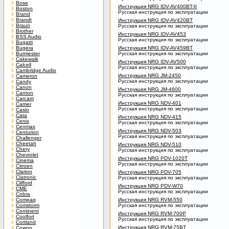
Bose
Инструкция NRG IDV-AV400BT-II
Boston
Русская инструкция по эксплуатации
Brand
Brandt
Инструкция NRG IDV-AV420BT
Braun
Русская инструкция по эксплуатации
Brother
Инструкция NRG IDV-AV453
BSS Audio
Русская инструкция по эксплуатации
Bugatti
Bugera
Инструкция NRG IDV-AV459BT
Burmester
Русская инструкция по эксплуатации
Cakewalk
Инструкция NRG IDV-AV500
Calcell
Русская инструкция по эксплуатации
Cambridge Audio
Инструкция NRG JM-2450
Cameron
Русская инструкция по эксплуатации
Candy
Canon
Инструкция NRG JM-4600
Canton
Русская инструкция по эксплуатации
Carcam
Инструкция NRG NDV-401
Carrier
Русская инструкция по эксплуатации
Casio
Cata
Инструкция NRG NDV-415
Cenix
Русская инструкция по эксплуатации
Cenmax
Инструкция NRG NDV-503
Centurion
Русская инструкция по эксплуатации
Challenger
Cheetah
Инструкция NRG NDV-510
Chery
Русская инструкция по эксплуатации
Chevrolet
Инструкция NRG PDV-1020T
Cinema
Русская инструкция по эксплуатации
Citroen
Clarion
Инструкция NRG PDV-705
Clatronic
Русская инструкция по эксплуатации
Clifford
Инструкция NRG PDV-W70
CME
Русская инструкция по эксплуатации
Cobra
Compaq
Инструкция NRG RVM-550
Comstorm
Русская инструкция по эксплуатации
Continent
Инструкция NRG RVM-700P
Coolfort
Русская инструкция по эксплуатации
Cortland
Инструкция NRG RVM-75BT
Cowon