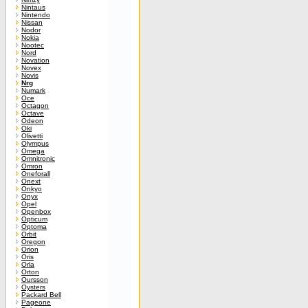
Nintaus
Nintendo
Nissan
Nodor
Nokia
Nootec
Nord
Novation
Novex
Novis
Nrg
Numark
Oce
Octagon
Octave
Odeon
Oki
Olivetti
Olympus
Omega
Omnitronic
Omron
Oneforall
Onext
Onkyo
Onyx
Opel
Openbox
Opticum
Optoma
Orbit
Oregon
Orion
Oris
Orla
Orton
Oursson
Oysters
Packard Bell
Pageone