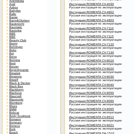
Avermedia
Avid
Инструкция ROWENTA CV-4030
Azbox
Русская инструкция по эксплуатации
Babyliss
Инструкция ROWENTA CV-4802
Ballu
Русская инструкция по эксплуатации
Bamix
Инструкция ROWENTA CV-4803
Bang&Olufsen
Русская инструкция по эксплуатации
Bauknecht
Baumatic
Инструкция ROWENTA CV-7110
Bazooka
Русская инструкция по эксплуатации
BBE
Инструкция ROWENTA CV-7115
BBK
Русская инструкция по эксплуатации
Beauty Club
Beem
Инструкция ROWENTA CV-7120
Behringer
Русская инструкция по эксплуатации
Beko
Инструкция ROWENTA CV-7130
Bel
Русская инструкция по эксплуатации
Benq
Bernina
Инструкция ROWENTA CV-8010
Best
Русская инструкция по эксплуатации
Beurer
Инструкция ROWENTA CV-8020
Beyerdynamic
Русская инструкция по эксплуатации
Bimatek
Binatone
Инструкция ROWENTA CV-8030
Bissell
Русская инструкция по эксплуатации
Black & Decker
Инструкция ROWENTA CV-8040
Black Box
Русская инструкция по эксплуатации
Blackberry
Blackvue
Инструкция ROWENTA CV-8050
Blaucraft
Русская инструкция по эксплуатации
Blaupunkt
Инструкция ROWENTA CV-8060
Blomberg
Русская инструкция по эксплуатации
Blues
Инструкция ROWENTA CV-8065
BMW
Русская инструкция по эксплуатации
Bobcat
Body Sculpture
Инструкция ROWENTA CV-8512
Bomann
Русская инструкция по эксплуатации
Bompani
Инструкция ROWENTA CV-9021
Boneco
Русская инструкция по эксплуатации
Bork
Bosch
Инструкция ROWENTA DA-1510