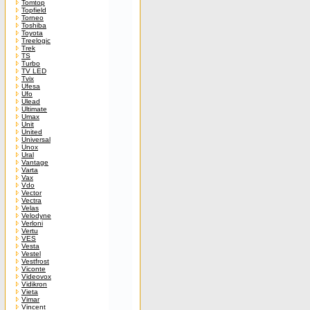
Tomtop
Topfield
Torneo
Toshiba
Toyota
Treelogic
Trek
TS
Turbo
TV LED
Tvix
Ufesa
Ufo
Ulead
Ultimate
Umax
Unit
United
Universal
Unox
Ural
Vantage
Varta
Vax
Vdo
Vector
Vectra
Velas
Velodyne
Verloni
Vertu
VES
Vesta
Vestel
Vestfrost
Viconte
Videovox
Vidikron
Vieta
Vimar
Vincent