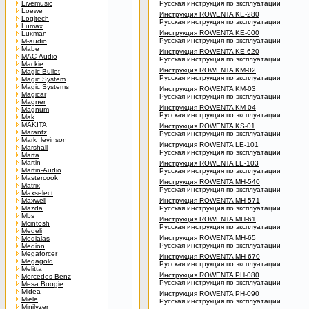
Livemusic
Русская инструкция по эксплуатации
Loewe
Инструкция ROWENTA KE-280
Logitech
Русская инструкция по эксплуатации
Lumax
Инструкция ROWENTA KE-600
Luxman
Русская инструкция по эксплуатации
M-audio
Mabe
Инструкция ROWENTA KE-620
MAC-Audio
Русская инструкция по эксплуатации
Mackie
Инструкция ROWENTA KM-02
Magic Bullet
Русская инструкция по эксплуатации
Magic System
Magic Systems
Инструкция ROWENTA KM-03
Magicar
Русская инструкция по эксплуатации
Magner
Инструкция ROWENTA KM-04
Magnum
Русская инструкция по эксплуатации
Mak
MAKITA
Инструкция ROWENTA KS-01
Marantz
Русская инструкция по эксплуатации
Mark_levinson
Инструкция ROWENTA LE-101
Marshall
Русская инструкция по эксплуатации
Marta
Martin
Инструкция ROWENTA LE-103
Martin-Audio
Русская инструкция по эксплуатации
Mastercook
Инструкция ROWENTA MH-540
Matrix
Русская инструкция по эксплуатации
Maxselect
Maxwell
Инструкция ROWENTA MH-571
Mazda
Русская инструкция по эксплуатации
Mbs
Инструкция ROWENTA MH-61
Mcintosh
Русская инструкция по эксплуатации
Medeli
Инструкция ROWENTA MH-65
Medialas
Русская инструкция по эксплуатации
Medion
Megaforcer
Инструкция ROWENTA MH-670
Megagold
Русская инструкция по эксплуатации
Melitta
Инструкция ROWENTA PH-080
Mercedes-Benz
Русская инструкция по эксплуатации
Mesa Boogie
Midea
Инструкция ROWENTA PH-090
Miele
Русская инструкция по эксплуатации
Minilyzer