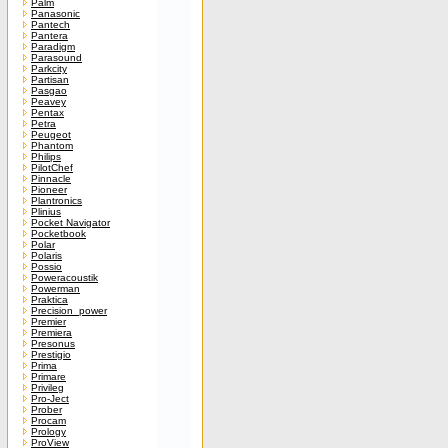
Palm
Panasonic
Pantech
Pantera
Paradigm
Parasound
Parkcity
Partisan
Pasgao
Peavey
Pentax
Petra
Peugeot
Phantom
Philips
PilotChef
Pinnacle
Pioneer
Plantronics
Plinius
Pocket Navigator
Pocketbook
Polar
Polaris
Possio
Poweracoustik
Powerman
Praktica
Precision_power
Premier
Premiera
Presonus
Prestigio
Prima
Primare
Privileg
Pro-Ject
Prober
Procam
Prology
ProView