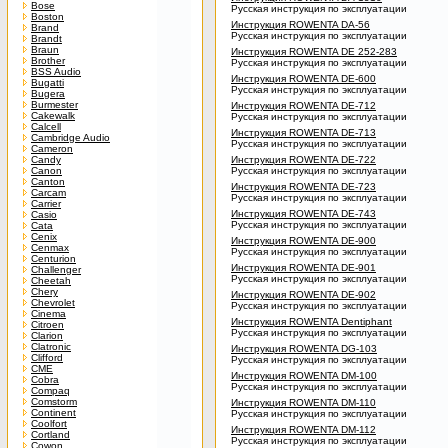
Bose
Русская инструкция по эксплуатации
Boston
Инструкция ROWENTA DA-56
Brand
Русская инструкция по эксплуатации
Brandt
Braun
Инструкция ROWENTA DE 252-283
Brother
Русская инструкция по эксплуатации
BSS Audio
Инструкция ROWENTA DE-600
Bugatti
Русская инструкция по эксплуатации
Bugera
Burmester
Инструкция ROWENTA DE-712
Cakewalk
Русская инструкция по эксплуатации
Calcell
Инструкция ROWENTA DE-713
Cambridge Audio
Русская инструкция по эксплуатации
Cameron
Candy
Инструкция ROWENTA DE-722
Canon
Русская инструкция по эксплуатации
Canton
Инструкция ROWENTA DE-723
Carcam
Русская инструкция по эксплуатации
Carrier
Инструкция ROWENTA DE-743
Casio
Русская инструкция по эксплуатации
Cata
Cenix
Инструкция ROWENTA DE-900
Cenmax
Русская инструкция по эксплуатации
Centurion
Инструкция ROWENTA DE-901
Challenger
Русская инструкция по эксплуатации
Cheetah
Chery
Инструкция ROWENTA DE-902
Chevrolet
Русская инструкция по эксплуатации
Cinema
Инструкция ROWENTA Dentiphant
Citroen
Русская инструкция по эксплуатации
Clarion
Clatronic
Инструкция ROWENTA DG-103
Clifford
Русская инструкция по эксплуатации
CME
Инструкция ROWENTA DM-100
Cobra
Русская инструкция по эксплуатации
Compaq
Comstorm
Инструкция ROWENTA DM-110
Continent
Русская инструкция по эксплуатации
Coolfort
Инструкция ROWENTA DM-112
Cortland
Русская инструкция по эксплуатации
Cowon