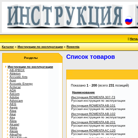
|
Нача
Каталог
»
Инструкции по эксплуатации
»
Rowenta
Список товаров
Разделы
Инструкции по эксплуатации
AB-IPBOX
Ableton
Accustic Arts
Acer
Acoustic Energy
Показано
1
-
200
(всего
231
позиций)
Activcar
ADA
Наименование
Adcom
Adobe
Инструкция ROWENTA 307-73
Advocam
Русская инструкция по эксплуатации
AEG
Инструкция ROWENTA AB-101
Aegis
Русская инструкция по эксплуатации
Aiwa
Инструкция ROWENTA AB-102
Akai
Русская инструкция по эксплуатации
Akg
Akira
Инструкция ROWENTA AB-201
Alcatel
Русская инструкция по эксплуатации
Aleks
Инструкция ROWENTA AC-120
Alesis
Русская инструкция по эксплуатации
AlinaPro
Allen&Heath