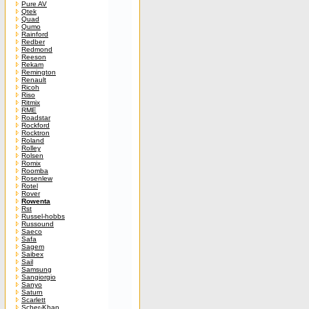
Pure AV
Qtek
Quad
Qumo
Rainford
Redber
Redmond
Reeson
Rekam
Remington
Renault
Ricoh
Riso
Ritmix
RME
Roadstar
Rockford
Rocktron
Roland
Rolley
Rolsen
Romix
Roomba
Rosenlew
Rotel
Rover
Rowenta
Rst
Russel-hobbs
Russound
Saeco
Safa
Sagem
Saibex
Sail
Samsung
Sangiorgio
Sanyo
Saturn
Scarlett
Scher-Khan