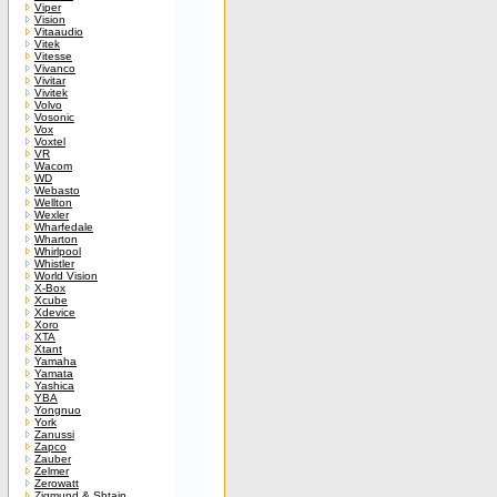
Viper
Vision
Vitaaudio
Vitek
Vitesse
Vivanco
Vivitar
Vivitek
Volvo
Vosonic
Vox
Voxtel
VR
Wacom
WD
Webasto
Wellton
Wexler
Wharfedale
Wharton
Whirlpool
Whistler
World Vision
X-Box
Xcube
Xdevice
Xoro
XTA
Xtant
Yamaha
Yamata
Yashica
YBA
Yongnuo
York
Zanussi
Zapco
Zauber
Zelmer
Zerowatt
Zigmund & Shtain