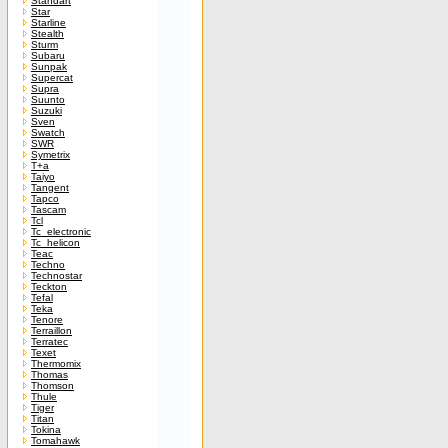
Standart
Star
Starline
Stealth
Sturm
Subaru
Sunpak
Supercat
Supra
Suunto
Suzuki
Sven
Swatch
SWR
Symetrix
T+a
Taiyo
Tangent
Tapco
Tascam
Tcl
Tc_electronic
Tc_helicon
Teac
Techno
Technostar
Teckton
Tefal
Teka
Tenore
Terraillon
Terratec
Texet
Thermomix
Thomas
Thomson
Thule
Tiger
Titan
Tokina
Tomahawk