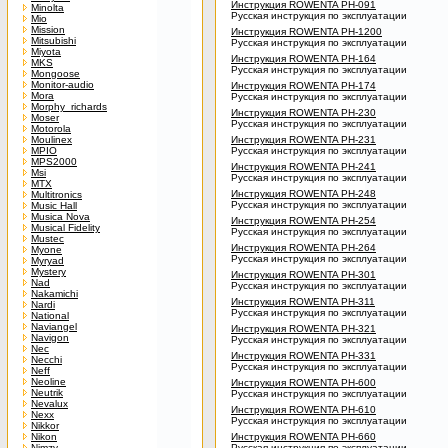
Инструкция ROWENTA PH-091
Minolta
Русская инструкция по эксплуатации
Mio
Mission
Инструкция ROWENTA PH-1200
Mitsubishi
Русская инструкция по эксплуатации
Miyota
Инструкция ROWENTA PH-164
MKS
Русская инструкция по эксплуатации
Mongoose
Monitor-audio
Инструкция ROWENTA PH-174
Mora
Русская инструкция по эксплуатации
Morphy_richards
Инструкция ROWENTA PH-230
Moser
Русская инструкция по эксплуатации
Motorola
Moulinex
Инструкция ROWENTA PH-231
MPIO
Русская инструкция по эксплуатации
MPS2000
Инструкция ROWENTA PH-241
Msi
Русская инструкция по эксплуатации
MTX
Инструкция ROWENTA PH-248
Multitronics
Русская инструкция по эксплуатации
Music Hall
Musica Nova
Инструкция ROWENTA PH-254
Musical Fidelity
Русская инструкция по эксплуатации
Mustec
Инструкция ROWENTA PH-264
Myone
Русская инструкция по эксплуатации
Myryad
Mystery
Инструкция ROWENTA PH-301
Nad
Русская инструкция по эксплуатации
Nakamichi
Инструкция ROWENTA PH-311
Nardi
Русская инструкция по эксплуатации
National
Naviangel
Инструкция ROWENTA PH-321
Navigon
Русская инструкция по эксплуатации
Nec
Инструкция ROWENTA PH-331
Necchi
Русская инструкция по эксплуатации
Neff
Neoline
Инструкция ROWENTA PH-600
Neutrik
Русская инструкция по эксплуатации
Nevalux
Инструкция ROWENTA PH-610
Nexx
Русская инструкция по эксплуатации
Nikkor
Nikon
Инструкция ROWENTA PH-660
Nimzy
Русская инструкция по эксплуатации