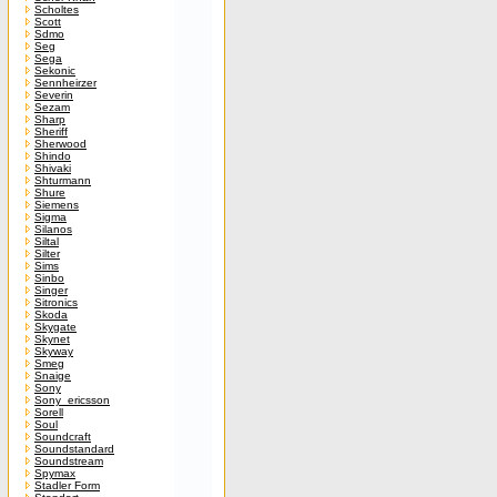
Scholtes
Scott
Sdmo
Seg
Sega
Sekonic
Sennheirzer
Severin
Sezam
Sharp
Sheriff
Sherwood
Shindo
Shivaki
Shturmann
Shure
Siemens
Sigma
Silanos
Siltal
Silter
Sims
Sinbo
Singer
Sitronics
Skoda
Skygate
Skynet
Skyway
Smeg
Snaige
Sony
Sony_ericsson
Sorell
Soul
Soundcraft
Soundstandard
Soundstream
Spymax
Stadler Form