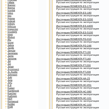
i-Mate
Русская инструкция по эксплуатации
Ibanez
Инструкция ROWENTA ES-170
Iberna
Русская инструкция по эксплуатации
Iconbit
Инструкция ROWENTA ES-180
Igloo
Русская инструкция по эксплуатации
iGo
Iiyama
Инструкция ROWENTA ES-3200
Indesit
Русская инструкция по эксплуатации
Infinity
Инструкция ROWENTA ES-4400
Infocus
Русская инструкция по эксплуатации
Inspector
Involight
Инструкция ROWENTA ES-5100
Iriver
Русская инструкция по эксплуатации
iRobot
Инструкция ROWENTA FG-010
iRu
Русская инструкция по эксплуатации
Izumi
Jabra
Инструкция ROWENTA FG-246
Jagile
Русская инструкция по эксплуатации
Jaguar
Инструкция ROWENTA FT-130
Jammate
Русская инструкция по эксплуатации
Jamo
Janome
Инструкция ROWENTA FT-140
Jbl
Русская инструкция по эксплуатации
Jet
Инструкция ROWENTA FT-200
Jetair
Русская инструкция по эксплуатации
Jj-connect
JL-Audio
Инструкция ROWENTA FT-209
Johnson
Русская инструкция по эксплуатации
Juki
Инструкция ROWENTA HA-25
Jura
Русская инструкция по эксплуатации
JVC
Инструкция ROWENTA HC-051
K-9
Русская инструкция по эксплуатации
Kaiser
Kambrook
Инструкция ROWENTA HC-080
Karcher
Русская инструкция по эксплуатации
Kathrein
Инструкция ROWENTA HC-101
KEF
Русская инструкция по эксплуатации
Kenwood
Kettler
Инструкция ROWENTA HC-103
KGB
Русская инструкция по эксплуатации