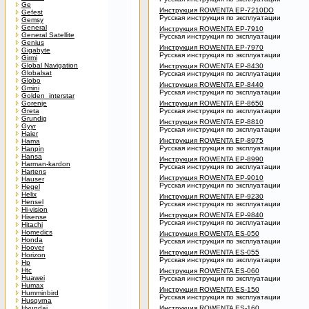
Ge
Инструкция ROWENTA EP-7210DO
Gefest
Русская инструкция по эксплуатации
Gemsy
General
Инструкция ROWENTA EP-7910
General Satellite
Русская инструкция по эксплуатации
Genius
Инструкция ROWENTA EP-7970
Gigabyte
Русская инструкция по эксплуатации
Girmi
Global Navigation
Инструкция ROWENTA EP-8430
Globalsat
Русская инструкция по эксплуатации
Globo
Инструкция ROWENTA EP-8440
Gmini
Русская инструкция по эксплуатации
Golden_interstar
Gorenje
Инструкция ROWENTA EP-8650
Greta
Русская инструкция по эксплуатации
Grundig
Инструкция ROWENTA EP-8810
Gyyr
Русская инструкция по эксплуатации
Haier
Инструкция ROWENTA EP-8975
Hama
Русская инструкция по эксплуатации
Hanpin
Hansa
Инструкция ROWENTA EP-8990
Harman-kardon
Русская инструкция по эксплуатации
Hartens
Инструкция ROWENTA EP-9010
Hauser
Русская инструкция по эксплуатации
Hegel
Helix
Инструкция ROWENTA EP-9230
Hensel
Русская инструкция по эксплуатации
Hi-vision
Инструкция ROWENTA EP-9840
Hisense
Русская инструкция по эксплуатации
Hitachi
Homedics
Инструкция ROWENTA ES-050
Honda
Русская инструкция по эксплуатации
Hoover
Инструкция ROWENTA ES-055
Horizon
Русская инструкция по эксплуатации
Hp
Htc
Инструкция ROWENTA ES-060
Huawei
Русская инструкция по эксплуатации
Humax
Инструкция ROWENTA ES-150
Humminbird
Русская инструкция по эксплуатации
Husqvrna
Hyundai
Инструкция ROWENTA ES-160