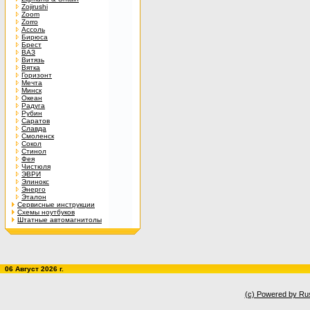
Zojirushi
Zoom
Zorro
Ассоль
Бирюса
Брест
ВАЗ
Витязь
Вятка
Горизонт
Мечта
Минск
Океан
Радуга
Рубин
Саратов
Славда
Смоленск
Сокол
Стинол
Фея
Чистюля
ЭВРИ
Элинокс
Энерго
Эталон
Сервисные инструкции
Схемы ноутбуков
Штатные автомагнитолы
06 Август 2026 г.
(c) Powered by Ru