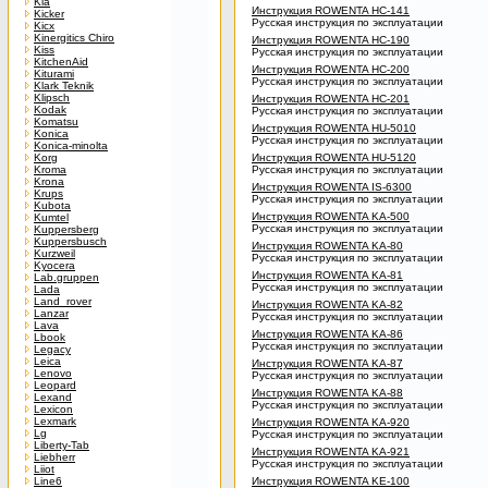
Kia
Инструкция ROWENTA HC-141
Kicker
Русская инструкция по эксплуатации
Kicx
Kinergitics Chiro
Инструкция ROWENTA HC-190
Kiss
Русская инструкция по эксплуатации
KitchenAid
Инструкция ROWENTA HC-200
Kiturami
Русская инструкция по эксплуатации
Klark Teknik
Klipsch
Инструкция ROWENTA HC-201
Kodak
Русская инструкция по эксплуатации
Komatsu
Инструкция ROWENTA HU-5010
Konica
Русская инструкция по эксплуатации
Konica-minolta
Korg
Инструкция ROWENTA HU-5120
Kroma
Русская инструкция по эксплуатации
Krona
Инструкция ROWENTA IS-6300
Krups
Русская инструкция по эксплуатации
Kubota
Инструкция ROWENTA KA-500
Kumtel
Русская инструкция по эксплуатации
Kuppersberg
Kuppersbusch
Инструкция ROWENTA KA-80
Kurzweil
Русская инструкция по эксплуатации
Kyocera
Инструкция ROWENTA KA-81
Lab.gruppen
Русская инструкция по эксплуатации
Lada
Land_rover
Инструкция ROWENTA KA-82
Lanzar
Русская инструкция по эксплуатации
Lava
Инструкция ROWENTA KA-86
Lbook
Русская инструкция по эксплуатации
Legacy
Leica
Инструкция ROWENTA KA-87
Lenovo
Русская инструкция по эксплуатации
Leopard
Инструкция ROWENTA KA-88
Lexand
Русская инструкция по эксплуатации
Lexicon
Lexmark
Инструкция ROWENTA KA-920
Lg
Русская инструкция по эксплуатации
Liberty-Tab
Инструкция ROWENTA KA-921
Liebherr
Русская инструкция по эксплуатации
Liiot
Line6
Инструкция ROWENTA KE-100