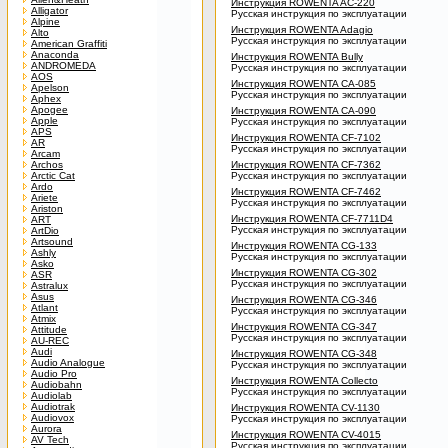
Инструкция ROWENTA AC-220
Alligator
Русская инструкция по эксплуатации
Alpine
Инструкция ROWENTA Adagio
Alto
Русская инструкция по эксплуатации
American Graffiti
Anaconda
Инструкция ROWENTA Bully
ANDROMEDA
Русская инструкция по эксплуатации
AOS
Инструкция ROWENTA CA-085
Apelson
Русская инструкция по эксплуатации
Aphex
Apogee
Инструкция ROWENTA CA-090
Apple
Русская инструкция по эксплуатации
APS
Инструкция ROWENTA CF-7102
AR
Русская инструкция по эксплуатации
Arcam
Archos
Инструкция ROWENTA CF-7362
Arctic Cat
Русская инструкция по эксплуатации
Ardo
Инструкция ROWENTA CF-7462
Ariete
Русская инструкция по эксплуатации
Ariston
Инструкция ROWENTA CF-7711D4
ART
Русская инструкция по эксплуатации
ArtDio
Artsound
Инструкция ROWENTA CG-133
Ashly
Русская инструкция по эксплуатации
Asko
Инструкция ROWENTA CG-302
ASR
Русская инструкция по эксплуатации
Astralux
Asus
Инструкция ROWENTA CG-346
Atlant
Русская инструкция по эксплуатации
Atmix
Инструкция ROWENTA CG-347
Attitude
Русская инструкция по эксплуатации
AU-REC
Audi
Инструкция ROWENTA CG-348
Audio Analogue
Русская инструкция по эксплуатации
Audio Pro
Инструкция ROWENTA Collecto
Audiobahn
Русская инструкция по эксплуатации
Audiolab
Audiotrak
Инструкция ROWENTA CV-1130
Audiovox
Русская инструкция по эксплуатации
Aurora
Инструкция ROWENTA CV-4015
AV Tech
Русская инструкция по эксплуатации