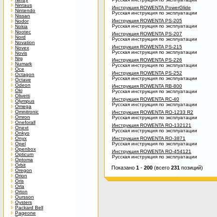
Nintaus
Инструкция ROWENTA PowerGlide
Nintendo
Русская инструкция по эксплуатации
Nissan
Инструкция ROWENTA PS-205
Nodor
Русская инструкция по эксплуатации
Nokia
Nootec
Инструкция ROWENTA PS-207
Nord
Русская инструкция по эксплуатации
Novation
Инструкция ROWENTA PS-215
Novex
Русская инструкция по эксплуатации
Novis
Nrg
Инструкция ROWENTA PS-226
Numark
Русская инструкция по эксплуатации
Oce
Инструкция ROWENTA PS-252
Octagon
Русская инструкция по эксплуатации
Octave
Odeon
Инструкция ROWENTA RB-800
Oki
Русская инструкция по эксплуатации
Olivetti
Инструкция ROWENTA RC-40
Olympus
Русская инструкция по эксплуатации
Omega
Omnitronic
Инструкция ROWENTA RO-1233 R2
Omron
Русская инструкция по эксплуатации
Oneforall
Инструкция ROWENTA RO-132121
Onext
Русская инструкция по эксплуатации
Onkyo
Onyx
Инструкция ROWENTA RO-3871
Opel
Русская инструкция по эксплуатации
Openbox
Инструкция ROWENTA RO-454121
Opticum
Русская инструкция по эксплуатации
Optoma
Orbit
Показано
1
-
200
(всего
231
позиций)
Oregon
Orion
Oris
Orla
Orton
Oursson
Oysters
Packard Bell
Pageone