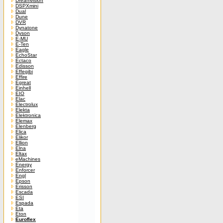
Dreamvision
DSPXmini
Dual
Dune
DVR
Dynatone
Dyson
E-MU
E-Ten
Eagle
EchoStar
Ectaco
Edisson
Effegibi
Effire
Egreat
Einhell
EIO
Elac
Electrolux
Elekta
Elektronica
Elemax
Elenberg
Elica
Elikor
Ellion
Elna
Eltax
eMachines
Energy
Enforcer
Engl
Epson
Erisson
Escada
ESI
Espada
Eta
Eton
Euroflex