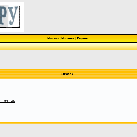
|
Начало
|
Новинки
|
Корзина
|
Euroflex
UPERCLEAN