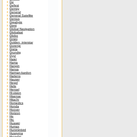
Ge
Gefest
Gemsy
General
General Satellite
Genius
Gigabyte
Girmi
Global Navigation
Globalsat
Globo
Gmini
Golden_interstar
Gorenje
Greta
Grundig
Gyyr
Haier
Hama
Hanpin
Hansa
Harman-kardon
Hartens
Hauser
Hegel
Helix
Hensel
Hi-vision
Hisense
Hitachi
Homedics
Honda
Hoover
Horizon
Hp
Htc
Huawei
Humax
Humminbird
Husqvrna
Hyundai