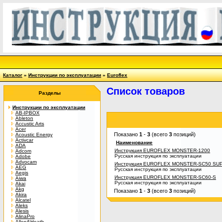
Каталог
»
Инструкции по эксплуатации
»
Euroflex
Список товаров
Разделы
Инструкции по эксплуатации
AB-IPBOX
Ableton
Accustic Arts
Acer
Показано
1
-
3
(всего
3
позиций)
Acoustic Energy
Activcar
Наименование
ADA
Инструкция EUROFLEX MONSTER-1200
Adcom
Русская инструкция по эксплуатации
Adobe
Advocam
Инструкция EUROFLEX MONSTER-SC50 S
AEG
Русская инструкция по эксплуатации
Aegis
Инструкция EUROFLEX MONSTER-SC60-S
Aiwa
Русская инструкция по эксплуатации
Akai
Akg
Показано
1
-
3
(всего
3
позиций)
Akira
Alcatel
Aleks
Alesis
AlinaPro
Allen&Heath