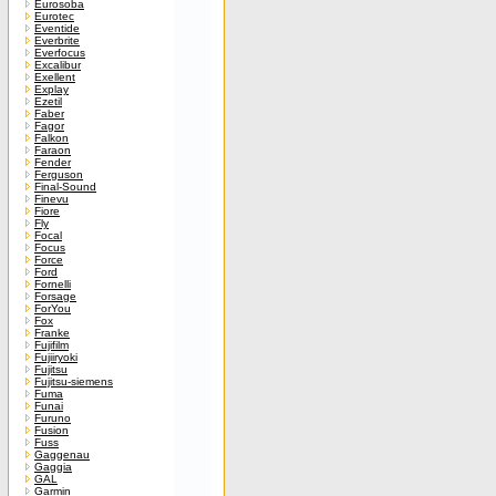
Eurosoba
Eurotec
Eventide
Everbrite
Everfocus
Excalibur
Exellent
Explay
Ezetil
Faber
Fagor
Falkon
Faraon
Fender
Ferguson
Final-Sound
Finevu
Fiore
Fly
Focal
Focus
Force
Ford
Fornelli
Forsage
ForYou
Fox
Franke
Fujifilm
Fujiiryoki
Fujitsu
Fujitsu-siemens
Fuma
Funai
Furuno
Fusion
Fuss
Gaggenau
Gaggia
GAL
Garmin