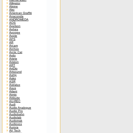
Alligator
Alpine
Alto
American Graffiti
Anaconda
ANDROMEDA
AOS
Apelson
Aphex
Apogee
Apple
APS
AR
Arcam
Archos
Arctic Cat
Ardo
Ariete
Ariston
ART
ArtDio
Artsound
Ashly
Asko
ASR
Astralux
Asus
Atlant
Atmix
Attitude
AU-REC
Audi
Audio Analogue
Audio Pro
Audiobahn
Audiolab
Audiotrak
Audiovox
Aurora
AV Tech