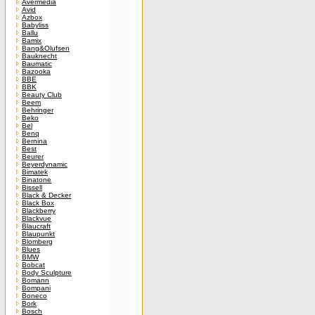
Avermedia
Avid
Azbox
Babyliss
Ballu
Bamix
Bang&Olufsen
Bauknecht
Baumatic
Bazooka
BBE
BBK
Beauty Club
Beem
Behringer
Beko
Bel
Benq
Bernina
Best
Beurer
Beyerdynamic
Bimatek
Binatone
Bissell
Black & Decker
Black Box
Blackberry
Blackvue
Blaucraft
Blaupunkt
Blomberg
Blues
BMW
Bobcat
Body Sculpture
Bomann
Bompani
Boneco
Bork
Bosch