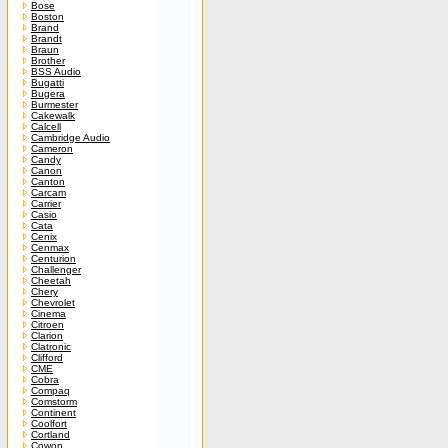
Bose
Boston
Brand
Brandt
Braun
Brother
BSS Audio
Bugatti
Bugera
Burmester
Cakewalk
Calcell
Cambridge Audio
Cameron
Candy
Canon
Canton
Carcam
Carrier
Casio
Cata
Cenix
Cenmax
Centurion
Challenger
Cheetah
Chery
Chevrolet
Cinema
Citroen
Clarion
Clatronic
Clifford
CME
Cobra
Compaq
Comstorm
Continent
Coolfort
Cortland
Cowon