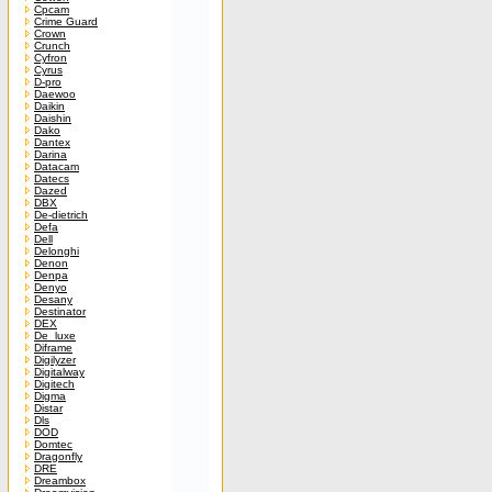
Cpcam
Crime Guard
Crown
Crunch
Cyfron
Cyrus
D-pro
Daewoo
Daikin
Daishin
Dako
Dantex
Darina
Datacam
Datecs
Dazed
DBX
De-dietrich
Defa
Dell
Delonghi
Denon
Denpa
Denyo
Desany
Destinator
DEX
De_luxe
Diframe
Digilyzer
Digitalway
Digitech
Digma
Distar
Dls
DOD
Domtec
Dragonfly
DRE
Dreambox