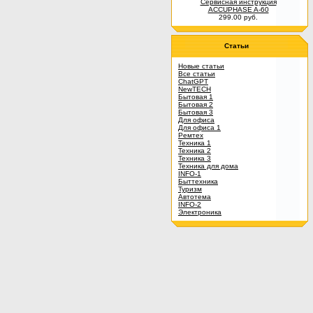
Сервисная инструкция
ACCUPHASE A-60
299.00 руб.
Статьи
Новые статьи
Все статьи
ChatGPT
NewTECH
Бытовая 1
Бытовая 2
Бытовая 3
Для офиса
Для офиса 1
Ремтех
Техника 1
Техника 2
Техника 3
Техника для дома
INFO-1
Быттехника
Туризм
Автотема
INFO-2
Электроника