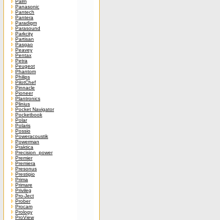
Palm
Panasonic
Pantech
Pantera
Paradigm
Parasound
Parkcity
Partisan
Pasgao
Peavey
Pentax
Petra
Peugeot
Phantom
Philips
PilotChef
Pinnacle
Pioneer
Plantronics
Plinius
Pocket Navigator
Pocketbook
Polar
Polaris
Possio
Poweracoustik
Powerman
Praktica
Precision_power
Premier
Premiera
Presonus
Prestigio
Prima
Primare
Privileg
Pro-Ject
Prober
Procam
Prology
ProView