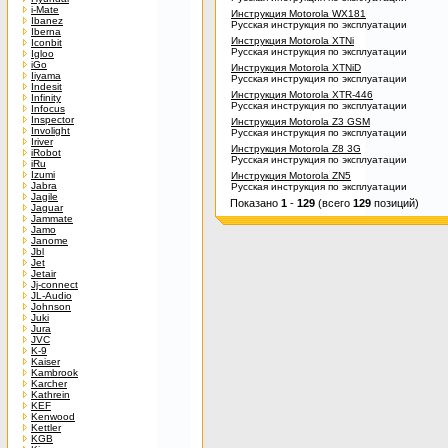
i-Mate
Инструкция Motorola WX181
Ibanez
Русская инструкция по эксплуатации
Iberna
Инструкция Motorola XTNi
Iconbit
Русская инструкция по эксплуатации
Igloo
iGo
Инструкция Motorola XTNiD
Iiyama
Русская инструкция по эксплуатации
Indesit
Инструкция Motorola XTR-446
Infinity
Русская инструкция по эксплуатации
Infocus
Inspector
Инструкция Motorola Z3 GSM
Involight
Русская инструкция по эксплуатации
Iriver
Инструкция Motorola Z8 3G
iRobot
Русская инструкция по эксплуатации
iRu
Izumi
Инструкция Motorola ZN5
Jabra
Русская инструкция по эксплуатации
Jagile
Показано
1
-
129
(всего
129
позиций)
Jaguar
Jammate
Jamo
Janome
Jbl
Jet
Jetair
Jj-connect
JL-Audio
Johnson
Juki
Jura
JVC
K-9
Kaiser
Kambrook
Karcher
Kathrein
KEF
Kenwood
Kettler
KGB