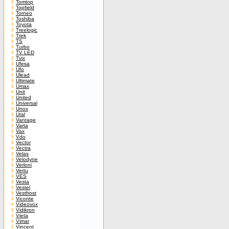
Tomtop
Topfield
Torneo
Toshiba
Toyota
Treelogic
Trek
TS
Turbo
TV LED
Tvix
Ufesa
Ufo
Ulead
Ultimate
Umax
Unit
United
Universal
Unox
Ural
Vantage
Varta
Vax
Vdo
Vector
Vectra
Velas
Velodyne
Verloni
Vertu
VES
Vesta
Vestel
Vestfrost
Viconte
Videovox
Vidikron
Vieta
Vimar
Vincent