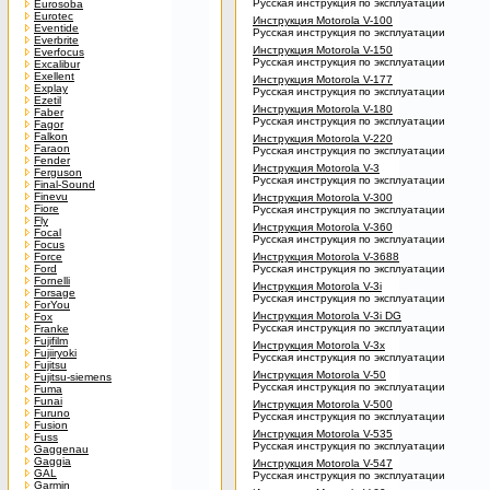
Русская инструкция по эксплуатации
Eurosoba
Eurotec
Инструкция Motorola V-100
Eventide
Русская инструкция по эксплуатации
Everbrite
Инструкция Motorola V-150
Everfocus
Русская инструкция по эксплуатации
Excalibur
Exellent
Инструкция Motorola V-177
Explay
Русская инструкция по эксплуатации
Ezetil
Инструкция Motorola V-180
Faber
Русская инструкция по эксплуатации
Fagor
Falkon
Инструкция Motorola V-220
Faraon
Русская инструкция по эксплуатации
Fender
Инструкция Motorola V-3
Ferguson
Русская инструкция по эксплуатации
Final-Sound
Finevu
Инструкция Motorola V-300
Fiore
Русская инструкция по эксплуатации
Fly
Инструкция Motorola V-360
Focal
Русская инструкция по эксплуатации
Focus
Force
Инструкция Motorola V-3688
Ford
Русская инструкция по эксплуатации
Fornelli
Инструкция Motorola V-3i
Forsage
Русская инструкция по эксплуатации
ForYou
Инструкция Motorola V-3i DG
Fox
Русская инструкция по эксплуатации
Franke
Fujifilm
Инструкция Motorola V-3x
Fujiiryoki
Русская инструкция по эксплуатации
Fujitsu
Инструкция Motorola V-50
Fujitsu-siemens
Русская инструкция по эксплуатации
Fuma
Funai
Инструкция Motorola V-500
Furuno
Русская инструкция по эксплуатации
Fusion
Инструкция Motorola V-535
Fuss
Русская инструкция по эксплуатации
Gaggenau
Gaggia
Инструкция Motorola V-547
GAL
Русская инструкция по эксплуатации
Garmin