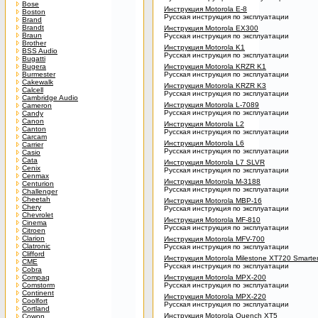
Bose
Инструкция Motorola E-8
Boston
Русская инструкция по эксплуатации
Brand
Brandt
Инструкция Motorola EX300
Braun
Русская инструкция по эксплуатации
Brother
Инструкция Motorola K1
BSS Audio
Русская инструкция по эксплуатации
Bugatti
Bugera
Инструкция Motorola KRZR K1
Burmester
Русская инструкция по эксплуатации
Cakewalk
Инструкция Motorola KRZR K3
Calcell
Русская инструкция по эксплуатации
Cambridge Audio
Инструкция Motorola L-7089
Cameron
Русская инструкция по эксплуатации
Candy
Canon
Инструкция Motorola L2
Canton
Русская инструкция по эксплуатации
Carcam
Инструкция Motorola L6
Carrier
Русская инструкция по эксплуатации
Casio
Cata
Инструкция Motorola L7 SLVR
Cenix
Русская инструкция по эксплуатации
Cenmax
Инструкция Motorola M-3188
Centurion
Русская инструкция по эксплуатации
Challenger
Cheetah
Инструкция Motorola MBP-16
Chery
Русская инструкция по эксплуатации
Chevrolet
Инструкция Motorola MF-810
Cinema
Русская инструкция по эксплуатации
Citroen
Clarion
Инструкция Motorola MFV-700
Clatronic
Русская инструкция по эксплуатации
Clifford
Инструкция Motorola Milestone XT720 Smarte
CME
Русская инструкция по эксплуатации
Cobra
Compaq
Инструкция Motorola MPX-200
Comstorm
Русская инструкция по эксплуатации
Continent
Инструкция Motorola MPX-220
Coolfort
Русская инструкция по эксплуатации
Cortland
Инструкция Motorola Quench XT5
Cowon