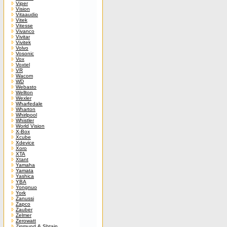
Viper
Vision
Vitaaudio
Vitek
Vitesse
Vivanco
Vivitar
Vivitek
Volvo
Vosonic
Vox
Voxtel
VR
Wacom
WD
Webasto
Wellton
Wexler
Wharfedale
Wharton
Whirlpool
Whistler
World Vision
X-Box
Xcube
Xdevice
Xoro
XTA
Xtant
Yamaha
Yamata
Yashica
YBA
Yongnuo
York
Zanussi
Zapco
Zauber
Zelmer
Zerowatt
Zigmund & Shtain