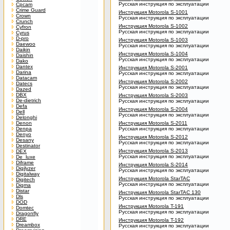
Русская инструкция по эксплуатации
Cpcam
Crime Guard
Инструкция Motorola S-1001
Crown
Русская инструкция по эксплуатации
Crunch
Инструкция Motorola S-1002
Cyfron
Русская инструкция по эксплуатации
Cyrus
D-pro
Инструкция Motorola S-1003
Daewoo
Русская инструкция по эксплуатации
Daikin
Инструкция Motorola S-1004
Daishin
Русская инструкция по эксплуатации
Dako
Dantex
Инструкция Motorola S-2001
Darina
Русская инструкция по эксплуатации
Datacam
Инструкция Motorola S-2002
Datecs
Русская инструкция по эксплуатации
Dazed
DBX
Инструкция Motorola S-2003
De-dietrich
Русская инструкция по эксплуатации
Defa
Инструкция Motorola S-2004
Dell
Русская инструкция по эксплуатации
Delonghi
Denon
Инструкция Motorola S-2011
Denpa
Русская инструкция по эксплуатации
Denyo
Инструкция Motorola S-2012
Desany
Русская инструкция по эксплуатации
Destinator
Инструкция Motorola S-2013
DEX
Русская инструкция по эксплуатации
De_luxe
Diframe
Инструкция Motorola S-2014
Digilyzer
Русская инструкция по эксплуатации
Digitalway
Инструкция Motorola StarTAC
Digitech
Русская инструкция по эксплуатации
Digma
Distar
Инструкция Motorola StarTAC 130
Dls
Русская инструкция по эксплуатации
DOD
Инструкция Motorola T-191
Domtec
Русская инструкция по эксплуатации
Dragonfly
DRE
Инструкция Motorola T-192
Dreambox
Русская инструкция по эксплуатации