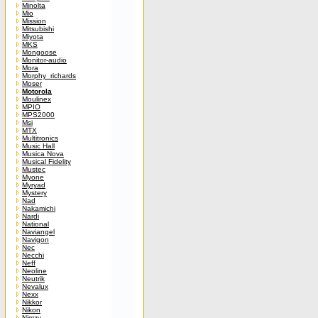
Minolta
Mio
Mission
Mitsubishi
Miyota
MKS
Mongoose
Monitor-audio
Mora
Morphy_richards
Moser
Motorola
Moulinex
MPIO
MPS2000
Msi
MTX
Multitronics
Music Hall
Musica Nova
Musical Fidelity
Mustec
Myone
Myryad
Mystery
Nad
Nakamichi
Nardi
National
Naviangel
Navigon
Nec
Necchi
Neff
Neoline
Neutrik
Nevalux
Nexx
Nikkor
Nikon
Nimzy