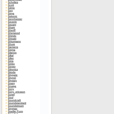
Scholtes
Scott
Sdmo
Seg
Sega
Sekonic
Sennheirzer
Severin
Sezam
Sharp
Sheriff
Sherwood
Shindo
Shivaki
Shturmann
Shure
Siemens
Sigma
Silanos
Siltal
Silter
Sims
Sinbo
Singer
Sitronics
Skoda
Skygate
Skynet
Skyway
Smeg
Snaige
Sony
Sony_ericsson
Sorell
Soul
Soundcraft
Soundstandard
Soundstream
Spymax
Stadler Form