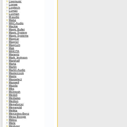
Livemusic
Loewe
Logitech
Lumax
Luxman
M-audio
Mabe
MAC-Audio
Mackie
Magic Bullet
Magic System
Magic Systems
Magicar
Magner
Magnum
Mak
MAKITA
Marantz
Mark_levinson
Marshall
Marta
Martin
Martin-Audio
Mastercook
Matrix
Maxselect
Maxwell
Mazda
Mbs
Mcintosh
Medeli
Medialas
Medion
Megaforcer
Megagold
Melitta
Mercedes-Benz
Mesa Boogie
Midea
Miele
Minilyzer