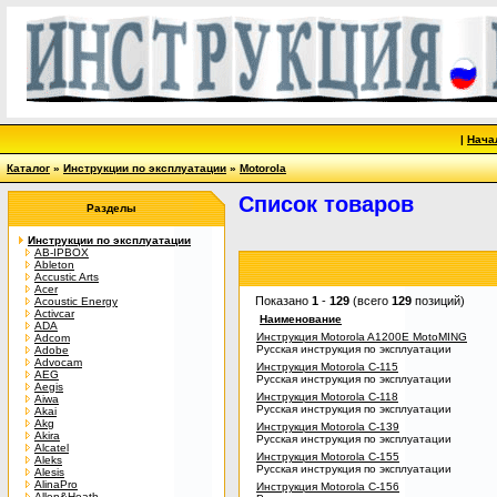
|
Нача
Каталог
»
Инструкции по эксплуатации
»
Motorola
Список товаров
Разделы
Инструкции по эксплуатации
AB-IPBOX
Ableton
Accustic Arts
Acer
Показано
1
-
129
(всего
129
позиций)
Acoustic Energy
Activcar
Наименование
ADA
Инструкция Motorola A1200E MotoMING
Adcom
Русская инструкция по эксплуатации
Adobe
Advocam
Инструкция Motorola C-115
AEG
Русская инструкция по эксплуатации
Aegis
Инструкция Motorola C-118
Aiwa
Русская инструкция по эксплуатации
Akai
Akg
Инструкция Motorola C-139
Akira
Русская инструкция по эксплуатации
Alcatel
Инструкция Motorola C-155
Aleks
Русская инструкция по эксплуатации
Alesis
AlinaPro
Инструкция Motorola C-156
Allen&Heath