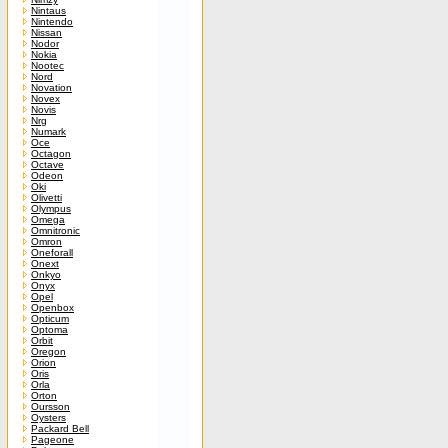
Nintaus
Nintendo
Nissan
Nodor
Nokia
Nootec
Nord
Novation
Novex
Novis
Nrg
Numark
Oce
Octagon
Octave
Odeon
Oki
Olivetti
Olympus
Omega
Omnitronic
Omron
Oneforall
Onext
Onkyo
Onyx
Opel
Openbox
Opticum
Optoma
Orbit
Oregon
Orion
Oris
Orla
Orton
Oursson
Oysters
Packard Bell
Pageone