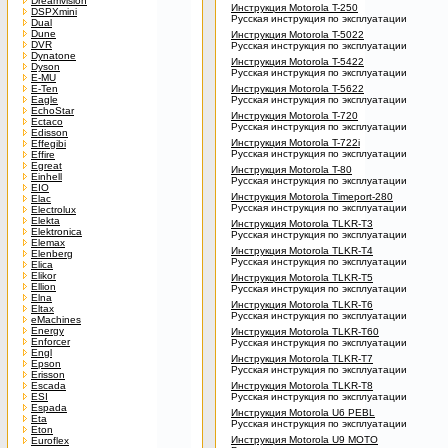
Dreamvision
Инструкция Motorola T-250
DSPXmini
Русская инструкция по эксплуатации
Dual
Dune
Инструкция Motorola T-5022
DVR
Русская инструкция по эксплуатации
Dynatone
Инструкция Motorola T-5422
Dyson
Русская инструкция по эксплуатации
E-MU
E-Ten
Инструкция Motorola T-5622
Eagle
Русская инструкция по эксплуатации
EchoStar
Инструкция Motorola T-720
Ectaco
Русская инструкция по эксплуатации
Edisson
Инструкция Motorola T-722i
Effegibi
Русская инструкция по эксплуатации
Effire
Egreat
Инструкция Motorola T-80
Einhell
Русская инструкция по эксплуатации
EIO
Инструкция Motorola Timeport-280
Elac
Русская инструкция по эксплуатации
Electrolux
Elekta
Инструкция Motorola TLKR-T3
Elektronica
Русская инструкция по эксплуатации
Elemax
Инструкция Motorola TLKR-T4
Elenberg
Русская инструкция по эксплуатации
Elica
Elikor
Инструкция Motorola TLKR-T5
Ellion
Русская инструкция по эксплуатации
Elna
Инструкция Motorola TLKR-T6
Eltax
Русская инструкция по эксплуатации
eMachines
Energy
Инструкция Motorola TLKR-T60
Enforcer
Русская инструкция по эксплуатации
Engl
Инструкция Motorola TLKR-T7
Epson
Русская инструкция по эксплуатации
Erisson
Escada
Инструкция Motorola TLKR-T8
ESI
Русская инструкция по эксплуатации
Espada
Инструкция Motorola U6 PEBL
Eta
Русская инструкция по эксплуатации
Eton
Инструкция Motorola U9 MOTO
Euroflex