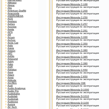
Русская инструкция по эксплуатации
Alligator
Инструкция Motorola C-168
Alpine
Русская инструкция по эксплуатации
Alto
American Graffiti
Инструкция Motorola C-200
Anaconda
Русская инструкция по эксплуатации
ANDROMEDA
Инструкция Motorola C-250
AOS
Русская инструкция по эксплуатации
Apelson
Aphex
Инструкция Motorola C-257
Apogee
Русская инструкция по эксплуатации
Apple
Инструкция Motorola C-261
APS
Русская инструкция по эксплуатации
AR
Инструкция Motorola C-330
Arcam
Русская инструкция по эксплуатации
Archos
Arctic Cat
Инструкция Motorola C-350
Ardo
Русская инструкция по эксплуатации
Ariete
Инструкция Motorola C-380
Ariston
Русская инструкция по эксплуатации
ART
ArtDio
Инструкция Motorola C-385
Artsound
Русская инструкция по эксплуатации
Ashly
Инструкция Motorola C-390
Asko
Русская инструкция по эксплуатации
ASR
Astralux
Инструкция Motorola C-550
Asus
Русская инструкция по эксплуатации
Atlant
Инструкция Motorola C-650
Atmix
Русская инструкция по эксплуатации
Attitude
AU-REC
Инструкция Motorola C6E
Audi
Русская инструкция по эксплуатации
Audio Analogue
Инструкция Motorola D-1000
Audio Pro
Русская инструкция по эксплуатации
Audiobahn
Audiolab
Инструкция Motorola D-1010
Audiotrak
Русская инструкция по эксплуатации
Audiovox
Инструкция Motorola D-1100
Aurora
Русская инструкция по эксплуатации
AV Tech