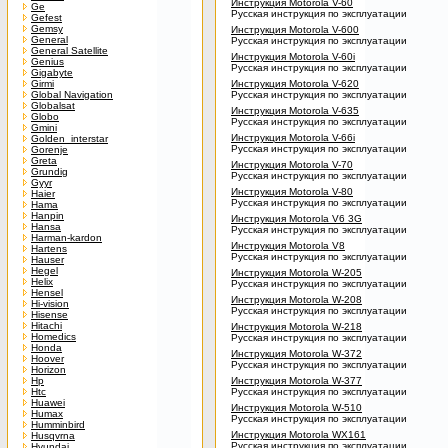
Инструкция Motorola V-60
Ge
Русская инструкция по эксплуатации
Gefest
Gemsy
Инструкция Motorola V-600
General
Русская инструкция по эксплуатации
General Satellite
Инструкция Motorola V-60i
Genius
Русская инструкция по эксплуатации
Gigabyte
Girmi
Инструкция Motorola V-620
Global Navigation
Русская инструкция по эксплуатации
Globalsat
Инструкция Motorola V-635
Globo
Русская инструкция по эксплуатации
Gmini
Инструкция Motorola V-66i
Golden_interstar
Русская инструкция по эксплуатации
Gorenje
Greta
Инструкция Motorola V-70
Grundig
Русская инструкция по эксплуатации
Gyyr
Инструкция Motorola V-80
Haier
Русская инструкция по эксплуатации
Hama
Hanpin
Инструкция Motorola V6 3G
Hansa
Русская инструкция по эксплуатации
Harman-kardon
Инструкция Motorola V8
Hartens
Русская инструкция по эксплуатации
Hauser
Hegel
Инструкция Motorola W-205
Helix
Русская инструкция по эксплуатации
Hensel
Инструкция Motorola W-208
Hi-vision
Русская инструкция по эксплуатации
Hisense
Hitachi
Инструкция Motorola W-218
Homedics
Русская инструкция по эксплуатации
Honda
Инструкция Motorola W-372
Hoover
Русская инструкция по эксплуатации
Horizon
Hp
Инструкция Motorola W-377
Htc
Русская инструкция по эксплуатации
Huawei
Инструкция Motorola W-510
Humax
Русская инструкция по эксплуатации
Humminbird
Инструкция Motorola WX161
Husqvrna
Русская инструкция по эксплуатации
Hyundai