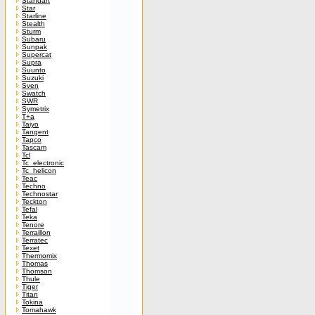
Standart
Star
Starline
Stealth
Sturm
Subaru
Sunpak
Supercat
Supra
Suunto
Suzuki
Sven
Swatch
SWR
Symetrix
T+a
Taiyo
Tangent
Tapco
Tascam
Tcl
Tc_electronic
Tc_helicon
Teac
Techno
Technostar
Teckton
Tefal
Teka
Tenore
Terraillon
Terratec
Texet
Thermomix
Thomas
Thomson
Thule
Tiger
Titan
Tokina
Tomahawk