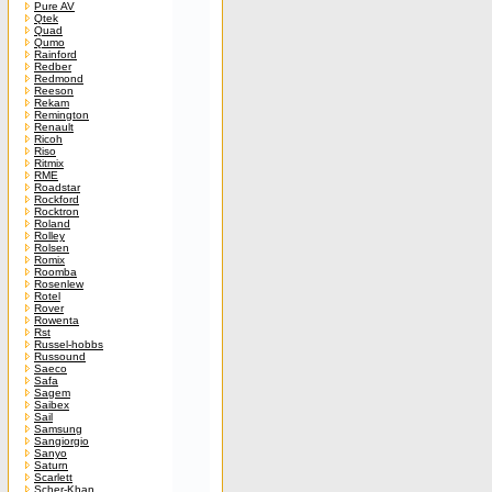
Pure AV
Qtek
Quad
Qumo
Rainford
Redber
Redmond
Reeson
Rekam
Remington
Renault
Ricoh
Riso
Ritmix
RME
Roadstar
Rockford
Rocktron
Roland
Rolley
Rolsen
Romix
Roomba
Rosenlew
Rotel
Rover
Rowenta
Rst
Russel-hobbs
Russound
Saeco
Safa
Sagem
Saibex
Sail
Samsung
Sangiorgio
Sanyo
Saturn
Scarlett
Scher-Khan