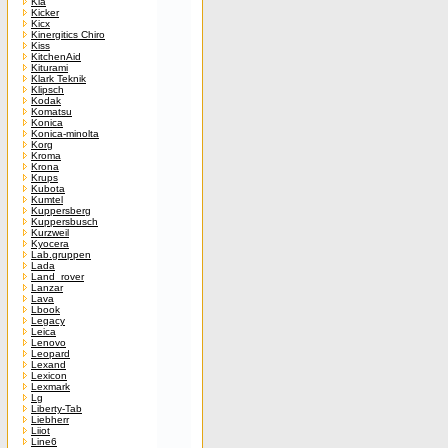
Kia
Kicker
Kicx
Kinergitics Chiro
Kiss
KitchenAid
Kiturami
Klark Teknik
Klipsch
Kodak
Komatsu
Konica
Konica-minolta
Korg
Kroma
Krona
Krups
Kubota
Kumtel
Kuppersberg
Kuppersbusch
Kurzweil
Kyocera
Lab.gruppen
Lada
Land_rover
Lanzar
Lava
Lbook
Legacy
Leica
Lenovo
Leopard
Lexand
Lexicon
Lexmark
Lg
Liberty-Tab
Liebherr
Liiot
Line6