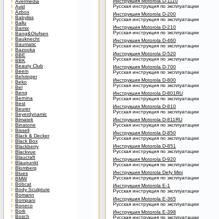
Инструкция Motorola D-1110
Avermedia
Русская инструкция по эксплуатации
Avid
Azbox
Инструкция Motorola D-200
Babyliss
Русская инструкция по эксплуатации
Ballu
Инструкция Motorola D-210
Bamix
Русская инструкция по эксплуатации
Bang&Olufsen
Bauknecht
Инструкция Motorola D-460
Baumatic
Русская инструкция по эксплуатации
Bazooka
Инструкция Motorola D-520
BBE
Русская инструкция по эксплуатации
BBK
Beauty Club
Инструкция Motorola D-700
Beem
Русская инструкция по эксплуатации
Behringer
Инструкция Motorola D-800
Beko
Русская инструкция по эксплуатации
Bel
Benq
Инструкция Motorola D-801RU
Bernina
Русская инструкция по эксплуатации
Best
Инструкция Motorola D-810
Beurer
Русская инструкция по эксплуатации
Beyerdynamic
Bimatek
Инструкция Motorola D-811RU
Binatone
Русская инструкция по эксплуатации
Bissell
Инструкция Motorola D-850
Black & Decker
Русская инструкция по эксплуатации
Black Box
Инструкция Motorola D-851
Blackberry
Русская инструкция по эксплуатации
Blackvue
Blaucraft
Инструкция Motorola D-920
Blaupunkt
Русская инструкция по эксплуатации
Blomberg
Инструкция Motorola Defy Mini
Blues
Русская инструкция по эксплуатации
BMW
Bobcat
Инструкция Motorola E-1
Body Sculpture
Русская инструкция по эксплуатации
Bomann
Инструкция Motorola E-365
Bompani
Русская инструкция по эксплуатации
Boneco
Bork
Инструкция Motorola E-398
Bosch
Русская инструкция по эксплуатации