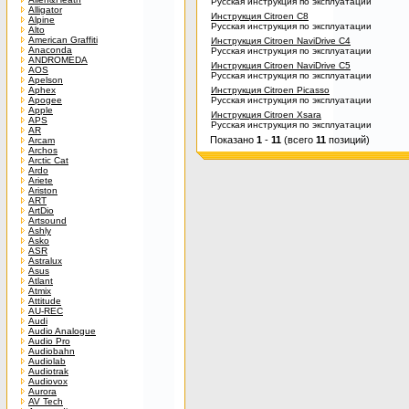
Русская инструкция по эксплуатации
Alligator
Инструкция Citroen C8
Alpine
Русская инструкция по эксплуатации
Alto
American Graffiti
Инструкция Citroen NaviDrive C4
Anaconda
Русская инструкция по эксплуатации
ANDROMEDA
Инструкция Citroen NaviDrive C5
AOS
Русская инструкция по эксплуатации
Apelson
Aphex
Инструкция Citroen Picasso
Apogee
Русская инструкция по эксплуатации
Apple
Инструкция Citroen Xsara
APS
Русская инструкция по эксплуатации
AR
Показано
1
-
11
(всего
11
позиций)
Arcam
Archos
Arctic Cat
Ardo
Ariete
Ariston
ART
ArtDio
Artsound
Ashly
Asko
ASR
Astralux
Asus
Atlant
Atmix
Attitude
AU-REC
Audi
Audio Analogue
Audio Pro
Audiobahn
Audiolab
Audiotrak
Audiovox
Aurora
AV Tech