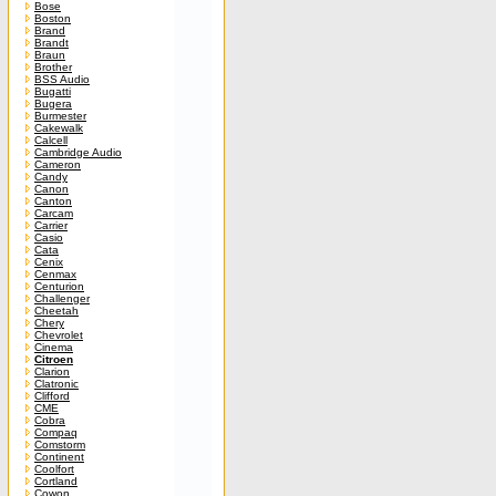
Bose
Boston
Brand
Brandt
Braun
Brother
BSS Audio
Bugatti
Bugera
Burmester
Cakewalk
Calcell
Cambridge Audio
Cameron
Candy
Canon
Canton
Carcam
Carrier
Casio
Cata
Cenix
Cenmax
Centurion
Challenger
Cheetah
Chery
Chevrolet
Cinema
Citroen
Clarion
Clatronic
Clifford
CME
Cobra
Compaq
Comstorm
Continent
Coolfort
Cortland
Cowon