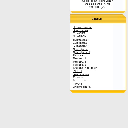
Сервисная инструкция
ACCUPHASE A-60
299.00 руб.
Статьи
Новые статьи
Все статьи
ChatGPT
NewTECH
Бытовая 1
Бытовая 2
Бытовая 3
Для офиса
Для офиса 1
Ремтех
Техника 1
Техника 2
Техника 3
Техника для дома
INFO-1
Быттехника
Туризм
Автотема
INFO-2
Электроника