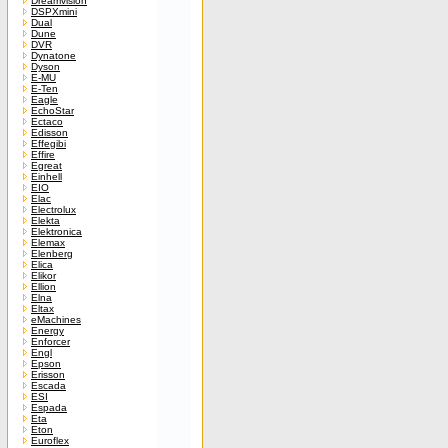
Dreamvision
DSPXmini
Dual
Dune
DVR
Dynatone
Dyson
E-MU
E-Ten
Eagle
EchoStar
Ectaco
Edisson
Effegibi
Effire
Egreat
Einhell
EIO
Elac
Electrolux
Elekta
Elektronica
Elemax
Elenberg
Elica
Elikor
Ellion
Elna
Eltax
eMachines
Energy
Enforcer
Engl
Epson
Erisson
Escada
ESI
Espada
Eta
Eton
Euroflex