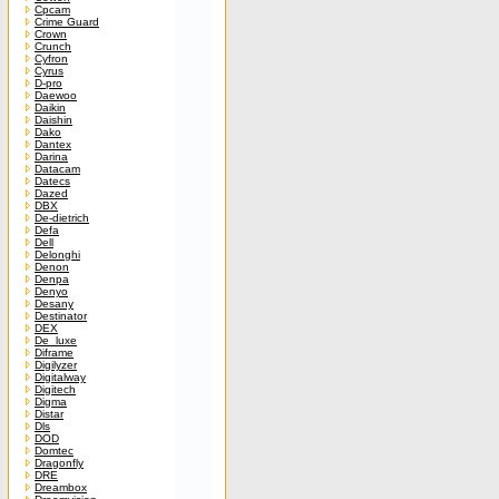
Cpcam
Crime Guard
Crown
Crunch
Cyfron
Cyrus
D-pro
Daewoo
Daikin
Daishin
Dako
Dantex
Darina
Datacam
Datecs
Dazed
DBX
De-dietrich
Defa
Dell
Delonghi
Denon
Denpa
Denyo
Desany
Destinator
DEX
De_luxe
Diframe
Digilyzer
Digitalway
Digitech
Digma
Distar
Dls
DOD
Domtec
Dragonfly
DRE
Dreambox