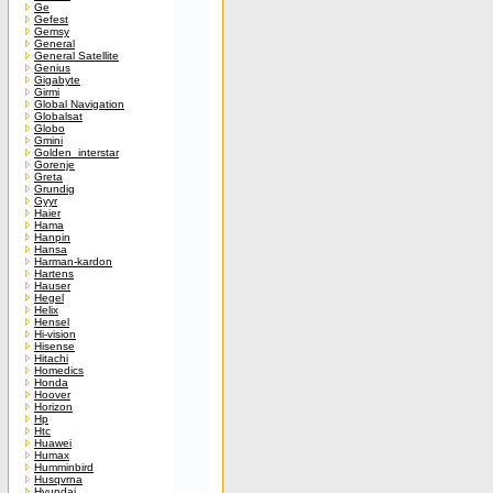
Ge
Gefest
Gemsy
General
General Satellite
Genius
Gigabyte
Girmi
Global Navigation
Globalsat
Globo
Gmini
Golden_interstar
Gorenje
Greta
Grundig
Gyyr
Haier
Hama
Hanpin
Hansa
Harman-kardon
Hartens
Hauser
Hegel
Helix
Hensel
Hi-vision
Hisense
Hitachi
Homedics
Honda
Hoover
Horizon
Hp
Htc
Huawei
Humax
Humminbird
Husqvrna
Hyundai