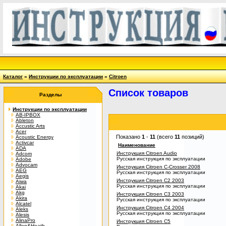
Каталог
»
Инструкции по эксплуатации
»
Citroen
Список товаров
Разделы
Инструкции по эксплуатации
AB-IPBOX
Ableton
Accustic Arts
Acer
Показано
1
-
11
(всего
11
позиций)
Acoustic Energy
Activcar
Наименование
ADA
Инструкция Citroen Audio
Adcom
Русская инструкция по эксплуатации
Adobe
Advocam
Инструкция Citroen C-Crosser 2008
AEG
Русская инструкция по эксплуатации
Aegis
Инструкция Citroen C2 2003
Aiwa
Русская инструкция по эксплуатации
Akai
Akg
Инструкция Citroen C3 2003
Akira
Русская инструкция по эксплуатации
Alcatel
Инструкция Citroen C4 2004
Aleks
Русская инструкция по эксплуатации
Alesis
AlinaPro
Инструкция Citroen C5
Allen&Heath