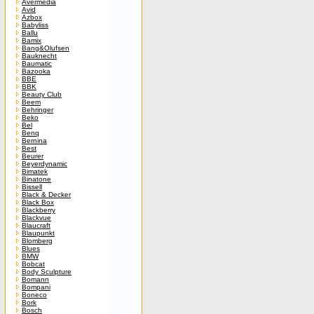
Avermedia
Avid
Azbox
Babyliss
Ballu
Bamix
Bang&Olufsen
Bauknecht
Baumatic
Bazooka
BBE
BBK
Beauty Club
Beem
Behringer
Beko
Bel
Benq
Bernina
Best
Beurer
Beyerdynamic
Bimatek
Binatone
Bissell
Black & Decker
Black Box
Blackberry
Blackvue
Blaucraft
Blaupunkt
Blomberg
Blues
BMW
Bobcat
Body Sculpture
Bomann
Bompani
Boneco
Bork
Bosch