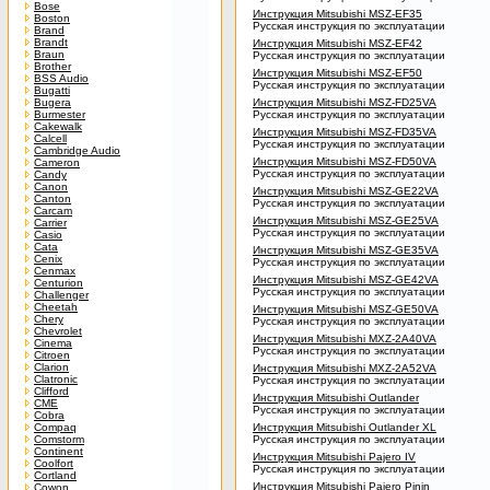
Bose
Инструкция Mitsubishi MSZ-EF35
Boston
Русская инструкция по эксплуатации
Brand
Brandt
Инструкция Mitsubishi MSZ-EF42
Braun
Русская инструкция по эксплуатации
Brother
Инструкция Mitsubishi MSZ-EF50
BSS Audio
Русская инструкция по эксплуатации
Bugatti
Bugera
Инструкция Mitsubishi MSZ-FD25VA
Burmester
Русская инструкция по эксплуатации
Cakewalk
Инструкция Mitsubishi MSZ-FD35VA
Calcell
Русская инструкция по эксплуатации
Cambridge Audio
Инструкция Mitsubishi MSZ-FD50VA
Cameron
Русская инструкция по эксплуатации
Candy
Canon
Инструкция Mitsubishi MSZ-GE22VA
Canton
Русская инструкция по эксплуатации
Carcam
Инструкция Mitsubishi MSZ-GE25VA
Carrier
Русская инструкция по эксплуатации
Casio
Cata
Инструкция Mitsubishi MSZ-GE35VA
Cenix
Русская инструкция по эксплуатации
Cenmax
Инструкция Mitsubishi MSZ-GE42VA
Centurion
Русская инструкция по эксплуатации
Challenger
Cheetah
Инструкция Mitsubishi MSZ-GE50VA
Chery
Русская инструкция по эксплуатации
Chevrolet
Инструкция Mitsubishi MXZ-2A40VA
Cinema
Русская инструкция по эксплуатации
Citroen
Clarion
Инструкция Mitsubishi MXZ-2A52VA
Clatronic
Русская инструкция по эксплуатации
Clifford
Инструкция Mitsubishi Outlander
CME
Русская инструкция по эксплуатации
Cobra
Compaq
Инструкция Mitsubishi Outlander XL
Comstorm
Русская инструкция по эксплуатации
Continent
Инструкция Mitsubishi Pajero IV
Coolfort
Русская инструкция по эксплуатации
Cortland
Инструкция Mitsubishi Pajero Pinin
Cowon