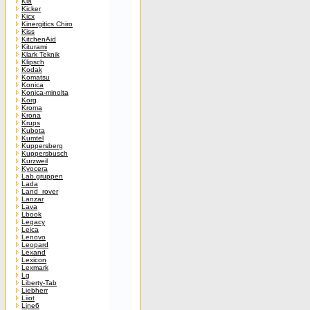
Kia
Kicker
Kicx
Kinergitics Chiro
Kiss
KitchenAid
Kiturami
Klark Teknik
Klipsch
Kodak
Komatsu
Konica
Konica-minolta
Korg
Kroma
Krona
Krups
Kubota
Kumtel
Kuppersberg
Kuppersbusch
Kurzweil
Kyocera
Lab.gruppen
Lada
Land_rover
Lanzar
Lava
Lbook
Legacy
Leica
Lenovo
Leopard
Lexand
Lexicon
Lexmark
Lg
Liberty-Tab
Liebherr
Liiot
Line6