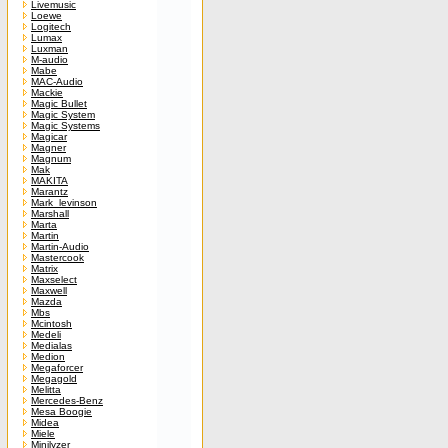
Livemusic
Loewe
Logitech
Lumax
Luxman
M-audio
Mabe
MAC-Audio
Mackie
Magic Bullet
Magic System
Magic Systems
Magicar
Magner
Magnum
Mak
MAKITA
Marantz
Mark_levinson
Marshall
Marta
Martin
Martin-Audio
Mastercook
Matrix
Maxselect
Maxwell
Mazda
Mbs
Mcintosh
Medeli
Medialas
Medion
Megaforcer
Megagold
Melitta
Mercedes-Benz
Mesa Boogie
Midea
Miele
Minilyzer