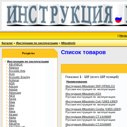
|
Нача
Каталог
»
Инструкции по эксплуатации
»
Mitsubishi
Список товаров
Разделы
Инструкции по эксплуатации
AB-IPBOX
Ableton
Accustic Arts
Acer
Показано
1
-
137
(всего
137
позиций)
Acoustic Energy
Activcar
Наименование
ADA
Инструкция Mitsubishi 56P-QF60LCU
Adcom
Русская инструкция по эксплуатации
Adobe
Advocam
Инструкция Mitsubishi ASX
AEG
Русская инструкция по эксплуатации
Aegis
Инструкция Mitsubishi Colt (1983-1993)
Aiwa
Русская инструкция по эксплуатации
Akai
Akg
Инструкция Mitsubishi Cordia (1983-1993)
Akira
Русская инструкция по эксплуатации
Alcatel
Инструкция Mitsubishi CT-14AM4R
Aleks
Русская инструкция по эксплуатации
Alesis
AlinaPro
Инструкция Mitsubishi CT-20AM4R
Allen&Heath