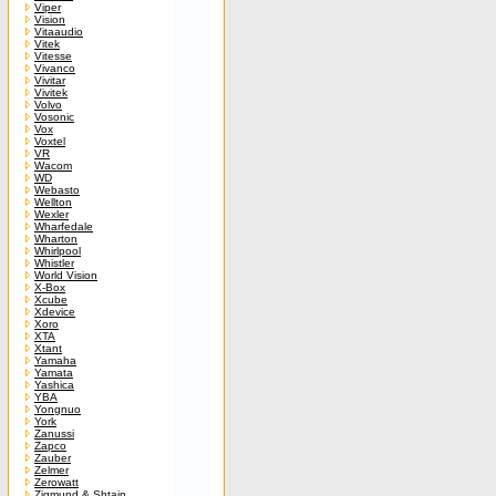
Viper
Vision
Vitaaudio
Vitek
Vitesse
Vivanco
Vivitar
Vivitek
Volvo
Vosonic
Vox
Voxtel
VR
Wacom
WD
Webasto
Wellton
Wexler
Wharfedale
Wharton
Whirlpool
Whistler
World Vision
X-Box
Xcube
Xdevice
Xoro
XTA
Xtant
Yamaha
Yamata
Yashica
YBA
Yongnuo
York
Zanussi
Zapco
Zauber
Zelmer
Zerowatt
Zigmund & Shtain