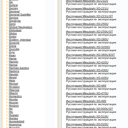
Инструкция Mitsubishi XD-211U
Ge
Русская инструкция по эксплуатации
Gefest
Gemsy
Инструкция Mitsubishi XD-221U
General
Русская инструкция по эксплуатации
General Satellite
Инструкция Mitsubishi XD-221U-ST
Genius
Русская инструкция по эксплуатации
Gigabyte
Girmi
Инструкция Mitsubishi XD-250U
Global Navigation
Русская инструкция по эксплуатации
Globalsat
Инструкция Mitsubishi XD-250U-ST
Globo
Русская инструкция по эксплуатации
Gmini
Инструкция Mitsubishi XD-280U
Golden_interstar
Русская инструкция по эксплуатации
Gorenje
Greta
Инструкция Mitsubishi XD-3200U
Grundig
Русская инструкция по эксплуатации
Gyyr
Инструкция Mitsubishi XD-360U-EST
Haier
Русская инструкция по эксплуатации
Hama
Hanpin
Инструкция Mitsubishi XD-420U
Hansa
Русская инструкция по эксплуатации
Harman-kardon
Инструкция Mitsubishi XD-430U
Hartens
Русская инструкция по эксплуатации
Hauser
Hegel
Инструкция Mitsubishi XD-435U
Helix
Русская инструкция по эксплуатации
Hensel
Инструкция Mitsubishi XD-460
Hi-vision
Русская инструкция по эксплуатации
Hisense
Hitachi
Инструкция Mitsubishi XD-470U
Homedics
Русская инструкция по эксплуатации
Honda
Инструкция Mitsubishi XD-490
Hoover
Русская инструкция по эксплуатации
Horizon
Hp
Инструкция Mitsubishi XD-500U-ST
Htc
Русская инструкция по эксплуатации
Huawei
Инструкция Mitsubishi XD-510U
Humax
Русская инструкция по эксплуатации
Humminbird
Инструкция Mitsubishi XD-520U
Husqvrna
Русская инструкция по эксплуатации
Hyundai