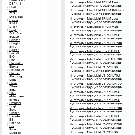
Dreamvision
Инструкция Mitsubishi TRIUM Astral
DSPXmini
Русская инструкция по эксплуатации
Dual
Dune
Инструкция Mitsubishi TRIUM Exlipse XL
DVR
Русская инструкция по эксплуатации
Dynatone
Инструкция Mitsubishi TRIUM Laser
Dyson
Русская инструкция по эксплуатации
E-MU
E-Ten
Инструкция Mitsubishi TRIUM Mars
Eagle
Русская инструкция по эксплуатации
EchoStar
Инструкция Mitsubishi VS-50PH70U
Ectaco
Русская инструкция по эксплуатации
Edisson
Инструкция Mitsubishi VS-50PHF70U
Effegibi
Русская инструкция по эксплуатации
Effire
Egreat
Инструкция Mitsubishi VS-50XH70U
Einhell
Русская инструкция по эксплуатации
EIO
Инструкция Mitsubishi VS-50XHF70U
Elac
Русская инструкция по эксплуатации
Electrolux
Elekta
Инструкция Mitsubishi VS-50XL50
Elektronica
Русская инструкция по эксплуатации
Elemax
Инструкция Mitsubishi VS-50XL70U
Elenberg
Русская инструкция по эксплуатации
Elica
Elikor
Инструкция Mitsubishi VS-50XLF70U
Ellion
Русская инструкция по эксплуатации
Elna
Инструкция Mitsubishi VS-67PH50U
Eltax
Русская инструкция по эксплуатации
eMachines
Energy
Инструкция Mitsubishi VS-67PH70U
Enforcer
Русская инструкция по эксплуатации
Engl
Инструкция Mitsubishi VS-67PHF70U
Epson
Русская инструкция по эксплуатации
Erisson
Escada
Инструкция Mitsubishi VS-67XH70U
ESI
Русская инструкция по эксплуатации
Espada
Инструкция Mitsubishi VS-67XHF70U
Eta
Русская инструкция по эксплуатации
Eton
Инструкция Mitsubishi VS-67XL50
Euroflex