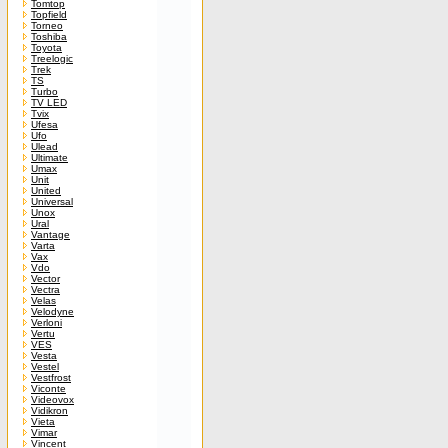
Tomtop
Topfield
Torneo
Toshiba
Toyota
Treelogic
Trek
TS
Turbo
TV LED
Tvix
Ufesa
Ufo
Ulead
Ultimate
Umax
Unit
United
Universal
Unox
Ural
Vantage
Varta
Vax
Vdo
Vector
Vectra
Velas
Velodyne
Verloni
Vertu
VES
Vesta
Vestel
Vestfrost
Viconte
Videovox
Vidikron
Vieta
Vimar
Vincent