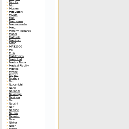
Minolta
Mio
Mission
Mitsubishi
Miyota
MKS
Mongoose
Monitor-audio
Mora
Morphy_richards
Moser
Motorola
Moulinex
MPIO
MPS2000
Msi
MTX
Multitronics
Music Hall
Musica Nova
Musical Fidelity
Mustec
Myone
Myryad
Mystery
Nad
Nakamichi
Nardi
National
Naviangel
Navigon
Nec
Necchi
Neff
Neoline
Neutrik
Nevalux
Nexx
Nikkor
Nikon
Nimzy