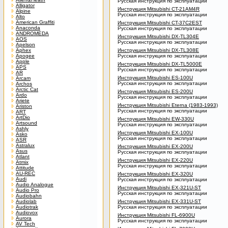
Русская инструкция по эксплуатации
Alligator
Инструкция Mitsubishi CT-21AM4R
Alpine
Русская инструкция по эксплуатации
Alto
American Graffiti
Инструкция Mitsubishi CT-37C2EST
Anaconda
Русская инструкция по эксплуатации
ANDROMEDA
Инструкция Mitsubishi DX-TL304E
AOS
Русская инструкция по эксплуатации
Apelson
Aphex
Инструкция Mitsubishi DX-TL308E
Apogee
Русская инструкция по эксплуатации
Apple
Инструкция Mitsubishi DX-TL5000E
APS
Русская инструкция по эксплуатации
AR
Инструкция Mitsubishi ES-100U
Arcam
Русская инструкция по эксплуатации
Archos
Arctic Cat
Инструкция Mitsubishi ES-200U
Ardo
Русская инструкция по эксплуатации
Ariete
Инструкция Mitsubishi Eterna (1983-1993)
Ariston
Русская инструкция по эксплуатации
ART
ArtDio
Инструкция Mitsubishi EW-330U
Artsound
Русская инструкция по эксплуатации
Ashly
Инструкция Mitsubishi EX-100U
Asko
Русская инструкция по эксплуатации
ASR
Astralux
Инструкция Mitsubishi EX-200U
Asus
Русская инструкция по эксплуатации
Atlant
Инструкция Mitsubishi EX-220U
Atmix
Русская инструкция по эксплуатации
Attitude
AU-REC
Инструкция Mitsubishi EX-320U
Audi
Русская инструкция по эксплуатации
Audio Analogue
Инструкция Mitsubishi EX-321U-ST
Audio Pro
Русская инструкция по эксплуатации
Audiobahn
Audiolab
Инструкция Mitsubishi EX-331U-ST
Audiotrak
Русская инструкция по эксплуатации
Audiovox
Инструкция Mitsubishi FL-6900U
Aurora
Русская инструкция по эксплуатации
AV Tech