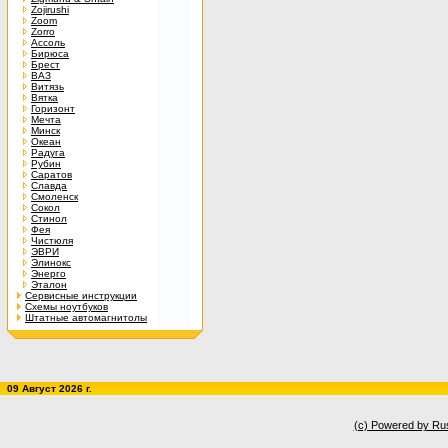
Zojirushi
Zoom
Zorro
Ассоль
Бирюса
Брест
ВАЗ
Витязь
Вятка
Горизонт
Мечта
Минск
Океан
Радуга
Рубин
Саратов
Славда
Смоленск
Сокол
Стинол
Фея
Чистюля
ЭВРИ
Элинокс
Энерго
Эталон
Сервисные инструкции
Схемы ноутбуков
Штатные автомагнитолы
09 Август 2026 г.
(c) Powered by Ru