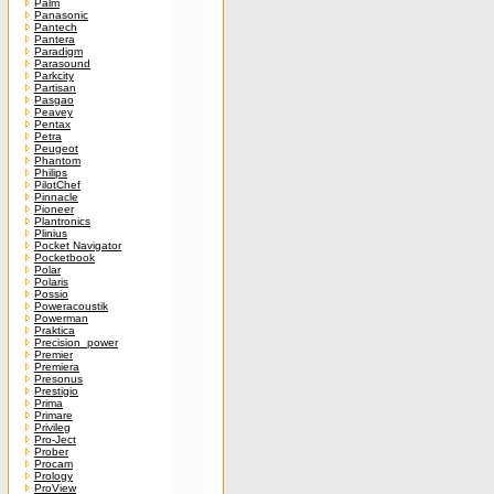
Palm
Panasonic
Pantech
Pantera
Paradigm
Parasound
Parkcity
Partisan
Pasgao
Peavey
Pentax
Petra
Peugeot
Phantom
Philips
PilotChef
Pinnacle
Pioneer
Plantronics
Plinius
Pocket Navigator
Pocketbook
Polar
Polaris
Possio
Poweracoustik
Powerman
Praktica
Precision_power
Premier
Premiera
Presonus
Prestigio
Prima
Primare
Privileg
Pro-Ject
Prober
Procam
Prology
ProView