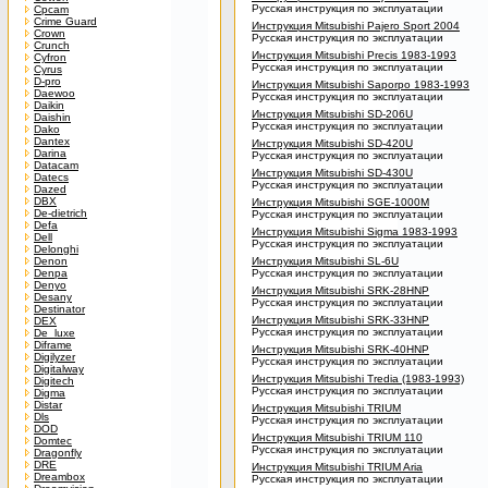
Русская инструкция по эксплуатации
Cpcam
Crime Guard
Инструкция Mitsubishi Pajero Sport 2004
Crown
Русская инструкция по эксплуатации
Crunch
Инструкция Mitsubishi Precis 1983-1993
Cyfron
Русская инструкция по эксплуатации
Cyrus
D-pro
Инструкция Mitsubishi Saporpo 1983-1993
Daewoo
Русская инструкция по эксплуатации
Daikin
Инструкция Mitsubishi SD-206U
Daishin
Русская инструкция по эксплуатации
Dako
Dantex
Инструкция Mitsubishi SD-420U
Darina
Русская инструкция по эксплуатации
Datacam
Инструкция Mitsubishi SD-430U
Datecs
Русская инструкция по эксплуатации
Dazed
DBX
Инструкция Mitsubishi SGE-1000M
De-dietrich
Русская инструкция по эксплуатации
Defa
Инструкция Mitsubishi Sigma 1983-1993
Dell
Русская инструкция по эксплуатации
Delonghi
Denon
Инструкция Mitsubishi SL-6U
Denpa
Русская инструкция по эксплуатации
Denyo
Инструкция Mitsubishi SRK-28HNP
Desany
Русская инструкция по эксплуатации
Destinator
Инструкция Mitsubishi SRK-33HNP
DEX
Русская инструкция по эксплуатации
De_luxe
Diframe
Инструкция Mitsubishi SRK-40HNP
Digilyzer
Русская инструкция по эксплуатации
Digitalway
Инструкция Mitsubishi Tredia (1983-1993)
Digitech
Русская инструкция по эксплуатации
Digma
Distar
Инструкция Mitsubishi TRIUM
Dls
Русская инструкция по эксплуатации
DOD
Инструкция Mitsubishi TRIUM 110
Domtec
Русская инструкция по эксплуатации
Dragonfly
DRE
Инструкция Mitsubishi TRIUM Aria
Dreambox
Русская инструкция по эксплуатации