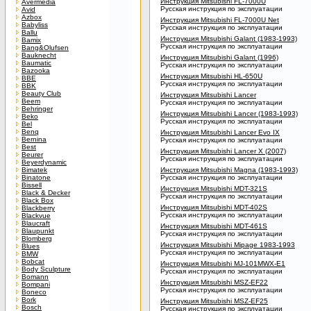
Инструкция Mitsubishi FL-7000U
Avermedia
Русская инструкция по эксплуатации
Avid
Azbox
Инструкция Mitsubishi FL-7000U Net
Babyliss
Русская инструкция по эксплуатации
Ballu
Инструкция Mitsubishi Galant (1983-1993)
Bamix
Русская инструкция по эксплуатации
Bang&Olufsen
Bauknecht
Инструкция Mitsubishi Galant (1996)
Baumatic
Русская инструкция по эксплуатации
Bazooka
Инструкция Mitsubishi HL-650U
BBE
Русская инструкция по эксплуатации
BBK
Beauty Club
Инструкция Mitsubishi Lancer
Beem
Русская инструкция по эксплуатации
Behringer
Инструкция Mitsubishi Lancer (1983-1993)
Beko
Русская инструкция по эксплуатации
Bel
Benq
Инструкция Mitsubishi Lancer Evo IX
Bernina
Русская инструкция по эксплуатации
Best
Инструкция Mitsubishi Lancer X (2007)
Beurer
Русская инструкция по эксплуатации
Beyerdynamic
Bimatek
Инструкция Mitsubishi Magna (1983-1993)
Binatone
Русская инструкция по эксплуатации
Bissell
Инструкция Mitsubishi MDT-321S
Black & Decker
Русская инструкция по эксплуатации
Black Box
Инструкция Mitsubishi MDT-402S
Blackberry
Русская инструкция по эксплуатации
Blackvue
Blaucraft
Инструкция Mitsubishi MDT-461S
Blaupunkt
Русская инструкция по эксплуатации
Blomberg
Инструкция Mitsubishi Mipage 1983-1993
Blues
Русская инструкция по эксплуатации
BMW
Bobcat
Инструкция Mitsubishi MJ-101MWX-E1
Body Sculpture
Русская инструкция по эксплуатации
Bomann
Инструкция Mitsubishi MSZ-EF22
Bompani
Русская инструкция по эксплуатации
Boneco
Bork
Инструкция Mitsubishi MSZ-EF25
Bosch
Русская инструкция по эксплуатации