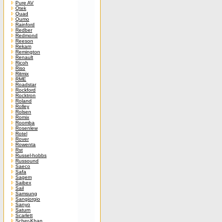
Pure AV
Qtek
Quad
Qumo
Rainford
Redber
Redmond
Reeson
Rekam
Remington
Renault
Ricoh
Riso
Ritmix
RME
Roadstar
Rockford
Rocktron
Roland
Rolley
Rolsen
Romix
Roomba
Rosenlew
Rotel
Rover
Rowenta
Rst
Russel-hobbs
Russound
Saeco
Safa
Sagem
Saibex
Sail
Samsung
Sangiorgio
Sanyo
Saturn
Scarlett
Scher-Khan