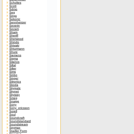
Scholtes
Scott
Sdmo
Seg
Sega
Sekonic
Sennheirzer
Severin
Sezam
Sharp
Sheriff
Sherwood
Shindo
Shivaki
Shturmann
Shure
Siemens
Sigma
Silanos
Siltal
Silter
Sims
Sinbo
Singer
Sitronics
Skoda
Skygate
Skynet
Skyway
Smeg
Snaige
Sony
Sony_ericsson
Sorell
Soul
Soundcraft
Soundstandard
Soundstream
Spymax
Stadler Form