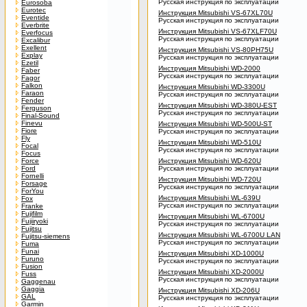
Русская инструкция по эксплуатации
Eurosoba
Eurotec
Инструкция Mitsubishi VS-67XL70U
Eventide
Русская инструкция по эксплуатации
Everbrite
Инструкция Mitsubishi VS-67XLF70U
Everfocus
Русская инструкция по эксплуатации
Excalibur
Exellent
Инструкция Mitsubishi VS-80PH75U
Explay
Русская инструкция по эксплуатации
Ezetil
Инструкция Mitsubishi WD-2000
Faber
Русская инструкция по эксплуатации
Fagor
Falkon
Инструкция Mitsubishi WD-3300U
Faraon
Русская инструкция по эксплуатации
Fender
Инструкция Mitsubishi WD-380U-EST
Ferguson
Русская инструкция по эксплуатации
Final-Sound
Finevu
Инструкция Mitsubishi WD-500U-ST
Fiore
Русская инструкция по эксплуатации
Fly
Инструкция Mitsubishi WD-510U
Focal
Русская инструкция по эксплуатации
Focus
Force
Инструкция Mitsubishi WD-620U
Ford
Русская инструкция по эксплуатации
Fornelli
Инструкция Mitsubishi WD-720U
Forsage
Русская инструкция по эксплуатации
ForYou
Инструкция Mitsubishi WL-639U
Fox
Русская инструкция по эксплуатации
Franke
Fujifilm
Инструкция Mitsubishi WL-6700U
Fujiiryoki
Русская инструкция по эксплуатации
Fujitsu
Инструкция Mitsubishi WL-6700U LAN
Fujitsu-siemens
Русская инструкция по эксплуатации
Fuma
Funai
Инструкция Mitsubishi XD-1000U
Furuno
Русская инструкция по эксплуатации
Fusion
Инструкция Mitsubishi XD-2000U
Fuss
Русская инструкция по эксплуатации
Gaggenau
Gaggia
Инструкция Mitsubishi XD-206U
GAL
Русская инструкция по эксплуатации
Garmin