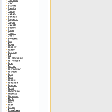
Standart
Star
Starline
Stealth
Sturm
Subaru
Sunpak
Supercat
Supra
Suunto
Suzuki
Sven
Swatch
SWR
Symetrix
T+a
Taiyo
Tangent
Tapco
Tascam
Tcl
Tc_electronic
Tc_helicon
Teac
Techno
Technostar
Teckton
Tefal
Teka
Tenore
Terraillon
Terratec
Texet
Thermomix
Thomas
Thomson
Thule
Tiger
Titan
Tokina
Tomahawk