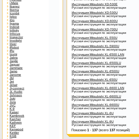
i-Mate
Инструкция Mitsubishi XD-530E
Ibanez
Русская инструкция по эксплуатации
Iberna
Инструкция Mitsubishi XD-530U
Iconbit
Русская инструкция по эксплуатации
Igloo
iGo
Инструкция Mitsubishi XD-600U
Iiyama
Русская инструкция по эксплуатации
Indesit
Инструкция Mitsubishi XD-700U
Infinity
Русская инструкция по эксплуатации
Infocus
Inspector
Инструкция Mitsubishi XL-550U
Involight
Русская инструкция по эксплуатации
Iriver
Инструкция Mitsubishi XL-5900U
iRobot
Русская инструкция по эксплуатации
iRu
Izumi
Инструкция Mitsubishi XL-6500 LAN
Jabra
Русская инструкция по эксплуатации
Jagile
Инструкция Mitsubishi XL-6500LU
Jaguar
Русская инструкция по эксплуатации
Jammate
Jamo
Инструкция Mitsubishi XL-6500U
Janome
Русская инструкция по эксплуатации
Jbl
Инструкция Mitsubishi XL-650U
Jet
Русская инструкция по эксплуатации
Jetair
Инструкция Mitsubishi XL-6600 LAN
Jj-connect
Русская инструкция по эксплуатации
JL-Audio
Johnson
Инструкция Mitsubishi XL-6600LU
Juki
Русская инструкция по эксплуатации
Jura
Инструкция Mitsubishi XL-6600U
JVC
Русская инструкция по эксплуатации
K-9
Kaiser
Инструкция Mitsubishi XL-6U
Kambrook
Русская инструкция по эксплуатации
Karcher
Инструкция Mitsubishi XL-9U
Kathrein
Русская инструкция по эксплуатации
KEF
Kenwood
Показано
1
-
137
(всего
137
позиций)
Kettler
KGB