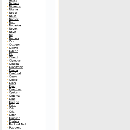
Nintaus
Nintendo
Nissan
Nodor
Nokia
Nootec
Nord
Novation
Novex
Novis
Nrg
Numark
Oce
Octagon
Octave
Odeon
Oki
Olivetti
Olympus
Omega
Omnitronic
Omron
Oneforall
Onext
Onkyo
Onyx
Opel
Openbox
Opticum
Optoma
Orbit
Oregon
Orion
Oris
Orla
Orton
Oursson
Oysters
Packard Bell
Pageone