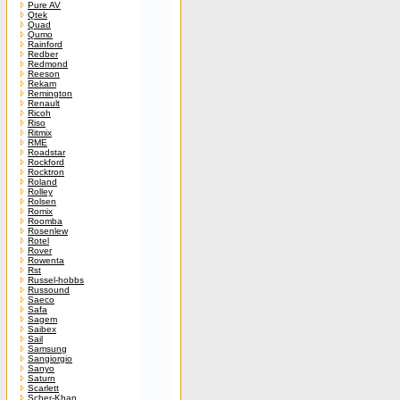
Pure AV
Qtek
Quad
Qumo
Rainford
Redber
Redmond
Reeson
Rekam
Remington
Renault
Ricoh
Riso
Ritmix
RME
Roadstar
Rockford
Rocktron
Roland
Rolley
Rolsen
Romix
Roomba
Rosenlew
Rotel
Rover
Rowenta
Rst
Russel-hobbs
Russound
Saeco
Safa
Sagem
Saibex
Sail
Samsung
Sangiorgio
Sanyo
Saturn
Scarlett
Scher-Khan