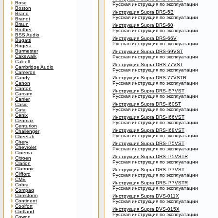
Bose
Русская инструкция по эксплуатации
Boston
Инструкция Supra DRS-5B
Brand
Русская инструкция по эксплуатации
Brandt
Braun
Инструкция Supra DRS-60
Brother
Русская инструкция по эксплуатации
BSS Audio
Инструкция Supra DRS-66V
Bugatti
Русская инструкция по эксплуатации
Bugera
Burmester
Инструкция Supra DRS-69VST
Cakewalk
Русская инструкция по эксплуатации
Calcell
Инструкция Supra DRS-77VST
Cambridge Audio
Русская инструкция по эксплуатации
Cameron
Candy
Инструкция Supra DRS-77VSTR
Canon
Русская инструкция по эксплуатации
Canton
Инструкция Supra DRS-I57VST
Carcam
Русская инструкция по эксплуатации
Carrier
Инструкция Supra DRS-I60ST
Casio
Русская инструкция по эксплуатации
Cata
Cenix
Инструкция Supra DRS-I66VST
Cenmax
Русская инструкция по эксплуатации
Centurion
Инструкция Supra DRS-I68VST
Challenger
Русская инструкция по эксплуатации
Cheetah
Chery
Инструкция Supra DRS-I75VST
Chevrolet
Русская инструкция по эксплуатации
Cinema
Инструкция Supra DRS-I75VSTR
Citroen
Русская инструкция по эксплуатации
Clarion
Clatronic
Инструкция Supra DRS-I77VST
Clifford
Русская инструкция по эксплуатации
CME
Инструкция Supra DRS-I77VSTR
Cobra
Русская инструкция по эксплуатации
Compaq
Comstorm
Инструкция Supra DVS-011X
Continent
Русская инструкция по эксплуатации
Coolfort
Инструкция Supra DVS-015X
Cortland
Русская инструкция по эксплуатации
Cowon