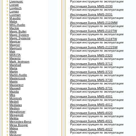
Livemusic
Русская инструкция по эксплуатации
Loewe
Инструкция Supra MWS-2030
Logitech
Русская инструкция по эксплуатации
Lumax
Инструкция Supra MWS-2031
Luxman
Русская инструкция по эксплуатации
M-audio
Mabe
Инструкция Supra MWS-2110MW
MAC-Audio
Русская инструкция по эксплуатации
Mackie
Инструкция Supra MWS-2110TW
Magic Bullet
Русская инструкция по эксплуатации
Magic System
Magic Systems
Инструкция Supra MWS-2118TW
Magicar
Русская инструкция по эксплуатации
Magner
Инструкция Supra MWS-2122SW
Magnum
Русская инструкция по эксплуатации
Mak
MAKITA
Инструкция Supra MWS-2320
Marantz
Русская инструкция по эксплуатации
Mark_levinson
Инструкция Supra MWS-3712
Marshall
Русская инструкция по эксплуатации
Marta
Martin
Инструкция Supra MWS-3723
Martin-Audio
Русская инструкция по эксплуатации
Mastercook
Инструкция Supra MWS-3730
Matrix
Русская инструкция по эксплуатации
Maxselect
Maxwell
Инструкция Supra MWS-3731
Mazda
Русская инструкция по эксплуатации
Mbs
Инструкция Supra MWS-4001
Mcintosh
Русская инструкция по эксплуатации
Medeli
Инструкция Supra MWS-4012
Medialas
Русская инструкция по эксплуатации
Medion
Megaforcer
Инструкция Supra MWS-4020
Megagold
Русская инструкция по эксплуатации
Melitta
Инструкция Supra MWS-4021
Mercedes-Benz
Русская инструкция по эксплуатации
Mesa Boogie
Midea
Инструкция Supra MWS-4022
Miele
Русская инструкция по эксплуатации
Minilyzer