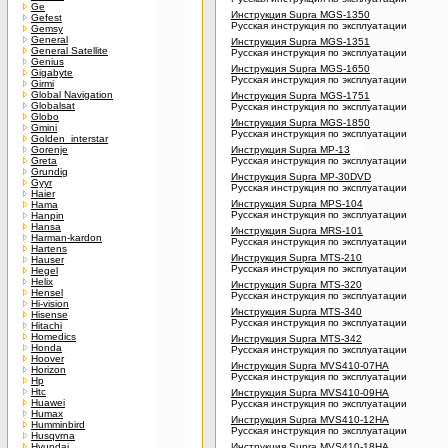
Ge
Инструкция Supra MGS-1350
Gefest
Русская инструкция по эксплуатации
Gemsy
General
Инструкция Supra MGS-1351
General Satellite
Русская инструкция по эксплуатации
Genius
Инструкция Supra MGS-1650
Gigabyte
Русская инструкция по эксплуатации
Girmi
Global Navigation
Инструкция Supra MGS-1751
Globalsat
Русская инструкция по эксплуатации
Globo
Инструкция Supra MGS-1850
Gmini
Русская инструкция по эксплуатации
Golden_interstar
Gorenje
Инструкция Supra MP-13
Greta
Русская инструкция по эксплуатации
Grundig
Инструкция Supra MP-30DVD
Gyyr
Русская инструкция по эксплуатации
Haier
Инструкция Supra MPS-104
Hama
Русская инструкция по эксплуатации
Hanpin
Hansa
Инструкция Supra MRS-101
Harman-kardon
Русская инструкция по эксплуатации
Hartens
Инструкция Supra MTS-210
Hauser
Русская инструкция по эксплуатации
Hegel
Helix
Инструкция Supra MTS-320
Hensel
Русская инструкция по эксплуатации
Hi-vision
Инструкция Supra MTS-340
Hisense
Русская инструкция по эксплуатации
Hitachi
Homedics
Инструкция Supra MTS-342
Honda
Русская инструкция по эксплуатации
Hoover
Инструкция Supra MVS410-07HA
Horizon
Русская инструкция по эксплуатации
Hp
Htc
Инструкция Supra MVS410-09HA
Huawei
Русская инструкция по эксплуатации
Humax
Инструкция Supra MVS410-12HA
Humminbird
Русская инструкция по эксплуатации
Husqvrna
Hyundai
Инструкция Supra MVS410-18HA