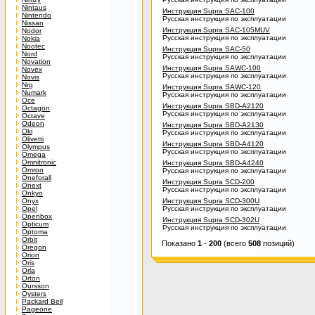
Nintaus
Инструкция Supra SAC-100
Nintendo
Русская инструкция по эксплуатации
Nissan
Инструкция Supra SAC-105MUV
Nodor
Русская инструкция по эксплуатации
Nokia
Nootec
Инструкция Supra SAC-50
Nord
Русская инструкция по эксплуатации
Novation
Инструкция Supra SAWC-100
Novex
Русская инструкция по эксплуатации
Novis
Nrg
Инструкция Supra SAWC-120
Numark
Русская инструкция по эксплуатации
Oce
Инструкция Supra SBD-A2120
Octagon
Русская инструкция по эксплуатации
Octave
Odeon
Инструкция Supra SBD-A2130
Oki
Русская инструкция по эксплуатации
Olivetti
Инструкция Supra SBD-A4120
Olympus
Русская инструкция по эксплуатации
Omega
Omnitronic
Инструкция Supra SBD-A4240
Omron
Русская инструкция по эксплуатации
Oneforall
Инструкция Supra SCD-200
Onext
Русская инструкция по эксплуатации
Onkyo
Onyx
Инструкция Supra SCD-300U
Opel
Русская инструкция по эксплуатации
Openbox
Инструкция Supra SCD-302U
Opticum
Русская инструкция по эксплуатации
Optoma
Orbit
Показано
1
-
200
(всего
508
позиций)
Oregon
Orion
Oris
Orla
Orton
Oursson
Oysters
Packard Bell
Pageone