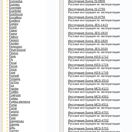
Eurosoba
Инструкция Supra IS-0800
Eurotec
Русская инструкция по эксплуатации
Eventide
Инструкция Supra IS-2750
Everbrite
Русская инструкция по эксплуатации
Everfocus
Инструкция Supra IS-9750
Excalibur
Русская инструкция по эксплуатации
Exellent
Explay
Инструкция Supra JES-1413
Ezetil
Русская инструкция по эксплуатации
Faber
Инструкция Supra JES-1810
Fagor
Русская инструкция по эксплуатации
Falkon
Faraon
Инструкция Supra JES-1820
Fender
Русская инструкция по эксплуатации
Ferguson
Инструкция Supra JES-2020
Final-Sound
Русская инструкция по эксплуатации
Finevu
Fiore
Инструкция Supra KES-1712
Fly
Русская инструкция по эксплуатации
Focal
Инструкция Supra KES-1724
Focus
Русская инструкция по эксплуатации
Force
Ford
Инструкция Supra KES-1735
Fornelli
Русская инструкция по эксплуатации
Forsage
Инструкция Supra MCS-3510
ForYou
Русская инструкция по эксплуатации
Fox
Franke
Инструкция Supra MCS-4121
Fujifilm
Русская инструкция по эксплуатации
Fujiiryoki
Инструкция Supra MCS-4501
Fujitsu
Русская инструкция по эксплуатации
Fujitsu-siemens
Инструкция Supra MCS-4511
Fuma
Русская инструкция по эксплуатации
Funai
Furuno
Инструкция Supra MCS-4701
Fusion
Русская инструкция по эксплуатации
Fuss
Инструкция Supra MCS-4702
Gaggenau
Русская инструкция по эксплуатации
Gaggia
GAL
Инструкция Supra MCS-5701
Garmin
Русская инструкция по эксплуатации