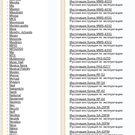
Инструкция Supra MWS-4023
Minolta
Русская инструкция по эксплуатации
Mio
Mission
Инструкция Supra MWS-4030
Mitsubishi
Русская инструкция по эксплуатации
Miyota
Инструкция Supra MWS-4031
MKS
Русская инструкция по эксплуатации
Mongoose
Monitor-audio
Инструкция Supra MWS-4032
Mora
Русская инструкция по эксплуатации
Morphy_richards
Инструкция Supra MWS-4331
Moser
Русская инструкция по эксплуатации
Motorola
Moulinex
Инструкция Supra MWS-4522
MPIO
Русская инструкция по эксплуатации
MPS2000
Инструкция Supra MWS-8200
Msi
Русская инструкция по эксплуатации
MTX
Инструкция Supra PAS-6255
Multitronics
Русская инструкция по эксплуатации
Music Hall
Musica Nova
Инструкция Supra PAS-6277
Musical Fidelity
Русская инструкция по эксплуатации
Mustec
Инструкция Supra RF-52
Myone
Русская инструкция по эксплуатации
Myryad
Mystery
Инструкция Supra RF-54
Nad
Русская инструкция по эксплуатации
Nakamichi
Инструкция Supra RF-92
Nardi
Русская инструкция по эксплуатации
National
Naviangel
Инструкция Supra RF-94
Navigon
Русская инструкция по эксплуатации
Nec
Инструкция Supra SA-26FM
Necchi
Русская инструкция по эксплуатации
Neff
Neoline
Инструкция Supra SA-28FM
Neutrik
Русская инструкция по эксплуатации
Nevalux
Инструкция Supra SA-30FM
Nexx
Русская инструкция по эксплуатации
Nikkor
Nikon
Инструкция Supra SA-32FM
Nimzy
Русская инструкция по эксплуатации