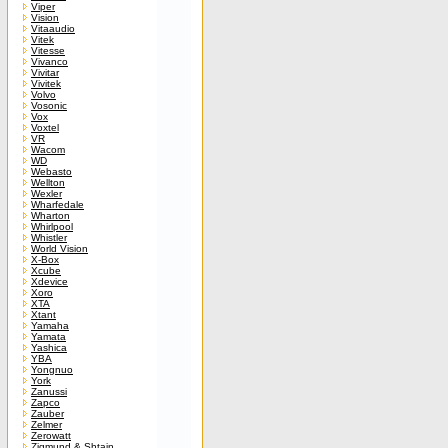
Viper
Vision
Vitaaudio
Vitek
Vitesse
Vivanco
Vivitar
Vivitek
Volvo
Vosonic
Vox
Voxtel
VR
Wacom
WD
Webasto
Wellton
Wexler
Wharfedale
Wharton
Whirlpool
Whistler
World Vision
X-Box
Xcube
Xdevice
Xoro
XTA
Xtant
Yamaha
Yamata
Yashica
YBA
Yongnuo
York
Zanussi
Zapco
Zauber
Zelmer
Zerowatt
Zigmund & Shtain