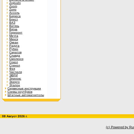
Zojirushi
Zoom
Zorro
Ассоль
Бирюса
Брест
ВАЗ
Витязь
Вятка
Горизонт
Мечта
Минск
Океан
Радуга
Рубин
Саратов
Славда
Смоленск
Сокол
Стинол
Фея
Чистюля
ЭВРИ
Элинокс
Энерго
Эталон
Сервисные инструкции
Схемы ноутбуков
Штатные автомагнитолы
08 Август 2026 г.
(c) Powered by Ru