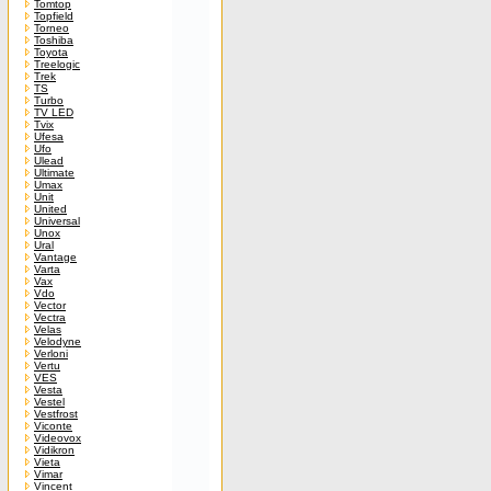
Tomtop
Topfield
Torneo
Toshiba
Toyota
Treelogic
Trek
TS
Turbo
TV LED
Tvix
Ufesa
Ufo
Ulead
Ultimate
Umax
Unit
United
Universal
Unox
Ural
Vantage
Varta
Vax
Vdo
Vector
Vectra
Velas
Velodyne
Verloni
Vertu
VES
Vesta
Vestel
Vestfrost
Viconte
Videovox
Vidikron
Vieta
Vimar
Vincent