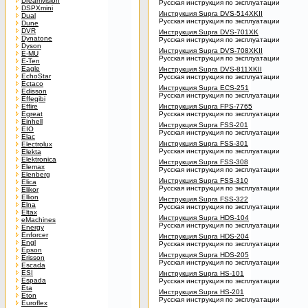
Dreamvision
Русская инструкция по эксплуатации
DSPXmini
Инструкция Supra DVS-514XKII
Dual
Русская инструкция по эксплуатации
Dune
DVR
Инструкция Supra DVS-701XK
Dynatone
Русская инструкция по эксплуатации
Dyson
Инструкция Supra DVS-708XKII
E-MU
Русская инструкция по эксплуатации
E-Ten
Eagle
Инструкция Supra DVS-811XKII
EchoStar
Русская инструкция по эксплуатации
Ectaco
Инструкция Supra ECS-251
Edisson
Русская инструкция по эксплуатации
Effegibi
Effire
Инструкция Supra FPS-7765
Egreat
Русская инструкция по эксплуатации
Einhell
Инструкция Supra FSS-201
EIO
Русская инструкция по эксплуатации
Elac
Инструкция Supra FSS-301
Electrolux
Русская инструкция по эксплуатации
Elekta
Elektronica
Инструкция Supra FSS-308
Elemax
Русская инструкция по эксплуатации
Elenberg
Инструкция Supra FSS-310
Elica
Русская инструкция по эксплуатации
Elikor
Ellion
Инструкция Supra FSS-322
Elna
Русская инструкция по эксплуатации
Eltax
Инструкция Supra HDS-104
eMachines
Русская инструкция по эксплуатации
Energy
Enforcer
Инструкция Supra HDS-204
Engl
Русская инструкция по эксплуатации
Epson
Инструкция Supra HDS-205
Erisson
Русская инструкция по эксплуатации
Escada
ESI
Инструкция Supra HS-101
Espada
Русская инструкция по эксплуатации
Eta
Инструкция Supra HS-201
Eton
Русская инструкция по эксплуатации
Euroflex