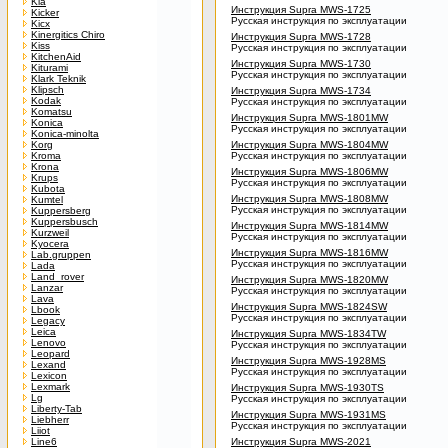
Kia
Инструкция Supra MWS-1725
Kicker
Русская инструкция по эксплуатации
Kicx
Kinergitics Chiro
Инструкция Supra MWS-1728
Kiss
Русская инструкция по эксплуатации
KitchenAid
Инструкция Supra MWS-1730
Kiturami
Русская инструкция по эксплуатации
Klark Teknik
Klipsch
Инструкция Supra MWS-1734
Kodak
Русская инструкция по эксплуатации
Komatsu
Инструкция Supra MWS-1801MW
Konica
Русская инструкция по эксплуатации
Konica-minolta
Korg
Инструкция Supra MWS-1804MW
Kroma
Русская инструкция по эксплуатации
Krona
Инструкция Supra MWS-1806MW
Krups
Русская инструкция по эксплуатации
Kubota
Инструкция Supra MWS-1808MW
Kumtel
Русская инструкция по эксплуатации
Kuppersberg
Kuppersbusch
Инструкция Supra MWS-1814MW
Kurzweil
Русская инструкция по эксплуатации
Kyocera
Инструкция Supra MWS-1816MW
Lab.gruppen
Русская инструкция по эксплуатации
Lada
Land_rover
Инструкция Supra MWS-1820MW
Lanzar
Русская инструкция по эксплуатации
Lava
Инструкция Supra MWS-1824SW
Lbook
Русская инструкция по эксплуатации
Legacy
Leica
Инструкция Supra MWS-1834TW
Lenovo
Русская инструкция по эксплуатации
Leopard
Инструкция Supra MWS-1928MS
Lexand
Русская инструкция по эксплуатации
Lexicon
Lexmark
Инструкция Supra MWS-1930TS
Lg
Русская инструкция по эксплуатации
Liberty-Tab
Инструкция Supra MWS-1931MS
Liebherr
Русская инструкция по эксплуатации
Liiot
Line6
Инструкция Supra MWS-2021