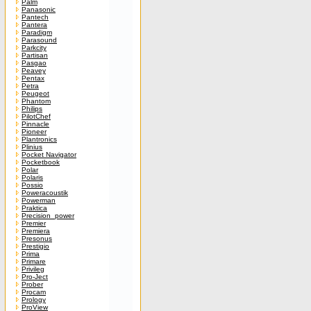
Palm
Panasonic
Pantech
Pantera
Paradigm
Parasound
Parkcity
Partisan
Pasgao
Peavey
Pentax
Petra
Peugeot
Phantom
Philips
PilotChef
Pinnacle
Pioneer
Plantronics
Plinius
Pocket Navigator
Pocketbook
Polar
Polaris
Possio
Poweracoustik
Powerman
Praktica
Precision_power
Premier
Premiera
Presonus
Prestigio
Prima
Primare
Privileg
Pro-Ject
Prober
Procam
Prology
ProView