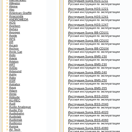
Инструкция Supra AGS-1211
Alligator
Русская инструкция по эксплуатации
Alpine
Инструкция Supra AGS-1221
Alto
Русская инструкция по эксплуатации
American Graffiti
Anaconda
Инструкция Supra AGS-1241
ANDROMEDA
Русская инструкция по эксплуатации
AOS
Инструкция Supra AGS-1247
Apelson
Русская инструкция по эксплуатации
Aphex
Apogee
Инструкция Supra BB-CD101
Apple
Русская инструкция по эксплуатации
APS
Инструкция Supra BB-CD102
AR
Русская инструкция по эксплуатации
Arcam
Archos
Инструкция Supra BB-CD104
Arctic Cat
Русская инструкция по эксплуатации
Ardo
Инструкция Supra BMS-150
Ariete
Русская инструкция по эксплуатации
Ariston
Инструкция Supra BMS-230
ART
Русская инструкция по эксплуатации
ArtDio
Artsound
Инструкция Supra BMS-240
Ashly
Русская инструкция по эксплуатации
Asko
Инструкция Supra BMS-250
ASR
Русская инструкция по эксплуатации
Astralux
Asus
Инструкция Supra BMS-355
Atlant
Русская инструкция по эксплуатации
Atmix
Инструкция Supra BSS-2000
Attitude
Русская инструкция по эксплуатации
AU-REC
Audi
Инструкция Supra BSS-2040
Audio Analogue
Русская инструкция по эксплуатации
Audio Pro
Инструкция Supra BSS-4020
Audiobahn
Русская инструкция по эксплуатации
Audiolab
Audiotrak
Инструкция Supra BSS-4060
Audiovox
Русская инструкция по эксплуатации
Aurora
Инструкция Supra BSS-4080
AV Tech
Русская инструкция по эксплуатации