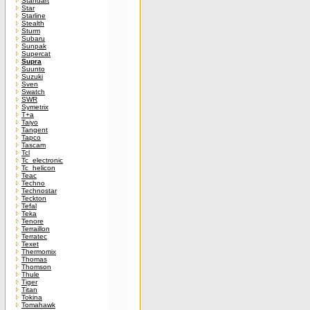
Standart
Star
Starline
Stealth
Sturm
Subaru
Sunpak
Supercat
Supra
Suunto
Suzuki
Sven
Swatch
SWR
Symetrix
T+a
Taiyo
Tangent
Tapco
Tascam
Tcl
Tc_electronic
Tc_helicon
Teac
Techno
Technostar
Teckton
Tefal
Teka
Tenore
Terraillon
Terratec
Texet
Thermomix
Thomas
Thomson
Thule
Tiger
Titan
Tokina
Tomahawk