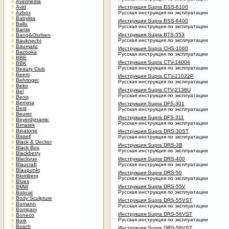
Avermedia
Avid
Инструкция Supra BSS-6100
Azbox
Русская инструкция по эксплуатации
Babyliss
Инструкция Supra BSS-6400
Ballu
Русская инструкция по эксплуатации
Bamix
Инструкция Supra BTS-553
Bang&Olufsen
Русская инструкция по эксплуатации
Bauknecht
Baumatic
Инструкция Supra CHS-1060
Bazooka
Русская инструкция по эксплуатации
BBE
Инструкция Supra CTV-14004
BBK
Русская инструкция по эксплуатации
Beauty Club
Beem
Инструкция Supra CTV-21022P
Behringer
Русская инструкция по эксплуатации
Beko
Инструкция Supra CTV-2138U
Bel
Русская инструкция по эксплуатации
Benq
Bernina
Инструкция Supra DFS-301
Best
Русская инструкция по эксплуатации
Beurer
Инструкция Supra DFS-311
Beyerdynamic
Русская инструкция по эксплуатации
Bimatek
Binatone
Инструкция Supra DRS-30ST
Bissell
Русская инструкция по эксплуатации
Black & Decker
Инструкция Supra DRS-3B
Black Box
Русская инструкция по эксплуатации
Blackberry
Blackvue
Инструкция Supra DRS-400
Blaucraft
Русская инструкция по эксплуатации
Blaupunkt
Инструкция Supra DRS-50
Blomberg
Русская инструкция по эксплуатации
Blues
Инструкция Supra DRS-55V
BMW
Русская инструкция по эксплуатации
Bobcat
Body Sculpture
Инструкция Supra DRS-55VST
Bomann
Русская инструкция по эксплуатации
Bompani
Инструкция Supra DRS-56VST
Boneco
Русская инструкция по эксплуатации
Bork
Bosch
Инструкция Supra DRS-58VST