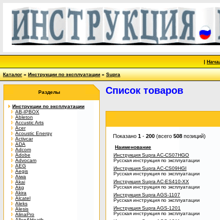
|
Нача
Каталог
»
Инструкции по эксплуатации
»
Supra
Список товаров
Разделы
Инструкции по эксплуатации
AB-IPBOX
Ableton
Accustic Arts
Acer
Acoustic Energy
Показано
1
-
200
(всего
508
позиций)
Activcar
ADA
Наименование
Adcom
Adobe
Инструкция Supra AC-CS07HGO
Advocam
Русская инструкция по эксплуатации
AEG
Инструкция Supra AC-CS09HGI
Aegis
Русская инструкция по эксплуатации
Aiwa
Инструкция Supra AC-ES410-XX
Akai
Русская инструкция по эксплуатации
Akg
Akira
Инструкция Supra AGS-1107
Alcatel
Русская инструкция по эксплуатации
Aleks
Инструкция Supra AGS-1201
Alesis
Русская инструкция по эксплуатации
AlinaPro
Allen&Heath