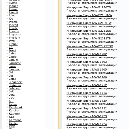
i-Mate
Русская инструкция по эксплуатации
Ibanez
Инструкция Supra MW-G1930TS
Iberna
Русская инструкция по эксплуатации
Iconbit
Инструкция Supra MW-G2101MW
Igloo
Русская инструкция по эксплуатации
iGo
Iiyama
Инструкция Supra MW-G2130TW
Indesit
Русская инструкция по эксплуатации
Infinity
Инструкция Supra MW-G2231SS
Infocus
Русская инструкция по эксплуатации
Inspector
Involight
Инструкция Supra MW-G2232TB
Iriver
Русская инструкция по эксплуатации
iRobot
Инструкция Supra MW-G2425TSR
iRu
Русская инструкция по эксплуатации
Izumi
Jabra
Инструкция Supra MWS-1702
Jagile
Русская инструкция по эксплуатации
Jaguar
Инструкция Supra MWS-1703
Jammate
Русская инструкция по эксплуатации
Jamo
Janome
Инструкция Supra MWS-1705
Jbl
Русская инструкция по эксплуатации
Jet
Инструкция Supra MWS-1706
Jetair
Русская инструкция по эксплуатации
Jj-connect
JL-Audio
Инструкция Supra MWS-1712
Johnson
Русская инструкция по эксплуатации
Juki
Инструкция Supra MWS-1714
Jura
Русская инструкция по эксплуатации
JVC
Инструкция Supra MWS-1720
K-9
Русская инструкция по эксплуатации
Kaiser
Kambrook
Инструкция Supra MWS-1722
Karcher
Русская инструкция по эксплуатации
Kathrein
Инструкция Supra MWS-1723
KEF
Русская инструкция по эксплуатации
Kenwood
Kettler
Инструкция Supra MWS-1724
KGB
Русская инструкция по эксплуатации