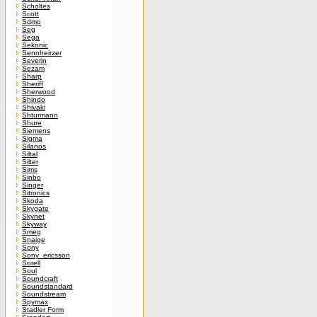
Scholtes
Scott
Sdmo
Seg
Sega
Sekonic
Sennheirzer
Severin
Sezam
Sharp
Sheriff
Sherwood
Shindo
Shivaki
Shturmann
Shure
Siemens
Sigma
Silanos
Siltal
Silter
Sims
Sinbo
Singer
Sitronics
Skoda
Skygate
Skynet
Skyway
Smeg
Snaige
Sony
Sony_ericsson
Sorell
Soul
Soundcraft
Soundstandard
Soundstream
Spymax
Stadler Form