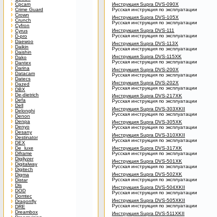
Cpcam
Инструкция Supra DVS-090X
Crime Guard
Русская инструкция по эксплуатации
Crown
Инструкция Supra DVS-105X
Crunch
Русская инструкция по эксплуатации
Cyfron
Инструкция Supra DVS-111
Cyrus
Русская инструкция по эксплуатации
D-pro
Daewoo
Инструкция Supra DVS-113X
Daikin
Русская инструкция по эксплуатации
Daishin
Инструкция Supra DVS-115XK
Dako
Русская инструкция по эксплуатации
Dantex
Darina
Инструкция Supra DVS-200X
Datacam
Русская инструкция по эксплуатации
Datecs
Инструкция Supra DVS-202X
Dazed
Русская инструкция по эксплуатации
DBX
De-dietrich
Инструкция Supra DVS-217XK
Defa
Русская инструкция по эксплуатации
Dell
Инструкция Supra DVS-303XKII
Delonghi
Русская инструкция по эксплуатации
Denon
Denpa
Инструкция Supra DVS-305XK
Denyo
Русская инструкция по эксплуатации
Desany
Инструкция Supra DVS-310XKII
Destinator
Русская инструкция по эксплуатации
DEX
De_luxe
Инструкция Supra DVS-317XK
Diframe
Русская инструкция по эксплуатации
Digilyzer
Инструкция Supra DVS-501XK
Digitalway
Русская инструкция по эксплуатации
Digitech
Инструкция Supra DVS-502XK
Digma
Русская инструкция по эксплуатации
Distar
Dls
Инструкция Supra DVS-504XKII
DOD
Русская инструкция по эксплуатации
Domtec
Инструкция Supra DVS-505XKII
Dragonfly
Русская инструкция по эксплуатации
DRE
Dreambox
Инструкция Supra DVS-511XKII