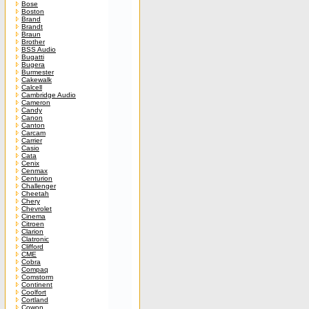
Bose
Boston
Brand
Brandt
Braun
Brother
BSS Audio
Bugatti
Bugera
Burmester
Cakewalk
Calcell
Cambridge Audio
Cameron
Candy
Canon
Canton
Carcam
Carrier
Casio
Cata
Cenix
Cenmax
Centurion
Challenger
Cheetah
Chery
Chevrolet
Cinema
Citroen
Clarion
Clatronic
Clifford
CME
Cobra
Compaq
Comstorm
Continent
Coolfort
Cortland
Cowon