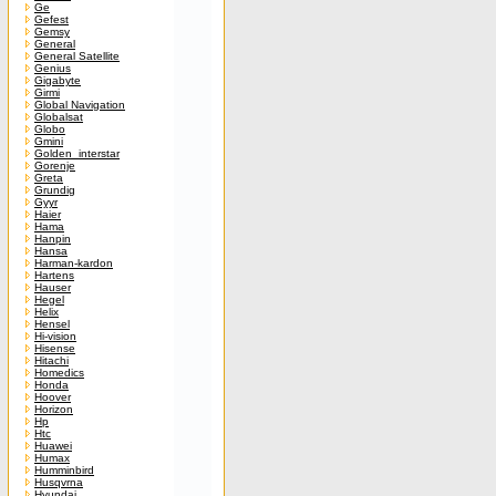
Ge
Gefest
Gemsy
General
General Satellite
Genius
Gigabyte
Girmi
Global Navigation
Globalsat
Globo
Gmini
Golden_interstar
Gorenje
Greta
Grundig
Gyyr
Haier
Hama
Hanpin
Hansa
Harman-kardon
Hartens
Hauser
Hegel
Helix
Hensel
Hi-vision
Hisense
Hitachi
Homedics
Honda
Hoover
Horizon
Hp
Htc
Huawei
Humax
Humminbird
Husqvrna
Hyundai