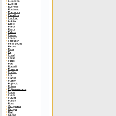
Eurosoba
Eurotec
Eventide
Everbrite
Everfocus
Excalibur
Exellent
Explay
Ezetil
Faber
Fagor
Falkon
Faraon
Fender
Ferguson
Final-Sound
Finevu
Fiore
Fly
Focal
Focus
Force
Ford
Fornelli
Forsage
ForYou
Fox
Franke
Fujifilm
Fujiiryoki
Fujitsu
Fujitsu-siemens
Fuma
Funai
Furuno
Fusion
Fuss
Gaggenau
Gaggia
GAL
Garmin