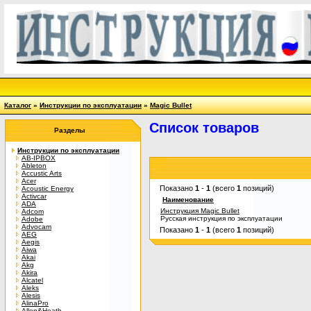
Каталог
»
Инструкции по эксплуатации
»
Magic Bullet
Список товаров
Разделы
Инструкции по эксплуатации
AB-IPBOX
Ableton
Accustic Arts
Acer
Показано
1
-
1
(всего
1
позиций)
Acoustic Energy
Activcar
Наименование
ADA
Инструкция Magic Bullet
Adcom
Русская инструкция по эксплуатации
Adobe
Advocam
Показано
1
-
1
(всего
1
позиций)
AEG
Aegis
Aiwa
Akai
Akg
Akira
Alcatel
Aleks
Alesis
AlinaPro
Allen&Heath