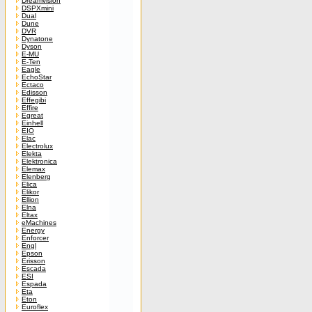
Dreamvision
DSPXmini
Dual
Dune
DVR
Dynatone
Dyson
E-MU
E-Ten
Eagle
EchoStar
Ectaco
Edisson
Effegibi
Effire
Egreat
Einhell
EIO
Elac
Electrolux
Elekta
Elektronica
Elemax
Elenberg
Elica
Elikor
Ellion
Elna
Eltax
eMachines
Energy
Enforcer
Engl
Epson
Erisson
Escada
ESI
Espada
Eta
Eton
Euroflex