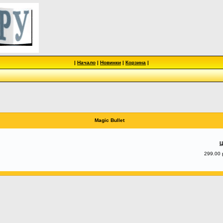
|
Начало
|
Новинки
|
Корзина
|
Magic Bullet
Ц
299.00 