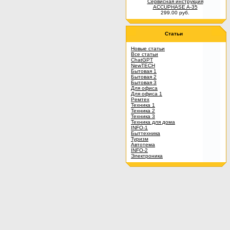
Сервисная инструкция
ACCUPHASE A-35
299.00 руб.
Статьи
Новые статьи
Все статьи
ChatGPT
NewTECH
Бытовая 1
Бытовая 2
Бытовая 3
Для офиса
Для офиса 1
Ремтех
Техника 1
Техника 2
Техника 3
Техника для дома
INFO-1
Быттехника
Туризм
Автотема
INFO-2
Электроника