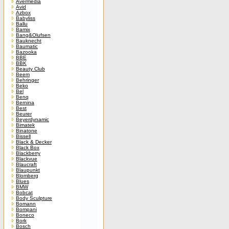
Avermedia
Avid
Azbox
Babyliss
Ballu
Bamix
Bang&Olufsen
Bauknecht
Baumatic
Bazooka
BBE
BBK
Beauty Club
Beem
Behringer
Beko
Bel
Benq
Bernina
Best
Beurer
Beyerdynamic
Bimatek
Binatone
Bissell
Black & Decker
Black Box
Blackberry
Blackvue
Blaucraft
Blaupunkt
Blomberg
Blues
BMW
Bobcat
Body Sculpture
Bomann
Bompani
Boneco
Bork
Bosch