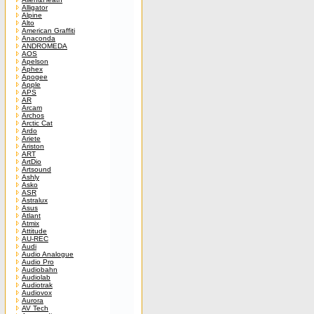
Alligator
Alpine
Alto
American Graffiti
Anaconda
ANDROMEDA
AOS
Apelson
Aphex
Apogee
Apple
APS
AR
Arcam
Archos
Arctic Cat
Ardo
Ariete
Ariston
ART
ArtDio
Artsound
Ashly
Asko
ASR
Astralux
Asus
Atlant
Atmix
Attitude
AU-REC
Audi
Audio Analogue
Audio Pro
Audiobahn
Audiolab
Audiotrak
Audiovox
Aurora
AV Tech