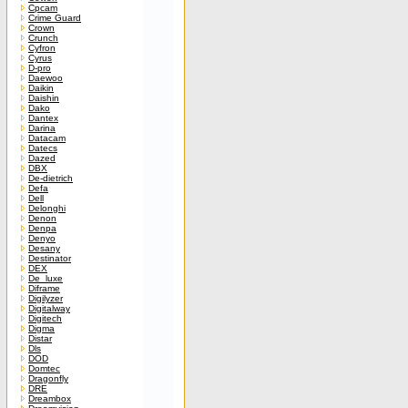
Cpcam
Crime Guard
Crown
Crunch
Cyfron
Cyrus
D-pro
Daewoo
Daikin
Daishin
Dako
Dantex
Darina
Datacam
Datecs
Dazed
DBX
De-dietrich
Defa
Dell
Delonghi
Denon
Denpa
Denyo
Desany
Destinator
DEX
De_luxe
Diframe
Digilyzer
Digitalway
Digitech
Digma
Distar
Dls
DOD
Domtec
Dragonfly
DRE
Dreambox