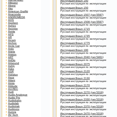
Инструкция Braun 140
Alligator
Русская инструкция по эксплуатации
Alpine
Инструкция Braun 150
Alto
Русская инструкция по эксплуатации
American Graffiti
Anaconda
Инструкция Braun 1507 (тип 5597)
ANDROMEDA
Русская инструкция по эксплуатации
AOS
Инструкция Braun 1508 (тип 5597)
Apelson
Русская инструкция по эксплуатации
Aphex
Apogee
Инструкция Braun 1715
Apple
Русская инструкция по эксплуатации
APS
Инструкция Braun 1735
AR
Русская инструкция по эксплуатации
Arcam
Archos
Инструкция Braun 1775
Arctic Cat
Русская инструкция по эксплуатации
Ardo
Инструкция Braun 190
Ariete
Русская инструкция по эксплуатации
Ariston
Инструкция Braun 2040 (тип 5461)
ART
Русская инструкция по эксплуатации
ArtDio
Artsound
Инструкция Braun 2075
Ashly
Русская инструкция по эксплуатации
Asko
Инструкция Braun 2120
ASR
Русская инструкция по эксплуатации
Astralux
Asus
Инструкция Braun 2130
Atlant
Русская инструкция по эксплуатации
Atmix
Инструкция Braun 2170
Attitude
Русская инструкция по эксплуатации
AU-REC
Audi
Инструкция Braun 2270 (тип 5316)
Audio Analogue
Русская инструкция по эксплуатации
Audio Pro
Инструкция Braun 2330 (тип 5316)
Audiobahn
Русская инструкция по эксплуатации
Audiolab
Audiotrak
Инструкция Braun 2370 (тип 5316)
Audiovox
Русская инструкция по эксплуатации
Aurora
Инструкция Braun 2470 (тип 5316)
AV Tech
Русская инструкция по эксплуатации