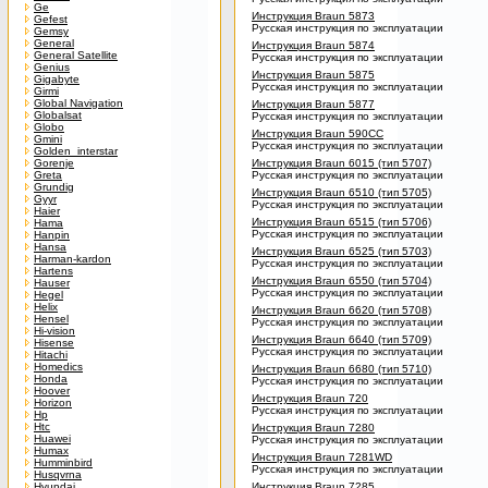
Ge
Инструкция Braun 5873
Gefest
Русская инструкция по эксплуатации
Gemsy
General
Инструкция Braun 5874
General Satellite
Русская инструкция по эксплуатации
Genius
Инструкция Braun 5875
Gigabyte
Русская инструкция по эксплуатации
Girmi
Global Navigation
Инструкция Braun 5877
Globalsat
Русская инструкция по эксплуатации
Globo
Инструкция Braun 590CC
Gmini
Русская инструкция по эксплуатации
Golden_interstar
Gorenje
Инструкция Braun 6015 (тип 5707)
Greta
Русская инструкция по эксплуатации
Grundig
Инструкция Braun 6510 (тип 5705)
Gyyr
Русская инструкция по эксплуатации
Haier
Инструкция Braun 6515 (тип 5706)
Hama
Русская инструкция по эксплуатации
Hanpin
Hansa
Инструкция Braun 6525 (тип 5703)
Harman-kardon
Русская инструкция по эксплуатации
Hartens
Инструкция Braun 6550 (тип 5704)
Hauser
Русская инструкция по эксплуатации
Hegel
Helix
Инструкция Braun 6620 (тип 5708)
Hensel
Русская инструкция по эксплуатации
Hi-vision
Инструкция Braun 6640 (тип 5709)
Hisense
Русская инструкция по эксплуатации
Hitachi
Homedics
Инструкция Braun 6680 (тип 5710)
Honda
Русская инструкция по эксплуатации
Hoover
Инструкция Braun 720
Horizon
Русская инструкция по эксплуатации
Hp
Htc
Инструкция Braun 7280
Huawei
Русская инструкция по эксплуатации
Humax
Инструкция Braun 7281WD
Humminbird
Русская инструкция по эксплуатации
Husqvrna
Hyundai
Инструкция Braun 7285