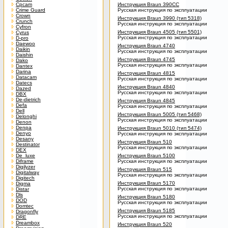
Cpcam
Инструкция Braun 390CC
Crime Guard
Русская инструкция по эксплуатации
Crown
Инструкция Braun 3990 (тип 5318)
Crunch
Русская инструкция по эксплуатации
Cyfron
Инструкция Braun 4505 (тип 5501)
Cyrus
Русская инструкция по эксплуатации
D-pro
Daewoo
Инструкция Braun 4740
Daikin
Русская инструкция по эксплуатации
Daishin
Инструкция Braun 4745
Dako
Русская инструкция по эксплуатации
Dantex
Darina
Инструкция Braun 4815
Datacam
Русская инструкция по эксплуатации
Datecs
Инструкция Braun 4840
Dazed
Русская инструкция по эксплуатации
DBX
De-dietrich
Инструкция Braun 4845
Defa
Русская инструкция по эксплуатации
Dell
Инструкция Braun 5005 (тип 5468)
Delonghi
Русская инструкция по эксплуатации
Denon
Denpa
Инструкция Braun 5010 (тип 5474)
Denyo
Русская инструкция по эксплуатации
Desany
Инструкция Braun 510
Destinator
Русская инструкция по эксплуатации
DEX
De_luxe
Инструкция Braun 5100
Diframe
Русская инструкция по эксплуатации
Digilyzer
Инструкция Braun 515
Digitalway
Русская инструкция по эксплуатации
Digitech
Инструкция Braun 5170
Digma
Русская инструкция по эксплуатации
Distar
Dls
Инструкция Braun 5180
DOD
Русская инструкция по эксплуатации
Domtec
Инструкция Braun 5185
Dragonfly
Русская инструкция по эксплуатации
DRE
Dreambox
Инструкция Braun 520