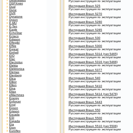
Dreamvision
Русская инструкция по эксплуатации
DSPXmini
Инструкция Braun 525
Dual
Русская инструкция по эксплуатации
Dune
DVR
Инструкция Braun 5270
Dynatone
Русская инструкция по эксплуатации
Dyson
Инструкция Braun 5280
E-MU
Русская инструкция по эксплуатации
E-Ten
Eagle
Инструкция Braun 5285
EchoStar
Русская инструкция по эксплуатации
Ectaco
Инструкция Braun 530
Edisson
Русская инструкция по эксплуатации
Effegibi
Effire
Инструкция Braun 5300
Egreat
Русская инструкция по эксплуатации
Einhell
Инструкция Braun 5314 (тип 5465)
EIO
Русская инструкция по эксплуатации
Elac
Инструкция Braun 5316 (тип 5466)
Electrolux
Русская инструкция по эксплуатации
Elekta
Elektronica
Инструкция Braun 5377
Elemax
Русская инструкция по эксплуатации
Elenberg
Инструкция Braun 540
Elica
Русская инструкция по эксплуатации
Elikor
Ellion
Инструкция Braun 5410
Elna
Русская инструкция по эксплуатации
Eltax
Инструкция Braun 5414 (тип 5476)
eMachines
Русская инструкция по эксплуатации
Energy
Enforcer
Инструкция Braun 5443
Engl
Русская инструкция по эксплуатации
Epson
Инструкция Braun 550
Erisson
Русская инструкция по эксплуатации
Escada
ESI
Инструкция Braun 5500
Espada
Русская инструкция по эксплуатации
Eta
Инструкция Braun 5510 (тип 5506)
Eton
Русская инструкция по эксплуатации
Euroflex