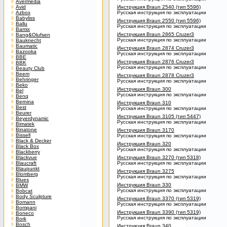
Avermedia
Avid
Инструкция Braun 2540 (тип 5596)
Azbox
Русская инструкция по эксплуатации
Babyliss
Инструкция Braun 2550 (тип 5596)
Ballu
Русская инструкция по эксплуатации
Bamix
Инструкция Braun 2865 Cruzer3
Bang&Olufsen
Русская инструкция по эксплуатации
Bauknecht
Baumatic
Инструкция Braun 2874 Cruzer3
Bazooka
Русская инструкция по эксплуатации
BBE
Инструкция Braun 2876 Cruzer3
BBK
Русская инструкция по эксплуатации
Beauty Club
Beem
Инструкция Braun 2878 Cruzer3
Behringer
Русская инструкция по эксплуатации
Beko
Инструкция Braun 300
Bel
Русская инструкция по эксплуатации
Benq
Bernina
Инструкция Braun 310
Best
Русская инструкция по эксплуатации
Beurer
Инструкция Braun 3105 (тип 5447)
Beyerdynamic
Русская инструкция по эксплуатации
Bimatek
Binatone
Инструкция Braun 3170
Bissell
Русская инструкция по эксплуатации
Black & Decker
Инструкция Braun 320
Black Box
Русская инструкция по эксплуатации
Blackberry
Blackvue
Инструкция Braun 3270 (тип 5318)
Blaucraft
Русская инструкция по эксплуатации
Blaupunkt
Инструкция Braun 3275
Blomberg
Русская инструкция по эксплуатации
Blues
Инструкция Braun 330
BMW
Русская инструкция по эксплуатации
Bobcat
Body Sculpture
Инструкция Braun 3370 (тип 5319)
Bomann
Русская инструкция по эксплуатации
Bompani
Инструкция Braun 3390 (тип 5319)
Boneco
Русская инструкция по эксплуатации
Bork
Bosch
Инструкция Braun 340