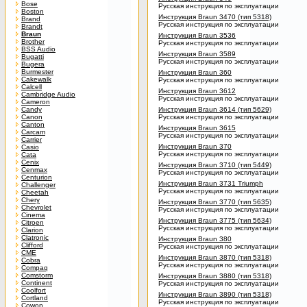
Bose
Русская инструкция по эксплуатации
Boston
Инструкция Braun 3470 (тип 5318)
Brand
Русская инструкция по эксплуатации
Brandt
Braun
Инструкция Braun 3536
Brother
Русская инструкция по эксплуатации
BSS Audio
Инструкция Braun 3589
Bugatti
Русская инструкция по эксплуатации
Bugera
Burmester
Инструкция Braun 360
Cakewalk
Русская инструкция по эксплуатации
Calcell
Инструкция Braun 3612
Cambridge Audio
Русская инструкция по эксплуатации
Cameron
Candy
Инструкция Braun 3614 (тип 5629)
Canon
Русская инструкция по эксплуатации
Canton
Инструкция Braun 3615
Carcam
Русская инструкция по эксплуатации
Carrier
Инструкция Braun 370
Casio
Русская инструкция по эксплуатации
Cata
Cenix
Инструкция Braun 3710 (тип 5449)
Cenmax
Русская инструкция по эксплуатации
Centurion
Инструкция Braun 3731 Triumph
Challenger
Русская инструкция по эксплуатации
Cheetah
Chery
Инструкция Braun 3770 (тип 5635)
Chevrolet
Русская инструкция по эксплуатации
Cinema
Инструкция Braun 3775 (тип 5634)
Citroen
Русская инструкция по эксплуатации
Clarion
Clatronic
Инструкция Braun 380
Clifford
Русская инструкция по эксплуатации
CME
Инструкция Braun 3870 (тип 5318)
Cobra
Русская инструкция по эксплуатации
Compaq
Comstorm
Инструкция Braun 3880 (тип 5318)
Continent
Русская инструкция по эксплуатации
Coolfort
Инструкция Braun 3890 (тип 5318)
Cortland
Русская инструкция по эксплуатации
Cowon