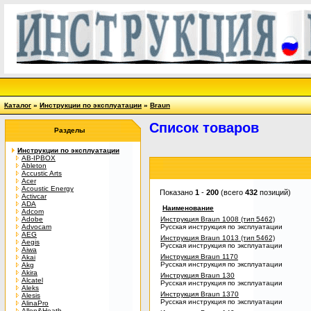
Каталог
»
Инструкции по эксплуатации
»
Braun
Список товаров
Разделы
Инструкции по эксплуатации
AB-IPBOX
Ableton
Accustic Arts
Acer
Acoustic Energy
Показано
1
-
200
(всего
432
позиций)
Activcar
ADA
Наименование
Adcom
Adobe
Инструкция Braun 1008 (тип 5462)
Advocam
Русская инструкция по эксплуатации
AEG
Инструкция Braun 1013 (тип 5462)
Aegis
Русская инструкция по эксплуатации
Aiwa
Инструкция Braun 1170
Akai
Русская инструкция по эксплуатации
Akg
Akira
Инструкция Braun 130
Alcatel
Русская инструкция по эксплуатации
Aleks
Инструкция Braun 1370
Alesis
Русская инструкция по эксплуатации
AlinaPro
Allen&Heath