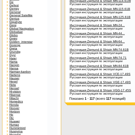
Инструкция Zigmund & Shtain MN-114.61W
Ge
Русская инструкция по эксплуатации
Gefest
Gemsy
Инструкция Zigmund & Shtain MN-115.61B
General
Русская инструкция по эксплуатации
General Satellite
Инструкция Zigmund & Shtain MN-125.61B
Genius
Русская инструкция по эксплуатации
Gigabyte
Girmi
Инструкция Zigmund & Shtain MN-24...
Global Navigation
Русская инструкция по эксплуатации
Globalsat
Инструкция Zigmund & Shtain MN-44...
Globo
Русская инструкция по эксплуатации
Gmini
Инструкция Zigmund & Shtain MN-64...
Golden_interstar
Русская инструкция по эксплуатации
Gorenje
Greta
Инструкция Zigmund & Shtain MN-74.61B
Grundig
Русская инструкция по эксплуатации
Gyyr
Инструкция Zigmund & Shtain MN-74.71
Haier
Русская инструкция по эксплуатации
Hama
Hanpin
Инструкция Zigmund & Shtain MN-84.61B
Hansa
Русская инструкция по эксплуатации
Harman-kardon
Инструкция Zigmund & Shtain VCE-17.49S
Hartens
Русская инструкция по эксплуатации
Hauser
Hegel
Инструкция Zigmund & Shtain VGE-17.49S
Helix
Русская инструкция по эксплуатации
Hensel
Инструкция Zigmund & Shtain VGG-17.45S
Hi-vision
Русская инструкция по эксплуатации
Hisense
Hitachi
Показано
1
-
117
(всего
117
позиций)
Homedics
Honda
Hoover
Horizon
Hp
Htc
Huawei
Humax
Humminbird
Husqvrna
Hyundai