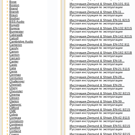
Bose
Инструкция Zigmund & Shtain EN-101.911
Boston
Русская инструкция по эксплуатации
Brand
Brandt
Инструкция Zigmund & Shtain EN-11...
Braun
Русская инструкция по эксплуатации
Brother
Инструкция Zigmund & Shtain EN-11.921S
BSS Audio
Русская инструкция по эксплуатации
Bugatti
Bugera
Инструкция Zigmund & Shtain EN-132.921S
Burmester
Русская инструкция по эксплуатации
Cakewalk
Инструкция Zigmund & Shtain EN-142.921S
Calcell
Русская инструкция по эксплуатации
Cambridge Audio
Инструкция Zigmund & Shtain EN-152.911
Cameron
Русская инструкция по эксплуатации
Candy
Canon
Инструкция Zigmund & Shtain EN-162.921B
Canton
Русская инструкция по эксплуатации
Carcam
Инструкция Zigmund & Shtain EN-18...
Carrier
Русская инструкция по эксплуатации
Casio
Cata
Инструкция Zigmund & Shtain EN-21.511S
Cenix
Русская инструкция по эксплуатации
Cenmax
Инструкция Zigmund & Shtain EN-28...
Centurion
Русская инструкция по эксплуатации
Challenger
Cheetah
Инструкция Zigmund & Shtain EN-29...
Chery
Русская инструкция по эксплуатации
Chevrolet
Инструкция Zigmund & Shtain EN-32.921S
Cinema
Русская инструкция по эксплуатации
Citroen
Clarion
Инструкция Zigmund & Shtain EN-39...
Clatronic
Русская инструкция по эксплуатации
Clifford
Инструкция Zigmund & Shtain EN-41.921S
CME
Русская инструкция по эксплуатации
Cobra
Compaq
Инструкция Zigmund & Shtain EN-42.911S
Comstorm
Русская инструкция по эксплуатации
Continent
Инструкция Zigmund & Shtain EN-51.921S
Coolfort
Русская инструкция по эксплуатации
Cortland
Инструкция Zigmund & Shtain EN-52.921S
Cowon