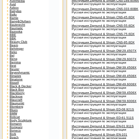
Инструкция Zigmund & Shtain CNS-189.60WX
Avermedia
Русская инструкция по эксплуатации
Avid
Azbox
Инструкция Zigmund & Shtain CNS-333.60BK
Babyliss
Русская инструкция по эксплуатации
Ballu
Инструкция Zigmund & Shtain CNS-45.6DX
Bamix
Русская инструкция по эксплуатации
Bang&Olufsen
Bauknecht
Инструкция Zigmund & Shtain CNS-55.6DX
Baumatic
Русская инструкция по эксплуатации
Bazooka
Инструкция Zigmund & Shtain CNS-75.6DX
BBE
Русская инструкция по эксплуатации
BBK
Beauty Club
Инструкция Zigmund & Shtain CNS-95.6DX
Beem
Русская инструкция по эксплуатации
Behringer
Инструкция Zigmund & Shtain DW-29.4507X
Beko
Русская инструкция по эксплуатации
Bel
Benq
Инструкция Zigmund & Shtain DW-29.6007X
Bernina
Русская инструкция по эксплуатации
Best
Инструкция Zigmund & Shtain DW-39.4508X
Beurer
Русская инструкция по эксплуатации
Beyerdynamic
Bimatek
Инструкция Zigmund & Shtain DW-49.4508X
Binatone
Русская инструкция по эксплуатации
Bissell
Инструкция Zigmund & Shtain DW-49.6008X
Black & Decker
Русская инструкция по эксплуатации
Black Box
Инструкция Zigmund & Shtain DW-59.4506X
Blackberry
Русская инструкция по эксплуатации
Blackvue
Blaucraft
Инструкция Zigmund & Shtain DW-59.6006X
Blaupunkt
Русская инструкция по эксплуатации
Blomberg
Инструкция Zigmund & Shtain ED-08.921S
Blues
Русская инструкция по эксплуатации
BMW
Bobcat
Инструкция Zigmund & Shtain ED-61.511S
Body Sculpture
Русская инструкция по эксплуатации
Bomann
Инструкция Zigmund & Shtain EN-01.911S
Bompani
Русская инструкция по эксплуатации
Boneco
Bork
Инструкция Zigmund & Shtain EN-101
Bosch
Русская инструкция по эксплуатации