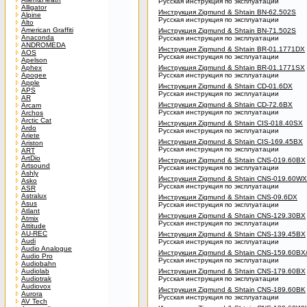
Русская инструкция по эксплуатации
Alligator
Инструкция Zigmund & Shtain BN-62.502S
Alpine
Русская инструкция по эксплуатации
Alto
American Graffiti
Инструкция Zigmund & Shtain BN-71.502S
Anaconda
Русская инструкция по эксплуатации
ANDROMEDA
Инструкция Zigmund & Shtain BR-01.1771DX
AOS
Русская инструкция по эксплуатации
Apelson
Aphex
Инструкция Zigmund & Shtain BR-01.1771SX
Apogee
Русская инструкция по эксплуатации
Apple
Инструкция Zigmund & Shtain CD-01.6DX
APS
Русская инструкция по эксплуатации
AR
Инструкция Zigmund & Shtain CD-72.6BX
Arcam
Русская инструкция по эксплуатации
Archos
Arctic Cat
Инструкция Zigmund & Shtain CIS-018.40SX
Ardo
Русская инструкция по эксплуатации
Ariete
Инструкция Zigmund & Shtain CIS-169.45BX
Ariston
Русская инструкция по эксплуатации
ART
ArtDio
Инструкция Zigmund & Shtain CNS-019.60BX
Artsound
Русская инструкция по эксплуатации
Ashly
Инструкция Zigmund & Shtain CNS-019.60WX
Asko
Русская инструкция по эксплуатации
ASR
Astralux
Инструкция Zigmund & Shtain CNS-09.6DX
Asus
Русская инструкция по эксплуатации
Atlant
Инструкция Zigmund & Shtain CNS-129.30BX
Atmix
Русская инструкция по эксплуатации
Attitude
AU-REC
Инструкция Zigmund & Shtain CNS-139.45BX
Audi
Русская инструкция по эксплуатации
Audio Analogue
Инструкция Zigmund & Shtain CNS-159.60B
Audio Pro
Русская инструкция по эксплуатации
Audiobahn
Audiolab
Инструкция Zigmund & Shtain CNS-179.60BX
Audiotrak
Русская инструкция по эксплуатации
Audiovox
Инструкция Zigmund & Shtain CNS-189.60BK
Aurora
Русская инструкция по эксплуатации
AV Tech