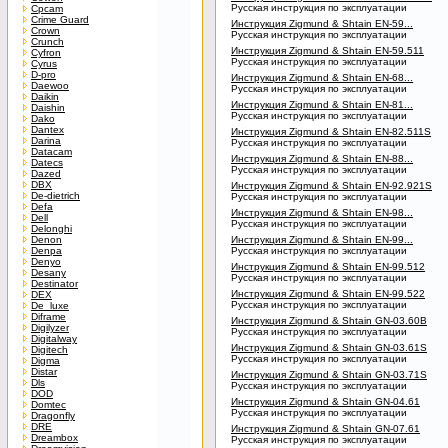
Русская инструкция по эксплуатации
Cpcam
Crime Guard
Инструкция Zigmund & Shtain EN-59...
Crown
Русская инструкция по эксплуатации
Crunch
Инструкция Zigmund & Shtain EN-59.511
Cyfron
Русская инструкция по эксплуатации
Cyrus
D-pro
Инструкция Zigmund & Shtain EN-68...
Daewoo
Русская инструкция по эксплуатации
Daikin
Инструкция Zigmund & Shtain EN-81...
Daishin
Русская инструкция по эксплуатации
Dako
Dantex
Инструкция Zigmund & Shtain EN-82.511S
Darina
Русская инструкция по эксплуатации
Datacam
Инструкция Zigmund & Shtain EN-88...
Datecs
Русская инструкция по эксплуатации
Dazed
DBX
Инструкция Zigmund & Shtain EN-92.921S
De-dietrich
Русская инструкция по эксплуатации
Defa
Инструкция Zigmund & Shtain EN-98...
Dell
Русская инструкция по эксплуатации
Delonghi
Denon
Инструкция Zigmund & Shtain EN-99...
Denpa
Русская инструкция по эксплуатации
Denyo
Инструкция Zigmund & Shtain EN-99.512
Desany
Русская инструкция по эксплуатации
Destinator
Инструкция Zigmund & Shtain EN-99.522
DEX
Русская инструкция по эксплуатации
De_luxe
Diframe
Инструкция Zigmund & Shtain GN-03.60B
Digilyzer
Русская инструкция по эксплуатации
Digitalway
Инструкция Zigmund & Shtain GN-03.61S
Digitech
Русская инструкция по эксплуатации
Digma
Distar
Инструкция Zigmund & Shtain GN-03.71S
Dls
Русская инструкция по эксплуатации
DOD
Инструкция Zigmund & Shtain GN-04.61
Domtec
Русская инструкция по эксплуатации
Dragonfly
DRE
Инструкция Zigmund & Shtain GN-07.61
Dreambox
Русская инструкция по эксплуатации