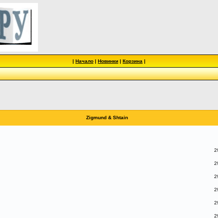
|
Начало
|
Новинки
|
Корзина
|
Zigmund & Shtain
2
2
2
2
2
2