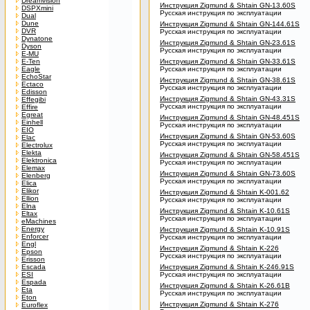
Dreamvision
Инструкция Zigmund & Shtain GN-13.60S
DSPXmini
Русская инструкция по эксплуатации
Dual
Dune
Инструкция Zigmund & Shtain GN-144.61S
DVR
Русская инструкция по эксплуатации
Dynatone
Инструкция Zigmund & Shtain GN-23.61S
Dyson
Русская инструкция по эксплуатации
E-MU
E-Ten
Инструкция Zigmund & Shtain GN-33.61S
Eagle
Русская инструкция по эксплуатации
EchoStar
Инструкция Zigmund & Shtain GN-38.61S
Ectaco
Русская инструкция по эксплуатации
Edisson
Инструкция Zigmund & Shtain GN-43.31S
Effegibi
Русская инструкция по эксплуатации
Effire
Egreat
Инструкция Zigmund & Shtain GN-48.451S
Einhell
Русская инструкция по эксплуатации
EIO
Инструкция Zigmund & Shtain GN-53.60S
Elac
Русская инструкция по эксплуатации
Electrolux
Elekta
Инструкция Zigmund & Shtain GN-58.451S
Elektronica
Русская инструкция по эксплуатации
Elemax
Инструкция Zigmund & Shtain GN-73.60S
Elenberg
Русская инструкция по эксплуатации
Elica
Elikor
Инструкция Zigmund & Shtain K-001.62
Ellion
Русская инструкция по эксплуатации
Elna
Инструкция Zigmund & Shtain K-10.61S
Eltax
Русская инструкция по эксплуатации
eMachines
Energy
Инструкция Zigmund & Shtain K-10.91S
Enforcer
Русская инструкция по эксплуатации
Engl
Инструкция Zigmund & Shtain K-226
Epson
Русская инструкция по эксплуатации
Erisson
Escada
Инструкция Zigmund & Shtain K-246.91S
ESI
Русская инструкция по эксплуатации
Espada
Инструкция Zigmund & Shtain K-26.61B
Eta
Русская инструкция по эксплуатации
Eton
Инструкция Zigmund & Shtain K-276
Euroflex