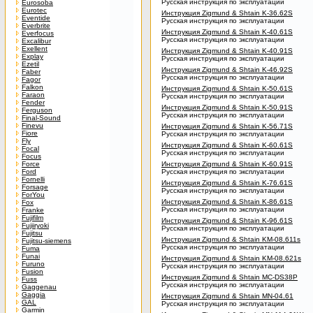
Русская инструкция по эксплуатации
Eurosoba
Eurotec
Инструкция Zigmund & Shtain K-36.62S
Eventide
Русская инструкция по эксплуатации
Everbrite
Инструкция Zigmund & Shtain K-40.61S
Everfocus
Русская инструкция по эксплуатации
Excalibur
Exellent
Инструкция Zigmund & Shtain K-40.91S
Explay
Русская инструкция по эксплуатации
Ezetil
Инструкция Zigmund & Shtain K-46.92S
Faber
Русская инструкция по эксплуатации
Fagor
Falkon
Инструкция Zigmund & Shtain K-50.61S
Faraon
Русская инструкция по эксплуатации
Fender
Инструкция Zigmund & Shtain K-50.91S
Ferguson
Русская инструкция по эксплуатации
Final-Sound
Finevu
Инструкция Zigmund & Shtain K-56.71S
Fiore
Русская инструкция по эксплуатации
Fly
Инструкция Zigmund & Shtain K-60.61S
Focal
Русская инструкция по эксплуатации
Focus
Force
Инструкция Zigmund & Shtain K-60.91S
Ford
Русская инструкция по эксплуатации
Fornelli
Инструкция Zigmund & Shtain K-76.61S
Forsage
Русская инструкция по эксплуатации
ForYou
Инструкция Zigmund & Shtain K-86.61S
Fox
Русская инструкция по эксплуатации
Franke
Fujifilm
Инструкция Zigmund & Shtain K-96.61S
Fujiiryoki
Русская инструкция по эксплуатации
Fujitsu
Инструкция Zigmund & Shtain KM-08.611s
Fujitsu-siemens
Русская инструкция по эксплуатации
Fuma
Funai
Инструкция Zigmund & Shtain KM-08.621s
Furuno
Русская инструкция по эксплуатации
Fusion
Инструкция Zigmund & Shtain MC-DS38P
Fuss
Русская инструкция по эксплуатации
Gaggenau
Gaggia
Инструкция Zigmund & Shtain MN-04.61
GAL
Русская инструкция по эксплуатации
Garmin