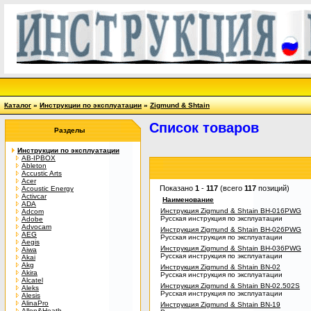
Каталог
»
Инструкции по эксплуатации
»
Zigmund & Shtain
Список товаров
Разделы
Инструкции по эксплуатации
AB-IPBOX
Ableton
Accustic Arts
Acer
Показано
1
-
117
(всего
117
позиций)
Acoustic Energy
Activcar
Наименование
ADA
Инструкция Zigmund & Shtain BH-016PWG
Adcom
Русская инструкция по эксплуатации
Adobe
Advocam
Инструкция Zigmund & Shtain BH-026PWG
AEG
Русская инструкция по эксплуатации
Aegis
Инструкция Zigmund & Shtain BH-036PWG
Aiwa
Русская инструкция по эксплуатации
Akai
Akg
Инструкция Zigmund & Shtain BN-02
Akira
Русская инструкция по эксплуатации
Alcatel
Инструкция Zigmund & Shtain BN-02.502S
Aleks
Русская инструкция по эксплуатации
Alesis
AlinaPro
Инструкция Zigmund & Shtain BN-19
Allen&Heath