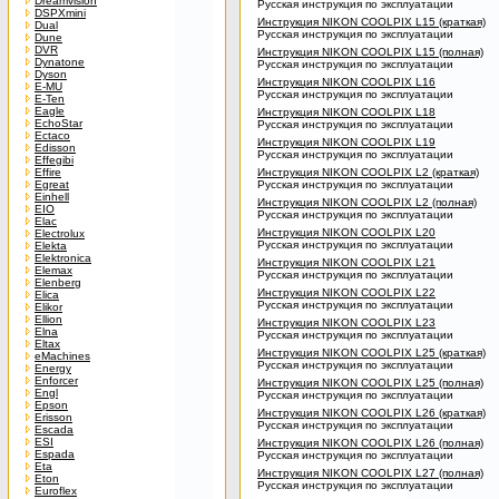
Dreamvision
Русская инструкция по эксплуатации
DSPXmini
Инструкция NIKON COOLPIX L15 (краткая)
Dual
Русская инструкция по эксплуатации
Dune
DVR
Инструкция NIKON COOLPIX L15 (полная)
Dynatone
Русская инструкция по эксплуатации
Dyson
Инструкция NIKON COOLPIX L16
E-MU
Русская инструкция по эксплуатации
E-Ten
Eagle
Инструкция NIKON COOLPIX L18
EchoStar
Русская инструкция по эксплуатации
Ectaco
Инструкция NIKON COOLPIX L19
Edisson
Русская инструкция по эксплуатации
Effegibi
Effire
Инструкция NIKON COOLPIX L2 (краткая)
Egreat
Русская инструкция по эксплуатации
Einhell
Инструкция NIKON COOLPIX L2 (полная)
EIO
Русская инструкция по эксплуатации
Elac
Инструкция NIKON COOLPIX L20
Electrolux
Русская инструкция по эксплуатации
Elekta
Elektronica
Инструкция NIKON COOLPIX L21
Elemax
Русская инструкция по эксплуатации
Elenberg
Инструкция NIKON COOLPIX L22
Elica
Русская инструкция по эксплуатации
Elikor
Ellion
Инструкция NIKON COOLPIX L23
Elna
Русская инструкция по эксплуатации
Eltax
Инструкция NIKON COOLPIX L25 (краткая)
eMachines
Русская инструкция по эксплуатации
Energy
Enforcer
Инструкция NIKON COOLPIX L25 (полная)
Engl
Русская инструкция по эксплуатации
Epson
Инструкция NIKON COOLPIX L26 (краткая)
Erisson
Русская инструкция по эксплуатации
Escada
ESI
Инструкция NIKON COOLPIX L26 (полная)
Espada
Русская инструкция по эксплуатации
Eta
Инструкция NIKON COOLPIX L27 (полная)
Eton
Русская инструкция по эксплуатации
Euroflex