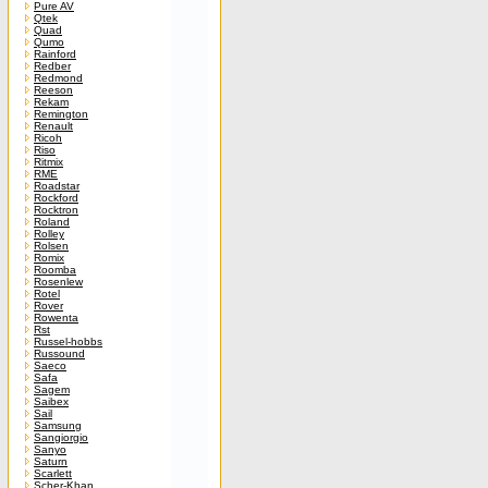
Pure AV
Qtek
Quad
Qumo
Rainford
Redber
Redmond
Reeson
Rekam
Remington
Renault
Ricoh
Riso
Ritmix
RME
Roadstar
Rockford
Rocktron
Roland
Rolley
Rolsen
Romix
Roomba
Rosenlew
Rotel
Rover
Rowenta
Rst
Russel-hobbs
Russound
Saeco
Safa
Sagem
Saibex
Sail
Samsung
Sangiorgio
Sanyo
Saturn
Scarlett
Scher-Khan