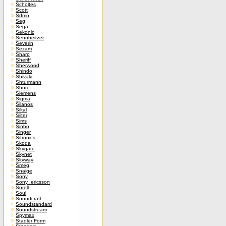
Scholtes
Scott
Sdmo
Seg
Sega
Sekonic
Sennheirzer
Severin
Sezam
Sharp
Sheriff
Sherwood
Shindo
Shivaki
Shturmann
Shure
Siemens
Sigma
Silanos
Siltal
Silter
Sims
Sinbo
Singer
Sitronics
Skoda
Skygate
Skynet
Skyway
Smeg
Snaige
Sony
Sony_ericsson
Sorell
Soul
Soundcraft
Soundstandard
Soundstream
Spymax
Stadler Form