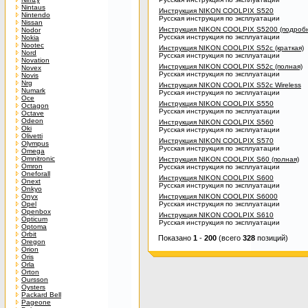
Nintaus
Инструкция NIKON COOLPIX S520
Nintendo
Русская инструкция по эксплуатации
Nissan
Инструкция NIKON COOLPIX S5200 (подроб
Nodor
Русская инструкция по эксплуатации
Nokia
Nootec
Инструкция NIKON COOLPIX S52c (краткая)
Nord
Русская инструкция по эксплуатации
Novation
Инструкция NIKON COOLPIX S52c (полная)
Novex
Русская инструкция по эксплуатации
Novis
Nrg
Инструкция NIKON COOLPIX S52c Wireless
Numark
Русская инструкция по эксплуатации
Oce
Инструкция NIKON COOLPIX S550
Octagon
Русская инструкция по эксплуатации
Octave
Odeon
Инструкция NIKON COOLPIX S560
Oki
Русская инструкция по эксплуатации
Olivetti
Инструкция NIKON COOLPIX S570
Olympus
Русская инструкция по эксплуатации
Omega
Omnitronic
Инструкция NIKON COOLPIX S60 (полная)
Omron
Русская инструкция по эксплуатации
Oneforall
Инструкция NIKON COOLPIX S600
Onext
Русская инструкция по эксплуатации
Onkyo
Onyx
Инструкция NIKON COOLPIX S6000
Opel
Русская инструкция по эксплуатации
Openbox
Инструкция NIKON COOLPIX S610
Opticum
Русская инструкция по эксплуатации
Optoma
Orbit
Показано
1
-
200
(всего
328
позиций)
Oregon
Orion
Oris
Orla
Orton
Oursson
Oysters
Packard Bell
Pageone