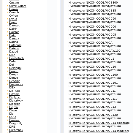
Cpcam
Инструкция NIKON COOLPIX 8800
Crime Guard
Русская инструкция по эксплуатации
Crown
Инструкция NIKON COOLPIX 885
Crunch
Русская инструкция по эксплуатации
Cyfron
Инструкция NIKON COOLPIX 950
Cyrus
Русская инструкция по эксплуатации
D-pro
Daewoo
Инструкция NIKON COOLPIX 990
Daikin
Русская инструкция по эксплуатации
Daishin
Инструкция NIKON COOLPIX 995
Dako
Русская инструкция по эксплуатации
Dantex
Darina
Инструкция NIKON COOLPIX A
Datacam
Русская инструкция по эксплуатации
Datecs
Инструкция NIKON COOLPIX AW100
Dazed
Русская инструкция по эксплуатации
DBX
De-dietrich
Инструкция NIKON COOLPIX L1
Defa
Русская инструкция по эксплуатации
Dell
Инструкция NIKON COOLPIX L10
Delonghi
Русская инструкция по эксплуатации
Denon
Denpa
Инструкция NIKON COOLPIX L100
Denyo
Русская инструкция по эксплуатации
Desany
Инструкция NIKON COOLPIX L101
Destinator
Русская инструкция по эксплуатации
DEX
De_luxe
Инструкция NIKON COOLPIX L11
Diframe
Русская инструкция по эксплуатации
Digilyzer
Инструкция NIKON COOLPIX L110
Digitalway
Русская инструкция по эксплуатации
Digitech
Инструкция NIKON COOLPIX L12
Digma
Русская инструкция по эксплуатации
Distar
Dls
Инструкция NIKON COOLPIX L120
DOD
Русская инструкция по эксплуатации
Domtec
Инструкция NIKON COOLPIX L14 (краткая)
Dragonfly
Русская инструкция по эксплуатации
DRE
Dreambox
Инструкция NIKON COOLPIX L14 (полная)