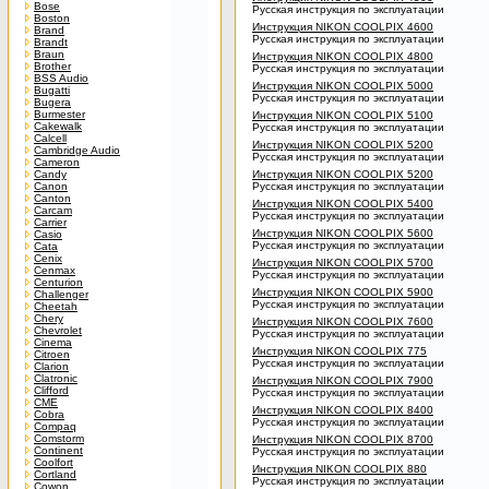
Bose
Русская инструкция по эксплуатации
Boston
Инструкция NIKON COOLPIX 4600
Brand
Русская инструкция по эксплуатации
Brandt
Braun
Инструкция NIKON COOLPIX 4800
Brother
Русская инструкция по эксплуатации
BSS Audio
Инструкция NIKON COOLPIX 5000
Bugatti
Русская инструкция по эксплуатации
Bugera
Burmester
Инструкция NIKON COOLPIX 5100
Cakewalk
Русская инструкция по эксплуатации
Calcell
Инструкция NIKON COOLPIX 5200
Cambridge Audio
Русская инструкция по эксплуатации
Cameron
Candy
Инструкция NIKON COOLPIX 5200
Canon
Русская инструкция по эксплуатации
Canton
Инструкция NIKON COOLPIX 5400
Carcam
Русская инструкция по эксплуатации
Carrier
Инструкция NIKON COOLPIX 5600
Casio
Русская инструкция по эксплуатации
Cata
Cenix
Инструкция NIKON COOLPIX 5700
Cenmax
Русская инструкция по эксплуатации
Centurion
Инструкция NIKON COOLPIX 5900
Challenger
Русская инструкция по эксплуатации
Cheetah
Chery
Инструкция NIKON COOLPIX 7600
Chevrolet
Русская инструкция по эксплуатации
Cinema
Инструкция NIKON COOLPIX 775
Citroen
Русская инструкция по эксплуатации
Clarion
Clatronic
Инструкция NIKON COOLPIX 7900
Clifford
Русская инструкция по эксплуатации
CME
Инструкция NIKON COOLPIX 8400
Cobra
Русская инструкция по эксплуатации
Compaq
Comstorm
Инструкция NIKON COOLPIX 8700
Continent
Русская инструкция по эксплуатации
Coolfort
Инструкция NIKON COOLPIX 880
Cortland
Русская инструкция по эксплуатации
Cowon