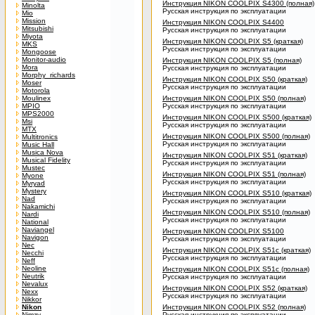
Инструкция NIKON COOLPIX S4300 (полная)
Minolta
Русская инструкция по эксплуатации
Mio
Mission
Инструкция NIKON COOLPIX S4400
Mitsubishi
Русская инструкция по эксплуатации
Miyota
Инструкция NIKON COOLPIX S5 (краткая)
MKS
Русская инструкция по эксплуатации
Mongoose
Monitor-audio
Инструкция NIKON COOLPIX S5 (полная)
Mora
Русская инструкция по эксплуатации
Morphy_richards
Инструкция NIKON COOLPIX S50 (краткая)
Moser
Русская инструкция по эксплуатации
Motorola
Moulinex
Инструкция NIKON COOLPIX S50 (полная)
MPIO
Русская инструкция по эксплуатации
MPS2000
Инструкция NIKON COOLPIX S500 (краткая)
Msi
Русская инструкция по эксплуатации
MTX
Инструкция NIKON COOLPIX S500 (полная)
Multitronics
Русская инструкция по эксплуатации
Music Hall
Musica Nova
Инструкция NIKON COOLPIX S51 (краткая)
Musical Fidelity
Русская инструкция по эксплуатации
Mustec
Инструкция NIKON COOLPIX S51 (полная)
Myone
Русская инструкция по эксплуатации
Myryad
Mystery
Инструкция NIKON COOLPIX S510 (краткая)
Nad
Русская инструкция по эксплуатации
Nakamichi
Инструкция NIKON COOLPIX S510 (полная)
Nardi
Русская инструкция по эксплуатации
National
Naviangel
Инструкция NIKON COOLPIX S5100
Navigon
Русская инструкция по эксплуатации
Nec
Инструкция NIKON COOLPIX S51c (краткая)
Necchi
Русская инструкция по эксплуатации
Neff
Neoline
Инструкция NIKON COOLPIX S51c (полная)
Neutrik
Русская инструкция по эксплуатации
Nevalux
Инструкция NIKON COOLPIX S52 (краткая)
Nexx
Русская инструкция по эксплуатации
Nikkor
Nikon
Инструкция NIKON COOLPIX S52 (полная)
Nimzy
Русская инструкция по эксплуатации