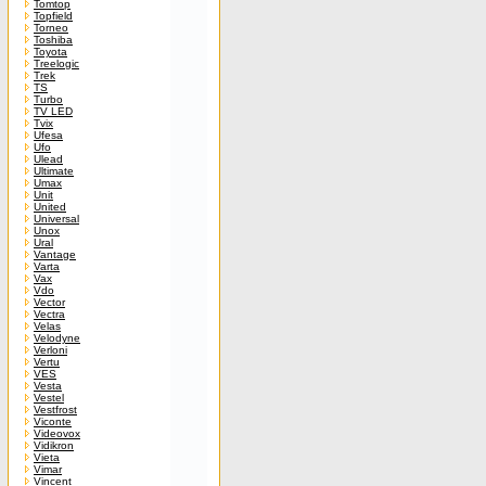
Tomtop
Topfield
Torneo
Toshiba
Toyota
Treelogic
Trek
TS
Turbo
TV LED
Tvix
Ufesa
Ufo
Ulead
Ultimate
Umax
Unit
United
Universal
Unox
Ural
Vantage
Varta
Vax
Vdo
Vector
Vectra
Velas
Velodyne
Verloni
Vertu
VES
Vesta
Vestel
Vestfrost
Viconte
Videovox
Vidikron
Vieta
Vimar
Vincent