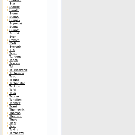
Standart
Star
Starline
Stealth
Sturm
Subaru
Sunpak
Supercat
Supra
Suunto
Suzuki
Sven
Swatch
SWR
Symetrix
T+a
Taiyo
Tangent
Tapco
Tascam
Tcl
Tc_electronic
Tc_helicon
Teac
Techno
Technostar
Teckton
Tefal
Teka
Tenore
Terraillon
Terratec
Texet
Thermomix
Thomas
Thomson
Thule
Tiger
Titan
Tokina
Tomahawk