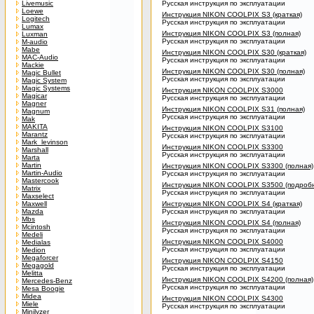
Livemusic
Русская инструкция по эксплуатации
Loewe
Инструкция NIKON COOLPIX S3 (краткая)
Logitech
Русская инструкция по эксплуатации
Lumax
Инструкция NIKON COOLPIX S3 (полная)
Luxman
Русская инструкция по эксплуатации
M-audio
Mabe
Инструкция NIKON COOLPIX S30 (краткая)
MAC-Audio
Русская инструкция по эксплуатации
Mackie
Инструкция NIKON COOLPIX S30 (полная)
Magic Bullet
Русская инструкция по эксплуатации
Magic System
Magic Systems
Инструкция NIKON COOLPIX S3000
Magicar
Русская инструкция по эксплуатации
Magner
Инструкция NIKON COOLPIX S31 (полная)
Magnum
Русская инструкция по эксплуатации
Mak
MAKITA
Инструкция NIKON COOLPIX S3100
Marantz
Русская инструкция по эксплуатации
Mark_levinson
Инструкция NIKON COOLPIX S3300
Marshall
Русская инструкция по эксплуатации
Marta
Martin
Инструкция NIKON COOLPIX S3300 (полная)
Martin-Audio
Русская инструкция по эксплуатации
Mastercook
Инструкция NIKON COOLPIX S3500 (подроб
Matrix
Русская инструкция по эксплуатации
Maxselect
Maxwell
Инструкция NIKON COOLPIX S4 (краткая)
Mazda
Русская инструкция по эксплуатации
Mbs
Инструкция NIKON COOLPIX S4 (полная)
Mcintosh
Русская инструкция по эксплуатации
Medeli
Инструкция NIKON COOLPIX S4000
Medialas
Русская инструкция по эксплуатации
Medion
Megaforcer
Инструкция NIKON COOLPIX S4150
Megagold
Русская инструкция по эксплуатации
Melitta
Инструкция NIKON COOLPIX S4200 (полная)
Mercedes-Benz
Русская инструкция по эксплуатации
Mesa Boogie
Midea
Инструкция NIKON COOLPIX S4300
Miele
Русская инструкция по эксплуатации
Minilyzer