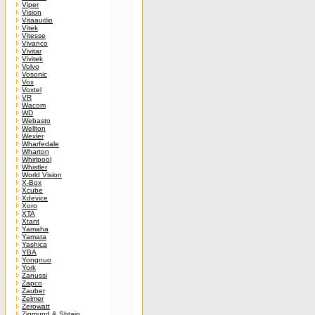
Viper
Vision
Vitaaudio
Vitek
Vitesse
Vivanco
Vivitar
Vivitek
Volvo
Vosonic
Vox
Voxtel
VR
Wacom
WD
Webasto
Wellton
Wexler
Wharfedale
Wharton
Whirlpool
Whistler
World Vision
X-Box
Xcube
Xdevice
Xoro
XTA
Xtant
Yamaha
Yamata
Yashica
YBA
Yongnuo
York
Zanussi
Zapco
Zauber
Zelmer
Zerowatt
Zigmund & Shtain