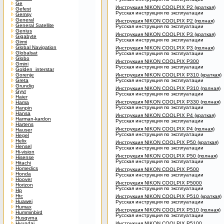
Ge
Инструкция NIKON COOLPIX P2 (краткая)
Gefest
Русская инструкция по эксплуатации
Gemsy
General
Инструкция NIKON COOLPIX P2 (полная)
General Satellite
Русская инструкция по эксплуатации
Genius
Инструкция NIKON COOLPIX P3 (краткая)
Gigabyte
Русская инструкция по эксплуатации
Girmi
Global Navigation
Инструкция NIKON COOLPIX P3 (полная)
Globalsat
Русская инструкция по эксплуатации
Globo
Инструкция NIKON COOLPIX P300
Gmini
Русская инструкция по эксплуатации
Golden_interstar
Gorenje
Инструкция NIKON COOLPIX P310 (краткая)
Greta
Русская инструкция по эксплуатации
Grundig
Инструкция NIKON COOLPIX P310 (полная)
Gyyr
Русская инструкция по эксплуатации
Haier
Инструкция NIKON COOLPIX P330 (полная)
Hama
Русская инструкция по эксплуатации
Hanpin
Hansa
Инструкция NIKON COOLPIX P4 (краткая)
Harman-kardon
Русская инструкция по эксплуатации
Hartens
Инструкция NIKON COOLPIX P4 (полная)
Hauser
Русская инструкция по эксплуатации
Hegel
Helix
Инструкция NIKON COOLPIX P50 (краткая)
Hensel
Русская инструкция по эксплуатации
Hi-vision
Инструкция NIKON COOLPIX P50 (полная)
Hisense
Русская инструкция по эксплуатации
Hitachi
Homedics
Инструкция NIKON COOLPIX P500
Honda
Русская инструкция по эксплуатации
Hoover
Инструкция NIKON COOLPIX P5000
Horizon
Русская инструкция по эксплуатации
Hp
Htc
Инструкция NIKON COOLPIX P510 (краткая)
Huawei
Русская инструкция по эксплуатации
Humax
Инструкция NIKON COOLPIX P510 (полная)
Humminbird
Русская инструкция по эксплуатации
Husqvrna
Hyundai
Инструкция NIKON COOLPIX P5100