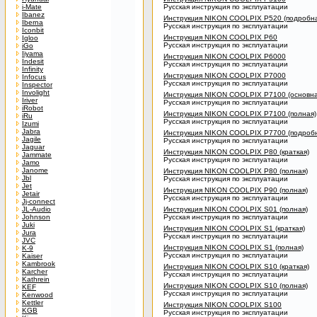
i-Mate
Русская инструкция по эксплуатации
Ibanez
Инструкция NIKON COOLPIX P520 (подробна
Iberna
Русская инструкция по эксплуатации
Iconbit
Инструкция NIKON COOLPIX P60
Igloo
Русская инструкция по эксплуатации
iGo
Iiyama
Инструкция NIKON COOLPIX P6000
Indesit
Русская инструкция по эксплуатации
Infinity
Инструкция NIKON COOLPIX P7000
Infocus
Русская инструкция по эксплуатации
Inspector
Involight
Инструкция NIKON COOLPIX P7100 (основна
Iriver
Русская инструкция по эксплуатации
iRobot
Инструкция NIKON COOLPIX P7100 (полная)
iRu
Русская инструкция по эксплуатации
Izumi
Jabra
Инструкция NIKON COOLPIX P7700 (подроб
Jagile
Русская инструкция по эксплуатации
Jaguar
Инструкция NIKON COOLPIX P80 (краткая)
Jammate
Русская инструкция по эксплуатации
Jamo
Janome
Инструкция NIKON COOLPIX P80 (полная)
Jbl
Русская инструкция по эксплуатации
Jet
Инструкция NIKON COOLPIX P90 (полная)
Jetair
Русская инструкция по эксплуатации
Jj-connect
JL-Audio
Инструкция NIKON COOLPIX S01 (полная)
Johnson
Русская инструкция по эксплуатации
Juki
Инструкция NIKON COOLPIX S1 (краткая)
Jura
Русская инструкция по эксплуатации
JVC
Инструкция NIKON COOLPIX S1 (полная)
K-9
Русская инструкция по эксплуатации
Kaiser
Kambrook
Инструкция NIKON COOLPIX S10 (краткая)
Karcher
Русская инструкция по эксплуатации
Kathrein
Инструкция NIKON COOLPIX S10 (полная)
KEF
Русская инструкция по эксплуатации
Kenwood
Kettler
Инструкция NIKON COOLPIX S100
KGB
Русская инструкция по эксплуатации