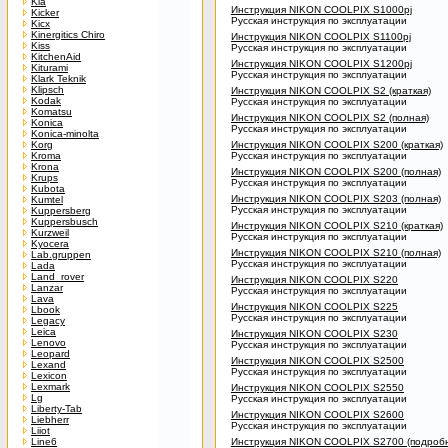
Kia
Инструкция NIKON COOLPIX S1000pj
Kicker
Русская инструкция по эксплуатации
Kicx
Kinergitics Chiro
Инструкция NIKON COOLPIX S1100pj
Kiss
Русская инструкция по эксплуатации
KitchenAid
Инструкция NIKON COOLPIX S1200pj
Kiturami
Русская инструкция по эксплуатации
Klark Teknik
Klipsch
Инструкция NIKON COOLPIX S2 (краткая)
Kodak
Русская инструкция по эксплуатации
Komatsu
Инструкция NIKON COOLPIX S2 (полная)
Konica
Русская инструкция по эксплуатации
Konica-minolta
Korg
Инструкция NIKON COOLPIX S200 (краткая)
Kroma
Русская инструкция по эксплуатации
Krona
Инструкция NIKON COOLPIX S200 (полная)
Krups
Русская инструкция по эксплуатации
Kubota
Инструкция NIKON COOLPIX S203 (полная)
Kumtel
Русская инструкция по эксплуатации
Kuppersberg
Kuppersbusch
Инструкция NIKON COOLPIX S210 (краткая)
Kurzweil
Русская инструкция по эксплуатации
Kyocera
Инструкция NIKON COOLPIX S210 (полная)
Lab.gruppen
Русская инструкция по эксплуатации
Lada
Land_rover
Инструкция NIKON COOLPIX S220
Lanzar
Русская инструкция по эксплуатации
Lava
Инструкция NIKON COOLPIX S225
Lbook
Русская инструкция по эксплуатации
Legacy
Leica
Инструкция NIKON COOLPIX S230
Lenovo
Русская инструкция по эксплуатации
Leopard
Инструкция NIKON COOLPIX S2500
Lexand
Русская инструкция по эксплуатации
Lexicon
Lexmark
Инструкция NIKON COOLPIX S2550
Lg
Русская инструкция по эксплуатации
Liberty-Tab
Инструкция NIKON COOLPIX S2600
Liebherr
Русская инструкция по эксплуатации
Liiot
Line6
Инструкция NIKON COOLPIX S2700 (подроб