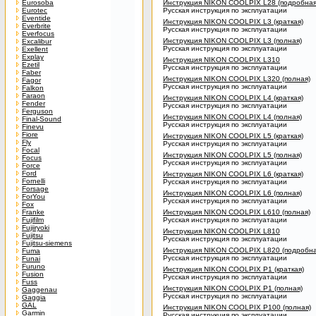
Eurosoba
Инструкция NIKON COOLPIX L28 (подробная
Eurotec
Русская инструкция по эксплуатации
Eventide
Инструкция NIKON COOLPIX L3 (краткая)
Everbrite
Русская инструкция по эксплуатации
Everfocus
Инструкция NIKON COOLPIX L3 (полная)
Excalibur
Русская инструкция по эксплуатации
Exellent
Explay
Инструкция NIKON COOLPIX L310
Ezetil
Русская инструкция по эксплуатации
Faber
Инструкция NIKON COOLPIX L320 (полная)
Fagor
Русская инструкция по эксплуатации
Falkon
Faraon
Инструкция NIKON COOLPIX L4 (краткая)
Fender
Русская инструкция по эксплуатации
Ferguson
Инструкция NIKON COOLPIX L4 (полная)
Final-Sound
Русская инструкция по эксплуатации
Finevu
Fiore
Инструкция NIKON COOLPIX L5 (краткая)
Fly
Русская инструкция по эксплуатации
Focal
Инструкция NIKON COOLPIX L5 (полная)
Focus
Русская инструкция по эксплуатации
Force
Ford
Инструкция NIKON COOLPIX L6 (краткая)
Fornelli
Русская инструкция по эксплуатации
Forsage
Инструкция NIKON COOLPIX L6 (полная)
ForYou
Русская инструкция по эксплуатации
Fox
Franke
Инструкция NIKON COOLPIX L610 (полная)
Fujifilm
Русская инструкция по эксплуатации
Fujiiryoki
Инструкция NIKON COOLPIX L810
Fujitsu
Русская инструкция по эксплуатации
Fujitsu-siemens
Инструкция NIKON COOLPIX L820 (подробна
Fuma
Русская инструкция по эксплуатации
Funai
Furuno
Инструкция NIKON COOLPIX P1 (краткая)
Fusion
Русская инструкция по эксплуатации
Fuss
Инструкция NIKON COOLPIX P1 (полная)
Gaggenau
Русская инструкция по эксплуатации
Gaggia
GAL
Инструкция NIKON COOLPIX P100 (полная)
Garmin
Русская инструкция по эксплуатации