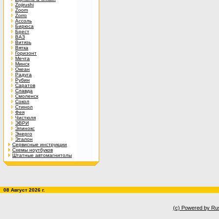
Zojirushi
Zoom
Zorro
Ассоль
Бирюса
Брест
ВАЗ
Витязь
Вятка
Горизонт
Мечта
Минск
Океан
Радуга
Рубин
Саратов
Славда
Смоленск
Сокол
Стинол
Фея
Чистюля
ЭВРИ
Элинокс
Энерго
Эталон
Сервисные инструкции
Схемы ноутбуков
Штатные автомагнитолы
08 Август 2026 г.
(c) Powered by Ru