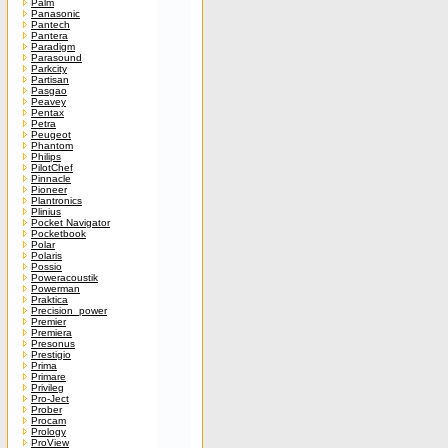
Palm
Panasonic
Pantech
Pantera
Paradigm
Parasound
Parkcity
Partisan
Pasgao
Peavey
Pentax
Petra
Peugeot
Phantom
Philips
PilotChef
Pinnacle
Pioneer
Plantronics
Plinius
Pocket Navigator
Pocketbook
Polar
Polaris
Possio
Poweracoustik
Powerman
Praktica
Precision_power
Premier
Premiera
Presonus
Prestigio
Prima
Primare
Privileg
Pro-Ject
Prober
Procam
Prology
ProView