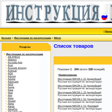
|
Нача
Каталог
»
Инструкции по эксплуатации
»
Nikon
Список товаров
Разделы
Инструкции по эксплуатации
AB-IPBOX
Ableton
Accustic Arts
Acer
Acoustic Energy
Показано
1
-
200
(всего
328
позиций)
Activcar
ADA
Наименование
Adcom
Adobe
Инструкция NIKON 1 J1 (подробная)
Advocam
Русская инструкция по эксплуатации
AEG
Инструкция NIKON 1 J2 (подробная)
Aegis
Русская инструкция по эксплуатации
Aiwa
Инструкция NIKON 1 J3 (подробная)
Akai
Русская инструкция по эксплуатации
Akg
Akira
Инструкция NIKON 1 S1 (подробная)
Alcatel
Русская инструкция по эксплуатации
Aleks
Инструкция NIKON 1 V1 (базовая)
Alesis
Русская инструкция по эксплуатации
AlinaPro
Allen&Heath