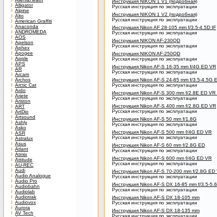
Инструкция NIKON 1 V1 (подробная)
Alligator
Русская инструкция по эксплуатации
Alpine
Инструкция NIKON 1 V2 (подробная)
Alto
Русская инструкция по эксплуатации
American Graffiti
Anaconda
Инструкция Nikon AF 28-105 mm f/3.5-4.5D IF
ANDROMEDA
Русская инструкция по эксплуатации
AOS
Инструкция NIKON AF-230QD
Apelson
Русская инструкция по эксплуатации
Aphex
Apogee
Инструкция NIKON AF-250QD
Apple
Русская инструкция по эксплуатации
APS
Инструкция Nikon AF-S 16-35 mm f/4G ED VR
AR
Русская инструкция по эксплуатации
Arcam
Archos
Инструкция Nikon AF-S 24-85 mm f/3.5-4.5G 
Arctic Cat
Русская инструкция по эксплуатации
Ardo
Инструкция Nikon AF-S 300 mm f/2.8E ED VR 
Ariete
Русская инструкция по эксплуатации
Ariston
Инструкция Nikon AF-S 400 mm f/2.8G ED VR
ART
Русская инструкция по эксплуатации
ArtDio
Artsound
Инструкция Nikon AF-S 50 mm f/1.8G
Ashly
Русская инструкция по эксплуатации
Asko
Инструкция Nikon AF-S 500 mm f/4G ED VR
ASR
Русская инструкция по эксплуатации
Astralux
Asus
Инструкция Nikon AF-S 60 mm f/2.8G ED
Atlant
Русская инструкция по эксплуатации
Atmix
Инструкция Nikon AF-S 600 mm f/4G ED VR
Attitude
Русская инструкция по эксплуатации
AU-REC
Audi
Инструкция Nikon AF-S 70-200 mm f/2.8G ED 
Audio Analogue
Русская инструкция по эксплуатации
Audio Pro
Инструкция Nikon AF-S DX 16-85 mm f/3.5-5.
Audiobahn
Русская инструкция по эксплуатации
Audiolab
Audiotrak
Инструкция Nikon AF-S DX 18-105 mm
Audiovox
Русская инструкция по эксплуатации
Aurora
Инструкция Nikon AF-S DX 18-135 mm
AV Tech
Русская инструкция по эксплуатации