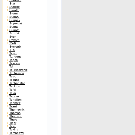
Standart
Star
Starline
Stealth
Sturm
Subaru
Sunpak
Supercat
Supra
Suunto
Suzuki
Sven
Swatch
SWR
Symetrix
T+a
Taiyo
Tangent
Tapco
Tascam
Tcl
Tc_electronic
Tc_helicon
Teac
Techno
Technostar
Teckton
Tefal
Teka
Tenore
Terraillon
Terratec
Texet
Thermomix
Thomas
Thomson
Thule
Tiger
Titan
Tokina
Tomahawk