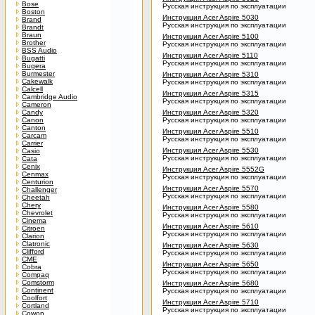
Bose
Русская инструкция по эксплуатации
Boston
Инструкция Acer Aspire 5030
Brand
Русская инструкция по эксплуатации
Brandt
Braun
Инструкция Acer Aspire 5100
Brother
Русская инструкция по эксплуатации
BSS Audio
Инструкция Acer Aspire 5110
Bugatti
Русская инструкция по эксплуатации
Bugera
Burmester
Инструкция Acer Aspire 5310
Cakewalk
Русская инструкция по эксплуатации
Calcell
Инструкция Acer Aspire 5315
Cambridge Audio
Русская инструкция по эксплуатации
Cameron
Candy
Инструкция Acer Aspire 5320
Canon
Русская инструкция по эксплуатации
Canton
Инструкция Acer Aspire 5510
Carcam
Русская инструкция по эксплуатации
Carrier
Инструкция Acer Aspire 5530
Casio
Русская инструкция по эксплуатации
Cata
Cenix
Инструкция Acer Aspire 5552G
Cenmax
Русская инструкция по эксплуатации
Centurion
Инструкция Acer Aspire 5570
Challenger
Русская инструкция по эксплуатации
Cheetah
Chery
Инструкция Acer Aspire 5580
Chevrolet
Русская инструкция по эксплуатации
Cinema
Инструкция Acer Aspire 5610
Citroen
Русская инструкция по эксплуатации
Clarion
Clatronic
Инструкция Acer Aspire 5630
Clifford
Русская инструкция по эксплуатации
CME
Инструкция Acer Aspire 5650
Cobra
Русская инструкция по эксплуатации
Compaq
Comstorm
Инструкция Acer Aspire 5680
Continent
Русская инструкция по эксплуатации
Coolfort
Инструкция Acer Aspire 5710
Cortland
Русская инструкция по эксплуатации
Cowon