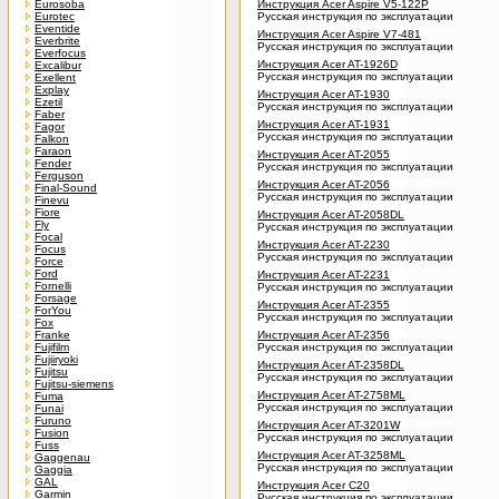
Eurosoba
Инструкция Acer Aspire V5-122P
Eurotec
Русская инструкция по эксплуатации
Eventide
Инструкция Acer Aspire V7-481
Everbrite
Русская инструкция по эксплуатации
Everfocus
Инструкция Acer AT-1926D
Excalibur
Русская инструкция по эксплуатации
Exellent
Explay
Инструкция Acer AT-1930
Ezetil
Русская инструкция по эксплуатации
Faber
Инструкция Acer AT-1931
Fagor
Русская инструкция по эксплуатации
Falkon
Faraon
Инструкция Acer AT-2055
Fender
Русская инструкция по эксплуатации
Ferguson
Инструкция Acer AT-2056
Final-Sound
Русская инструкция по эксплуатации
Finevu
Fiore
Инструкция Acer AT-2058DL
Fly
Русская инструкция по эксплуатации
Focal
Инструкция Acer AT-2230
Focus
Русская инструкция по эксплуатации
Force
Ford
Инструкция Acer AT-2231
Fornelli
Русская инструкция по эксплуатации
Forsage
Инструкция Acer AT-2355
ForYou
Русская инструкция по эксплуатации
Fox
Franke
Инструкция Acer AT-2356
Fujifilm
Русская инструкция по эксплуатации
Fujiiryoki
Инструкция Acer AT-2358DL
Fujitsu
Русская инструкция по эксплуатации
Fujitsu-siemens
Инструкция Acer AT-2758ML
Fuma
Русская инструкция по эксплуатации
Funai
Furuno
Инструкция Acer AT-3201W
Fusion
Русская инструкция по эксплуатации
Fuss
Инструкция Acer AT-3258ML
Gaggenau
Русская инструкция по эксплуатации
Gaggia
GAL
Инструкция Acer C20
Garmin
Русская инструкция по эксплуатации