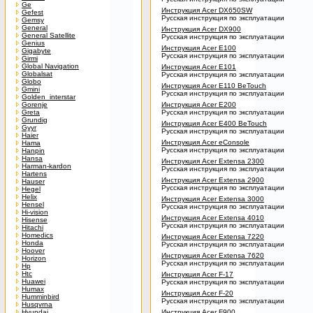
Ge
Инструкция Acer DX650SW
Gefest
Русская инструкция по эксплуатации
Gemsy
General
Инструкция Acer DX900
General Satellite
Русская инструкция по эксплуатации
Genius
Инструкция Acer E100
Gigabyte
Русская инструкция по эксплуатации
Girmi
Global Navigation
Инструкция Acer E101
Globalsat
Русская инструкция по эксплуатации
Globo
Инструкция Acer E110 BeTouch
Gmini
Русская инструкция по эксплуатации
Golden_interstar
Gorenje
Инструкция Acer E200
Greta
Русская инструкция по эксплуатации
Grundig
Инструкция Acer E400 BeTouch
Gyyr
Русская инструкция по эксплуатации
Haier
Инструкция Acer eConsole
Hama
Русская инструкция по эксплуатации
Hanpin
Hansa
Инструкция Acer Extensa 2300
Harman-kardon
Русская инструкция по эксплуатации
Hartens
Инструкция Acer Extensa 2900
Hauser
Русская инструкция по эксплуатации
Hegel
Helix
Инструкция Acer Extensa 3000
Hensel
Русская инструкция по эксплуатации
Hi-vision
Инструкция Acer Extensa 4010
Hisense
Русская инструкция по эксплуатации
Hitachi
Homedics
Инструкция Acer Extensa 7220
Honda
Русская инструкция по эксплуатации
Hoover
Инструкция Acer Extensa 7620
Horizon
Русская инструкция по эксплуатации
Hp
Htc
Инструкция Acer F-17
Huawei
Русская инструкция по эксплуатации
Humax
Инструкция Acer F-20
Humminbird
Русская инструкция по эксплуатации
Husqvrna
Hyundai
Инструкция Acer F900