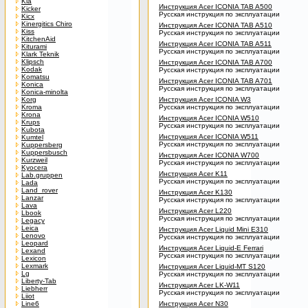
Kia
Инструкция Acer ICONIA TAB A500
Kicker
Русская инструкция по эксплуатации
Kicx
Kinergitics Chiro
Инструкция Acer ICONIA TAB A510
Kiss
Русская инструкция по эксплуатации
KitchenAid
Инструкция Acer ICONIA TAB A511
Kiturami
Русская инструкция по эксплуатации
Klark Teknik
Klipsch
Инструкция Acer ICONIA TAB A700
Kodak
Русская инструкция по эксплуатации
Komatsu
Инструкция Acer ICONIA TAB A701
Konica
Русская инструкция по эксплуатации
Konica-minolta
Korg
Инструкция Acer ICONIA W3
Kroma
Русская инструкция по эксплуатации
Krona
Инструкция Acer ICONIA W510
Krups
Русская инструкция по эксплуатации
Kubota
Инструкция Acer ICONIA W511
Kumtel
Русская инструкция по эксплуатации
Kuppersberg
Kuppersbusch
Инструкция Acer ICONIA W700
Kurzweil
Русская инструкция по эксплуатации
Kyocera
Инструкция Acer K11
Lab.gruppen
Русская инструкция по эксплуатации
Lada
Land_rover
Инструкция Acer K130
Lanzar
Русская инструкция по эксплуатации
Lava
Инструкция Acer L220
Lbook
Русская инструкция по эксплуатации
Legacy
Leica
Инструкция Acer Liquid Mini E310
Lenovo
Русская инструкция по эксплуатации
Leopard
Инструкция Acer Liquid-E Ferrari
Lexand
Русская инструкция по эксплуатации
Lexicon
Lexmark
Инструкция Acer Liquid-MT S120
Lg
Русская инструкция по эксплуатации
Liberty-Tab
Инструкция Acer LK-W11
Liebherr
Русская инструкция по эксплуатации
Liiot
Line6
Инструкция Acer N30