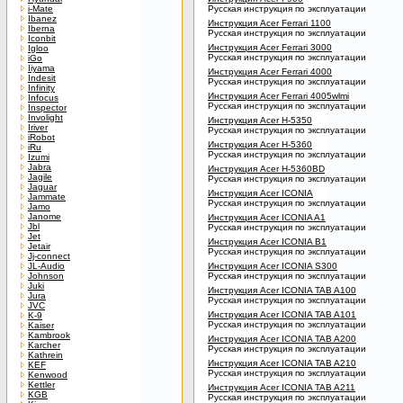
i-Mate
Русская инструкция по эксплуатации
Ibanez
Инструкция Acer Ferrari 1100
Iberna
Русская инструкция по эксплуатации
Iconbit
Инструкция Acer Ferrari 3000
Igloo
Русская инструкция по эксплуатации
iGo
Iiyama
Инструкция Acer Ferrari 4000
Indesit
Русская инструкция по эксплуатации
Infinity
Инструкция Acer Ferrari 4005wlmi
Infocus
Русская инструкция по эксплуатации
Inspector
Involight
Инструкция Acer H-5350
Iriver
Русская инструкция по эксплуатации
iRobot
Инструкция Acer H-5360
iRu
Русская инструкция по эксплуатации
Izumi
Jabra
Инструкция Acer H-5360BD
Jagile
Русская инструкция по эксплуатации
Jaguar
Инструкция Acer ICONIA
Jammate
Русская инструкция по эксплуатации
Jamo
Janome
Инструкция Acer ICONIA A1
Jbl
Русская инструкция по эксплуатации
Jet
Инструкция Acer ICONIA B1
Jetair
Русская инструкция по эксплуатации
Jj-connect
JL-Audio
Инструкция Acer ICONIA S300
Johnson
Русская инструкция по эксплуатации
Juki
Инструкция Acer ICONIA TAB A100
Jura
Русская инструкция по эксплуатации
JVC
Инструкция Acer ICONIA TAB A101
K-9
Русская инструкция по эксплуатации
Kaiser
Kambrook
Инструкция Acer ICONIA TAB A200
Karcher
Русская инструкция по эксплуатации
Kathrein
Инструкция Acer ICONIA TAB A210
KEF
Русская инструкция по эксплуатации
Kenwood
Kettler
Инструкция Acer ICONIA TAB A211
KGB
Русская инструкция по эксплуатации