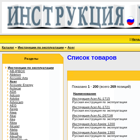
|
Нача
Каталог
»
Инструкции по эксплуатации
»
Acer
Список товаров
Разделы
Инструкции по эксплуатации
AB-IPBOX
Ableton
Accustic Arts
Acer
Acoustic Energy
Показано
1
-
200
(всего
269
позиций)
Activcar
ADA
Наименование
Adcom
Adobe
Инструкция Acer AL-1715
Advocam
Русская инструкция по эксплуатации
AEG
Инструкция Acer AL-1721
Aegis
Русская инструкция по эксплуатации
Aiwa
Инструкция Acer AL-2671W
Akai
Русская инструкция по эксплуатации
Akg
Akira
Инструкция Acer Aspire 1200
Alcatel
Русская инструкция по эксплуатации
Aleks
Инструкция Acer Aspire 1360
Alesis
Русская инструкция по эксплуатации
AlinaPro
Allen&Heath