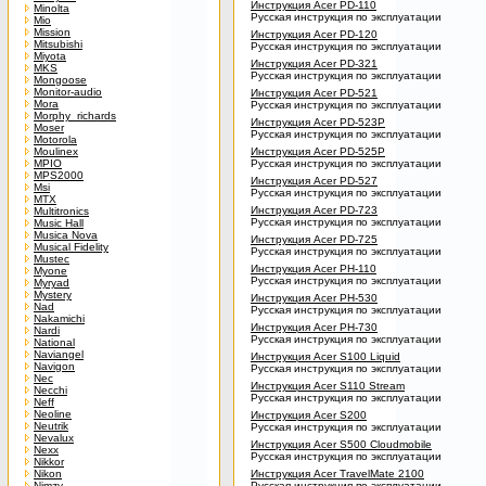
Инструкция Acer PD-110
Minolta
Русская инструкция по эксплуатации
Mio
Mission
Инструкция Acer PD-120
Mitsubishi
Русская инструкция по эксплуатации
Miyota
Инструкция Acer PD-321
MKS
Русская инструкция по эксплуатации
Mongoose
Monitor-audio
Инструкция Acer PD-521
Mora
Русская инструкция по эксплуатации
Morphy_richards
Инструкция Acer PD-523P
Moser
Русская инструкция по эксплуатации
Motorola
Moulinex
Инструкция Acer PD-525P
MPIO
Русская инструкция по эксплуатации
MPS2000
Инструкция Acer PD-527
Msi
Русская инструкция по эксплуатации
MTX
Инструкция Acer PD-723
Multitronics
Русская инструкция по эксплуатации
Music Hall
Musica Nova
Инструкция Acer PD-725
Musical Fidelity
Русская инструкция по эксплуатации
Mustec
Инструкция Acer PH-110
Myone
Русская инструкция по эксплуатации
Myryad
Mystery
Инструкция Acer PH-530
Nad
Русская инструкция по эксплуатации
Nakamichi
Инструкция Acer PH-730
Nardi
Русская инструкция по эксплуатации
National
Naviangel
Инструкция Acer S100 Liquid
Navigon
Русская инструкция по эксплуатации
Nec
Инструкция Acer S110 Stream
Necchi
Русская инструкция по эксплуатации
Neff
Neoline
Инструкция Acer S200
Neutrik
Русская инструкция по эксплуатации
Nevalux
Инструкция Acer S500 Cloudmobile
Nexx
Русская инструкция по эксплуатации
Nikkor
Nikon
Инструкция Acer TravelMate 2100
Nimzy
Русская инструкция по эксплуатации