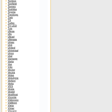
Tomtop
Topfield
Torneo
Toshiba
Toyota
Treelogic
Trek
TS
Turbo
TV LED
Tvix
Ufesa
Ufo
Ulead
Ultimate
Umax
Unit
United
Universal
Unox
Ural
Vantage
Varta
Vax
Vdo
Vector
Vectra
Velas
Velodyne
Verloni
Vertu
VES
Vesta
Vestel
Vestfrost
Viconte
Videovox
Vidikron
Vieta
Vimar
Vincent