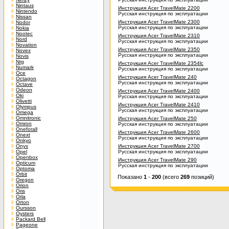
Nintaus
Инструкция Acer TravelMate 2200
Nintendo
Русская инструкция по эксплуатации
Nissan
Инструкция Acer TravelMate 2300
Nodor
Русская инструкция по эксплуатации
Nokia
Nootec
Инструкция Acer TravelMate 2310
Nord
Русская инструкция по эксплуатации
Novation
Инструкция Acer TravelMate 2350
Novex
Русская инструкция по эксплуатации
Novis
Nrg
Инструкция Acer TravelMate 2354lc
Numark
Русская инструкция по эксплуатации
Oce
Инструкция Acer TravelMate 240
Octagon
Русская инструкция по эксплуатации
Octave
Odeon
Инструкция Acer TravelMate 2400
Oki
Русская инструкция по эксплуатации
Olivetti
Инструкция Acer TravelMate 2410
Olympus
Русская инструкция по эксплуатации
Omega
Omnitronic
Инструкция Acer TravelMate 250
Omron
Русская инструкция по эксплуатации
Oneforall
Инструкция Acer TravelMate 2600
Onext
Русская инструкция по эксплуатации
Onkyo
Onyx
Инструкция Acer TravelMate 2700
Opel
Русская инструкция по эксплуатации
Openbox
Инструкция Acer TravelMate 290
Opticum
Русская инструкция по эксплуатации
Optoma
Orbit
Показано
1
-
200
(всего
269
позиций)
Oregon
Orion
Oris
Orla
Orton
Oursson
Oysters
Packard Bell
Pageone