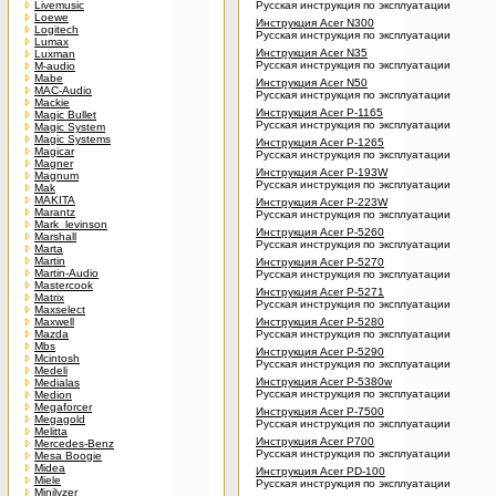
Livemusic
Русская инструкция по эксплуатации
Loewe
Инструкция Acer N300
Logitech
Русская инструкция по эксплуатации
Lumax
Инструкция Acer N35
Luxman
Русская инструкция по эксплуатации
M-audio
Mabe
Инструкция Acer N50
MAC-Audio
Русская инструкция по эксплуатации
Mackie
Инструкция Acer P-1165
Magic Bullet
Русская инструкция по эксплуатации
Magic System
Magic Systems
Инструкция Acer P-1265
Magicar
Русская инструкция по эксплуатации
Magner
Инструкция Acer P-193W
Magnum
Русская инструкция по эксплуатации
Mak
MAKITA
Инструкция Acer P-223W
Marantz
Русская инструкция по эксплуатации
Mark_levinson
Инструкция Acer P-5260
Marshall
Русская инструкция по эксплуатации
Marta
Martin
Инструкция Acer P-5270
Martin-Audio
Русская инструкция по эксплуатации
Mastercook
Инструкция Acer P-5271
Matrix
Русская инструкция по эксплуатации
Maxselect
Maxwell
Инструкция Acer P-5280
Mazda
Русская инструкция по эксплуатации
Mbs
Инструкция Acer P-5290
Mcintosh
Русская инструкция по эксплуатации
Medeli
Инструкция Acer P-5380w
Medialas
Русская инструкция по эксплуатации
Medion
Megaforcer
Инструкция Acer P-7500
Megagold
Русская инструкция по эксплуатации
Melitta
Инструкция Acer P700
Mercedes-Benz
Русская инструкция по эксплуатации
Mesa Boogie
Midea
Инструкция Acer PD-100
Miele
Русская инструкция по эксплуатации
Minilyzer