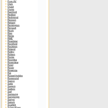
Pure AV
Qtek
Quad
Qumo
Rainford
Redber
Redmond
Reeson
Rekam
Remington
Renault
Ricoh
Riso
Ritmix
RME
Roadstar
Rockford
Rocktron
Roland
Rolley
Rolsen
Romix
Roomba
Rosenlew
Rotel
Rover
Rowenta
Rst
Russel-hobbs
Russound
Saeco
Safa
Sagem
Saibex
Sail
Samsung
Sangiorgio
Sanyo
Saturn
Scarlett
Scher-Khan