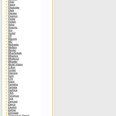
Viper
Vision
Vitaaudio
Vitek
Vitesse
Vivanco
Vivitar
Vivitek
Volvo
Vosonic
Vox
Voxtel
VR
Wacom
WD
Webasto
Wellton
Wexler
Wharfedale
Wharton
Whirlpool
Whistler
World Vision
X-Box
Xcube
Xdevice
Xoro
XTA
Xtant
Yamaha
Yamata
Yashica
YBA
Yongnuo
York
Zanussi
Zapco
Zauber
Zelmer
Zerowatt
Zigmund & Shtain