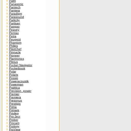
Palm
Panasonic
Pantech
Pantera
Paradigm
Parasound
Parkcity
Partisan
Pasgao
Peavey
Pentax
Petra
Peugeot
Phantom
Philips
PilotChef
Pinnacle
Pioneer
Plantronics
Plinius
Pocket Navigator
Pocketbook
Polar
Polaris
Possio
Poweracoustik
Powerman
Praktica
Precision_power
Premier
Premiera
Presonus
Prestigio
Prima
Primare
Privileg
Pro-Ject
Prober
Procam
Prology
ProView