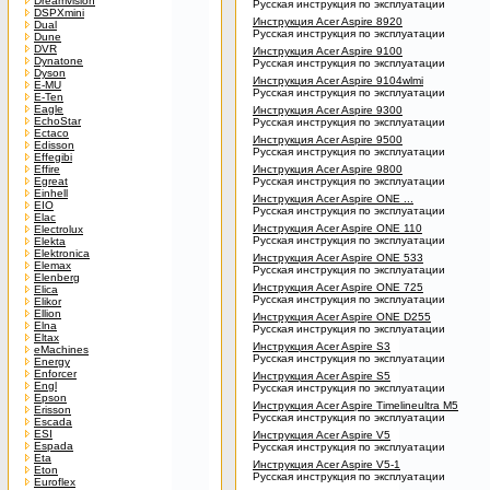
Dreamvision
Русская инструкция по эксплуатации
DSPXmini
Инструкция Acer Aspire 8920
Dual
Русская инструкция по эксплуатации
Dune
DVR
Инструкция Acer Aspire 9100
Dynatone
Русская инструкция по эксплуатации
Dyson
Инструкция Acer Aspire 9104wlmi
E-MU
Русская инструкция по эксплуатации
E-Ten
Eagle
Инструкция Acer Aspire 9300
EchoStar
Русская инструкция по эксплуатации
Ectaco
Инструкция Acer Aspire 9500
Edisson
Русская инструкция по эксплуатации
Effegibi
Effire
Инструкция Acer Aspire 9800
Egreat
Русская инструкция по эксплуатации
Einhell
Инструкция Acer Aspire ONE ...
EIO
Русская инструкция по эксплуатации
Elac
Инструкция Acer Aspire ONE 110
Electrolux
Русская инструкция по эксплуатации
Elekta
Elektronica
Инструкция Acer Aspire ONE 533
Elemax
Русская инструкция по эксплуатации
Elenberg
Инструкция Acer Aspire ONE 725
Elica
Русская инструкция по эксплуатации
Elikor
Ellion
Инструкция Acer Aspire ONE D255
Elna
Русская инструкция по эксплуатации
Eltax
Инструкция Acer Aspire S3
eMachines
Русская инструкция по эксплуатации
Energy
Enforcer
Инструкция Acer Aspire S5
Engl
Русская инструкция по эксплуатации
Epson
Инструкция Acer Aspire Timelineultra M5
Erisson
Русская инструкция по эксплуатации
Escada
ESI
Инструкция Acer Aspire V5
Espada
Русская инструкция по эксплуатации
Eta
Инструкция Acer Aspire V5-1
Eton
Русская инструкция по эксплуатации
Euroflex