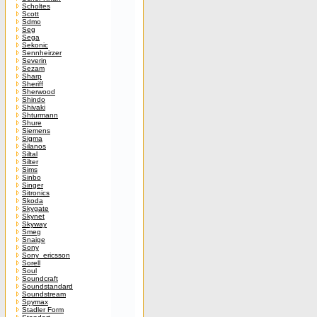
Scholtes
Scott
Sdmo
Seg
Sega
Sekonic
Sennheirzer
Severin
Sezam
Sharp
Sheriff
Sherwood
Shindo
Shivaki
Shturmann
Shure
Siemens
Sigma
Silanos
Siltal
Silter
Sims
Sinbo
Singer
Sitronics
Skoda
Skygate
Skynet
Skyway
Smeg
Snaige
Sony
Sony_ericsson
Sorell
Soul
Soundcraft
Soundstandard
Soundstream
Spymax
Stadler Form