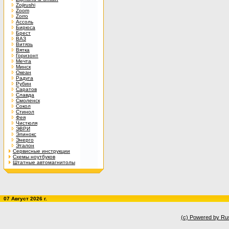
Zojirushi
Zoom
Zorro
Ассоль
Бирюса
Брест
ВАЗ
Витязь
Вятка
Горизонт
Мечта
Минск
Океан
Радуга
Рубин
Саратов
Славда
Смоленск
Сокол
Стинол
Фея
Чистюля
ЭВРИ
Элинокс
Энерго
Эталон
Сервисные инструкции
Схемы ноутбуков
Штатные автомагнитолы
07 Август 2026 г.
(c) Powered by Ru