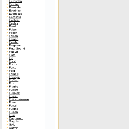
Eurosoba
Eurotec
Eventide
Everbrite
Everfocus
Excalibur
Exellent
Explay
Ezetil
Faber
Fagor
Falkon
Faraon
Fender
Ferguson
Final-Sound
Finevu
Fiore
Fly
Focal
Focus
Force
Ford
Fornelli
Forsage
ForYou
Fox
Franke
Fujifilm
Fujiiryoki
Fujitsu
Fujitsu-siemens
Fuma
Funai
Furuno
Fusion
Fuss
Gaggenau
Gaggia
GAL
Garmin