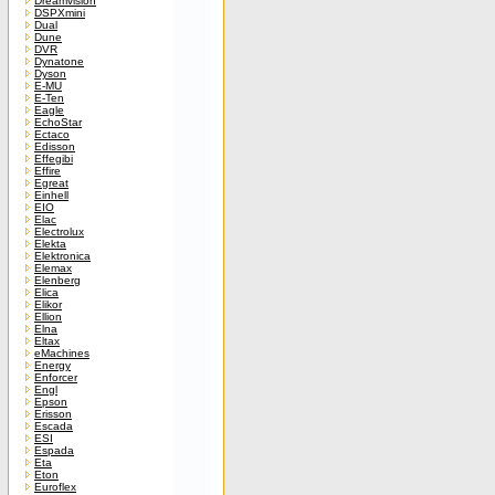
Dreamvision
DSPXmini
Dual
Dune
DVR
Dynatone
Dyson
E-MU
E-Ten
Eagle
EchoStar
Ectaco
Edisson
Effegibi
Effire
Egreat
Einhell
EIO
Elac
Electrolux
Elekta
Elektronica
Elemax
Elenberg
Elica
Elikor
Ellion
Elna
Eltax
eMachines
Energy
Enforcer
Engl
Epson
Erisson
Escada
ESI
Espada
Eta
Eton
Euroflex