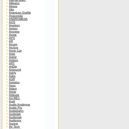
Alligator
Alpine
Alto
American Graffiti
Anaconda
ANDROMEDA
AOS
Apelson
Aphex
Apogee
Apple
APS
AR
Arcam
Archos
Arctic Cat
Ardo
Ariete
Ariston
ART
ArtDio
Artsound
Ashly
Asko
ASR
Astralux
Asus
Atlant
Atmix
Attitude
AU-REC
Audi
Audio Analogue
Audio Pro
Audiobahn
Audiolab
Audiotrak
Audiovox
Aurora
AV Tech