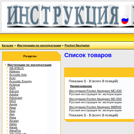
Каталог
»
Инструкции по эксплуатации
»
Pocket Navigator
Список товаров
Разделы
Инструкции по эксплуатации
AB-IPBOX
Ableton
Accustic Arts
Acer
Показано
1
-
3
(всего
3
позиций)
Acoustic Energy
Activcar
Наименование
ADA
Инструкция Pocket Navigator MC-430
Adcom
Русская инструкция по эксплуатации
Adobe
Advocam
Инструкция Pocket Navigator MC-500
AEG
Русская инструкция по эксплуатации
Aegis
Инструкция Pocket Navigator MW500
Aiwa
Русская инструкция по эксплуатации
Akai
Akg
Показано
1
-
3
(всего
3
позиций)
Akira
Alcatel
Aleks
Alesis
AlinaPro
Allen&Heath