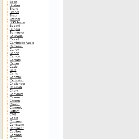
Bose
Boston
Brand
Brandt
Braun
Brother
BSS Audio
Bugatti
Bugera
Burmester
Cakewalk
Calcell
Cambridge Audio
Cameron
Candy
Canon
Canton
Carcam
Carrier
Casio
Cata
Cenix
Cenmax
Centurion
Challenger
Cheetah
Chery
Chevrolet
Cinema
Citroen
Clarion
Clatronic
Clifford
CME
Cobra
Compaq
Comstorm
Continent
Coolfort
Cortland
Cowon