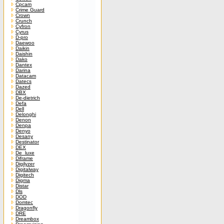
Cpcam
Crime Guard
Crown
Crunch
Cyfron
Cyrus
D-pro
Daewoo
Daikin
Daishin
Dako
Dantex
Darina
Datacam
Datecs
Dazed
DBX
De-dietrich
Defa
Dell
Delonghi
Denon
Denpa
Denyo
Desany
Destinator
DEX
De_luxe
Diframe
Digilyzer
Digitalway
Digitech
Digma
Distar
Dls
DOD
Domtec
Dragonfly
DRE
Dreambox