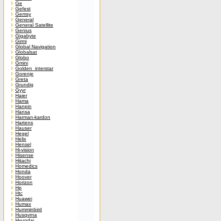
Ge
Gefest
Gemsy
General
General Satellite
Genius
Gigabyte
Girmi
Global Navigation
Globalsat
Globo
Gmini
Golden_interstar
Gorenje
Greta
Grundig
Gyyr
Haier
Hama
Hanpin
Hansa
Harman-kardon
Hartens
Hauser
Hegel
Helix
Hensel
Hi-vision
Hisense
Hitachi
Homedics
Honda
Hoover
Horizon
Hp
Htc
Huawei
Humax
Humminbird
Husqvrna
Hyundai