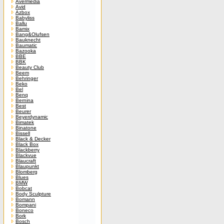
Avermedia
Avid
Azbox
Babyliss
Ballu
Bamix
Bang&Olufsen
Bauknecht
Baumatic
Bazooka
BBE
BBK
Beauty Club
Beem
Behringer
Beko
Bel
Benq
Bernina
Best
Beurer
Beyerdynamic
Bimatek
Binatone
Bissell
Black & Decker
Black Box
Blackberry
Blackvue
Blaucraft
Blaupunkt
Blomberg
Blues
BMW
Bobcat
Body Sculpture
Bomann
Bompani
Boneco
Bork
Bosch