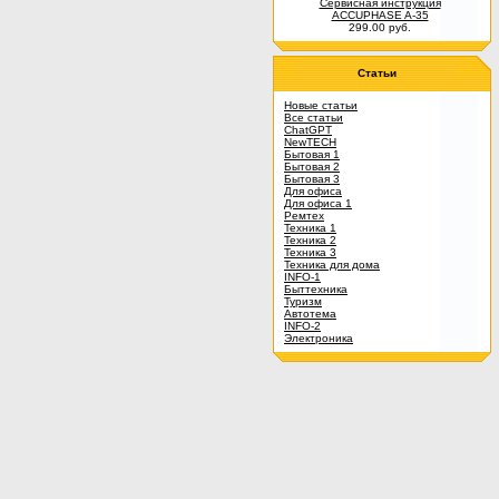
Сервисная инструкция
ACCUPHASE A-35
299.00 руб.
Статьи
Новые статьи
Все статьи
ChatGPT
NewTECH
Бытовая 1
Бытовая 2
Бытовая 3
Для офиса
Для офиса 1
Ремтех
Техника 1
Техника 2
Техника 3
Техника для дома
INFO-1
Быттехника
Туризм
Автотема
INFO-2
Электроника