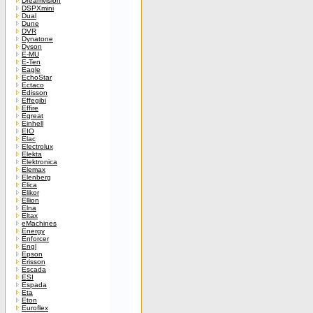
Dreamvision
DSPXmini
Dual
Dune
DVR
Dynatone
Dyson
E-MU
E-Ten
Eagle
EchoStar
Ectaco
Edisson
Effegibi
Effire
Egreat
Einhell
EIO
Elac
Electrolux
Elekta
Elektronica
Elemax
Elenberg
Elica
Elikor
Ellion
Elna
Eltax
eMachines
Energy
Enforcer
Engl
Epson
Erisson
Escada
ESI
Espada
Eta
Eton
Euroflex