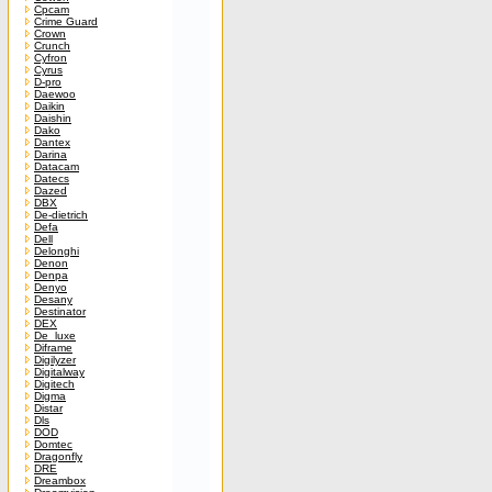
Cpcam
Crime Guard
Crown
Crunch
Cyfron
Cyrus
D-pro
Daewoo
Daikin
Daishin
Dako
Dantex
Darina
Datacam
Datecs
Dazed
DBX
De-dietrich
Defa
Dell
Delonghi
Denon
Denpa
Denyo
Desany
Destinator
DEX
De_luxe
Diframe
Digilyzer
Digitalway
Digitech
Digma
Distar
Dls
DOD
Domtec
Dragonfly
DRE
Dreambox