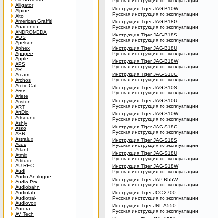
Русская инструкция по эксплуатации
Alligator
Инструкция Tiger JAG-B10W
Alpine
Русская инструкция по эксплуатации
Alto
American Graffiti
Инструкция Tiger JAG-B18G
Anaconda
Русская инструкция по эксплуатации
ANDROMEDA
Инструкция Tiger JAG-B18S
AOS
Русская инструкция по эксплуатации
Apelson
Aphex
Инструкция Tiger JAG-B18U
Apogee
Русская инструкция по эксплуатации
Apple
Инструкция Tiger JAG-B18W
APS
Русская инструкция по эксплуатации
AR
Инструкция Tiger JAG-S10G
Arcam
Русская инструкция по эксплуатации
Archos
Arctic Cat
Инструкция Tiger JAG-S10S
Ardo
Русская инструкция по эксплуатации
Ariete
Инструкция Tiger JAG-S10U
Ariston
Русская инструкция по эксплуатации
ART
ArtDio
Инструкция Tiger JAG-S10W
Artsound
Русская инструкция по эксплуатации
Ashly
Инструкция Tiger JAG-S18G
Asko
Русская инструкция по эксплуатации
ASR
Astralux
Инструкция Tiger JAG-S18S
Asus
Русская инструкция по эксплуатации
Atlant
Инструкция Tiger JAG-S18U
Atmix
Русская инструкция по эксплуатации
Attitude
AU-REC
Инструкция Tiger JAG-S18W
Audi
Русская инструкция по эксплуатации
Audio Analogue
Инструкция Tiger JAP-B55W
Audio Pro
Русская инструкция по эксплуатации
Audiobahn
Audiolab
Инструкция Tiger JCC-2700
Audiotrak
Русская инструкция по эксплуатации
Audiovox
Инструкция Tiger JNL-A550
Aurora
Русская инструкция по эксплуатации
AV Tech