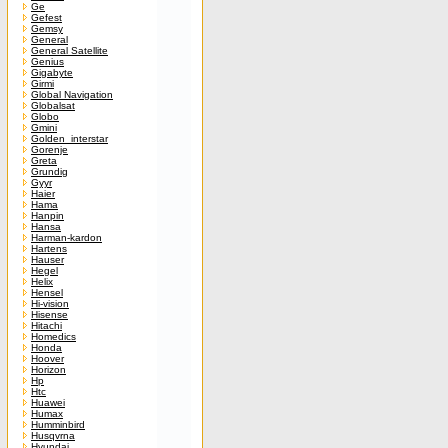
Ge
Gefest
Gemsy
General
General Satellite
Genius
Gigabyte
Girmi
Global Navigation
Globalsat
Globo
Gmini
Golden_interstar
Gorenje
Greta
Grundig
Gyyr
Haier
Hama
Hanpin
Hansa
Harman-kardon
Hartens
Hauser
Hegel
Helix
Hensel
Hi-vision
Hisense
Hitachi
Homedics
Honda
Hoover
Horizon
Hp
Htc
Huawei
Humax
Humminbird
Husqvrna
Hyundai