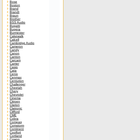
Bose
Boston
Brand
Brandt
Braun
Brother
BSS Audio
Bugatti
Bugera
Burmester
Cakewalk
Calcell
Cambridge Audio
Cameron
Candy
Canon
Canton
Carcam
Carrier
Casio
Cata
Cenix
Cenmax
Centurion
Challenger
Cheetah
Chery
Chevrolet
Cinema
Citroen
Clarion
Clatronic
Clifford
CME
Cobra
Compaq
Comstorm
Continent
Coolfort
Cortland
Cowon