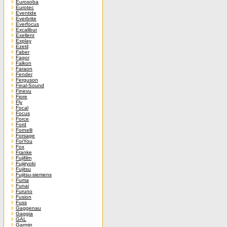
Eurosoba
Eurotec
Eventide
Everbrite
Everfocus
Excalibur
Exellent
Explay
Ezetil
Faber
Fagor
Falkon
Faraon
Fender
Ferguson
Final-Sound
Finevu
Fiore
Fly
Focal
Focus
Force
Ford
Fornelli
Forsage
ForYou
Fox
Franke
Fujifilm
Fujiiryoki
Fujitsu
Fujitsu-siemens
Fuma
Funai
Furuno
Fusion
Fuss
Gaggenau
Gaggia
GAL
Garmin