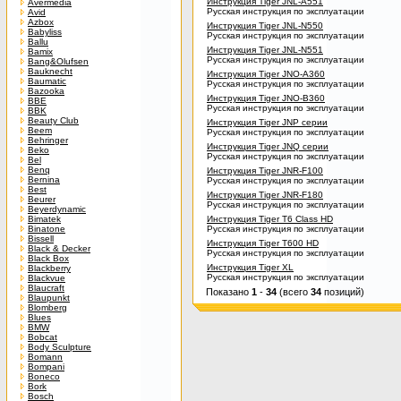
Инструкция Tiger JNL-A551
Avermedia
Русская инструкция по эксплуатации
Avid
Azbox
Инструкция Tiger JNL-N550
Babyliss
Русская инструкция по эксплуатации
Ballu
Инструкция Tiger JNL-N551
Bamix
Русская инструкция по эксплуатации
Bang&Olufsen
Bauknecht
Инструкция Tiger JNO-A360
Baumatic
Русская инструкция по эксплуатации
Bazooka
Инструкция Tiger JNO-B360
BBE
Русская инструкция по эксплуатации
BBK
Beauty Club
Инструкция Tiger JNP серии
Beem
Русская инструкция по эксплуатации
Behringer
Инструкция Tiger JNQ серии
Beko
Русская инструкция по эксплуатации
Bel
Benq
Инструкция Tiger JNR-F100
Bernina
Русская инструкция по эксплуатации
Best
Инструкция Tiger JNR-F180
Beurer
Русская инструкция по эксплуатации
Beyerdynamic
Bimatek
Инструкция Tiger T6 Class HD
Binatone
Русская инструкция по эксплуатации
Bissell
Инструкция Tiger T600 HD
Black & Decker
Русская инструкция по эксплуатации
Black Box
Инструкция Tiger XL
Blackberry
Русская инструкция по эксплуатации
Blackvue
Blaucraft
Показано
1
-
34
(всего
34
позиций)
Blaupunkt
Blomberg
Blues
BMW
Bobcat
Body Sculpture
Bomann
Bompani
Boneco
Bork
Bosch