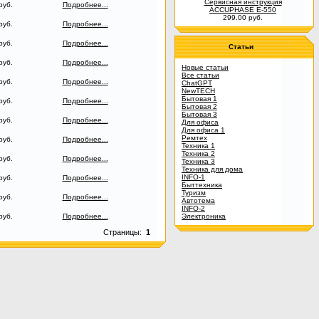
Сервисная инструкция
руб.
Подробнее...
ACCUPHASE E-550
299.00 руб.
руб.
Подробнее...
руб.
Подробнее...
Статьи
руб.
Подробнее...
Новые статьи
Все статьи
руб.
Подробнее...
ChatGPT
NewTECH
Бытовая 1
руб.
Подробнее...
Бытовая 2
Бытовая 3
руб.
Подробнее...
Для офиса
Для офиса 1
Ремтех
руб.
Подробнее...
Техника 1
Техника 2
руб.
Подробнее...
Техника 3
Техника для дома
INFO-1
руб.
Подробнее...
Быттехника
Туризм
руб.
Подробнее...
Автотема
INFO-2
руб.
Подробнее...
Электроника
Страницы:
1