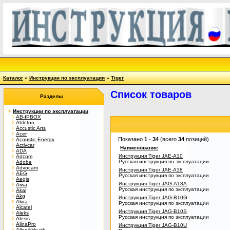
Каталог
»
Инструкции по эксплуатации
»
Tiger
Список товаров
Разделы
Инструкции по эксплуатации
AB-IPBOX
Ableton
Accustic Arts
Acer
Показано
1
-
34
(всего
34
позиций)
Acoustic Energy
Activcar
Наименование
ADA
Инструкция Tiger JAE-A10
Adcom
Русская инструкция по эксплуатации
Adobe
Advocam
Инструкция Tiger JAE-A18
AEG
Русская инструкция по эксплуатации
Aegis
Инструкция Tiger JAG-A18A
Aiwa
Русская инструкция по эксплуатации
Akai
Akg
Инструкция Tiger JAG-B10G
Akira
Русская инструкция по эксплуатации
Alcatel
Инструкция Tiger JAG-B10S
Aleks
Русская инструкция по эксплуатации
Alesis
AlinaPro
Инструкция Tiger JAG-B10U
Allen&Heath