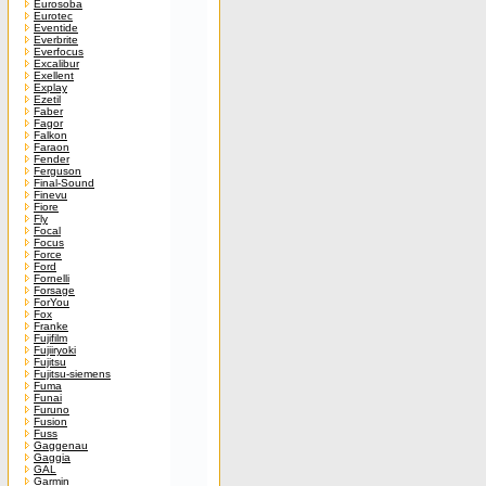
Eurosoba
Eurotec
Eventide
Everbrite
Everfocus
Excalibur
Exellent
Explay
Ezetil
Faber
Fagor
Falkon
Faraon
Fender
Ferguson
Final-Sound
Finevu
Fiore
Fly
Focal
Focus
Force
Ford
Fornelli
Forsage
ForYou
Fox
Franke
Fujifilm
Fujiiryoki
Fujitsu
Fujitsu-siemens
Fuma
Funai
Furuno
Fusion
Fuss
Gaggenau
Gaggia
GAL
Garmin