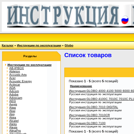
Каталог
»
Инструкции по эксплуатации
»
Globo
Список товаров
Разделы
Инструкции по эксплуатации
AB-IPBOX
Ableton
Accustic Arts
Acer
Показано
1
-
5
(всего
5
позиций)
Acoustic Energy
Activcar
Наименование
ADA
Инструкция GLOBO 4000 4100 5000 6000 6
Adcom
Русская инструкция по эксплуатации
Adobe
Advocam
Инструкция GLOBO 4100C 7010C 7010C PL
AEG
Русская инструкция по эксплуатации
Aegis
Инструкция GLOBO 7010 DIGITAL
Aiwa
Русская инструкция по эксплуатации
Akai
Akg
Инструкция GLOBO 7010CR
Akira
Русская инструкция по эксплуатации
Alcatel
Инструкция GLOBO 7100
Aleks
Русская инструкция по эксплуатации
Alesis
AlinaPro
Показано
1
-
5
(всего
5
позиций)
Allen&Heath