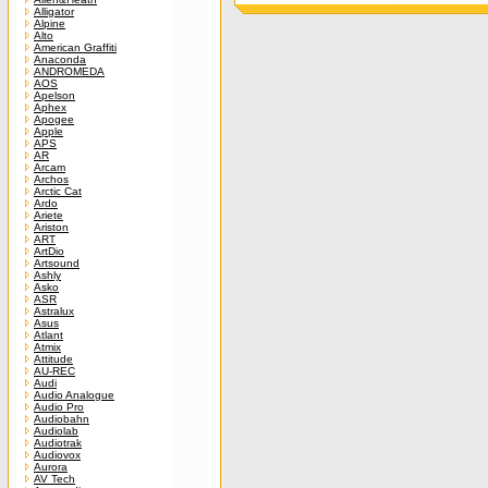
Alligator
Alpine
Alto
American Graffiti
Anaconda
ANDROMEDA
AOS
Apelson
Aphex
Apogee
Apple
APS
AR
Arcam
Archos
Arctic Cat
Ardo
Ariete
Ariston
ART
ArtDio
Artsound
Ashly
Asko
ASR
Astralux
Asus
Atlant
Atmix
Attitude
AU-REC
Audi
Audio Analogue
Audio Pro
Audiobahn
Audiolab
Audiotrak
Audiovox
Aurora
AV Tech