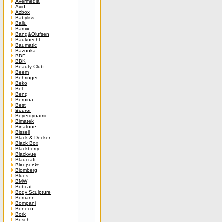
Avermedia
Avid
Azbox
Babyliss
Ballu
Bamix
Bang&Olufsen
Bauknecht
Baumatic
Bazooka
BBE
BBK
Beauty Club
Beem
Behringer
Beko
Bel
Benq
Bernina
Best
Beurer
Beyerdynamic
Bimatek
Binatone
Bissell
Black & Decker
Black Box
Blackberry
Blackvue
Blaucraft
Blaupunkt
Blomberg
Blues
BMW
Bobcat
Body Sculpture
Bomann
Bompani
Boneco
Bork
Bosch