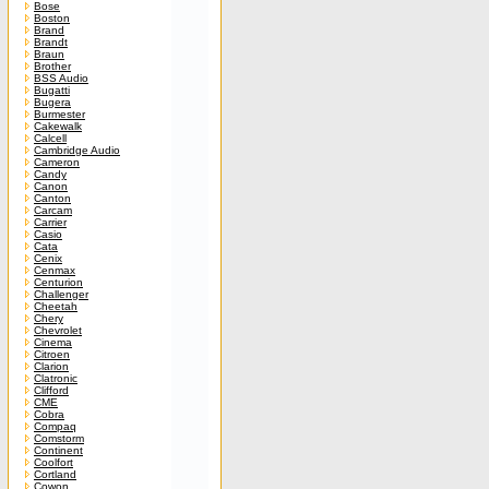
Bose
Boston
Brand
Brandt
Braun
Brother
BSS Audio
Bugatti
Bugera
Burmester
Cakewalk
Calcell
Cambridge Audio
Cameron
Candy
Canon
Canton
Carcam
Carrier
Casio
Cata
Cenix
Cenmax
Centurion
Challenger
Cheetah
Chery
Chevrolet
Cinema
Citroen
Clarion
Clatronic
Clifford
CME
Cobra
Compaq
Comstorm
Continent
Coolfort
Cortland
Cowon