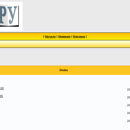
|
Начало
|
Новинки
|
Корзина
|
Globo
010
29
US
29
29
29
29