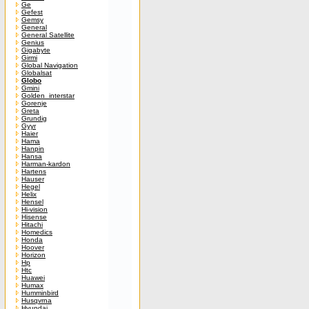
Ge
Gefest
Gemsy
General
General Satellite
Genius
Gigabyte
Girmi
Global Navigation
Globalsat
Globo
Gmini
Golden_interstar
Gorenje
Greta
Grundig
Gyyr
Haier
Hama
Hanpin
Hansa
Harman-kardon
Hartens
Hauser
Hegel
Helix
Hensel
Hi-vision
Hisense
Hitachi
Homedics
Honda
Hoover
Horizon
Hp
Htc
Huawei
Humax
Humminbird
Husqvrna
Hyundai