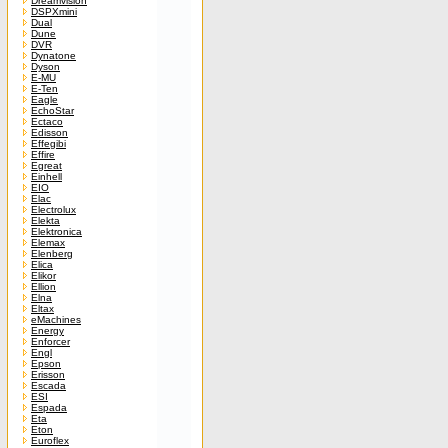
Dreamvision
DSPXmini
Dual
Dune
DVR
Dynatone
Dyson
E-MU
E-Ten
Eagle
EchoStar
Ectaco
Edisson
Effegibi
Effire
Egreat
Einhell
EIO
Elac
Electrolux
Elekta
Elektronica
Elemax
Elenberg
Elica
Elikor
Ellion
Elna
Eltax
eMachines
Energy
Enforcer
Engl
Epson
Erisson
Escada
ESI
Espada
Eta
Eton
Euroflex