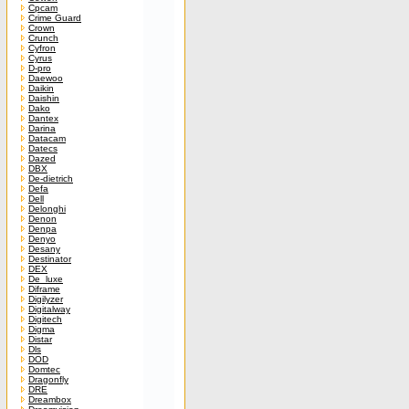
Cpcam
Crime Guard
Crown
Crunch
Cyfron
Cyrus
D-pro
Daewoo
Daikin
Daishin
Dako
Dantex
Darina
Datacam
Datecs
Dazed
DBX
De-dietrich
Defa
Dell
Delonghi
Denon
Denpa
Denyo
Desany
Destinator
DEX
De_luxe
Diframe
Digilyzer
Digitalway
Digitech
Digma
Distar
Dls
DOD
Domtec
Dragonfly
DRE
Dreambox