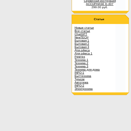
Сервисная инструкция
ACCUPHASE E-307
299.00 руб.
Статьи
Новые статьи
Все статьи
ChatGPT
NewTECH
Бытовая 1
Бытовая 2
Бытовая 3
Для офиса
Для офиса 1
Ремтех
Техника 1
Техника 2
Техника 3
Техника для дома
INFO-1
Быттехника
Туризм
Автотема
INFO-2
Электроника