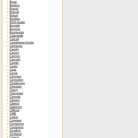
Bose
Boston
Brand
Brandt
Braun
Brother
BSS Audio
Bugatti
Bugera
Burmester
Cakewalk
Calcell
Cambridge Audio
Cameron
Candy
Canon
Canton
Carcam
Carrier
Casio
Cata
Cenix
Cenmax
Centurion
Challenger
Cheetah
Chery
Chevrolet
Cinema
Citroen
Clarion
Clatronic
Clifford
CME
Cobra
Compaq
Comstorm
Continent
Coolfort
Cortland
Cowon