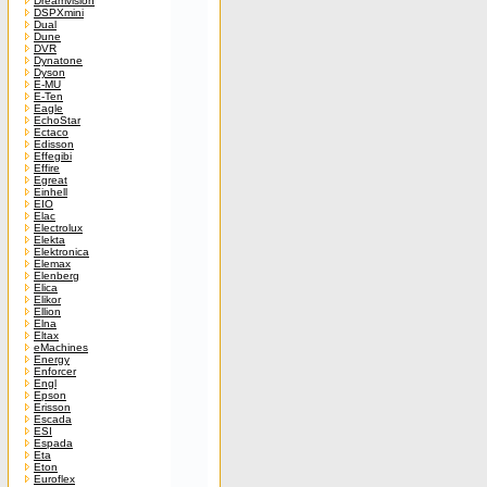
Dreamvision
DSPXmini
Dual
Dune
DVR
Dynatone
Dyson
E-MU
E-Ten
Eagle
EchoStar
Ectaco
Edisson
Effegibi
Effire
Egreat
Einhell
EIO
Elac
Electrolux
Elekta
Elektronica
Elemax
Elenberg
Elica
Elikor
Ellion
Elna
Eltax
eMachines
Energy
Enforcer
Engl
Epson
Erisson
Escada
ESI
Espada
Eta
Eton
Euroflex