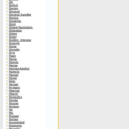
Ge
Gefest
Gemsy
General
General Satellite
Genius
Gigabyte
Girmi
Global Navigation
Globalsat
Globo
Gmini
Golden_interstar
Gorenje
Greta
Grundig
Gyyr
Haier
Hama
Hanpin
Hansa
Harman-kardon
Hartens
Hauser
Hegel
Helix
Hensel
Hi-vision
Hisense
Hitachi
Homedics
Honda
Hoover
Horizon
Hp
Htc
Huawei
Humax
Humminbird
Husqvrna
Hyundai