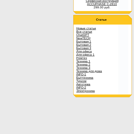
Сервисная инструкция
ACCUPHASE C-2810
299.00 руб.
Статьи
Новые статьи
Все статьи
ChatGPT
NewTECH
Бытовая 1
Бытовая 2
Бытовая 3
Для офиса
Для офиса 1
Ремтех
Техника 1
Техника 2
Техника 3
Техника для дома
INFO-1
Быттехника
Туризм
Автотема
INFO-2
Электроника