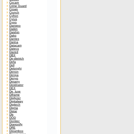
Cpcam
Crime Guard
Crown
Crunch
Cyfron
Cyrus
D-pro
Daewoo
Daikin
Daishin
Dako
Dantex
Darina
Datacam
Datecs
Dazed
DBX
De-dietrich
Defa
Dell
Delonghi
Denon
Denpa
Denyo
Desany
Destinator
DEX
De_luxe
Diframe
Digilyzer
Digitalway
Digitech
Digma
Distar
Dls
DOD
Domtec
Dragonfly
DRE
Dreambox