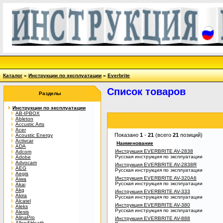
Каталог
»
Инструкции по эксплуатации
»
Everbrite
Список товаров
Разделы
Инструкции по эксплуатации
AB-IPBOX
Ableton
Accustic Arts
Acer
Показано
1
-
21
(всего
21
позиций)
Acoustic Energy
Activcar
Наименование
ADA
Инструкция EVERBRITE AV-2838
Adcom
Русская инструкция по эксплуатации
Adobe
Advocam
Инструкция EVERBRITE AV-2838R
AEG
Русская инструкция по эксплуатации
Aegis
Инструкция EVERBRITE AV-320A6
Aiwa
Русская инструкция по эксплуатации
Akai
Akg
Инструкция EVERBRITE AV-333
Akira
Русская инструкция по эксплуатации
Alcatel
Инструкция EVERBRITE AV-380
Aleks
Русская инструкция по эксплуатации
Alesis
AlinaPro
Инструкция EVERBRITE AV-888
Allen&Heath