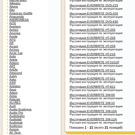
Русская инструкция по эксплуатации
Alligator
Инструкция EVERBRITE DVD-225
Alpine
Русская инструкция по эксплуатации
Alto
American Graffiti
Инструкция EVERBRITE DVD-320
Anaconda
Русская инструкция по эксплуатации
ANDROMEDA
Инструкция EVERBRITE DVD-430
AOS
Русская инструкция по эксплуатации
Apelson
Aphex
Инструкция EVERBRITE HT-206
Apogee
Русская инструкция по эксплуатации
Apple
Инструкция EVERBRITE HT-208
APS
Русская инструкция по эксплуатации
AR
Инструкция EVERBRITE HT-209
Arcam
Русская инструкция по эксплуатации
Archos
Arctic Cat
Инструкция EVERBRITE HT-216
Ardo
Русская инструкция по эксплуатации
Ariete
Инструкция EVERBRITE HT-5101P
Ariston
Русская инструкция по эксплуатации
ART
ArtDio
Инструкция EVERBRITE HT-521
Artsound
Русская инструкция по эксплуатации
Ashly
Инструкция EVERBRITE HT-531
Asko
Русская инструкция по эксплуатации
ASR
Astralux
Инструкция EVERBRITE HT-821
Asus
Русская инструкция по эксплуатации
Atlant
Инструкция EVERBRITE SW-08
Atmix
Русская инструкция по эксплуатации
Attitude
AU-REC
Инструкция EVERBRITE SW-10
Audi
Русская инструкция по эксплуатации
Audio Analogue
Инструкция EVERBRITE SW-10A
Audio Pro
Русская инструкция по эксплуатации
Audiobahn
Audiolab
Инструкция EVERBRITE SW-12A
Audiotrak
Русская инструкция по эксплуатации
Audiovox
Показано
1
-
21
(всего
21
позиций)
Aurora
AV Tech