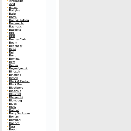
Avermedia
Avid
Azbox
Babyliss
Ballu
Bamix
Bang&Olufsen
Bauknecht
Baumatic
Bazooka
BBE
BBK
Beauty Club
Beem
Behringer
Beko
Bel
Benq
Bernina
Best
Beurer
Beyerdynamic
Bimatek
Binatone
Bissell
Black & Decker
Black Box
Blackberry
Blackvue
Blaucraft
Blaupunkt
Blomberg
Blues
BMW
Bobcat
Body Sculpture
Bomann
Bompani
Boneco
Bork
Bosch