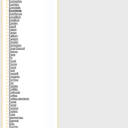
Eurosoba
Eurotec
Eventide
Everbrite
Everfocus
Excalibur
Exellent
Explay
Ezetil
Faber
Fagor
Falkon
Faraon
Fender
Ferguson
Final-Sound
Finevu
Fiore
Fly
Focal
Focus
Force
Ford
Fornelli
Forsage
ForYou
Fox
Franke
Fujifilm
Fujiiryoki
Fujitsu
Fujitsu-siemens
Fuma
Funai
Furuno
Fusion
Fuss
Gaggenau
Gaggia
GAL
Garmin