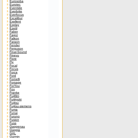
Eurosoba
Eurotec
Eventide
Everbrite
Everfocus
Excalibur
Exellent
Explay
Ezetil
Faber
Fagor
Falkon
Faraon
Fender
Ferguson
Final-Sound
Finevu
Fiore
Fly
Focal
Focus
Force
Ford
Fornelli
Forsage
ForYou
Fox
Franke
Fujifilm
Fujiiryoki
Fujitsu
Fujitsu-siemens
Fuma
Funai
Furuno
Fusion
Fuss
Gaggenau
Gaggia
GAL
Garmin