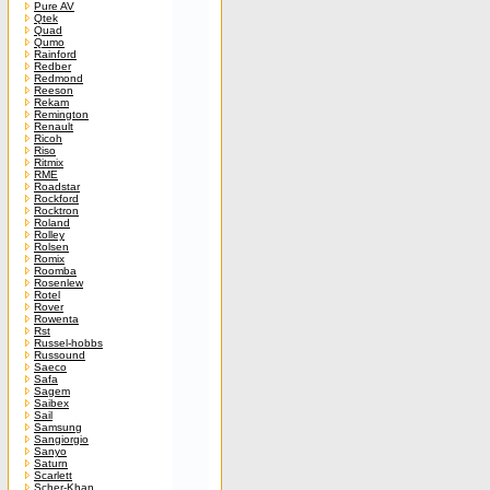
Pure AV
Qtek
Quad
Qumo
Rainford
Redber
Redmond
Reeson
Rekam
Remington
Renault
Ricoh
Riso
Ritmix
RME
Roadstar
Rockford
Rocktron
Roland
Rolley
Rolsen
Romix
Roomba
Rosenlew
Rotel
Rover
Rowenta
Rst
Russel-hobbs
Russound
Saeco
Safa
Sagem
Saibex
Sail
Samsung
Sangiorgio
Sanyo
Saturn
Scarlett
Scher-Khan