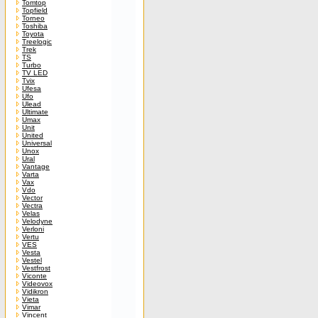
Tomtop
Topfield
Torneo
Toshiba
Toyota
Treelogic
Trek
TS
Turbo
TV LED
Tvix
Ufesa
Ufo
Ulead
Ultimate
Umax
Unit
United
Universal
Unox
Ural
Vantage
Varta
Vax
Vdo
Vector
Vectra
Velas
Velodyne
Verloni
Vertu
VES
Vesta
Vestel
Vestfrost
Viconte
Videovox
Vidikron
Vieta
Vimar
Vincent