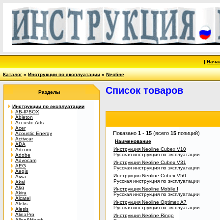
|
Нача
Каталог
»
Инструкции по эксплуатации
»
Neoline
Список товаров
Разделы
Инструкции по эксплуатации
AB-IPBOX
Ableton
Accustic Arts
Acer
Показано
1
-
15
(всего
15
позиций)
Acoustic Energy
Activcar
Наименование
ADA
Инструкция Neoline Cubex V10
Adcom
Русская инструкция по эксплуатации
Adobe
Advocam
Инструкция Neoline Cubex V31
AEG
Русская инструкция по эксплуатации
Aegis
Инструкция Neoline Cubex V50
Aiwa
Русская инструкция по эксплуатации
Akai
Akg
Инструкция Neoline Mobile I
Akira
Русская инструкция по эксплуатации
Alcatel
Инструкция Neoline Optimex A7
Aleks
Русская инструкция по эксплуатации
Alesis
AlinaPro
Инструкция Neoline Ringo
Allen&Heath