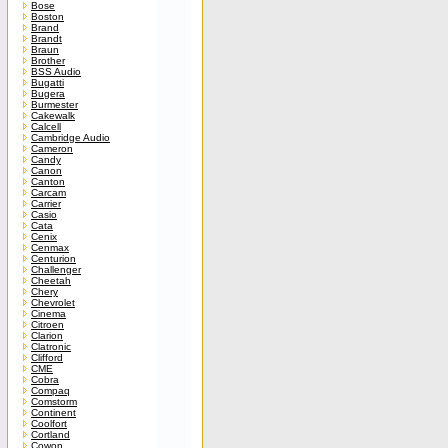
Bose
Boston
Brand
Brandt
Braun
Brother
BSS Audio
Bugatti
Bugera
Burmester
Cakewalk
Calcell
Cambridge Audio
Cameron
Candy
Canon
Canton
Carcam
Carrier
Casio
Cata
Cenix
Cenmax
Centurion
Challenger
Cheetah
Chery
Chevrolet
Cinema
Citroen
Clarion
Clatronic
Clifford
CME
Cobra
Compaq
Comstorm
Continent
Coolfort
Cortland
Cowon