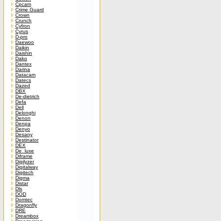
Cpcam
Crime Guard
Crown
Crunch
Cyfron
Cyrus
D-pro
Daewoo
Daikin
Daishin
Dako
Dantex
Darina
Datacam
Datecs
Dazed
DBX
De-dietrich
Defa
Dell
Delonghi
Denon
Denpa
Denyo
Desany
Destinator
DEX
De_luxe
Diframe
Digilyzer
Digitalway
Digitech
Digma
Distar
Dls
DOD
Domtec
Dragonfly
DRE
Dreambox