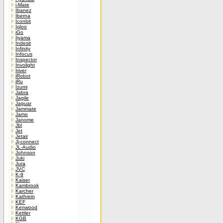
i-Mate
Ibanez
Iberna
Iconbit
Igloo
iGo
Iiyama
Indesit
Infinity
Infocus
Inspector
Involight
Iriver
iRobot
iRu
Izumi
Jabra
Jagile
Jaguar
Jammate
Jamo
Janome
Jbl
Jet
Jetair
Jj-connect
JL-Audio
Johnson
Juki
Jura
JVC
K-9
Kaiser
Kambrook
Karcher
Kathrein
KEF
Kenwood
Kettler
KGB