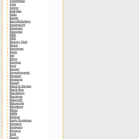
Avermedia
Avid
Azbox
Babyliss
Ballu
Bamix
Bang&Olufsen
Bauknecht
Baumatic
Bazooka
BBE
BBK
Beauty Club
Beem
Behringer
Beko
Bel
Benq
Bernina
Best
Beurer
Beyerdynamic
Bimatek
Binatone
Bissell
Black & Decker
Black Box
Blackberry
Blackvue
Blaucraft
Blaupunkt
Blomberg
Blues
BMW
Bobcat
Body Sculpture
Bomann
Bompani
Boneco
Bork
Bosch