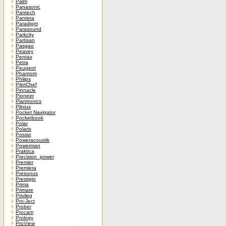
Palm
Panasonic
Pantech
Pantera
Paradigm
Parasound
Parkcity
Partisan
Pasgao
Peavey
Pentax
Petra
Peugeot
Phantom
Philips
PilotChef
Pinnacle
Pioneer
Plantronics
Plinius
Pocket Navigator
Pocketbook
Polar
Polaris
Possio
Poweracoustik
Powerman
Praktica
Precision_power
Premier
Premiera
Presonus
Prestigio
Prima
Primare
Privileg
Pro-Ject
Prober
Procam
Prology
ProView