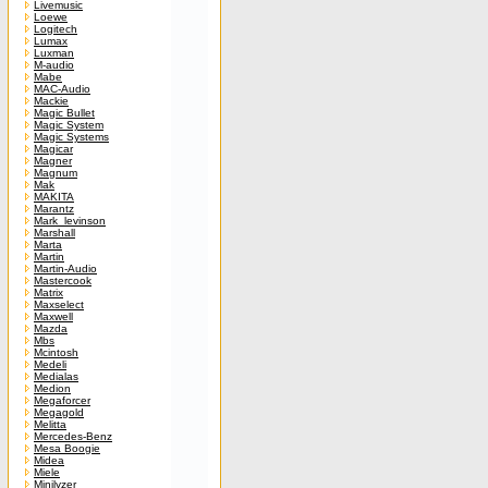
Livemusic
Loewe
Logitech
Lumax
Luxman
M-audio
Mabe
MAC-Audio
Mackie
Magic Bullet
Magic System
Magic Systems
Magicar
Magner
Magnum
Mak
MAKITA
Marantz
Mark_levinson
Marshall
Marta
Martin
Martin-Audio
Mastercook
Matrix
Maxselect
Maxwell
Mazda
Mbs
Mcintosh
Medeli
Medialas
Medion
Megaforcer
Megagold
Melitta
Mercedes-Benz
Mesa Boogie
Midea
Miele
Minilyzer