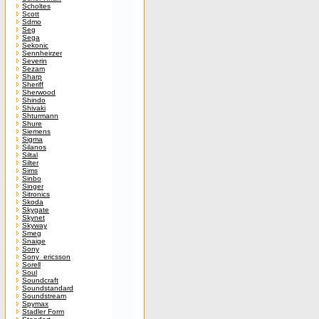
Scholtes
Scott
Sdmo
Seg
Sega
Sekonic
Sennheirzer
Severin
Sezam
Sharp
Sheriff
Sherwood
Shindo
Shivaki
Shturmann
Shure
Siemens
Sigma
Silanos
Siltal
Silter
Sims
Sinbo
Singer
Sitronics
Skoda
Skygate
Skynet
Skyway
Smeg
Snaige
Sony
Sony_ericsson
Sorell
Soul
Soundcraft
Soundstandard
Soundstream
Spymax
Stadler Form