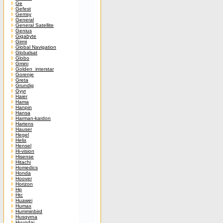
Ge
Gefest
Gemsy
General
General Satellite
Genius
Gigabyte
Girmi
Global Navigation
Globalsat
Globo
Gmini
Golden_interstar
Gorenje
Greta
Grundig
Gyyr
Haier
Hama
Hanpin
Hansa
Harman-kardon
Hartens
Hauser
Hegel
Helix
Hensel
Hi-vision
Hisense
Hitachi
Homedics
Honda
Hoover
Horizon
Hp
Htc
Huawei
Humax
Humminbird
Husqvrna
Hyundai