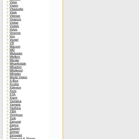
Viper
Vision
Vitaaudio
Vitek
Vitesse
Vivanco
Vivitar
Vivitek
Volvo
Vosonic
Vox
Voxtel
VR
Wacom
WD
Webasto
Wellton
Wexler
Wharfedale
Wharton
Whirlpool
Whistler
World Vision
X-Box
Xcube
Xdevice
Xoro
XTA
Xtant
Yamaha
Yamata
Yashica
YBA
Yongnuo
York
Zanussi
Zapco
Zauber
Zelmer
Zerowatt
Zigmund & Shtain