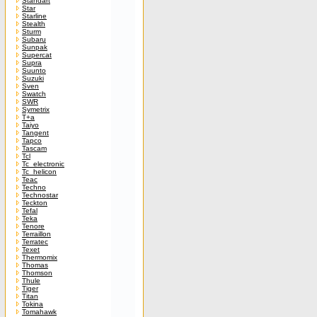
Standart
Star
Starline
Stealth
Sturm
Subaru
Sunpak
Supercat
Supra
Suunto
Suzuki
Sven
Swatch
SWR
Symetrix
T+a
Taiyo
Tangent
Tapco
Tascam
Tcl
Tc_electronic
Tc_helicon
Teac
Techno
Technostar
Teckton
Tefal
Teka
Tenore
Terraillon
Terratec
Texet
Thermomix
Thomas
Thomson
Thule
Tiger
Titan
Tokina
Tomahawk