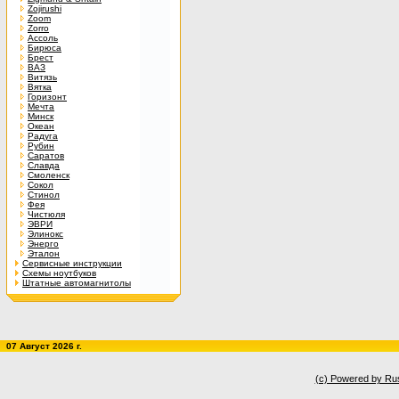
Zojirushi
Zoom
Zorro
Ассоль
Бирюса
Брест
ВАЗ
Витязь
Вятка
Горизонт
Мечта
Минск
Океан
Радуга
Рубин
Саратов
Славда
Смоленск
Сокол
Стинол
Фея
Чистюля
ЭВРИ
Элинокс
Энерго
Эталон
Сервисные инструкции
Схемы ноутбуков
Штатные автомагнитолы
07 Август 2026 г.
(c) Powered by Ru