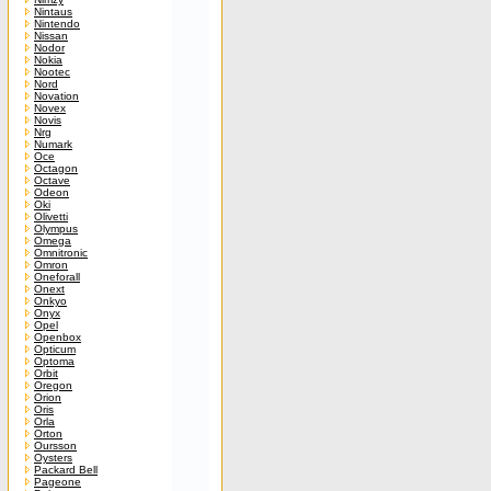
Nintaus
Nintendo
Nissan
Nodor
Nokia
Nootec
Nord
Novation
Novex
Novis
Nrg
Numark
Oce
Octagon
Octave
Odeon
Oki
Olivetti
Olympus
Omega
Omnitronic
Omron
Oneforall
Onext
Onkyo
Onyx
Opel
Openbox
Opticum
Optoma
Orbit
Oregon
Orion
Oris
Orla
Orton
Oursson
Oysters
Packard Bell
Pageone