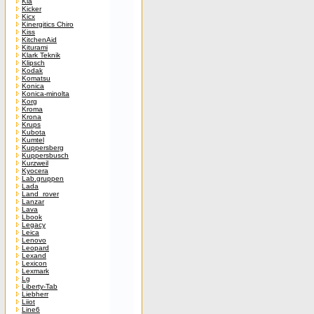
Kia
Kicker
Kicx
Kinergitics Chiro
Kiss
KitchenAid
Kiturami
Klark Teknik
Klipsch
Kodak
Komatsu
Konica
Konica-minolta
Korg
Kroma
Krona
Krups
Kubota
Kumtel
Kuppersberg
Kuppersbusch
Kurzweil
Kyocera
Lab.gruppen
Lada
Land_rover
Lanzar
Lava
Lbook
Legacy
Leica
Lenovo
Leopard
Lexand
Lexicon
Lexmark
Lg
Liberty-Tab
Liebherr
Liiot
Line6