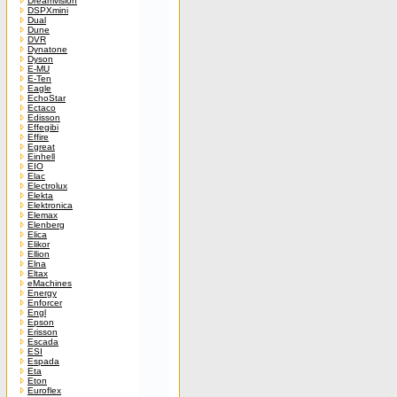
Dreamvision
DSPXmini
Dual
Dune
DVR
Dynatone
Dyson
E-MU
E-Ten
Eagle
EchoStar
Ectaco
Edisson
Effegibi
Effire
Egreat
Einhell
EIO
Elac
Electrolux
Elekta
Elektronica
Elemax
Elenberg
Elica
Elikor
Ellion
Elna
Eltax
eMachines
Energy
Enforcer
Engl
Epson
Erisson
Escada
ESI
Espada
Eta
Eton
Euroflex