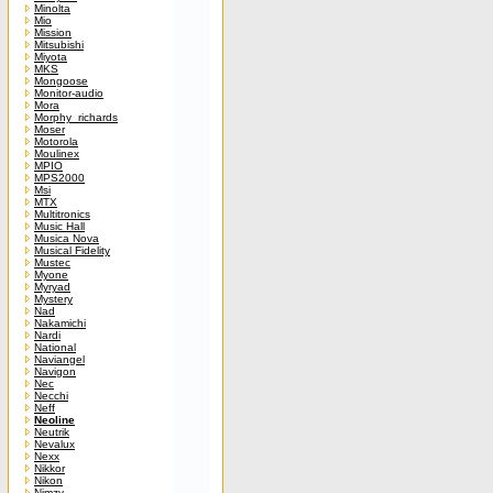
Minolta
Mio
Mission
Mitsubishi
Miyota
MKS
Mongoose
Monitor-audio
Mora
Morphy_richards
Moser
Motorola
Moulinex
MPIO
MPS2000
Msi
MTX
Multitronics
Music Hall
Musica Nova
Musical Fidelity
Mustec
Myone
Myryad
Mystery
Nad
Nakamichi
Nardi
National
Naviangel
Navigon
Nec
Necchi
Neff
Neoline
Neutrik
Nevalux
Nexx
Nikkor
Nikon
Nimzy