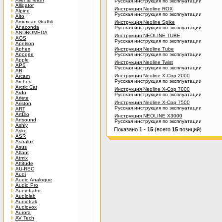
Русская инструкция по эксплуатации
Alligator
Инструкция Neoline ROX
Alpine
Русская инструкция по эксплуатации
Alto
American Graffiti
Инструкция Neoline Spike
Anaconda
Русская инструкция по эксплуатации
ANDROMEDA
Инструкция NEOLINE TUBE
AOS
Русская инструкция по эксплуатации
Apelson
Aphex
Инструкция Neoline Tube
Apogee
Русская инструкция по эксплуатации
Apple
Инструкция Neoline Twist
APS
Русская инструкция по эксплуатации
AR
Инструкция Neoline X-Cop 2000
Arcam
Русская инструкция по эксплуатации
Archos
Arctic Cat
Инструкция Neoline X-Cop 7000
Ardo
Русская инструкция по эксплуатации
Ariete
Инструкция Neoline X-Cop 7500
Ariston
Русская инструкция по эксплуатации
ART
ArtDio
Инструкция NEOLINE X3000
Artsound
Русская инструкция по эксплуатации
Ashly
Показано
1
-
15
(всего
15
позиций)
Asko
ASR
Astralux
Asus
Atlant
Atmix
Attitude
AU-REC
Audi
Audio Analogue
Audio Pro
Audiobahn
Audiolab
Audiotrak
Audiovox
Aurora
AV Tech