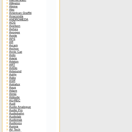
Alligator
Alpine
Alto
American Graffiti
Anaconda
ANDROMEDA
AOS
Apelson
Aphex
Apogee
Apple
APS
AR
Arcam
Archos
Arctic Cat
Ardo
Ariete
Ariston
ART
ArtDio
Artsound
Ashly
Asko
ASR
Astralux
Asus
Atlant
Atmix
Attitude
AU-REC
Audi
Audio Analogue
Audio Pro
Audiobahn
Audiolab
Audiotrak
Audiovox
Aurora
AV Tech