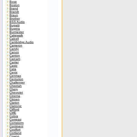
Bose
Boston
Brand
Brandt
Braun
Brother
BSS Audio
Bugatti
Bugera
Burmester
Cakewalk
Calcell
Cambridge Audio
Cameron
Candy
Canon
Canton
Carcam
Carrier
Casio
Cata
Cenix
Cenmax
Centurion
Challenger
Cheetah
Chery
Chevrolet
Cinema
Citroen
Clarion
Clatronic
Clifford
CME
Cobra
Compaq
Comstorm
Continent
Coolfort
Cortland
Cowon