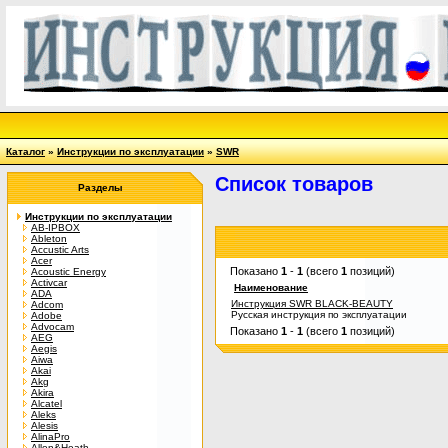
Каталог
»
Инструкции по эксплуатации
»
SWR
Список товаров
Разделы
Инструкции по эксплуатации
AB-IPBOX
Ableton
Accustic Arts
Acer
Показано
1
-
1
(всего
1
позиций)
Acoustic Energy
Activcar
Наименование
ADA
Инструкция SWR BLACK-BEAUTY
Adcom
Русская инструкция по эксплуатации
Adobe
Advocam
Показано
1
-
1
(всего
1
позиций)
AEG
Aegis
Aiwa
Akai
Akg
Akira
Alcatel
Aleks
Alesis
AlinaPro
Allen&Heath