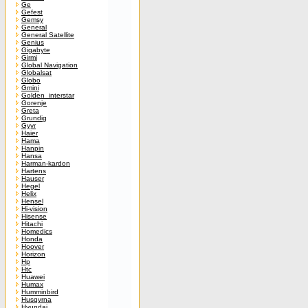
Ge
Gefest
Gemsy
General
General Satellite
Genius
Gigabyte
Girmi
Global Navigation
Globalsat
Globo
Gmini
Golden_interstar
Gorenje
Greta
Grundig
Gyyr
Haier
Hama
Hanpin
Hansa
Harman-kardon
Hartens
Hauser
Hegel
Helix
Hensel
Hi-vision
Hisense
Hitachi
Homedics
Honda
Hoover
Horizon
Hp
Htc
Huawei
Humax
Humminbird
Husqvrna
Hyundai