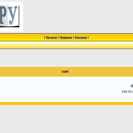
|
Начало
|
Новинки
|
Корзина
|
SWR
Ц
299.00 