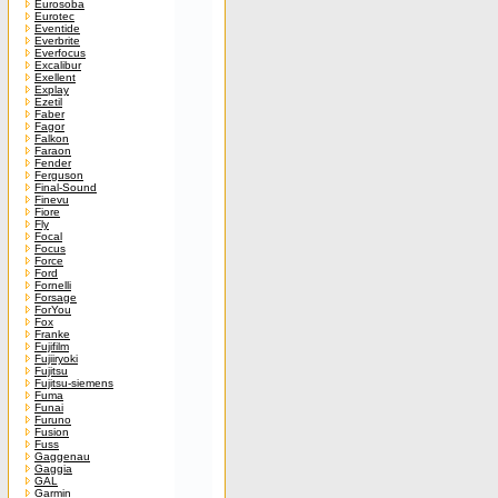
Eurosoba
Eurotec
Eventide
Everbrite
Everfocus
Excalibur
Exellent
Explay
Ezetil
Faber
Fagor
Falkon
Faraon
Fender
Ferguson
Final-Sound
Finevu
Fiore
Fly
Focal
Focus
Force
Ford
Fornelli
Forsage
ForYou
Fox
Franke
Fujifilm
Fujiiryoki
Fujitsu
Fujitsu-siemens
Fuma
Funai
Furuno
Fusion
Fuss
Gaggenau
Gaggia
GAL
Garmin