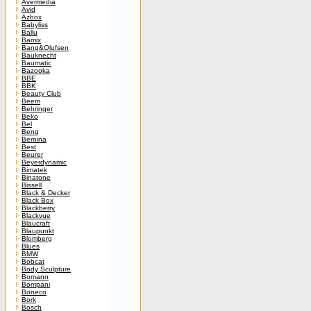
Avermedia
Avid
Azbox
Babyliss
Ballu
Bamix
Bang&Olufsen
Bauknecht
Baumatic
Bazooka
BBE
BBK
Beauty Club
Beem
Behringer
Beko
Bel
Benq
Bernina
Best
Beurer
Beyerdynamic
Bimatek
Binatone
Bissell
Black & Decker
Black Box
Blackberry
Blackvue
Blaucraft
Blaupunkt
Blomberg
Blues
BMW
Bobcat
Body Sculpture
Bomann
Bompani
Boneco
Bork
Bosch