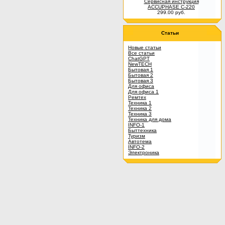
Сервисная инструкция
ACCUPHASE C-220
299.00 руб.
Статьи
Новые статьи
Все статьи
ChatGPT
NewTECH
Бытовая 1
Бытовая 2
Бытовая 3
Для офиса
Для офиса 1
Ремтех
Техника 1
Техника 2
Техника 3
Техника для дома
INFO-1
Быттехника
Туризм
Автотема
INFO-2
Электроника