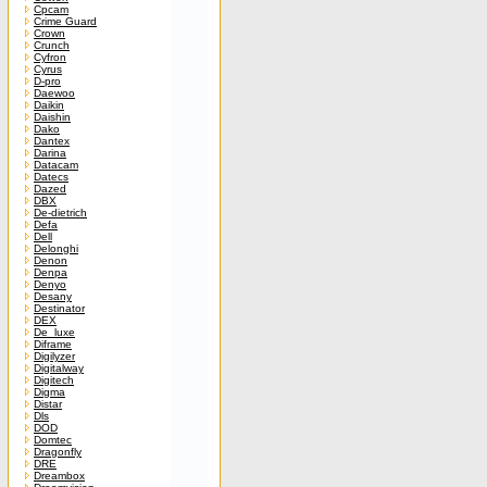
Cpcam
Crime Guard
Crown
Crunch
Cyfron
Cyrus
D-pro
Daewoo
Daikin
Daishin
Dako
Dantex
Darina
Datacam
Datecs
Dazed
DBX
De-dietrich
Defa
Dell
Delonghi
Denon
Denpa
Denyo
Desany
Destinator
DEX
De_luxe
Diframe
Digilyzer
Digitalway
Digitech
Digma
Distar
Dls
DOD
Domtec
Dragonfly
DRE
Dreambox