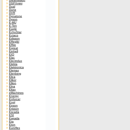
Dreamvision
DSPXmini
Dual
Dune
DVR
Dynatone
Dyson
E-MU
E-Ten
Eagle
EchoStar
Ectaco
Edisson
Effegibi
Effire
Egreat
Einhell
EIO
Elac
Electrolux
Elekta
Elektronica
Elemax
Elenberg
Elica
Elikor
Ellion
Elna
Eltax
eMachines
Energy
Enforcer
Engl
Epson
Erisson
Escada
ESI
Espada
Eta
Eton
Euroflex