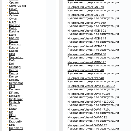
Русская инструкция по эксплуатации
Cpcam
Crime Guard
Инструкция Vestel GN-365
Crown
Русская инструкция по эксплуатации
Crunch
Инструкция Vestel GN-385
Cyfron
Русская инструкция по эксплуатации
Cyrus
D-pro
Инструкция Vestel LWR-260
Daewoo
Русская инструкция по эксплуатации
Daikin
Инструкция Vestel MCB-301
Daishin
Русская инструкция по эксплуатации
Dako
Dantex
Инструкция Vestel MCB-344
Darina
Русская инструкция по эксплуатации
Datacam
Инструкция Vestel MCB-362
Datecs
Русская инструкция по эксплуатации
Dazed
DBX
Инструкция Vestel MDD-238
De-dietrich
Русская инструкция по эксплуатации
Defa
Инструкция Vestel MDD-317
Dell
Русская инструкция по эксплуатации
Delonghi
Denon
Инструкция Vestel NN-540
Denpa
Русская инструкция по эксплуатации
Denyo
Инструкция Vestel NN-640
Desany
Русская инструкция по эксплуатации
Destinator
Инструкция Vestel OWM-4010LED
DEX
Русская инструкция по эксплуатации
De_luxe
Diframe
Инструкция Vestel OWM-4010s
Digilyzer
Русская инструкция по эксплуатации
Digitalway
Инструкция Vestel OWM-4110LCD
Digitech
Русская инструкция по эксплуатации
Digma
Distar
Инструкция Vestel OWM-4710s
Dls
Русская инструкция по эксплуатации
DOD
Инструкция Vestel OWM-632
Domtec
Русская инструкция по эксплуатации
Dragonfly
DRE
Инструкция Vestel OWM-832
Dreambox
Русская инструкция по эксплуатации