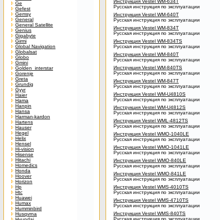
Инструкция Vestel WM-634T
Ge
Русская инструкция по эксплуатации
Gefest
Gemsy
Инструкция Vestel WM-640T
General
Русская инструкция по эксплуатации
General Satellite
Инструкция Vestel WM-834T
Genius
Русская инструкция по эксплуатации
Gigabyte
Girmi
Инструкция Vestel WM-834TS
Global Navigation
Русская инструкция по эксплуатации
Globalsat
Инструкция Vestel WM-840T
Globo
Русская инструкция по эксплуатации
Gmini
Инструкция Vestel WM-840TS
Golden_interstar
Русская инструкция по эксплуатации
Gorenje
Greta
Инструкция Vestel WM-847T
Grundig
Русская инструкция по эксплуатации
Gyyr
Инструкция Vestel WM-U4810S
Haier
Русская инструкция по эксплуатации
Hama
Hanpin
Инструкция Vestel WM-U4812S
Hansa
Русская инструкция по эксплуатации
Harman-kardon
Инструкция Vestel WML-4812TS
Hartens
Русская инструкция по эксплуатации
Hauser
Hegel
Инструкция Vestel WMO-1040LE
Helix
Русская инструкция по эксплуатации
Hensel
Инструкция Vestel WMO-1041LE
Hi-vision
Русская инструкция по эксплуатации
Hisense
Hitachi
Инструкция Vestel WMO-840LE
Homedics
Русская инструкция по эксплуатации
Honda
Инструкция Vestel WMO-841LE
Hoover
Русская инструкция по эксплуатации
Horizon
Hp
Инструкция Vestel WMS-4010TS
Htc
Русская инструкция по эксплуатации
Huawei
Инструкция Vestel WMS-4710TS
Humax
Русская инструкция по эксплуатации
Humminbird
Инструкция Vestel WMS-840TS
Husqvrna
Русская инструкция по эксплуатации
Hyundai