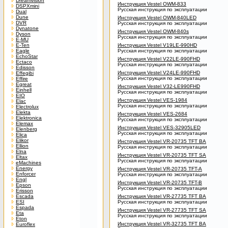
Dreamvision
Инструкция Vestel OWM-833
DSPXmini
Русская инструкция по эксплуатации
Dual
Dune
Инструкция Vestel OWM-840LED
DVR
Русская инструкция по эксплуатации
Dynatone
Инструкция Vestel OWM-840s
Dyson
Русская инструкция по эксплуатации
E-MU
E-Ten
Инструкция Vestel V19LE-990HD
Eagle
Русская инструкция по эксплуатации
EchoStar
Инструкция Vestel V22LE-990FHD
Ectaco
Русская инструкция по эксплуатации
Edisson
Инструкция Vestel V24LE-990FHD
Effegibi
Русская инструкция по эксплуатации
Effire
Egreat
Инструкция Vestel V32-LE990FHD
Einhell
Русская инструкция по эксплуатации
EIO
Инструкция Vestel VES-1984
Elac
Русская инструкция по эксплуатации
Electrolux
Elekta
Инструкция Vestel VES-2684
Elektronica
Русская инструкция по эксплуатации
Elemax
Инструкция Vestel VES-32905LED
Elenberg
Русская инструкция по эксплуатации
Elica
Elikor
Инструкция Vestel VR-20735 TFT BA
Ellion
Русская инструкция по эксплуатации
Elna
Инструкция Vestel VR-20735 TFT SA
Eltax
Русская инструкция по эксплуатации
eMachines
Energy
Инструкция Vestel VR-20735 TFT-A
Enforcer
Русская инструкция по эксплуатации
Engl
Инструкция Vestel VR-20735 TFT-B
Epson
Русская инструкция по эксплуатации
Erisson
Escada
Инструкция Vestel VR-27735 TFT BA
ESI
Русская инструкция по эксплуатации
Espada
Инструкция Vestel VR-27735 TFT SA
Eta
Русская инструкция по эксплуатации
Eton
Инструкция Vestel VR-32735 TFT BA
Euroflex