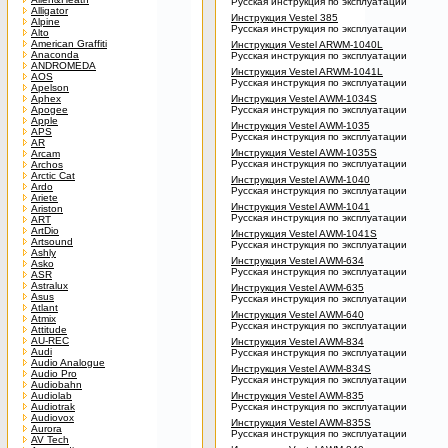
Русская инструкция по эксплуатации
Alligator
Инструкция Vestel 385
Alpine
Русская инструкция по эксплуатации
Alto
American Graffiti
Инструкция Vestel ARWM-1040L
Anaconda
Русская инструкция по эксплуатации
ANDROMEDA
Инструкция Vestel ARWM-1041L
AOS
Русская инструкция по эксплуатации
Apelson
Aphex
Инструкция Vestel AWM-1034S
Apogee
Русская инструкция по эксплуатации
Apple
Инструкция Vestel AWM-1035
APS
Русская инструкция по эксплуатации
AR
Инструкция Vestel AWM-1035S
Arcam
Русская инструкция по эксплуатации
Archos
Arctic Cat
Инструкция Vestel AWM-1040
Ardo
Русская инструкция по эксплуатации
Ariete
Инструкция Vestel AWM-1041
Ariston
Русская инструкция по эксплуатации
ART
ArtDio
Инструкция Vestel AWM-1041S
Artsound
Русская инструкция по эксплуатации
Ashly
Инструкция Vestel AWM-634
Asko
Русская инструкция по эксплуатации
ASR
Astralux
Инструкция Vestel AWM-635
Asus
Русская инструкция по эксплуатации
Atlant
Инструкция Vestel AWM-640
Atmix
Русская инструкция по эксплуатации
Attitude
AU-REC
Инструкция Vestel AWM-834
Audi
Русская инструкция по эксплуатации
Audio Analogue
Инструкция Vestel AWM-834S
Audio Pro
Русская инструкция по эксплуатации
Audiobahn
Audiolab
Инструкция Vestel AWM-835
Audiotrak
Русская инструкция по эксплуатации
Audiovox
Инструкция Vestel AWM-835S
Aurora
Русская инструкция по эксплуатации
AV Tech