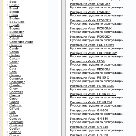
Bose
Инструкция Vestel DWR-365
Boston
Русская инструкция по эксплуатации
Brand
Brandt
Инструкция Vestel DWR-385
Braun
Русская инструкция по эксплуатации
Brother
Инструкция Vestel FC56GDX
BSS Audio
Русская инструкция по эксплуатации
Bugatti
Bugera
Инструкция Vestel FC56GMX
Burmester
Русская инструкция по эксплуатации
Cakewalk
Инструкция Vestel FC60GDX
Calcell
Русская инструкция по эксплуатации
Cambridge Audio
Инструкция Vestel FDL-4585W
Cameron
Русская инструкция по эксплуатации
Candy
Canon
Инструкция Vestel FDO-6031CW
Canton
Русская инструкция по эксплуатации
Carcam
Инструкция Vestel FE56
Carrier
Русская инструкция по эксплуатации
Casio
Cata
Инструкция Vestel FE56GM
Cenix
Русская инструкция по эксплуатации
Cenmax
Инструкция Vestel FG 55 O
Centurion
Русская инструкция по эксплуатации
Challenger
Cheetah
Инструкция Vestel FG 56 GMS
Chery
Русская инструкция по эксплуатации
Chevrolet
Инструкция Vestel FG 56 GSXS
Cinema
Русская инструкция по эксплуатации
Citroen
Clarion
Инструкция Vestel FG 60 GM
Clatronic
Русская инструкция по эксплуатации
Clifford
Инструкция Vestel GN-260
CME
Русская инструкция по эксплуатации
Cobra
Compaq
Инструкция Vestel GN-330
Comstorm
Русская инструкция по эксплуатации
Continent
Инструкция Vestel GN-345
Coolfort
Русская инструкция по эксплуатации
Cortland
Инструкция Vestel GN-360
Cowon