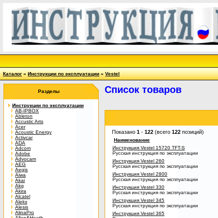
Каталог
»
Инструкции по эксплуатации
»
Vestel
Список товаров
Разделы
Инструкции по эксплуатации
AB-IPBOX
Ableton
Accustic Arts
Acer
Показано
1
-
122
(всего
122
позиций)
Acoustic Energy
Activcar
Наименование
ADA
Инструкция Vestel 15720 TFT-S
Adcom
Русская инструкция по эксплуатации
Adobe
Advocam
Инструкция Vestel 260
AEG
Русская инструкция по эксплуатации
Aegis
Инструкция Vestel 2800
Aiwa
Русская инструкция по эксплуатации
Akai
Akg
Инструкция Vestel 330
Akira
Русская инструкция по эксплуатации
Alcatel
Инструкция Vestel 345
Aleks
Русская инструкция по эксплуатации
Alesis
AlinaPro
Инструкция Vestel 365
Allen&Heath