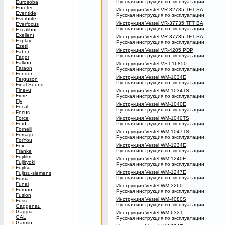
Русская инструкция по эксплуатации
Eurosoba
Eurotec
Инструкция Vestel VR-32735 TFT SA
Eventide
Русская инструкция по эксплуатации
Everbrite
Инструкция Vestel VR-37735 TFT BA
Everfocus
Русская инструкция по эксплуатации
Excalibur
Exellent
Инструкция Vestel VR-37735 TFT SA
Explay
Русская инструкция по эксплуатации
Ezetil
Инструкция Vestel VR-4205 PDP
Faber
Русская инструкция по эксплуатации
Fagor
Falkon
Инструкция Vestel VST-16850
Faraon
Русская инструкция по эксплуатации
Fender
Инструкция Vestel WM-1034E
Ferguson
Русская инструкция по эксплуатации
Final-Sound
Finevu
Инструкция Vestel WM-1034TS
Fiore
Русская инструкция по эксплуатации
Fly
Инструкция Vestel WM-1040E
Focal
Русская инструкция по эксплуатации
Focus
Force
Инструкция Vestel WM-1040TS
Ford
Русская инструкция по эксплуатации
Fornelli
Инструкция Vestel WM-1047TS
Forsage
Русская инструкция по эксплуатации
ForYou
Инструкция Vestel WM-1234E
Fox
Русская инструкция по эксплуатации
Franke
Fujifilm
Инструкция Vestel WM-1240E
Fujiiryoki
Русская инструкция по эксплуатации
Fujitsu
Инструкция Vestel WM-1247E
Fujitsu-siemens
Русская инструкция по эксплуатации
Fuma
Funai
Инструкция Vestel WM-3260
Furuno
Русская инструкция по эксплуатации
Fusion
Инструкция Vestel WM-4080S
Fuss
Русская инструкция по эксплуатации
Gaggenau
Gaggia
Инструкция Vestel WM-632T
GAL
Русская инструкция по эксплуатации
Garmin