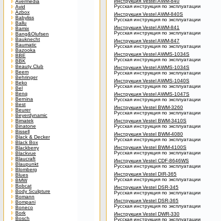
Инструкция Vestel AWM-840
Avermedia
Русская инструкция по эксплуатации
Avid
Azbox
Инструкция Vestel AWM-840S
Babyliss
Русская инструкция по эксплуатации
Ballu
Инструкция Vestel AWM-841
Bamix
Русская инструкция по эксплуатации
Bang&Olufsen
Bauknecht
Инструкция Vestel AWM-847
Baumatic
Русская инструкция по эксплуатации
Bazooka
Инструкция Vestel AWMS-1034S
BBE
Русская инструкция по эксплуатации
BBK
Beauty Club
Инструкция Vestel AWMS-1034S
Beem
Русская инструкция по эксплуатации
Behringer
Инструкция Vestel AWMS-1040S
Beko
Русская инструкция по эксплуатации
Bel
Benq
Инструкция Vestel AWMS-1047S
Bernina
Русская инструкция по эксплуатации
Best
Инструкция Vestel BWM-3260
Beurer
Русская инструкция по эксплуатации
Beyerdynamic
Bimatek
Инструкция Vestel BWM-3410S
Binatone
Русская инструкция по эксплуатации
Bissell
Инструкция Vestel BWM-4080
Black & Decker
Русская инструкция по эксплуатации
Black Box
Инструкция Vestel BWM-4100S
Blackberry
Русская инструкция по эксплуатации
Blackvue
Blaucraft
Инструкция Vestel CDF-8646WS
Blaupunkt
Русская инструкция по эксплуатации
Blomberg
Инструкция Vestel DIR-365
Blues
Русская инструкция по эксплуатации
BMW
Bobcat
Инструкция Vestel DSR-345
Body Sculpture
Русская инструкция по эксплуатации
Bomann
Инструкция Vestel DSR-365
Bompani
Русская инструкция по эксплуатации
Boneco
Bork
Инструкция Vestel DWR-330
Bosch
Русская инструкция по эксплуатации