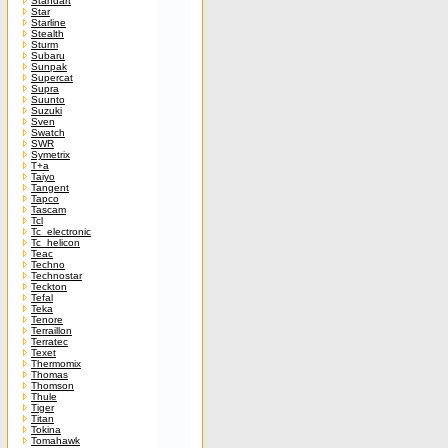
Standart
Star
Starline
Stealth
Sturm
Subaru
Sunpak
Supercat
Supra
Suunto
Suzuki
Sven
Swatch
SWR
Symetrix
T+a
Taiyo
Tangent
Tapco
Tascam
Tcl
Tc_electronic
Tc_helicon
Teac
Techno
Technostar
Teckton
Tefal
Teka
Tenore
Terraillon
Terratec
Texet
Thermomix
Thomas
Thomson
Thule
Tiger
Titan
Tokina
Tomahawk