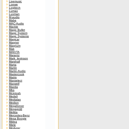
Livemusic
Loewe
Logitech
Lumax
Luxman
M-audio
Mabe
MAC-Audio
Mackie
Magic Bullet
Magic System
Magic Systems
Magicar
Magner
Magnum
Mak
MAKITA
Marantz
Mark_levinson
Marshall
Marta
Martin
Martin-Audio
Mastercook
Matrix
Maxselect
Maxwell
Mazda
Mbs
Mcintosh
Medeli
Medialas
Medion
Megaforcer
Megagold
Melitta
Mercedes-Benz
Mesa Boogie
Midea
Miele
Minilyzer