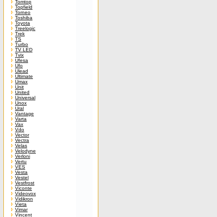
Tomtop
Topfield
Torneo
Toshiba
Toyota
Treelogic
Trek
TS
Turbo
TV LED
Tvix
Ufesa
Ufo
Ulead
Ultimate
Umax
Unit
United
Universal
Unox
Ural
Vantage
Varta
Vax
Vdo
Vector
Vectra
Velas
Velodyne
Verloni
Vertu
VES
Vesta
Vestel
Vestfrost
Viconte
Videovox
Vidikron
Vieta
Vimar
Vincent