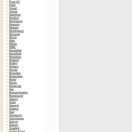
Pure AV
Qtek
Quad
Qumo
Rainford
Redber
Redmond
Reeson
Rekam
Remington
Renault
Ricoh
Riso
Ritmix
RME
Roadstar
Rockford
Rocktron
Roland
Rolley
Rolsen
Romix
Roomba
Rosenlew
Rotel
Rover
Rowenta
Rst
Russel-hobbs
Russound
Saeco
Safa
Sagem
Saibex
Sail
Samsung
Sangiorgio
Sanyo
Saturn
Scarlett
Scher-Khan