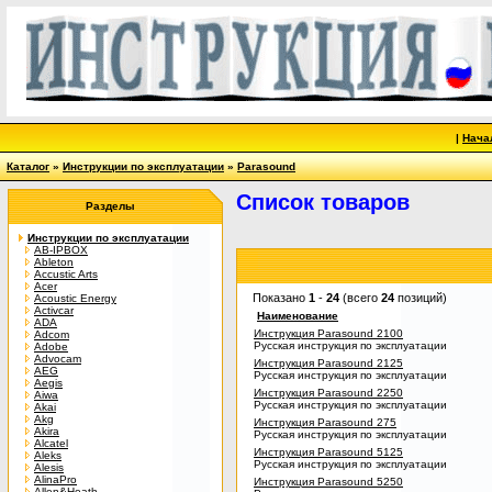
|
Нача
Каталог
»
Инструкции по эксплуатации
»
Parasound
Список товаров
Разделы
Инструкции по эксплуатации
AB-IPBOX
Ableton
Accustic Arts
Acer
Показано
1
-
24
(всего
24
позиций)
Acoustic Energy
Activcar
Наименование
ADA
Инструкция Parasound 2100
Adcom
Русская инструкция по эксплуатации
Adobe
Advocam
Инструкция Parasound 2125
AEG
Русская инструкция по эксплуатации
Aegis
Инструкция Parasound 2250
Aiwa
Русская инструкция по эксплуатации
Akai
Akg
Инструкция Parasound 275
Akira
Русская инструкция по эксплуатации
Alcatel
Инструкция Parasound 5125
Aleks
Русская инструкция по эксплуатации
Alesis
AlinaPro
Инструкция Parasound 5250
Allen&Heath