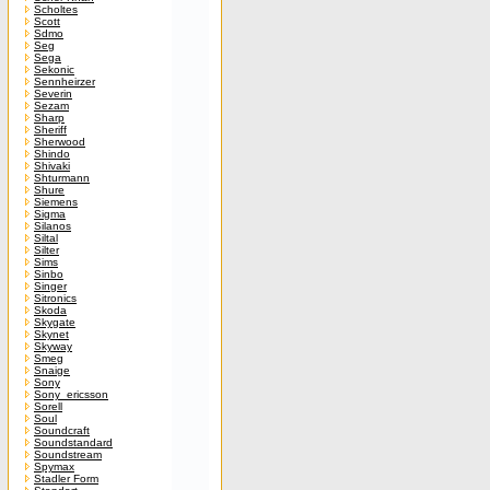
Scholtes
Scott
Sdmo
Seg
Sega
Sekonic
Sennheirzer
Severin
Sezam
Sharp
Sheriff
Sherwood
Shindo
Shivaki
Shturmann
Shure
Siemens
Sigma
Silanos
Siltal
Silter
Sims
Sinbo
Singer
Sitronics
Skoda
Skygate
Skynet
Skyway
Smeg
Snaige
Sony
Sony_ericsson
Sorell
Soul
Soundcraft
Soundstandard
Soundstream
Spymax
Stadler Form