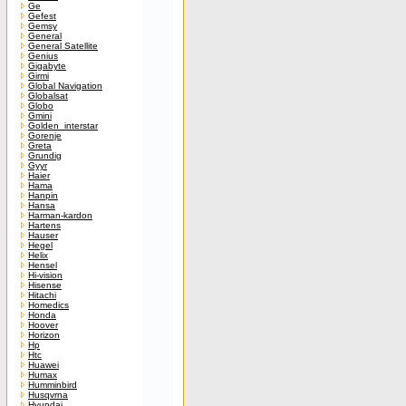
Ge
Gefest
Gemsy
General
General Satellite
Genius
Gigabyte
Girmi
Global Navigation
Globalsat
Globo
Gmini
Golden_interstar
Gorenje
Greta
Grundig
Gyyr
Haier
Hama
Hanpin
Hansa
Harman-kardon
Hartens
Hauser
Hegel
Helix
Hensel
Hi-vision
Hisense
Hitachi
Homedics
Honda
Hoover
Horizon
Hp
Htc
Huawei
Humax
Humminbird
Husqvrna
Hyundai