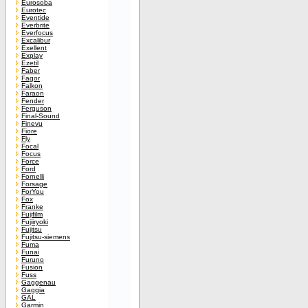
Eurosoba
Eurotec
Eventide
Everbrite
Everfocus
Excalibur
Exellent
Explay
Ezetil
Faber
Fagor
Falkon
Faraon
Fender
Ferguson
Final-Sound
Finevu
Fiore
Fly
Focal
Focus
Force
Ford
Fornelli
Forsage
ForYou
Fox
Franke
Fujifilm
Fujiiryoki
Fujitsu
Fujitsu-siemens
Fuma
Funai
Furuno
Fusion
Fuss
Gaggenau
Gaggia
GAL
Garmin