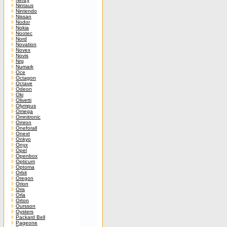
Nintaus
Nintendo
Nissan
Nodor
Nokia
Nootec
Nord
Novation
Novex
Novis
Nrg
Numark
Oce
Octagon
Octave
Odeon
Oki
Olivetti
Olympus
Omega
Omnitronic
Omron
Oneforall
Onext
Onkyo
Onyx
Opel
Openbox
Opticum
Optoma
Orbit
Oregon
Orion
Oris
Orla
Orton
Oursson
Oysters
Packard Bell
Pageone