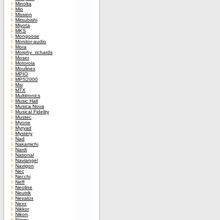
Minolta
Mio
Mission
Mitsubishi
Miyota
MKS
Mongoose
Monitor-audio
Mora
Morphy_richards
Moser
Motorola
Moulinex
MPIO
MPS2000
Msi
MTX
Multitronics
Music Hall
Musica Nova
Musical Fidelity
Mustec
Myone
Myryad
Mystery
Nad
Nakamichi
Nardi
National
Naviangel
Navigon
Nec
Necchi
Neff
Neoline
Neutrik
Nevalux
Nexx
Nikkor
Nikon
Nimzy