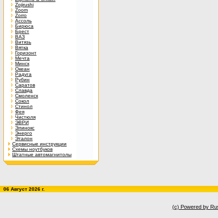
Zojirushi
Zoom
Zorro
Ассоль
Бирюса
Брест
ВАЗ
Витязь
Вятка
Горизонт
Мечта
Минск
Океан
Радуга
Рубин
Саратов
Славда
Смоленск
Сокол
Стинол
Фея
Чистюля
ЭВРИ
Элинокс
Энерго
Эталон
Сервисные инструкции
Схемы ноутбуков
Штатные автомагнитолы
06 Август 2026 г.
(c) Powered by Ru