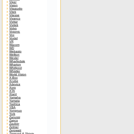
Viper
Vision
Vitaaudio
Vitek
Vitesse
Vivanco
Vivitar
Vivitek
Volvo
Vosonic
Vox
Voxtel
VR
Wacom
WD
Webasto
Wellton
Wexler
Wharfedale
Wharton
Whirlpool
Whistler
World Vision
X-Box
Xcube
Xdevice
Xoro
XTA
Xtant
Yamaha
Yamata
Yashica
YBA
Yongnuo
York
Zanussi
Zapco
Zauber
Zelmer
Zerowatt
Zigmund & Shtain