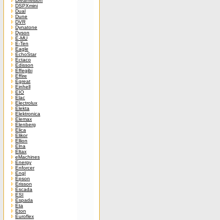
Dreamvision
DSPXmini
Dual
Dune
DVR
Dynatone
Dyson
E-MU
E-Ten
Eagle
EchoStar
Ectaco
Edisson
Effegibi
Effire
Egreat
Einhell
EIO
Elac
Electrolux
Elekta
Elektronica
Elemax
Elenberg
Elica
Elikor
Ellion
Elna
Eltax
eMachines
Energy
Enforcer
Engl
Epson
Erisson
Escada
ESI
Espada
Eta
Eton
Euroflex