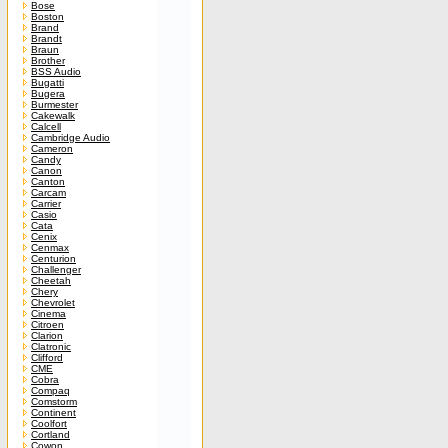
Bose
Boston
Brand
Brandt
Braun
Brother
BSS Audio
Bugatti
Bugera
Burmester
Cakewalk
Calcell
Cambridge Audio
Cameron
Candy
Canon
Canton
Carcam
Carrier
Casio
Cata
Cenix
Cenmax
Centurion
Challenger
Cheetah
Chery
Chevrolet
Cinema
Citroen
Clarion
Clatronic
Clifford
CME
Cobra
Compaq
Comstorm
Continent
Coolfort
Cortland
Cowon