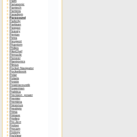
Palm
Panasonic
Pantech
Pantera
Paradigm
Parasound
Parkcity
Partisan
Pasgao
Peavey
Pentax
Petra
Peugeot
Phantom
Philips
PilotChef
Pinnacle
Pioneer
Plantronics
Plinius
Pocket Navigator
Pocketbook
Polar
Polaris
Possio
Poweracoustik
Powerman
Praktica
Precision_power
Premier
Premiera
Presonus
Prestigio
Prima
Primare
Privileg
Pro-Ject
Prober
Procam
Prology
ProView