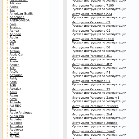
Русская инструкция по эксплуатации
Alligator
Инструкция Parasound 7100
Alpine
Русская инструкция по эксплуатации
Alto
American Graffiti
Инструкция Parasound A23
Anaconda
Русская инструкция по эксплуатации
ANDROMEDA
Инструкция Parasound C1
AOS
Русская инструкция по эксплуатации
Apelson
Aphex
Инструкция Parasound C2
Apogee
Русская инструкция по эксплуатации
Apple
Инструкция Parasound D200
APS
Русская инструкция по эксплуатации
AR
Инструкция Parasound D3
Arcam
Русская инструкция по эксплуатации
Archos
Arctic Cat
Инструкция Parasound JC1
Ardo
Русская инструкция по эксплуатации
Ariete
Инструкция Parasound JC2
Ariston
Русская инструкция по эксплуатации
ART
ArtDio
Инструкция Parasound P3
Artsound
Русская инструкция по эксплуатации
Ashly
Инструкция Parasound P7
Asko
Русская инструкция по эксплуатации
ASR
Astralux
Инструкция Parasound T3
Asus
Русская инструкция по эксплуатации
Atlant
Инструкция Parasound Zamp v.3
Atmix
Русская инструкция по эксплуатации
Attitude
AU-REC
Инструкция Parasound ZBreeze
Audi
Русская инструкция по эксплуатации
Audio Analogue
Инструкция Parasound Zhd
Audio Pro
Русская инструкция по эксплуатации
Audiobahn
Audiolab
Инструкция Parasound Zphono
Audiotrak
Русская инструкция по эксплуатации
Audiovox
Инструкция Parasound Zpre2
Aurora
Русская инструкция по эксплуатации
AV Tech