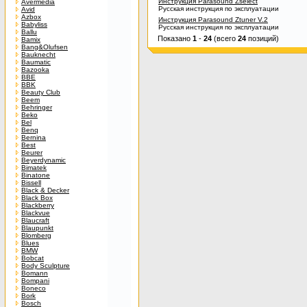
Инструкция Parasound Zselect
Avermedia
Русская инструкция по эксплуатации
Avid
Azbox
Инструкция Parasound Ztuner V.2
Babyliss
Русская инструкция по эксплуатации
Ballu
Показано
1
-
24
(всего
24
позиций)
Bamix
Bang&Olufsen
Bauknecht
Baumatic
Bazooka
BBE
BBK
Beauty Club
Beem
Behringer
Beko
Bel
Benq
Bernina
Best
Beurer
Beyerdynamic
Bimatek
Binatone
Bissell
Black & Decker
Black Box
Blackberry
Blackvue
Blaucraft
Blaupunkt
Blomberg
Blues
BMW
Bobcat
Body Sculpture
Bomann
Bompani
Boneco
Bork
Bosch