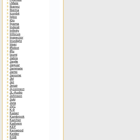
i-Mate
Ibanez
Iberna
Iconbit
Igloo
iGo
Iiyama
Indesit
Infinity
Infocus
Inspector
Involight
Iriver
iRobot
iRu
Izumi
Jabra
Jagile
Jaguar
Jammate
Jamo
Janome
Jbl
Jet
Jetair
Jj-connect
JL-Audio
Johnson
Juki
Jura
JVC
K-9
Kaiser
Kambrook
Karcher
Kathrein
KEF
Kenwood
Kettler
KGB