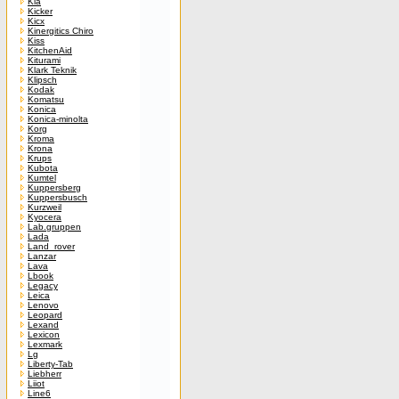
Kia
Kicker
Kicx
Kinergitics Chiro
Kiss
KitchenAid
Kiturami
Klark Teknik
Klipsch
Kodak
Komatsu
Konica
Konica-minolta
Korg
Kroma
Krona
Krups
Kubota
Kumtel
Kuppersberg
Kuppersbusch
Kurzweil
Kyocera
Lab.gruppen
Lada
Land_rover
Lanzar
Lava
Lbook
Legacy
Leica
Lenovo
Leopard
Lexand
Lexicon
Lexmark
Lg
Liberty-Tab
Liebherr
Liiot
Line6