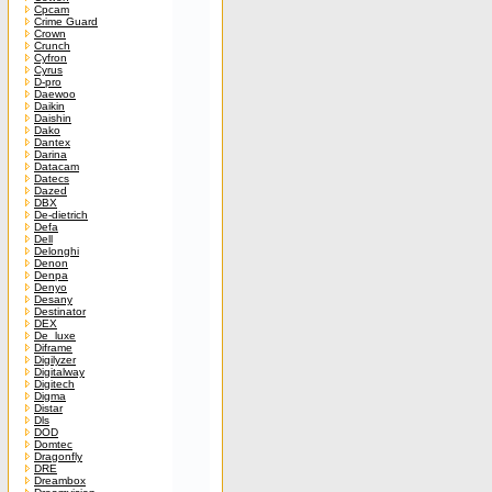
Cpcam
Crime Guard
Crown
Crunch
Cyfron
Cyrus
D-pro
Daewoo
Daikin
Daishin
Dako
Dantex
Darina
Datacam
Datecs
Dazed
DBX
De-dietrich
Defa
Dell
Delonghi
Denon
Denpa
Denyo
Desany
Destinator
DEX
De_luxe
Diframe
Digilyzer
Digitalway
Digitech
Digma
Distar
Dls
DOD
Domtec
Dragonfly
DRE
Dreambox