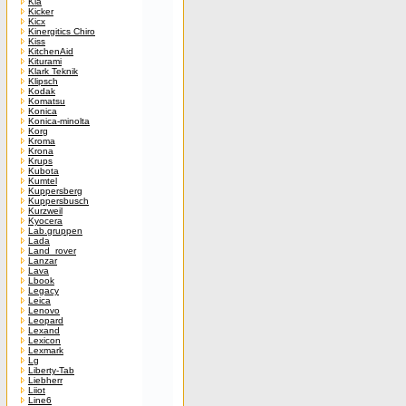
Kia
Kicker
Kicx
Kinergitics Chiro
Kiss
KitchenAid
Kiturami
Klark Teknik
Klipsch
Kodak
Komatsu
Konica
Konica-minolta
Korg
Kroma
Krona
Krups
Kubota
Kumtel
Kuppersberg
Kuppersbusch
Kurzweil
Kyocera
Lab.gruppen
Lada
Land_rover
Lanzar
Lava
Lbook
Legacy
Leica
Lenovo
Leopard
Lexand
Lexicon
Lexmark
Lg
Liberty-Tab
Liebherr
Liiot
Line6