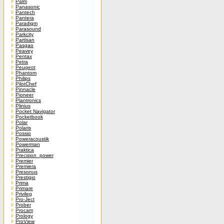
Palm
Panasonic
Pantech
Pantera
Paradigm
Parasound
Parkcity
Partisan
Pasgao
Peavey
Pentax
Petra
Peugeot
Phantom
Philips
PilotChef
Pinnacle
Pioneer
Plantronics
Plinius
Pocket Navigator
Pocketbook
Polar
Polaris
Possio
Poweracoustik
Powerman
Praktica
Precision_power
Premier
Premiera
Presonus
Prestigio
Prima
Primare
Privileg
Pro-Ject
Prober
Procam
Prology
ProView