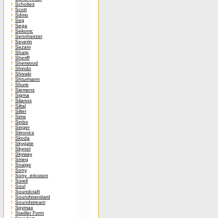
Scholtes
Scott
Sdmo
Seg
Sega
Sekonic
Sennheirzer
Severin
Sezam
Sharp
Sheriff
Sherwood
Shindo
Shivaki
Shturmann
Shure
Siemens
Sigma
Silanos
Siltal
Silter
Sims
Sinbo
Singer
Sitronics
Skoda
Skygate
Skynet
Skyway
Smeg
Snaige
Sony
Sony_ericsson
Sorell
Soul
Soundcraft
Soundstandard
Soundstream
Spymax
Stadler Form