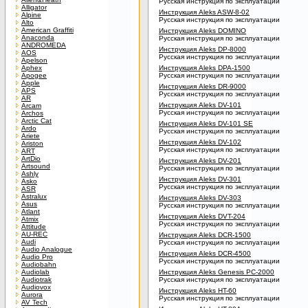
Русская инструкция по эксплуатации
Alligator
Инструкция Aleks ASW-8-02
Alpine
Русская инструкция по эксплуатации
Alto
American Graffiti
Инструкция Aleks DOMINO
Anaconda
Русская инструкция по эксплуатации
ANDROMEDA
Инструкция Aleks DP-8000
AOS
Русская инструкция по эксплуатации
Apelson
Aphex
Инструкция Aleks DPA-1500
Apogee
Русская инструкция по эксплуатации
Apple
Инструкция Aleks DR-9000
APS
Русская инструкция по эксплуатации
AR
Инструкция Aleks DV-101
Arcam
Русская инструкция по эксплуатации
Archos
Arctic Cat
Инструкция Aleks DV-101 SE
Ardo
Русская инструкция по эксплуатации
Ariete
Инструкция Aleks DV-102
Ariston
Русская инструкция по эксплуатации
ART
ArtDio
Инструкция Aleks DV-201
Artsound
Русская инструкция по эксплуатации
Ashly
Инструкция Aleks DV-301
Asko
Русская инструкция по эксплуатации
ASR
Astralux
Инструкция Aleks DV-303
Asus
Русская инструкция по эксплуатации
Atlant
Инструкция Aleks DVT-204
Atmix
Русская инструкция по эксплуатации
Attitude
AU-REC
Инструкция Aleks DСR-1500
Audi
Русская инструкция по эксплуатации
Audio Analogue
Инструкция Aleks DСR-4500
Audio Pro
Русская инструкция по эксплуатации
Audiobahn
Audiolab
Инструкция Aleks Genesis PC-2000
Audiotrak
Русская инструкция по эксплуатации
Audiovox
Инструкция Aleks HT-60
Aurora
Русская инструкция по эксплуатации
AV Tech