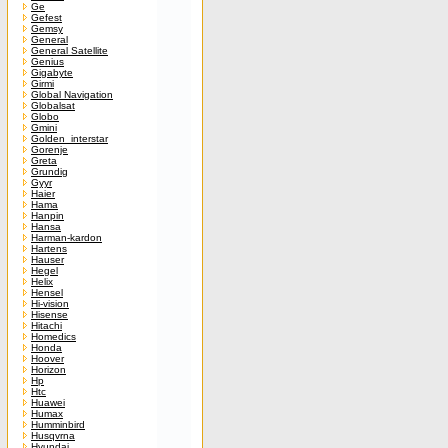
Ge
Gefest
Gemsy
General
General Satellite
Genius
Gigabyte
Girmi
Global Navigation
Globalsat
Globo
Gmini
Golden_interstar
Gorenje
Greta
Grundig
Gyyr
Haier
Hama
Hanpin
Hansa
Harman-kardon
Hartens
Hauser
Hegel
Helix
Hensel
Hi-vision
Hisense
Hitachi
Homedics
Honda
Hoover
Horizon
Hp
Htc
Huawei
Humax
Humminbird
Husqvrna
Hyundai