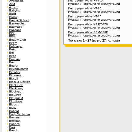
Инструкция Aleks HT-80A
Avermedia
Русская инструкция по эксплуатации
Avid
Azbox
Инструкция Aleks HT-90
Babyliss
Русская инструкция по эксплуатации
Ballu
Инструкция Aleks HT-95
Bamix
Русская инструкция по эксплуатации
Bang&Olufsen
Bauknecht
Инструкция Aleks K2 BT-878
Baumatic
Русская инструкция по эксплуатации
Bazooka
Инструкция Aleks SRM-330E
BBE
Русская инструкция по эксплуатации
BBK
Beauty Club
Показано
1
-
27
(всего
27
позиций)
Beem
Behringer
Beko
Bel
Benq
Bernina
Best
Beurer
Beyerdynamic
Bimatek
Binatone
Bissell
Black & Decker
Black Box
Blackberry
Blackvue
Blaucraft
Blaupunkt
Blomberg
Blues
BMW
Bobcat
Body Sculpture
Bomann
Bompani
Boneco
Bork
Bosch