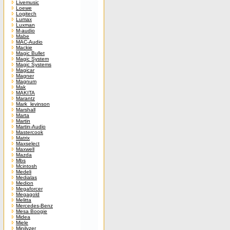
Livemusic
Loewe
Logitech
Lumax
Luxman
M-audio
Mabe
MAC-Audio
Mackie
Magic Bullet
Magic System
Magic Systems
Magicar
Magner
Magnum
Mak
MAKITA
Marantz
Mark_levinson
Marshall
Marta
Martin
Martin-Audio
Mastercook
Matrix
Maxselect
Maxwell
Mazda
Mbs
Mcintosh
Medeli
Medialas
Medion
Megaforcer
Megagold
Melitta
Mercedes-Benz
Mesa Boogie
Midea
Miele
Minilyzer