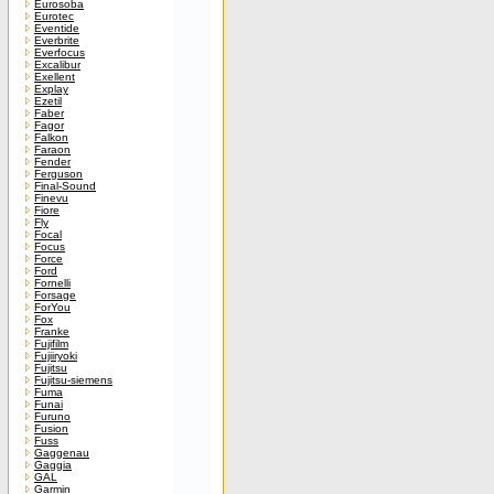
Eurosoba
Eurotec
Eventide
Everbrite
Everfocus
Excalibur
Exellent
Explay
Ezetil
Faber
Fagor
Falkon
Faraon
Fender
Ferguson
Final-Sound
Finevu
Fiore
Fly
Focal
Focus
Force
Ford
Fornelli
Forsage
ForYou
Fox
Franke
Fujifilm
Fujiiryoki
Fujitsu
Fujitsu-siemens
Fuma
Funai
Furuno
Fusion
Fuss
Gaggenau
Gaggia
GAL
Garmin