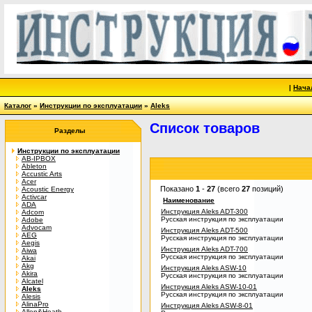
|
Нача
Каталог
»
Инструкции по эксплуатации
»
Aleks
Список товаров
Разделы
Инструкции по эксплуатации
AB-IPBOX
Ableton
Accustic Arts
Acer
Показано
1
-
27
(всего
27
позиций)
Acoustic Energy
Activcar
Наименование
ADA
Инструкция Aleks ADT-300
Adcom
Русская инструкция по эксплуатации
Adobe
Advocam
Инструкция Aleks ADT-500
AEG
Русская инструкция по эксплуатации
Aegis
Инструкция Aleks ADT-700
Aiwa
Русская инструкция по эксплуатации
Akai
Akg
Инструкция Aleks ASW-10
Akira
Русская инструкция по эксплуатации
Alcatel
Инструкция Aleks ASW-10-01
Aleks
Русская инструкция по эксплуатации
Alesis
AlinaPro
Инструкция Aleks ASW-8-01
Allen&Heath