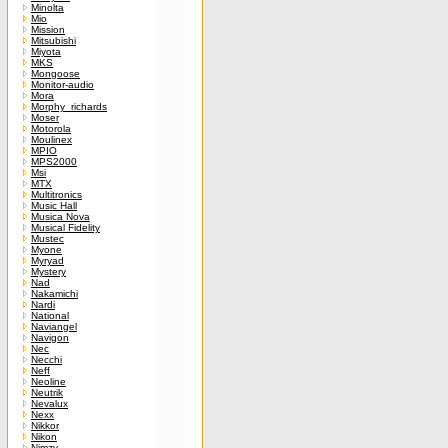
Minolta
Mio
Mission
Mitsubishi
Miyota
MKS
Mongoose
Monitor-audio
Mora
Morphy_richards
Moser
Motorola
Moulinex
MPIO
MPS2000
Msi
MTX
Multitronics
Music Hall
Musica Nova
Musical Fidelity
Mustec
Myone
Myryad
Mystery
Nad
Nakamichi
Nardi
National
Naviangel
Navigon
Nec
Necchi
Neff
Neoline
Neutrik
Nevalux
Nexx
Nikkor
Nikon
Nimzy