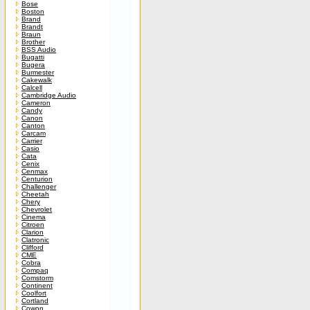
Bose
Boston
Brand
Brandt
Braun
Brother
BSS Audio
Bugatti
Bugera
Burmester
Cakewalk
Calcell
Cambridge Audio
Cameron
Candy
Canon
Canton
Carcam
Carrier
Casio
Cata
Cenix
Cenmax
Centurion
Challenger
Cheetah
Chery
Chevrolet
Cinema
Citroen
Clarion
Clatronic
Clifford
CME
Cobra
Compaq
Comstorm
Continent
Coolfort
Cortland
Cowon