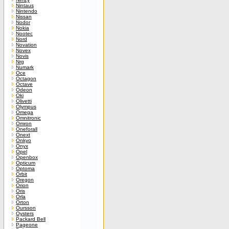
Nintaus
Nintendo
Nissan
Nodor
Nokia
Nootec
Nord
Novation
Novex
Novis
Nrg
Numark
Oce
Octagon
Octave
Odeon
Oki
Olivetti
Olympus
Omega
Omnitronic
Omron
Oneforall
Onext
Onkyo
Onyx
Opel
Openbox
Opticum
Optoma
Orbit
Oregon
Orion
Oris
Orla
Orton
Oursson
Oysters
Packard Bell
Pageone