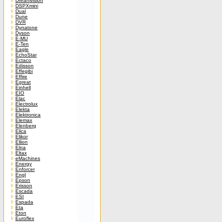
Dreamvision
DSPXmini
Dual
Dune
DVR
Dynatone
Dyson
E-MU
E-Ten
Eagle
EchoStar
Ectaco
Edisson
Effegibi
Effire
Egreat
Einhell
EIO
Elac
Electrolux
Elekta
Elektronica
Elemax
Elenberg
Elica
Elikor
Ellion
Elna
Eltax
eMachines
Energy
Enforcer
Engl
Epson
Erisson
Escada
ESI
Espada
Eta
Eton
Euroflex