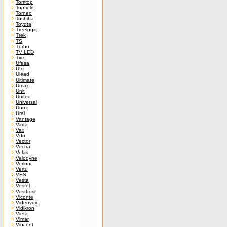
Tomtop
Topfield
Torneo
Toshiba
Toyota
Treelogic
Trek
TS
Turbo
TV LED
Tvix
Ufesa
Ufo
Ulead
Ultimate
Umax
Unit
United
Universal
Unox
Ural
Vantage
Varta
Vax
Vdo
Vector
Vectra
Velas
Velodyne
Verloni
Vertu
VES
Vesta
Vestel
Vestfrost
Viconte
Videovox
Vidikron
Vieta
Vimar
Vincent