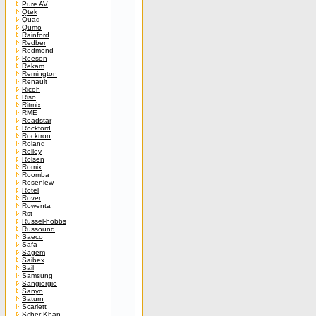
Pure AV
Qtek
Quad
Qumo
Rainford
Redber
Redmond
Reeson
Rekam
Remington
Renault
Ricoh
Riso
Ritmix
RME
Roadstar
Rockford
Rocktron
Roland
Rolley
Rolsen
Romix
Roomba
Rosenlew
Rotel
Rover
Rowenta
Rst
Russel-hobbs
Russound
Saeco
Safa
Sagem
Saibex
Sail
Samsung
Sangiorgio
Sanyo
Saturn
Scarlett
Scher-Khan