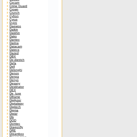
Cpcam
Crime Guard
Crown
Crunch
Cyfron
Cyrus
D-pro
Daewoo
Daikin
Daishin
Dako
Dantex
Darina
Datacam
Datecs
Dazed
DBX
De-dietrich
Defa
Dell
Delonghi
Denon
Denpa
Denyo
Desany
Destinator
DEX
De_luxe
Diframe
Digilyzer
Digitalway
Digitech
Digma
Distar
Dls
DOD
Domtec
Dragonfly
DRE
Dreambox