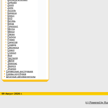
Zojirushi
Zoom
Zorro
Ассоль
Бирюса
Брест
ВАЗ
Витязь
Вятка
Горизонт
Мечта
Минск
Океан
Радуга
Рубин
Саратов
Славда
Смоленск
Сокол
Стинол
Фея
Чистюля
ЭВРИ
Элинокс
Энерго
Эталон
Сервисные инструкции
Схемы ноутбуков
Штатные автомагнитолы
09 Август 2026 г.
(c) Powered by Ru