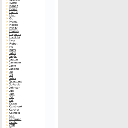
i-Mate
Ibanez
Iberna
Iconbit
Igloo
iGo
Iiyama
Indesit
Infinity
Infocus
Inspector
Involight
Iriver
iRobot
iRu
Izumi
Jabra
Jagile
Jaguar
Jammate
Jamo
Janome
Jbl
Jet
Jetair
Jj-connect
JL-Audio
Johnson
Juki
Jura
JVC
K-9
Kaiser
Kambrook
Karcher
Kathrein
KEF
Kenwood
Kettler
KGB