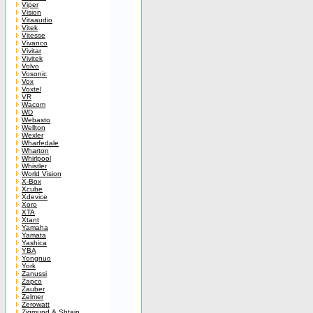
Viper
Vision
Vitaaudio
Vitek
Vitesse
Vivanco
Vivitar
Vivitek
Volvo
Vosonic
Vox
Voxtel
VR
Wacom
WD
Webasto
Wellton
Wexler
Wharfedale
Wharton
Whirlpool
Whistler
World Vision
X-Box
Xcube
Xdevice
Xoro
XTA
Xtant
Yamaha
Yamata
Yashica
YBA
Yongnuo
York
Zanussi
Zapco
Zauber
Zelmer
Zerowatt
Zigmund & Shtain