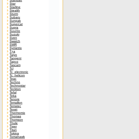
Standart
Star
Starline
Stealth
Sturm
Subaru
Sunpak
Supercat
Supra
Suunto
Suzuki
Sven
Swatch
SWR
Symetrix
T+a
Taiyo
Tangent
Tapco
Tascam
Tcl
Tc_electronic
Tc_helicon
Teac
Techno
Technostar
Teckton
Tefal
Teka
Tenore
Terraillon
Terratec
Texet
Thermomix
Thomas
Thomson
Thule
Tiger
Titan
Tokina
Tomahawk