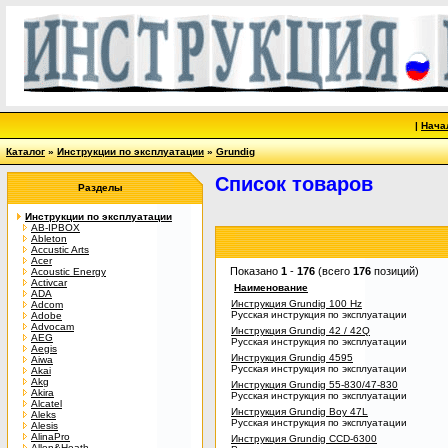
|
Нача
Каталог
»
Инструкции по эксплуатации
»
Grundig
Список товаров
Разделы
Инструкции по эксплуатации
AB-IPBOX
Ableton
Accustic Arts
Acer
Показано
1
-
176
(всего
176
позиций)
Acoustic Energy
Activcar
Наименование
ADA
Инструкция Grundig 100 Hz
Adcom
Русская инструкция по эксплуатации
Adobe
Advocam
Инструкция Grundig 42 / 42Q
AEG
Русская инструкция по эксплуатации
Aegis
Инструкция Grundig 4595
Aiwa
Русская инструкция по эксплуатации
Akai
Akg
Инструкция Grundig 55-830/47-830
Akira
Русская инструкция по эксплуатации
Alcatel
Инструкция Grundig Boy 47L
Aleks
Русская инструкция по эксплуатации
Alesis
AlinaPro
Инструкция Grundig CCD-6300
Allen&Heath