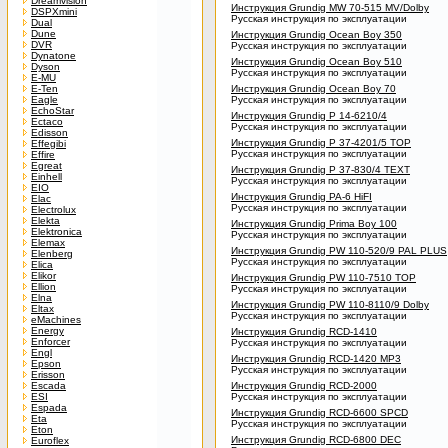
Dreamvision
Инструкция Grundig MW 70-515 MV/Dolby
DSPXmini
Русская инструкция по эксплуатации
Dual
Dune
Инструкция Grundig Ocean Boy 350
DVR
Русская инструкция по эксплуатации
Dynatone
Инструкция Grundig Ocean Boy 510
Dyson
Русская инструкция по эксплуатации
E-MU
E-Ten
Инструкция Grundig Ocean Boy 70
Eagle
Русская инструкция по эксплуатации
EchoStar
Инструкция Grundig P 14-6210/4
Ectaco
Русская инструкция по эксплуатации
Edisson
Инструкция Grundig P 37-4201/5 TOP
Effegibi
Русская инструкция по эксплуатации
Effire
Egreat
Инструкция Grundig P 37-830/4 TEXT
Einhell
Русская инструкция по эксплуатации
EIO
Инструкция Grundig PA-6 HiFI
Elac
Русская инструкция по эксплуатации
Electrolux
Elekta
Инструкция Grundig Prima Boy 100
Elektronica
Русская инструкция по эксплуатации
Elemax
Инструкция Grundig PW 110-520/9 PAL PLUS
Elenberg
Русская инструкция по эксплуатации
Elica
Elikor
Инструкция Grundig PW 110-7510 TOP
Ellion
Русская инструкция по эксплуатации
Elna
Инструкция Grundig PW 110-8110/9 Dolby
Eltax
Русская инструкция по эксплуатации
eMachines
Energy
Инструкция Grundig RCD-1410
Enforcer
Русская инструкция по эксплуатации
Engl
Инструкция Grundig RCD-1420 MP3
Epson
Русская инструкция по эксплуатации
Erisson
Escada
Инструкция Grundig RCD-2000
ESI
Русская инструкция по эксплуатации
Espada
Инструкция Grundig RCD-6600 SPCD
Eta
Русская инструкция по эксплуатации
Eton
Инструкция Grundig RCD-6800 DEC
Euroflex