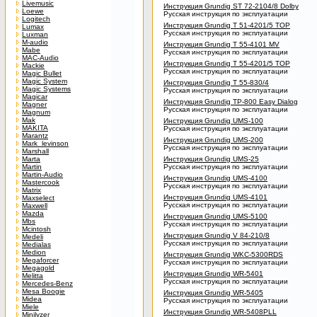
Livemusic
Инструкция Grundig ST 72-2104/8 Dolby
Loewe
Русская инструкция по эксплуатации
Logitech
Инструкция Grundig T 51-4201/5 TOP
Lumax
Русская инструкция по эксплуатации
Luxman
M-audio
Инструкция Grundig T 55-4101 MV
Mabe
Русская инструкция по эксплуатации
MAC-Audio
Инструкция Grundig T 55-4201/5 TOP
Mackie
Русская инструкция по эксплуатации
Magic Bullet
Magic System
Инструкция Grundig T 55-830/4
Magic Systems
Русская инструкция по эксплуатации
Magicar
Инструкция Grundig TP-800 Easy Dialog
Magner
Русская инструкция по эксплуатации
Magnum
Mak
Инструкция Grundig UMS-100
MAKITA
Русская инструкция по эксплуатации
Marantz
Инструкция Grundig UMS-200
Mark_levinson
Русская инструкция по эксплуатации
Marshall
Marta
Инструкция Grundig UMS-25
Martin
Русская инструкция по эксплуатации
Martin-Audio
Инструкция Grundig UMS-4100
Mastercook
Русская инструкция по эксплуатации
Matrix
Инструкция Grundig UMS-4101
Maxselect
Русская инструкция по эксплуатации
Maxwell
Mazda
Инструкция Grundig UMS-5100
Mbs
Русская инструкция по эксплуатации
Mcintosh
Инструкция Grundig V 84-210/8
Medeli
Русская инструкция по эксплуатации
Medialas
Medion
Инструкция Grundig WKC-5300RDS
Megaforcer
Русская инструкция по эксплуатации
Megagold
Инструкция Grundig WR-5401
Melitta
Русская инструкция по эксплуатации
Mercedes-Benz
Mesa Boogie
Инструкция Grundig WR-5405
Midea
Русская инструкция по эксплуатации
Miele
Инструкция Grundig WR-5408PLL
Minilyzer