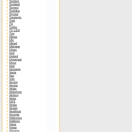
Tomtop
Topfield
Torneo
Toshiba
Toyota
Treelogic
Trek
TS
Turbo
TV LED
Tvix
Ufesa
Ufo
Ulead
Ultimate
Umax
Unit
United
Universal
Unox
Ural
Vantage
Varta
Vax
Vdo
Vector
Vectra
Velas
Velodyne
Verloni
Vertu
VES
Vesta
Vestel
Vestfrost
Viconte
Videovox
Vidikron
Vieta
Vimar
Vincent