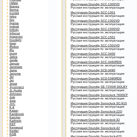
i-Mate
Инструкция Grundig SCC-1300VD
Ibanez
Русская инструкция по эксплуатации
Iberna
Инструкция Grundig SCC-1301
Iconbit
Русская инструкция по эксплуатации
Igloo
iGo
Инструкция Grundig SCC-1302VD
Iiyama
Русская инструкция по эксплуатации
Indesit
Инструкция Grundig SCC-1500VD
Infinity
Русская инструкция по эксплуатации
Infocus
Inspector
Инструкция Grundig SCC-1501
Involight
Русская инструкция по эксплуатации
Iriver
Инструкция Grundig SCC-1502VD
iRobot
Русская инструкция по эксплуатации
iRu
Izumi
Инструкция Grundig SCC-3400
Jabra
Русская инструкция по эксплуатации
Jagile
Инструкция Grundig SCC-3460RDS
Jaguar
Русская инструкция по эксплуатации
Jammate
Jamo
Инструкция Grundig SCD-3490
Janome
Русская инструкция по эксплуатации
Jbl
Инструкция Grundig SCD-5390RDS
Jet
Русская инструкция по эксплуатации
Jetair
Инструкция Grundig SE-7250/8 DOLBY
Jj-connect
Русская инструкция по эксплуатации
JL-Audio
Johnson
Инструкция Grundig Sonoclock 760DCF
Juki
Русская инструкция по эксплуатации
Jura
Инструкция Grundig Sonoclock SC-910
JVC
Русская инструкция по эксплуатации
K-9
Kaiser
Инструкция Grundig Sonoclock-22Q
Kambrook
Русская инструкция по эксплуатации
Karcher
Инструкция Grundig Sonoclock-32
Kathrein
Русская инструкция по эксплуатации
KEF
Kenwood
Инструкция Grundig Sonoclock-42
Kettler
Русская инструкция по эксплуатации
KGB
Инструкция Grundig Sonoclock-420