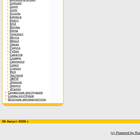
Zojirushi
Zoom
Zorro
Ассоль
Бирюса
Брест
ВАЗ
Витязь
Вятка
Горизонт
Мечта
Минск
Океан
Радуга
Рубин
Саратов
Славда
Смоленск
Сокол
Стинол
Фея
Чистюля
ЭВРИ
Элинокс
Энерго
Эталон
Сервисные инструкции
Схемы ноутбуков
Штатные автомагнитолы
06 Август 2026 г.
(c) Powered by Ru