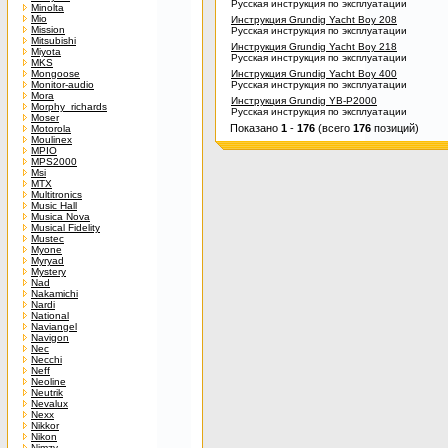
Русская инструкция по эксплуатации
Minolta
Mio
Инструкция Grundig Yacht Boy 208
Mission
Русская инструкция по эксплуатации
Mitsubishi
Инструкция Grundig Yacht Boy 218
Miyota
Русская инструкция по эксплуатации
MKS
Mongoose
Инструкция Grundig Yacht Boy 400
Monitor-audio
Русская инструкция по эксплуатации
Mora
Инструкция Grundig YB-P2000
Morphy_richards
Русская инструкция по эксплуатации
Moser
Показано
1
-
176
(всего
176
позиций)
Motorola
Moulinex
MPIO
MPS2000
Msi
MTX
Multitronics
Music Hall
Musica Nova
Musical Fidelity
Mustec
Myone
Myryad
Mystery
Nad
Nakamichi
Nardi
National
Naviangel
Navigon
Nec
Necchi
Neff
Neoline
Neutrik
Nevalux
Nexx
Nikkor
Nikon
Nimzy