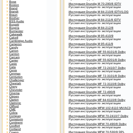
Bose
Инструкция Grundig M 70-290/8 IDTV
Boston
Русская инструкция по эксплуатации
Brand
Brandt
Инструкция Grundig M 84-210/8 IDTV/LOG
Braun
Русская инструкция по эксплуатации
Brother
Инструкция Grundig M 84-211/8 IDTV
BSS Audio
Русская инструкция по эксплуатации
Bugatti
Bugera
Инструкция Grundig M 84-212/8
Burmester
Русская инструкция по эксплуатации
Cakewalk
Инструкция Grundig M 95-410/9
Calcell
Русская инструкция по эксплуатации
Cambridge Audio
Инструкция Grundig M 95-411/9
Cameron
Русская инструкция по эксплуатации
Candy
Canon
Инструкция Grundig MF 55-9101/8 Dolby
Canton
Русская инструкция по эксплуатации
Carcam
Инструкция Grundig MF 55-9201/8 Dolby
Carrier
Русская инструкция по эксплуатации
Casio
Cata
Инструкция Grundig MF 72-2410/7 Dolby
Cenix
Русская инструкция по эксплуатации
Cenmax
Инструкция Grundig MF 72-3101/8 Dolby
Centurion
Русская инструкция по эксплуатации
Challenger
Cheetah
Инструкция Grundig MF 72-3110/8 Dolby
Chery
Русская инструкция по эксплуатации
Chevrolet
Инструкция Grundig MF 72-490/8
Cinema
Русская инструкция по эксплуатации
Citroen
Clarion
Инструкция Grundig MF 84-6110/8 Dolby
Clatronic
Русская инструкция по эксплуатации
Clifford
Инструкция Grundig MFW 102-6110 MV/AC3
CME
Русская инструкция по эксплуатации
Cobra
Compaq
Инструкция Grundig MFW 70-2410/7 Dolby
Comstorm
Русская инструкция по эксплуатации
Continent
Инструкция Grundig MFW 70-490/8 Dolby
Coolfort
Русская инструкция по эксплуатации
Cortland
Инструкция Grundig MFW 70-530/9 DPL
Cowon