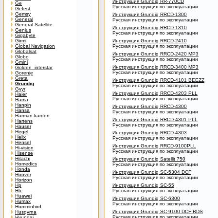
Инструкция Grundig RR-770CD
Ge
Русская инструкция по эксплуатации
Gefest
Gemsy
Инструкция Grundig RRCD-1300
General
Русская инструкция по эксплуатации
General Satellite
Инструкция Grundig RRCD-1310
Genius
Русская инструкция по эксплуатации
Gigabyte
Girmi
Инструкция Grundig RRCD-2410
Global Navigation
Русская инструкция по эксплуатации
Globalsat
Инструкция Grundig RRCD-2420 MP3
Globo
Русская инструкция по эксплуатации
Gmini
Инструкция Grundig RRCD-3400 MP3
Golden_interstar
Русская инструкция по эксплуатации
Gorenje
Greta
Инструкция Grundig RRCD-4101 BEEZZ
Grundig
Русская инструкция по эксплуатации
Gyyr
Инструкция Grundig RRCD-4203 PLL
Haier
Русская инструкция по эксплуатации
Hama
Hanpin
Инструкция Grundig RRCD-4300
Hansa
Русская инструкция по эксплуатации
Harman-kardon
Инструкция Grundig RRCD-4301 PLL
Hartens
Русская инструкция по эксплуатации
Hauser
Hegel
Инструкция Grundig RRCD-4303
Helix
Русская инструкция по эксплуатации
Hensel
Инструкция Grundig RRCD-9100PLL
Hi-vision
Русская инструкция по эксплуатации
Hisense
Hitachi
Инструкция Grundig Satellit 750
Homedics
Русская инструкция по эксплуатации
Honda
Инструкция Grundig SC-5304 DCF
Hoover
Русская инструкция по эксплуатации
Horizon
Hp
Инструкция Grundig SC-55
Htc
Русская инструкция по эксплуатации
Huawei
Инструкция Grundig SC-6300
Humax
Русская инструкция по эксплуатации
Humminbird
Инструкция Grundig SC-9100 DCF RDS
Husqvrna
Русская инструкция по эксплуатации
Hyundai