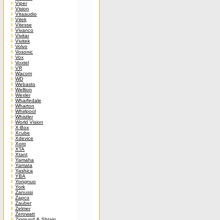
Viper
Vision
Vitaaudio
Vitek
Vitesse
Vivanco
Vivitar
Vivitek
Volvo
Vosonic
Vox
Voxtel
VR
Wacom
WD
Webasto
Wellton
Wexler
Wharfedale
Wharton
Whirlpool
Whistler
World Vision
X-Box
Xcube
Xdevice
Xoro
XTA
Xtant
Yamaha
Yamata
Yashica
YBA
Yongnuo
York
Zanussi
Zapco
Zauber
Zelmer
Zerowatt
Zigmund & Shtain