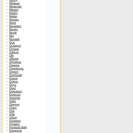
Nintaus
Nintendo
Nissan
Nodor
Nokia
Nootec
Nord
Novation
Novex
Novis
Nrg
Numark
Oce
Octagon
Octave
Odeon
Oki
Olivetti
Olympus
Omega
Omnitronic
Omron
Oneforall
Onext
Onkyo
Onyx
Opel
Openbox
Opticum
Optoma
Orbit
Oregon
Orion
Oris
Orla
Orton
Oursson
Oysters
Packard Bell
Pageone