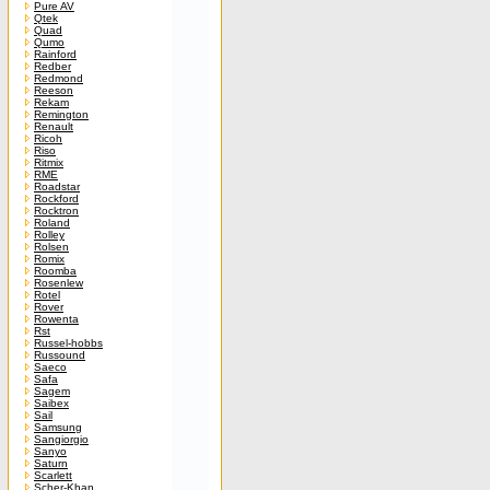
Pure AV
Qtek
Quad
Qumo
Rainford
Redber
Redmond
Reeson
Rekam
Remington
Renault
Ricoh
Riso
Ritmix
RME
Roadstar
Rockford
Rocktron
Roland
Rolley
Rolsen
Romix
Roomba
Rosenlew
Rotel
Rover
Rowenta
Rst
Russel-hobbs
Russound
Saeco
Safa
Sagem
Saibex
Sail
Samsung
Sangiorgio
Sanyo
Saturn
Scarlett
Scher-Khan