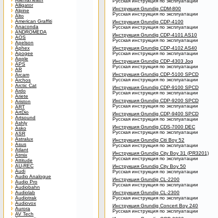
Русская инструкция по эксплуатации
Alligator
Инструкция Grundig CDM-800
Alpine
Русская инструкция по эксплуатации
Alto
American Graffiti
Инструкция Grundig CDP-4100
Anaconda
Русская инструкция по эксплуатации
ANDROMEDA
Инструкция Grundig CDP-4101 AS10
AOS
Русская инструкция по эксплуатации
Apelson
Aphex
Инструкция Grundig CDP-4102 AS40
Apogee
Русская инструкция по эксплуатации
Apple
Инструкция Grundig CDP-4303 Jog
APS
Русская инструкция по эксплуатации
AR
Инструкция Grundig CDP-5100 SPCD
Arcam
Русская инструкция по эксплуатации
Archos
Arctic Cat
Инструкция Grundig CDP-9100 SPCD
Ardo
Русская инструкция по эксплуатации
Ariete
Инструкция Grundig CDP-9200 SPCD
Ariston
Русская инструкция по эксплуатации
ART
ArtDio
Инструкция Grundig CDP-9400 SPCD
Artsound
Русская инструкция по эксплуатации
Ashly
Инструкция Grundig CDS-7000 DEC
Asko
Русская инструкция по эксплуатации
ASR
Astralux
Инструкция Grundig Citi Boy 52
Asus
Русская инструкция по эксплуатации
Atlant
Инструкция Grundig City Boy 31 (PR3201)
Atmix
Русская инструкция по эксплуатации
Attitude
AU-REC
Инструкция Grundig City Boy 50
Audi
Русская инструкция по эксплуатации
Audio Analogue
Инструкция Grundig CL-2200
Audio Pro
Русская инструкция по эксплуатации
Audiobahn
Audiolab
Инструкция Grundig CL-2300
Audiotrak
Русская инструкция по эксплуатации
Audiovox
Инструкция Grundig Concert Boy 240
Aurora
Русская инструкция по эксплуатации
AV Tech