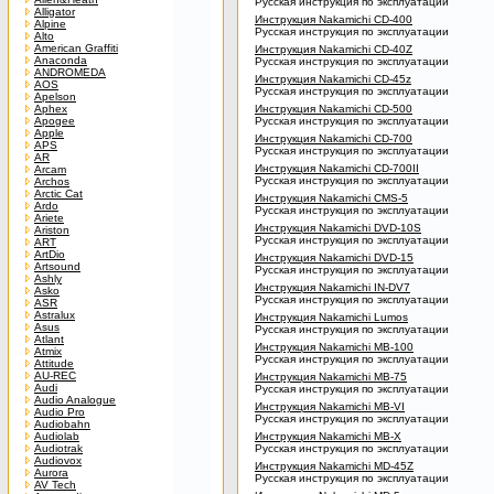
Русская инструкция по эксплуатации
Alligator
Инструкция Nakamichi CD-400
Alpine
Русская инструкция по эксплуатации
Alto
American Graffiti
Инструкция Nakamichi CD-40Z
Anaconda
Русская инструкция по эксплуатации
ANDROMEDA
Инструкция Nakamichi CD-45z
AOS
Русская инструкция по эксплуатации
Apelson
Aphex
Инструкция Nakamichi CD-500
Apogee
Русская инструкция по эксплуатации
Apple
Инструкция Nakamichi CD-700
APS
Русская инструкция по эксплуатации
AR
Инструкция Nakamichi CD-700II
Arcam
Русская инструкция по эксплуатации
Archos
Arctic Cat
Инструкция Nakamichi CMS-5
Ardo
Русская инструкция по эксплуатации
Ariete
Инструкция Nakamichi DVD-10S
Ariston
Русская инструкция по эксплуатации
ART
ArtDio
Инструкция Nakamichi DVD-15
Artsound
Русская инструкция по эксплуатации
Ashly
Инструкция Nakamichi IN-DV7
Asko
Русская инструкция по эксплуатации
ASR
Astralux
Инструкция Nakamichi Lumos
Asus
Русская инструкция по эксплуатации
Atlant
Инструкция Nakamichi MB-100
Atmix
Русская инструкция по эксплуатации
Attitude
AU-REC
Инструкция Nakamichi MB-75
Audi
Русская инструкция по эксплуатации
Audio Analogue
Инструкция Nakamichi MB-VI
Audio Pro
Русская инструкция по эксплуатации
Audiobahn
Audiolab
Инструкция Nakamichi MB-X
Audiotrak
Русская инструкция по эксплуатации
Audiovox
Инструкция Nakamichi MD-45Z
Aurora
Русская инструкция по эксплуатации
AV Tech