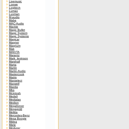
Livemusic
Loewe
Logitech
Lumax
Luxman
M-audio
Mabe
MAC-Audio
Mackie
Magic Bullet
Magic System
Magic Systems
Magicar
Magner
Magnum
Mak
MAKITA
Marantz
Mark_levinson
Marshall
Marta
Martin
Martin-Audio
Mastercook
Matrix
Maxselect
Maxwell
Mazda
Mbs
Mcintosh
Medeli
Medialas
Medion
Megaforcer
Megagold
Melitta
Mercedes-Benz
Mesa Boogie
Midea
Miele
Minilyzer