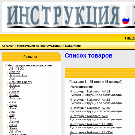
|
Нача
Каталог
»
Инструкции по эксплуатации
»
Nakamichi
Список товаров
Разделы
Инструкции по эксплуатации
AB-IPBOX
Ableton
Accustic Arts
Acer
Показано
1
-
45
(всего
45
позиций)
Acoustic Energy
Activcar
Наименование
ADA
Инструкция Nakamichi AV-1S
Adcom
Русская инструкция по эксплуатации
Adobe
Advocam
Инструкция Nakamichi AV-2S
AEG
Русская инструкция по эксплуатации
Aegis
Инструкция Nakamichi AV-3S
Aiwa
Русская инструкция по эксплуатации
Akai
Akg
Инструкция Nakamichi AV-8
Akira
Русская инструкция по эксплуатации
Alcatel
Инструкция Nakamichi CD-300
Aleks
Русская инструкция по эксплуатации
Alesis
AlinaPro
Инструкция Nakamichi CD-35Z
Allen&Heath