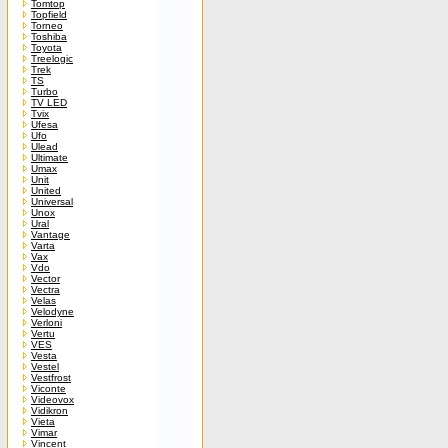
Tomtop
Topfield
Torneo
Toshiba
Toyota
Treelogic
Trek
TS
Turbo
TV LED
Tvix
Ufesa
Ufo
Ulead
Ultimate
Umax
Unit
United
Universal
Unox
Ural
Vantage
Varta
Vax
Vdo
Vector
Vectra
Velas
Velodyne
Verloni
Vertu
VES
Vesta
Vestel
Vestfrost
Viconte
Videovox
Vidikron
Vieta
Vimar
Vincent