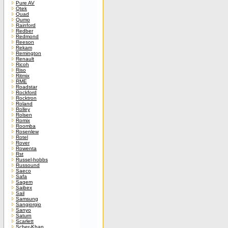
Pure AV
Qtek
Quad
Qumo
Rainford
Redber
Redmond
Reeson
Rekam
Remington
Renault
Ricoh
Riso
Ritmix
RME
Roadstar
Rockford
Rocktron
Roland
Rolley
Rolsen
Romix
Roomba
Rosenlew
Rotel
Rover
Rowenta
Rst
Russel-hobbs
Russound
Saeco
Safa
Sagem
Saibex
Sail
Samsung
Sangiorgio
Sanyo
Saturn
Scarlett
Scher-Khan