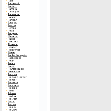
Palm
Panasonic
Pantech
Pantera
Paradigm
Parasound
Parkcity
Partisan
Pasgao
Peavey
Pentax
Petra
Peugeot
Phantom
Philips
PilotChef
Pinnacle
Pioneer
Plantronics
Plinius
Pocket Navigator
Pocketbook
Polar
Polaris
Possio
Poweracoustik
Powerman
Praktica
Precision_power
Premier
Premiera
Presonus
Prestigio
Prima
Primare
Privileg
Pro-Ject
Prober
Procam
Prology
ProView