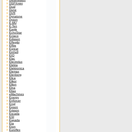
Dreamvision
DSPXmini
Dual
Dune
DVR
Dynatone
Dyson
E-MU
E-Ten
Eagle
EchoStar
Ectaco
Edisson
Effegibi
Effire
Egreat
Einhell
EIO
Elac
Electrolux
Elekta
Elektronica
Elemax
Elenberg
Elica
Elikor
Ellion
Elna
Eltax
eMachines
Energy
Enforcer
Engl
Epson
Erisson
Escada
ESI
Espada
Eta
Eton
Euroflex