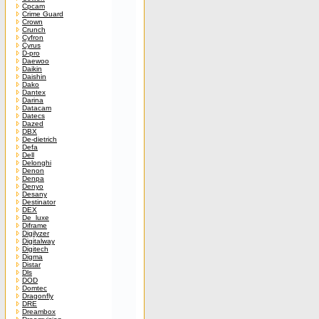
Cpcam
Crime Guard
Crown
Crunch
Cyfron
Cyrus
D-pro
Daewoo
Daikin
Daishin
Dako
Dantex
Darina
Datacam
Datecs
Dazed
DBX
De-dietrich
Defa
Dell
Delonghi
Denon
Denpa
Denyo
Desany
Destinator
DEX
De_luxe
Diframe
Digilyzer
Digitalway
Digitech
Digma
Distar
Dls
DOD
Domtec
Dragonfly
DRE
Dreambox