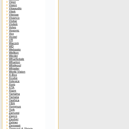
Viper
Vision
Vitaaudio
Vitek
Vitesse
Vivanco
Vivitar
Vivitek
Volvo
Vosonic
Vox
Voxtel
VR
Wacom
WD
Webasto
Wellton
Wexler
Wharfedale
Wharton
Whirlpool
Whistler
World Vision
X-Box
Xcube
Xdevice
Xoro
XTA
Xtant
Yamaha
Yamata
Yashica
YBA
Yongnuo
York
Zanussi
Zapco
Zauber
Zelmer
Zerowatt
Zigmund & Shtain