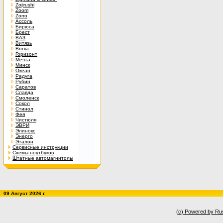
Zojirushi
Zoom
Zorro
Ассоль
Бирюса
Брест
ВАЗ
Витязь
Вятка
Горизонт
Мечта
Минск
Океан
Радуга
Рубин
Саратов
Славда
Смоленск
Сокол
Стинол
Фея
Чистюля
ЭВРИ
Элинокс
Энерго
Эталон
Сервисные инструкции
Схемы ноутбуков
Штатные автомагнитолы
09 Август 2026 г.
(c) Powered by Ru