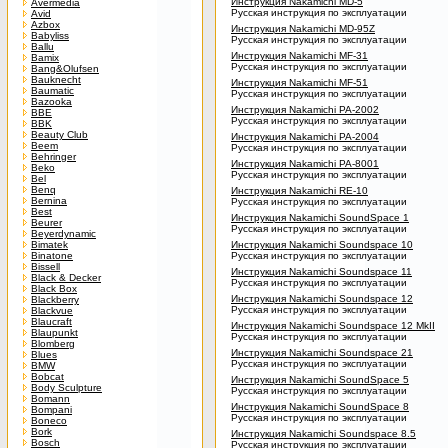
Инструкция Nakamichi MD-5
Avermedia
Русская инструкция по эксплуатации
Avid
Azbox
Инструкция Nakamichi MD-95Z
Babyliss
Русская инструкция по эксплуатации
Ballu
Инструкция Nakamichi MF-31
Bamix
Русская инструкция по эксплуатации
Bang&Olufsen
Bauknecht
Инструкция Nakamichi MF-51
Baumatic
Русская инструкция по эксплуатации
Bazooka
Инструкция Nakamichi PA-2002
BBE
Русская инструкция по эксплуатации
BBK
Beauty Club
Инструкция Nakamichi PA-2004
Beem
Русская инструкция по эксплуатации
Behringer
Инструкция Nakamichi PA-8001
Beko
Русская инструкция по эксплуатации
Bel
Benq
Инструкция Nakamichi RE-10
Bernina
Русская инструкция по эксплуатации
Best
Инструкция Nakamichi SoundSpace 1
Beurer
Русская инструкция по эксплуатации
Beyerdynamic
Bimatek
Инструкция Nakamichi Soundspace 10
Binatone
Русская инструкция по эксплуатации
Bissell
Инструкция Nakamichi Soundspace 11
Black & Decker
Русская инструкция по эксплуатации
Black Box
Инструкция Nakamichi Soundspace 12
Blackberry
Русская инструкция по эксплуатации
Blackvue
Blaucraft
Инструкция Nakamichi Soundspace 12 MkII
Blaupunkt
Русская инструкция по эксплуатации
Blomberg
Инструкция Nakamichi Soundspace 21
Blues
Русская инструкция по эксплуатации
BMW
Bobcat
Инструкция Nakamichi SoundSpace 5
Body Sculpture
Русская инструкция по эксплуатации
Bomann
Инструкция Nakamichi SoundSpace 8
Bompani
Русская инструкция по эксплуатации
Boneco
Bork
Инструкция Nakamichi Soundspace 8.5
Bosch
Русская инструкция по эксплуатации