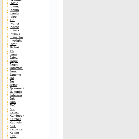
i-Mate
Ibanez
Iberna
Iconbit
Igloo
iGo
Iiyama
Indesit
Infinity
Infocus
Inspector
Involight
Iriver
iRobot
iRu
Izumi
Jabra
Jagile
Jaguar
Jammate
Jamo
Janome
Jbl
Jet
Jetair
Jj-connect
JL-Audio
Johnson
Juki
Jura
JVC
K-9
Kaiser
Kambrook
Karcher
Kathrein
KEF
Kenwood
Kettler
KGB