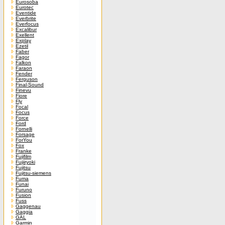
Eurosoba
Eurotec
Eventide
Everbrite
Everfocus
Excalibur
Exellent
Explay
Ezetil
Faber
Fagor
Falkon
Faraon
Fender
Ferguson
Final-Sound
Finevu
Fiore
Fly
Focal
Focus
Force
Ford
Fornelli
Forsage
ForYou
Fox
Franke
Fujifilm
Fujiiryoki
Fujitsu
Fujitsu-siemens
Fuma
Funai
Furuno
Fusion
Fuss
Gaggenau
Gaggia
GAL
Garmin