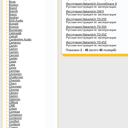
Bose
Инструкция Nakamichi SoundSpace 9
Boston
Русская инструкция по эксплуатации
Brand
Brandt
Инструкция Nakamichi SW-5
Braun
Русская инструкция по эксплуатации
Brother
Инструкция Nakamichi TD-250
BSS Audio
Русская инструкция по эксплуатации
Bugatti
Bugera
Инструкция Nakamichi TD-350
Burmester
Русская инструкция по эксплуатации
Cakewalk
Инструкция Nakamichi TD-35Z
Calcell
Русская инструкция по эксплуатации
Cambridge Audio
Инструкция Nakamichi TD-45Z
Cameron
Русская инструкция по эксплуатации
Candy
Canon
Показано
1
-
45
(всего
45
позиций)
Canton
Carcam
Carrier
Casio
Cata
Cenix
Cenmax
Centurion
Challenger
Cheetah
Chery
Chevrolet
Cinema
Citroen
Clarion
Clatronic
Clifford
CME
Cobra
Compaq
Comstorm
Continent
Coolfort
Cortland
Cowon