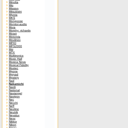
Minolta
Mio
Mission
Mitsubishi
Miyota
MKS
Mongoose
Monitor-audio
Mora
Morphy_richards
Moser
Motorola
Moulinex
MPIO
MPS2000
Msi
MTX
Multitronics
Music Hall
Musica Nova
Musical Fidelity
Mustec
Myone
Myryad
Mystery
Nad
Nakamichi
Nardi
National
Naviangel
Navigon
Nec
Necchi
Neff
Neoline
Neutrik
Nevalux
Nexx
Nikkor
Nikon
Nimzy