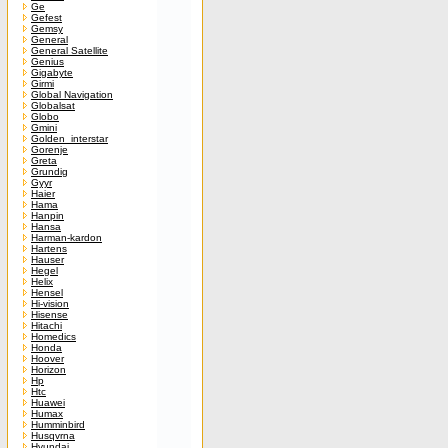
Ge
Gefest
Gemsy
General
General Satellite
Genius
Gigabyte
Girmi
Global Navigation
Globalsat
Globo
Gmini
Golden_interstar
Gorenje
Greta
Grundig
Gyyr
Haier
Hama
Hanpin
Hansa
Harman-kardon
Hartens
Hauser
Hegel
Helix
Hensel
Hi-vision
Hisense
Hitachi
Homedics
Honda
Hoover
Horizon
Hp
Htc
Huawei
Humax
Humminbird
Husqvrna
Hyundai