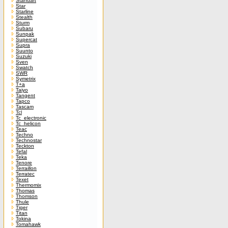
Standart
Star
Starline
Stealth
Sturm
Subaru
Sunpak
Supercat
Supra
Suunto
Suzuki
Sven
Swatch
SWR
Symetrix
T+a
Taiyo
Tangent
Tapco
Tascam
Tcl
Tc_electronic
Tc_helicon
Teac
Techno
Technostar
Teckton
Tefal
Teka
Tenore
Terraillon
Terratec
Texet
Thermomix
Thomas
Thomson
Thule
Tiger
Titan
Tokina
Tomahawk