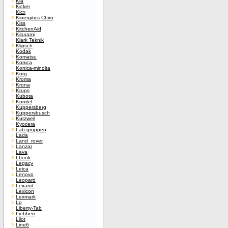
Kia
Kicker
Kicx
Kinergitics Chiro
Kiss
KitchenAid
Kiturami
Klark Teknik
Klipsch
Kodak
Komatsu
Konica
Konica-minolta
Korg
Kroma
Krona
Krups
Kubota
Kumtel
Kuppersberg
Kuppersbusch
Kurzweil
Kyocera
Lab.gruppen
Lada
Land_rover
Lanzar
Lava
Lbook
Legacy
Leica
Lenovo
Leopard
Lexand
Lexicon
Lexmark
Lg
Liberty-Tab
Liebherr
Liiot
Line6