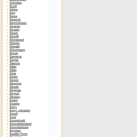
Scholtes
Scott
Sdmo
Seg
Sega
Sekonic
Sennheirzer
Severin
Sezam
Sharp
Sheriff
Sherwood
Shindo
Shivaki
Shturmann
Shure
Siemens
Sigma
Silanos
Siltal
Silter
Sims
Sinbo
Singer
Sitronics
Skoda
Skygate
Skynet
Skyway
Smeg
Snaige
Sony
Sony_ericsson
Sorell
Soul
Soundcraft
Soundstandard
Soundstream
Spymax
Stadler Form