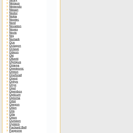
Nintaus
Nintendo
Nissan
Nodor
Nokia
Nootec
Nord
Novation
Novex
Novis
Nrg
Numark
Oce
Octagon
Octave
Odeon
Oki
Olivetti
Olympus
Omega
Omnitronic
Omron
Oneforall
Onext
Onkyo
Onyx
Opel
Openbox
Opticum
Optoma
Orbit
Oregon
Orion
Oris
Orla
Orton
Oursson
Oysters
Packard Bell
Pageone