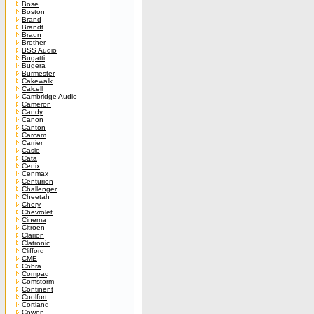
Bose
Boston
Brand
Brandt
Braun
Brother
BSS Audio
Bugatti
Bugera
Burmester
Cakewalk
Calcell
Cambridge Audio
Cameron
Candy
Canon
Canton
Carcam
Carrier
Casio
Cata
Cenix
Cenmax
Centurion
Challenger
Cheetah
Chery
Chevrolet
Cinema
Citroen
Clarion
Clatronic
Clifford
CME
Cobra
Compaq
Comstorm
Continent
Coolfort
Cortland
Cowon