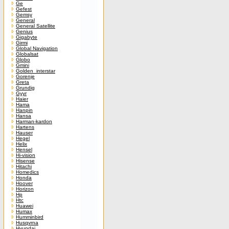
Ge
Gefest
Gemsy
General
General Satellite
Genius
Gigabyte
Girmi
Global Navigation
Globalsat
Globo
Gmini
Golden_interstar
Gorenje
Greta
Grundig
Gyyr
Haier
Hama
Hanpin
Hansa
Harman-kardon
Hartens
Hauser
Hegel
Helix
Hensel
Hi-vision
Hisense
Hitachi
Homedics
Honda
Hoover
Horizon
Hp
Htc
Huawei
Humax
Humminbird
Husqvrna
Hyundai