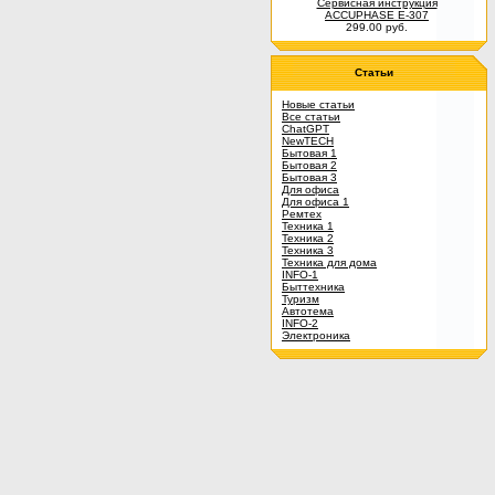
Сервисная инструкция
ACCUPHASE E-307
299.00 руб.
Статьи
Новые статьи
Все статьи
ChatGPT
NewTECH
Бытовая 1
Бытовая 2
Бытовая 3
Для офиса
Для офиса 1
Ремтех
Техника 1
Техника 2
Техника 3
Техника для дома
INFO-1
Быттехника
Туризм
Автотема
INFO-2
Электроника