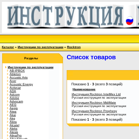
Каталог
»
Инструкции по эксплуатации
»
Rocktron
Список товаров
Разделы
Инструкции по эксплуатации
AB-IPBOX
Ableton
Accustic Arts
Acer
Показано
1
-
3
(всего
3
позиций)
Acoustic Energy
Activcar
Наименование
ADA
Инструкция Rocktron Intellifex Ltd
Adcom
Русская инструкция по эксплуатации
Adobe
Advocam
Инструкция Rocktron MidiMate
AEG
Русская инструкция по эксплуатации
Aegis
Инструкция Rocktron Prophesy
Aiwa
Русская инструкция по эксплуатации
Akai
Akg
Показано
1
-
3
(всего
3
позиций)
Akira
Alcatel
Aleks
Alesis
AlinaPro
Allen&Heath