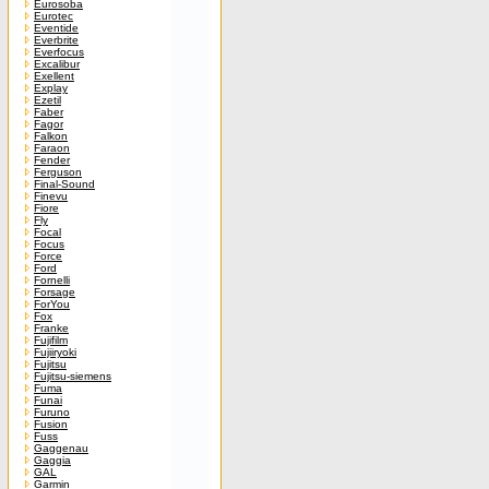
Eurosoba
Eurotec
Eventide
Everbrite
Everfocus
Excalibur
Exellent
Explay
Ezetil
Faber
Fagor
Falkon
Faraon
Fender
Ferguson
Final-Sound
Finevu
Fiore
Fly
Focal
Focus
Force
Ford
Fornelli
Forsage
ForYou
Fox
Franke
Fujifilm
Fujiiryoki
Fujitsu
Fujitsu-siemens
Fuma
Funai
Furuno
Fusion
Fuss
Gaggenau
Gaggia
GAL
Garmin