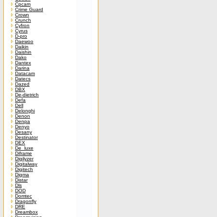
Cpcam
Crime Guard
Crown
Crunch
Cyfron
Cyrus
D-pro
Daewoo
Daikin
Daishin
Dako
Dantex
Darina
Datacam
Datecs
Dazed
DBX
De-dietrich
Defa
Dell
Delonghi
Denon
Denpa
Denyo
Desany
Destinator
DEX
De_luxe
Diframe
Digilyzer
Digitalway
Digitech
Digma
Distar
Dls
DOD
Domtec
Dragonfly
DRE
Dreambox