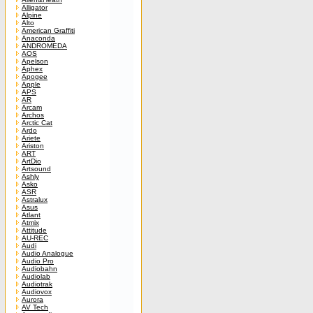
Alligator
Alpine
Alto
American Graffiti
Anaconda
ANDROMEDA
AOS
Apelson
Aphex
Apogee
Apple
APS
AR
Arcam
Archos
Arctic Cat
Ardo
Ariete
Ariston
ART
ArtDio
Artsound
Ashly
Asko
ASR
Astralux
Asus
Atlant
Atmix
Attitude
AU-REC
Audi
Audio Analogue
Audio Pro
Audiobahn
Audiolab
Audiotrak
Audiovox
Aurora
AV Tech