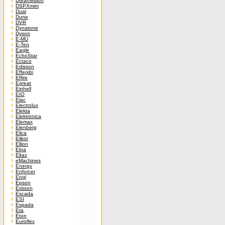
Dreamvision
DSPXmini
Dual
Dune
DVR
Dynatone
Dyson
E-MU
E-Ten
Eagle
EchoStar
Ectaco
Edisson
Effegibi
Effire
Egreat
Einhell
EIO
Elac
Electrolux
Elekta
Elektronica
Elemax
Elenberg
Elica
Elikor
Ellion
Elna
Eltax
eMachines
Energy
Enforcer
Engl
Epson
Erisson
Escada
ESI
Espada
Eta
Eton
Euroflex