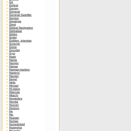
Ge
Gefest
Gemsy
General
General Satellite
Genius
Gigabyte
Girmi
Global Navigation
Globalsat
Globo
Gmini
Golden_interstar
Gorenje
Greta
Grundig
Gyyr
Haier
Hama
Hanpin
Hansa
Harman-kardon
Hartens
Hauser
Hegel
Helix
Hensel
Hi-vision
Hisense
Hitachi
Homedics
Honda
Hoover
Horizon
Hp
Htc
Huawei
Humax
Humminbird
Husqvrna
Hyundai