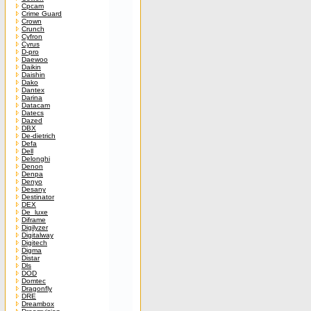
Cpcam
Crime Guard
Crown
Crunch
Cyfron
Cyrus
D-pro
Daewoo
Daikin
Daishin
Dako
Dantex
Darina
Datacam
Datecs
Dazed
DBX
De-dietrich
Defa
Dell
Delonghi
Denon
Denpa
Denyo
Desany
Destinator
DEX
De_luxe
Diframe
Digilyzer
Digitalway
Digitech
Digma
Distar
Dls
DOD
Domtec
Dragonfly
DRE
Dreambox