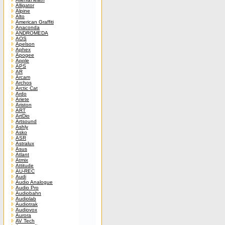
Alligator
Alpine
Alto
American Graffiti
Anaconda
ANDROMEDA
AOS
Apelson
Aphex
Apogee
Apple
APS
AR
Arcam
Archos
Arctic Cat
Ardo
Ariete
Ariston
ART
ArtDio
Artsound
Ashly
Asko
ASR
Astralux
Asus
Atlant
Atmix
Attitude
AU-REC
Audi
Audio Analogue
Audio Pro
Audiobahn
Audiolab
Audiotrak
Audiovox
Aurora
AV Tech