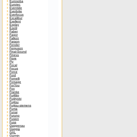
Eurosoba
Eurotec
Eventide
Everbrite
Everfocus
Excalibur
Exellent
Explay
Ezetil
Faber
Fagor
Falkon
Faraon
Fender
Ferguson
Final-Sound
Finevu
Fiore
Fly
Focal
Focus
Force
Ford
Fornelli
Forsage
ForYou
Fox
Franke
Fujifilm
Fujiiryoki
Fujitsu
Fujitsu-siemens
Fuma
Funai
Furuno
Fusion
Fuss
Gaggenau
Gaggia
GAL
Garmin