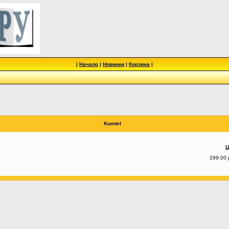
|
Начало
|
Новинки
|
Корзина
|
Kumtel
Ц
299.00 