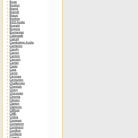
Bose
Boston
Brand
Brandt
Braun
Brother
BSS Audio
Bugatti
Bugera
Burmester
Cakewalk
Calcell
Cambridge Audio
Cameron
Candy
Canon
Canton
Carcam
Carrier
Casio
Cata
Cenix
Cenmax
Centurion
Challenger
Cheetah
Chery
Chevrolet
Cinema
Citroen
Clarion
Clatronic
Clifford
CME
Cobra
Compaq
Comstorm
Continent
Coolfort
Cortland
Cowon