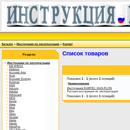
Каталог
»
Инструкции по эксплуатации
»
Kumtel
Список товаров
Разделы
Инструкции по эксплуатации
AB-IPBOX
Ableton
Accustic Arts
Acer
Показано
1
-
1
(всего
1
позиций)
Acoustic Energy
Activcar
Наименование
ADA
Инструкция KUMTEL GAS-PLITA
Adcom
Русская инструкция по эксплуатации
Adobe
Advocam
Показано
1
-
1
(всего
1
позиций)
AEG
Aegis
Aiwa
Akai
Akg
Akira
Alcatel
Aleks
Alesis
AlinaPro
Allen&Heath