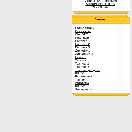
Сервисная инструкция
ACCUPHASE P-300V
299.00 руб.
Статьи
Новые статьи
Все статьи
ChatGPT
NewTECH
Бытовая 1
Бытовая 2
Бытовая 3
Для офиса
Для офиса 1
Ремтех
Техника 1
Техника 2
Техника 3
Техника для дома
INFO-1
Быттехника
Туризм
Автотема
INFO-2
Электроника