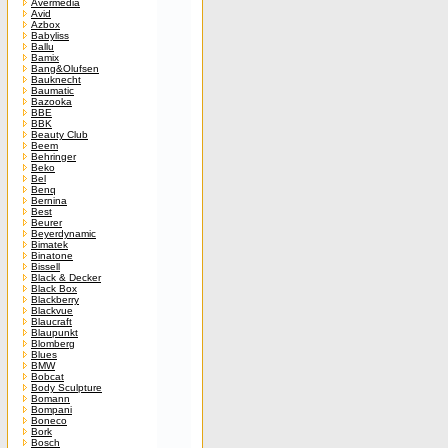
Avermedia
Avid
Azbox
Babyliss
Ballu
Bamix
Bang&Olufsen
Bauknecht
Baumatic
Bazooka
BBE
BBK
Beauty Club
Beem
Behringer
Beko
Bel
Benq
Bernina
Best
Beurer
Beyerdynamic
Bimatek
Binatone
Bissell
Black & Decker
Black Box
Blackberry
Blackvue
Blaucraft
Blaupunkt
Blomberg
Blues
BMW
Bobcat
Body Sculpture
Bomann
Bompani
Boneco
Bork
Bosch