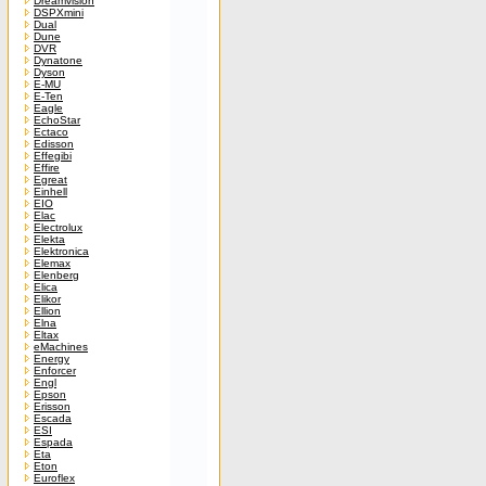
Dreamvision
DSPXmini
Dual
Dune
DVR
Dynatone
Dyson
E-MU
E-Ten
Eagle
EchoStar
Ectaco
Edisson
Effegibi
Effire
Egreat
Einhell
EIO
Elac
Electrolux
Elekta
Elektronica
Elemax
Elenberg
Elica
Elikor
Ellion
Elna
Eltax
eMachines
Energy
Enforcer
Engl
Epson
Erisson
Escada
ESI
Espada
Eta
Eton
Euroflex