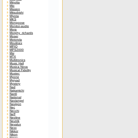
Minolta
Mio
Mission
Mitsubishi
Miyota
MKS
Mongoose
Monitor-audio
Mora
Morphy_richards
Moser
Motorola
Moulinex
MPIO
MPS2000
Msi
MTX
Multitronics
Music Hall
Musica Nova
Musical Fidelity
Mustec
Myone
Myryad
Mystery
Nad
Nakamichi
Nardi
National
Naviangel
Navigon
Nec
Necchi
Neff
Neoline
Neutrik
Nevalux
Nexx
Nikkor
Nikon
Nimzy