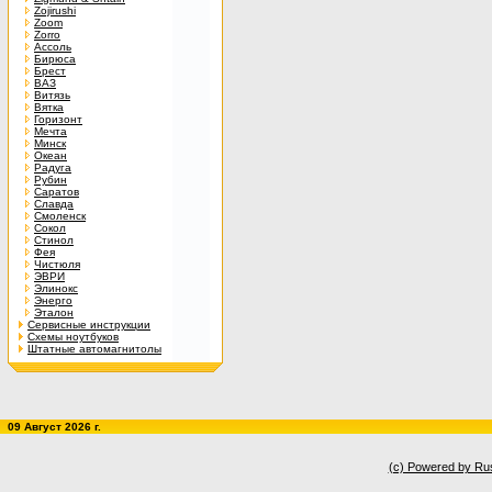
Zojirushi
Zoom
Zorro
Ассоль
Бирюса
Брест
ВАЗ
Витязь
Вятка
Горизонт
Мечта
Минск
Океан
Радуга
Рубин
Саратов
Славда
Смоленск
Сокол
Стинол
Фея
Чистюля
ЭВРИ
Элинокс
Энерго
Эталон
Сервисные инструкции
Схемы ноутбуков
Штатные автомагнитолы
09 Август 2026 г.
(c) Powered by Ru