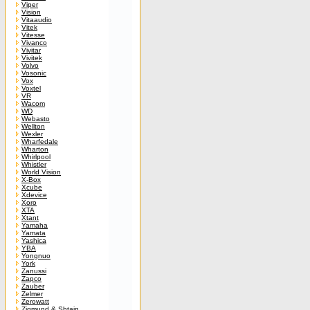
Viper
Vision
Vitaaudio
Vitek
Vitesse
Vivanco
Vivitar
Vivitek
Volvo
Vosonic
Vox
Voxtel
VR
Wacom
WD
Webasto
Wellton
Wexler
Wharfedale
Wharton
Whirlpool
Whistler
World Vision
X-Box
Xcube
Xdevice
Xoro
XTA
Xtant
Yamaha
Yamata
Yashica
YBA
Yongnuo
York
Zanussi
Zapco
Zauber
Zelmer
Zerowatt
Zigmund & Shtain