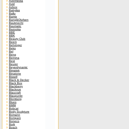
Avermedia
Avid
Azbox
Babyliss
Ballu
Bamix
Bang&Olufsen
Bauknecht
Baumatic
Bazooka
BBE
BBK
Beauty Club
Beem
Behringer
Beko
Bel
Benq
Bernina
Best
Beurer
Beyerdynamic
Bimatek
Binatone
Bissell
Black & Decker
Black Box
Blackberry
Blackvue
Blaucraft
Blaupunkt
Blomberg
Blues
BMW
Bobcat
Body Sculpture
Bomann
Bompani
Boneco
Bork
Bosch