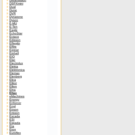
Dreamvision
DSPXmini
Dual
Dune
DVR
Dynatone
Dyson
E-MU
E-Ten
Eagle
EchoStar
Ectaco
Edisson
Effegibi
Effire
Egreat
Einhell
EIO
Elac
Electrolux
Elekta
Elektronica
Elemax
Elenberg
Elica
Elikor
Ellion
Elna
Eltax
eMachines
Energy
Enforcer
Engl
Epson
Erisson
Escada
ESI
Espada
Eta
Eton
Euroflex