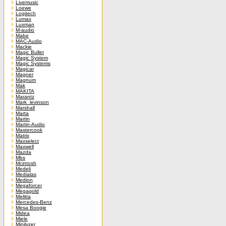
Livemusic
Loewe
Logitech
Lumax
Luxman
M-audio
Mabe
MAC-Audio
Mackie
Magic Bullet
Magic System
Magic Systems
Magicar
Magner
Magnum
Mak
MAKITA
Marantz
Mark_levinson
Marshall
Marta
Martin
Martin-Audio
Mastercook
Matrix
Maxselect
Maxwell
Mazda
Mbs
Mcintosh
Medeli
Medialas
Medion
Megaforcer
Megagold
Melitta
Mercedes-Benz
Mesa Boogie
Midea
Miele
Minilyzer