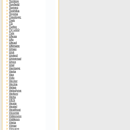
Tomtop
Topfield
Torneo
Toshiba
Toyota
Treelogic
Trek
TS
Turbo
TV LED
Tvix
Ufesa
Ufo
Ulead
Ultimate
Umax
Unit
United
Universal
Unox
Ural
Vantage
Varta
Vax
Vdo
Vector
Vectra
Velas
Velodyne
Verloni
Vertu
VES
Vesta
Vestel
Vestfrost
Viconte
Videovox
Vidikron
Vieta
Vimar
Vincent