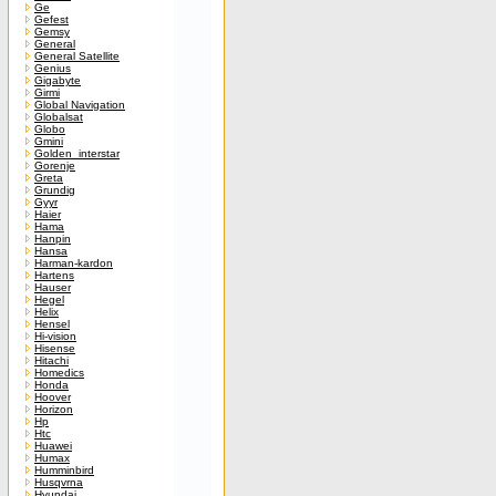
Ge
Gefest
Gemsy
General
General Satellite
Genius
Gigabyte
Girmi
Global Navigation
Globalsat
Globo
Gmini
Golden_interstar
Gorenje
Greta
Grundig
Gyyr
Haier
Hama
Hanpin
Hansa
Harman-kardon
Hartens
Hauser
Hegel
Helix
Hensel
Hi-vision
Hisense
Hitachi
Homedics
Honda
Hoover
Horizon
Hp
Htc
Huawei
Humax
Humminbird
Husqvrna
Hyundai