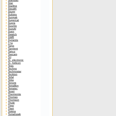
Standart
Star
Starline
Stealth
Sturm
Subaru
Sunpak
Supercat
Supra
Suunto
Suzuki
Sven
Swatch
SWR
Symetrix
T+a
Taiyo
Tangent
Tapco
Tascam
Tcl
Tc_electronic
Tc_helicon
Teac
Techno
Technostar
Teckton
Tefal
Teka
Tenore
Terraillon
Terratec
Texet
Thermomix
Thomas
Thomson
Thule
Tiger
Titan
Tokina
Tomahawk