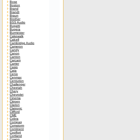
Bose
Boston
Brand
Brandt
Braun
Brother
BSS Audio
Bugatti
Bugera
Burmester
Cakewalk
Calcell
Cambridge Audio
Cameron
Candy
Canon
Canton
Carcam
Carrier
Casio
Cata
Cenix
Cenmax
Centurion
Challenger
Cheetah
Chery
Chevrolet
Cinema
Citroen
Clarion
Clatronic
Clifford
CME
Cobra
Compaq
Comstorm
Continent
Coolfort
Cortland
Cowon