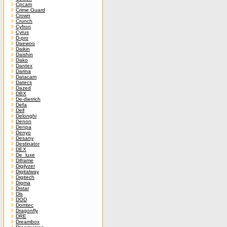
Cpcam
Crime Guard
Crown
Crunch
Cyfron
Cyrus
D-pro
Daewoo
Daikin
Daishin
Dako
Dantex
Darina
Datacam
Datecs
Dazed
DBX
De-dietrich
Defa
Dell
Delonghi
Denon
Denpa
Denyo
Desany
Destinator
DEX
De_luxe
Diframe
Digilyzer
Digitalway
Digitech
Digma
Distar
Dls
DOD
Domtec
Dragonfly
DRE
Dreambox