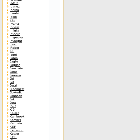
i-Mate
Ibanez
Iberna
Iconbit
Igloo
iGo
Iiyama
Indesit
Infinity
Infocus
Inspector
Involight
Iriver
iRobot
iRu
Izumi
Jabra
Jagile
Jaguar
Jammate
Jamo
Janome
Jbl
Jet
Jetair
Jj-connect
JL-Audio
Johnson
Juki
Jura
JVC
K-9
Kaiser
Kambrook
Karcher
Kathrein
KEF
Kenwood
Kettler
KGB