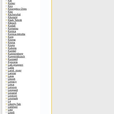
Kia
Kicker
Kicx
Kinergitics Chiro
Kiss
KitchenAid
Kiturami
Klark Teknik
Klipsch
Kodak
Komatsu
Konica
Konica-minolta
Korg
Kroma
Krona
Krups
Kubota
Kumtel
Kuppersberg
Kuppersbusch
Kurzweil
Kyocera
Lab.gruppen
Lada
Land_rover
Lanzar
Lava
Lbook
Legacy
Leica
Lenovo
Leopard
Lexand
Lexicon
Lexmark
Lg
Liberty-Tab
Liebherr
Liiot
Line6