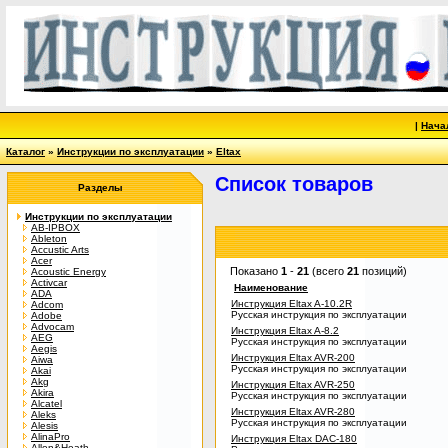
|
Нача
Каталог
»
Инструкции по эксплуатации
»
Eltax
Список товаров
Разделы
Инструкции по эксплуатации
AB-IPBOX
Ableton
Accustic Arts
Acer
Показано
1
-
21
(всего
21
позиций)
Acoustic Energy
Activcar
Наименование
ADA
Инструкция Eltax A-10.2R
Adcom
Русская инструкция по эксплуатации
Adobe
Advocam
Инструкция Eltax A-8.2
AEG
Русская инструкция по эксплуатации
Aegis
Инструкция Eltax AVR-200
Aiwa
Русская инструкция по эксплуатации
Akai
Akg
Инструкция Eltax AVR-250
Akira
Русская инструкция по эксплуатации
Alcatel
Инструкция Eltax AVR-280
Aleks
Русская инструкция по эксплуатации
Alesis
AlinaPro
Инструкция Eltax DAC-180
Allen&Heath