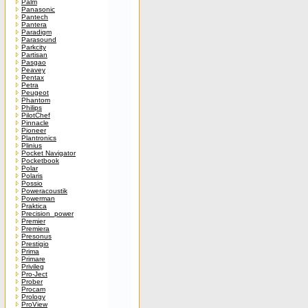
Palm
Panasonic
Pantech
Pantera
Paradigm
Parasound
Parkcity
Partisan
Pasgao
Peavey
Pentax
Petra
Peugeot
Phantom
Philips
PilotChef
Pinnacle
Pioneer
Plantronics
Plinius
Pocket Navigator
Pocketbook
Polar
Polaris
Possio
Poweracoustik
Powerman
Praktica
Precision_power
Premier
Premiera
Presonus
Prestigio
Prima
Primare
Privileg
Pro-Ject
Prober
Procam
Prology
ProView