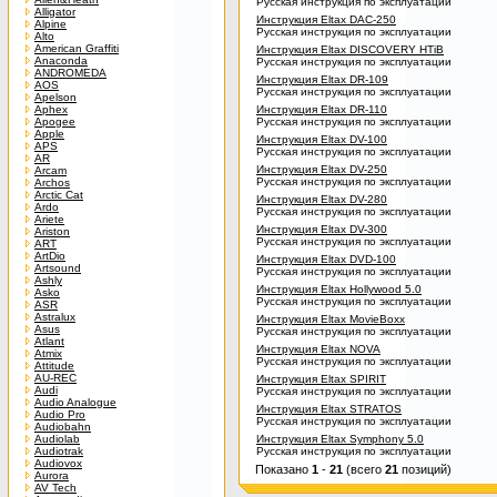
Русская инструкция по эксплуатации
Alligator
Инструкция Eltax DAC-250
Alpine
Русская инструкция по эксплуатации
Alto
American Graffiti
Инструкция Eltax DISCOVERY HTiB
Anaconda
Русская инструкция по эксплуатации
ANDROMEDA
Инструкция Eltax DR-109
AOS
Русская инструкция по эксплуатации
Apelson
Aphex
Инструкция Eltax DR-110
Apogee
Русская инструкция по эксплуатации
Apple
Инструкция Eltax DV-100
APS
Русская инструкция по эксплуатации
AR
Инструкция Eltax DV-250
Arcam
Русская инструкция по эксплуатации
Archos
Arctic Cat
Инструкция Eltax DV-280
Ardo
Русская инструкция по эксплуатации
Ariete
Инструкция Eltax DV-300
Ariston
Русская инструкция по эксплуатации
ART
ArtDio
Инструкция Eltax DVD-100
Artsound
Русская инструкция по эксплуатации
Ashly
Инструкция Eltax Hollywood 5.0
Asko
Русская инструкция по эксплуатации
ASR
Astralux
Инструкция Eltax MovieBoxx
Asus
Русская инструкция по эксплуатации
Atlant
Инструкция Eltax NOVA
Atmix
Русская инструкция по эксплуатации
Attitude
AU-REC
Инструкция Eltax SPIRIT
Audi
Русская инструкция по эксплуатации
Audio Analogue
Инструкция Eltax STRATOS
Audio Pro
Русская инструкция по эксплуатации
Audiobahn
Audiolab
Инструкция Eltax Symphony 5.0
Audiotrak
Русская инструкция по эксплуатации
Audiovox
Показано
1
-
21
(всего
21
позиций)
Aurora
AV Tech