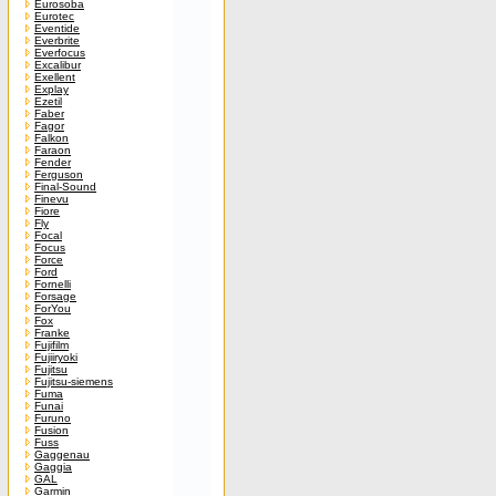
Eurosoba
Eurotec
Eventide
Everbrite
Everfocus
Excalibur
Exellent
Explay
Ezetil
Faber
Fagor
Falkon
Faraon
Fender
Ferguson
Final-Sound
Finevu
Fiore
Fly
Focal
Focus
Force
Ford
Fornelli
Forsage
ForYou
Fox
Franke
Fujifilm
Fujiiryoki
Fujitsu
Fujitsu-siemens
Fuma
Funai
Furuno
Fusion
Fuss
Gaggenau
Gaggia
GAL
Garmin