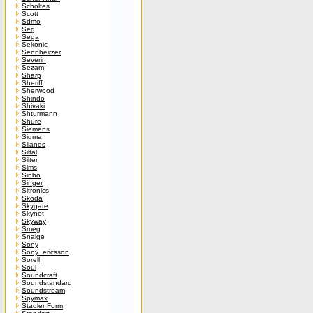
Scholtes
Scott
Sdmo
Seg
Sega
Sekonic
Sennheirzer
Severin
Sezam
Sharp
Sheriff
Sherwood
Shindo
Shivaki
Shturmann
Shure
Siemens
Sigma
Silanos
Siltal
Silter
Sims
Sinbo
Singer
Sitronics
Skoda
Skygate
Skynet
Skyway
Smeg
Snaige
Sony
Sony_ericsson
Sorell
Soul
Soundcraft
Soundstandard
Soundstream
Spymax
Stadler Form