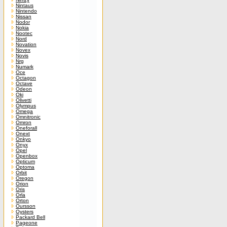
Nintaus
Nintendo
Nissan
Nodor
Nokia
Nootec
Nord
Novation
Novex
Novis
Nrg
Numark
Oce
Octagon
Octave
Odeon
Oki
Olivetti
Olympus
Omega
Omnitronic
Omron
Oneforall
Onext
Onkyo
Onyx
Opel
Openbox
Opticum
Optoma
Orbit
Oregon
Orion
Oris
Orla
Orton
Oursson
Oysters
Packard Bell
Pageone