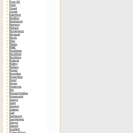
Pure AV
Qtek
Quad
Qumo
Rainford
Redber
Redmond
Reeson
Rekam
Remington
Renault
Ricoh
Riso
Ritmix
RME
Roadstar
Rockford
Rocktron
Roland
Rolley
Rolsen
Romix
Roomba
Rosenlew
Rotel
Rover
Rowenta
Rst
Russel-hobbs
Russound
Saeco
Safa
Sagem
Saibex
Sail
Samsung
Sangiorgio
Sanyo
Saturn
Scarlett
Scher-Khan