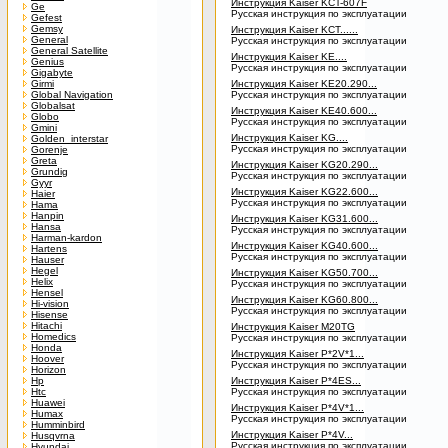
Инструкция Kaiser KCT-607F
Ge
Русская инструкция по эксплуатации
Gefest
Gemsy
Инструкция Kaiser KCT......
General
Русская инструкция по эксплуатации
General Satellite
Инструкция Kaiser KE....
Genius
Русская инструкция по эксплуатации
Gigabyte
Girmi
Инструкция Kaiser KE20.290...
Global Navigation
Русская инструкция по эксплуатации
Globalsat
Инструкция Kaiser KE40.600...
Globo
Русская инструкция по эксплуатации
Gmini
Инструкция Kaiser KG....
Golden_interstar
Русская инструкция по эксплуатации
Gorenje
Greta
Инструкция Kaiser KG20.290...
Grundig
Русская инструкция по эксплуатации
Gyyr
Инструкция Kaiser KG22.600...
Haier
Русская инструкция по эксплуатации
Hama
Hanpin
Инструкция Kaiser KG31.600...
Hansa
Русская инструкция по эксплуатации
Harman-kardon
Инструкция Kaiser KG40.600...
Hartens
Русская инструкция по эксплуатации
Hauser
Hegel
Инструкция Kaiser KG50.700...
Helix
Русская инструкция по эксплуатации
Hensel
Инструкция Kaiser KG60.800...
Hi-vision
Русская инструкция по эксплуатации
Hisense
Hitachi
Инструкция Kaiser M20TG
Homedics
Русская инструкция по эксплуатации
Honda
Инструкция Kaiser P*2V*1...
Hoover
Русская инструкция по эксплуатации
Horizon
Hp
Инструкция Kaiser P*4ES...
Htc
Русская инструкция по эксплуатации
Huawei
Инструкция Kaiser P*4V*1...
Humax
Русская инструкция по эксплуатации
Humminbird
Инструкция Kaiser P*4V...
Husqvrna
Русская инструкция по эксплуатации
Hyundai