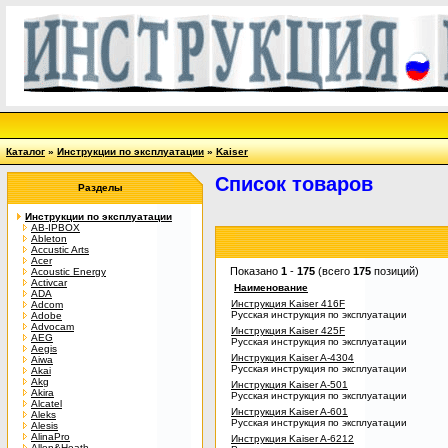
Каталог
»
Инструкции по эксплуатации
»
Kaiser
Список товаров
Разделы
Инструкции по эксплуатации
AB-IPBOX
Ableton
Accustic Arts
Acer
Показано
1
-
175
(всего
175
позиций)
Acoustic Energy
Activcar
Наименование
ADA
Инструкция Kaiser 416F
Adcom
Русская инструкция по эксплуатации
Adobe
Advocam
Инструкция Kaiser 425F
AEG
Русская инструкция по эксплуатации
Aegis
Инструкция Kaiser A-4304
Aiwa
Русская инструкция по эксплуатации
Akai
Akg
Инструкция Kaiser A-501
Akira
Русская инструкция по эксплуатации
Alcatel
Инструкция Kaiser A-601
Aleks
Русская инструкция по эксплуатации
Alesis
AlinaPro
Инструкция Kaiser A-6212
Allen&Heath