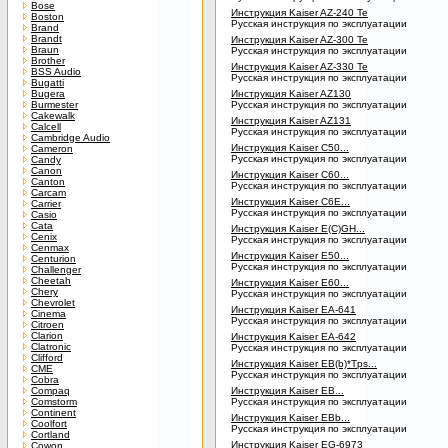
Bose
Инструкция Kaiser AZ-240 Te
Boston
Русская инструкция по эксплуатации
Brand
Brandt
Инструкция Kaiser AZ-300 Te
Braun
Русская инструкция по эксплуатации
Brother
Инструкция Kaiser AZ-330 Te
BSS Audio
Русская инструкция по эксплуатации
Bugatti
Bugera
Инструкция Kaiser AZ130
Burmester
Русская инструкция по эксплуатации
Cakewalk
Инструкция Kaiser AZ131
Calcell
Русская инструкция по эксплуатации
Cambridge Audio
Инструкция Kaiser C50...
Cameron
Русская инструкция по эксплуатации
Candy
Canon
Инструкция Kaiser C60...
Canton
Русская инструкция по эксплуатации
Carcam
Инструкция Kaiser C6E...
Carrier
Русская инструкция по эксплуатации
Casio
Cata
Инструкция Kaiser E(C)GH...
Cenix
Русская инструкция по эксплуатации
Cenmax
Инструкция Kaiser E50...
Centurion
Русская инструкция по эксплуатации
Challenger
Cheetah
Инструкция Kaiser E60...
Chery
Русская инструкция по эксплуатации
Chevrolet
Инструкция Kaiser EA-641
Cinema
Русская инструкция по эксплуатации
Citroen
Clarion
Инструкция Kaiser EA-642
Clatronic
Русская инструкция по эксплуатации
Clifford
Инструкция Kaiser EB(b)*Tps...
CME
Русская инструкция по эксплуатации
Cobra
Compaq
Инструкция Kaiser EB...
Comstorm
Русская инструкция по эксплуатации
Continent
Инструкция Kaiser EBb...
Coolfort
Русская инструкция по эксплуатации
Cortland
Инструкция Kaiser EG-6973
Cowon