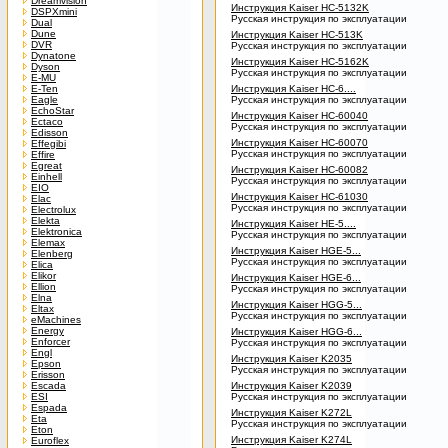
Dreamvision
Инструкция Kaiser HC-5132K
DSPXmini
Русская инструкция по эксплуатации
Dual
Dune
Инструкция Kaiser HC-513K
DVR
Русская инструкция по эксплуатации
Dynatone
Инструкция Kaiser HC-5162K
Dyson
Русская инструкция по эксплуатации
E-MU
E-Ten
Инструкция Kaiser HC-6....
Eagle
Русская инструкция по эксплуатации
EchoStar
Инструкция Kaiser HC-60040
Ectaco
Русская инструкция по эксплуатации
Edisson
Инструкция Kaiser HC-60070
Effegibi
Русская инструкция по эксплуатации
Effire
Egreat
Инструкция Kaiser HC-60082
Einhell
Русская инструкция по эксплуатации
EIO
Инструкция Kaiser HC-61030
Elac
Русская инструкция по эксплуатации
Electrolux
Elekta
Инструкция Kaiser HE-5....
Elektronica
Русская инструкция по эксплуатации
Elemax
Инструкция Kaiser HGE-5...
Elenberg
Русская инструкция по эксплуатации
Elica
Elikor
Инструкция Kaiser HGE-6...
Ellion
Русская инструкция по эксплуатации
Elna
Инструкция Kaiser HGG-5...
Eltax
Русская инструкция по эксплуатации
eMachines
Energy
Инструкция Kaiser HGG-6...
Enforcer
Русская инструкция по эксплуатации
Engl
Инструкция Kaiser K2035
Epson
Русская инструкция по эксплуатации
Erisson
Escada
Инструкция Kaiser K2039
ESI
Русская инструкция по эксплуатации
Espada
Инструкция Kaiser K272L
Eta
Русская инструкция по эксплуатации
Eton
Инструкция Kaiser K274L
Euroflex