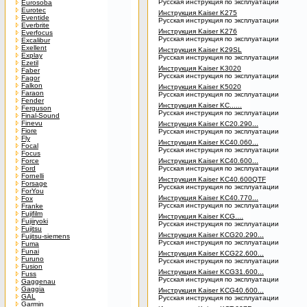
Русская инструкция по эксплуатации
Eurosoba
Eurotec
Инструкция Kaiser K275
Eventide
Русская инструкция по эксплуатации
Everbrite
Инструкция Kaiser K276
Everfocus
Русская инструкция по эксплуатации
Excalibur
Exellent
Инструкция Kaiser K29SL
Explay
Русская инструкция по эксплуатации
Ezetil
Инструкция Kaiser K3020
Faber
Русская инструкция по эксплуатации
Fagor
Falkon
Инструкция Kaiser K5020
Faraon
Русская инструкция по эксплуатации
Fender
Инструкция Kaiser KC......
Ferguson
Русская инструкция по эксплуатации
Final-Sound
Finevu
Инструкция Kaiser KC20.290...
Fiore
Русская инструкция по эксплуатации
Fly
Инструкция Kaiser KC40.060...
Focal
Русская инструкция по эксплуатации
Focus
Force
Инструкция Kaiser KC40.600...
Ford
Русская инструкция по эксплуатации
Fornelli
Инструкция Kaiser KC40.600QTF
Forsage
Русская инструкция по эксплуатации
ForYou
Инструкция Kaiser KC40.770...
Fox
Русская инструкция по эксплуатации
Franke
Fujifilm
Инструкция Kaiser KCG....
Fujiiryoki
Русская инструкция по эксплуатации
Fujitsu
Инструкция Kaiser KCG20.290...
Fujitsu-siemens
Русская инструкция по эксплуатации
Fuma
Funai
Инструкция Kaiser KCG22.600...
Furuno
Русская инструкция по эксплуатации
Fusion
Инструкция Kaiser KCG31.600...
Fuss
Русская инструкция по эксплуатации
Gaggenau
Gaggia
Инструкция Kaiser KCG40.600...
GAL
Русская инструкция по эксплуатации
Garmin