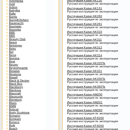
Инструкция Kaiser AK130
Avermedia
Русская инструкция по эксплуатации
Avid
Azbox
Инструкция Kaiser AK131
Babyliss
Русская инструкция по эксплуатации
Ballu
Инструкция Kaiser AK260
Bamix
Русская инструкция по эксплуатации
Bang&Olufsen
Bauknecht
Инструкция Kaiser AK261
Baumatic
Русская инструкция по эксплуатации
Bazooka
Инструкция Kaiser AK310
BBE
Русская инструкция по эксплуатации
BBK
Beauty Club
Инструкция Kaiser AK311
Beem
Русская инструкция по эксплуатации
Behringer
Инструкция Kaiser AK312
Beko
Русская инструкция по эксплуатации
Bel
Benq
Инструкция Kaiser AK314
Bernina
Русская инструкция по эксплуатации
Best
Инструкция Kaiser AK320Te
Beurer
Русская инструкция по эксплуатации
Beyerdynamic
Bimatek
Инструкция Kaiser AK321
Binatone
Русская инструкция по эксплуатации
Bissell
Инструкция Kaiser AK330Te
Black & Decker
Русская инструкция по эксплуатации
Black Box
Инструкция Kaiser AK360Te
Blackberry
Русская инструкция по эксплуатации
Blackvue
Blaucraft
Инструкция Kaiser AM200
Blaupunkt
Русская инструкция по эксплуатации
Blomberg
Инструкция Kaiser AM201
Blues
Русская инструкция по эксплуатации
BMW
Bobcat
Инструкция Kaiser AM260
Body Sculpture
Русская инструкция по эксплуатации
Bomann
Инструкция Kaiser AT-6200
Bompani
Русская инструкция по эксплуатации
Boneco
Bork
Инструкция Kaiser AT-9200
Bosch
Русская инструкция по эксплуатации