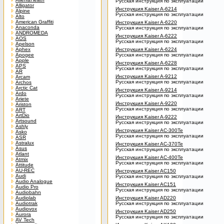
Русская инструкция по эксплуатации
Alligator
Инструкция Kaiser A-6214
Alpine
Русская инструкция по эксплуатации
Alto
American Graffiti
Инструкция Kaiser A-6220
Anaconda
Русская инструкция по эксплуатации
ANDROMEDA
Инструкция Kaiser A-6222
AOS
Русская инструкция по эксплуатации
Apelson
Aphex
Инструкция Kaiser A-6224
Apogee
Русская инструкция по эксплуатации
Apple
Инструкция Kaiser A-6228
APS
Русская инструкция по эксплуатации
AR
Инструкция Kaiser A-9212
Arcam
Русская инструкция по эксплуатации
Archos
Arctic Cat
Инструкция Kaiser A-9214
Ardo
Русская инструкция по эксплуатации
Ariete
Инструкция Kaiser A-9220
Ariston
Русская инструкция по эксплуатации
ART
ArtDio
Инструкция Kaiser A-9222
Artsound
Русская инструкция по эксплуатации
Ashly
Инструкция Kaiser AC-300Te
Asko
Русская инструкция по эксплуатации
ASR
Astralux
Инструкция Kaiser AC-370Te
Asus
Русская инструкция по эксплуатации
Atlant
Инструкция Kaiser AC-400Te
Atmix
Русская инструкция по эксплуатации
Attitude
AU-REC
Инструкция Kaiser AC150
Audi
Русская инструкция по эксплуатации
Audio Analogue
Инструкция Kaiser AC151
Audio Pro
Русская инструкция по эксплуатации
Audiobahn
Audiolab
Инструкция Kaiser AD220
Audiotrak
Русская инструкция по эксплуатации
Audiovox
Инструкция Kaiser AD250
Aurora
Русская инструкция по эксплуатации
AV Tech