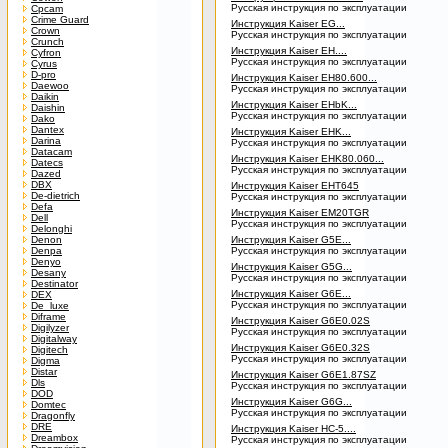
Русская инструкция по эксплуатации
Cpcam
Crime Guard
Инструкция Kaiser EG...
Crown
Русская инструкция по эксплуатации
Crunch
Инструкция Kaiser EH....
Cyfron
Русская инструкция по эксплуатации
Cyrus
D-pro
Инструкция Kaiser EH80.600...
Daewoo
Русская инструкция по эксплуатации
Daikin
Инструкция Kaiser EHbK...
Daishin
Русская инструкция по эксплуатации
Dako
Dantex
Инструкция Kaiser EHK...
Darina
Русская инструкция по эксплуатации
Datacam
Инструкция Kaiser EHK80.060...
Datecs
Русская инструкция по эксплуатации
Dazed
DBX
Инструкция Kaiser EHT645
De-dietrich
Русская инструкция по эксплуатации
Defa
Инструкция Kaiser EM20TGR
Dell
Русская инструкция по эксплуатации
Delonghi
Denon
Инструкция Kaiser G5E...
Denpa
Русская инструкция по эксплуатации
Denyo
Инструкция Kaiser G5G...
Desany
Русская инструкция по эксплуатации
Destinator
Инструкция Kaiser G6E...
DEX
Русская инструкция по эксплуатации
De_luxe
Diframe
Инструкция Kaiser G6E0.02S
Digilyzer
Русская инструкция по эксплуатации
Digitalway
Инструкция Kaiser G6E0.32S
Digitech
Русская инструкция по эксплуатации
Digma
Distar
Инструкция Kaiser G6E1.87SZ
Dls
Русская инструкция по эксплуатации
DOD
Инструкция Kaiser G6G...
Domtec
Русская инструкция по эксплуатации
Dragonfly
DRE
Инструкция Kaiser HC-5....
Dreambox
Русская инструкция по эксплуатации