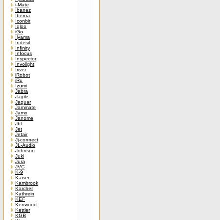
i-Mate
Ibanez
Iberna
Iconbit
Igloo
iGo
Iiyama
Indesit
Infinity
Infocus
Inspector
Involight
Iriver
iRobot
iRu
Izumi
Jabra
Jagile
Jaguar
Jammate
Jamo
Janome
Jbl
Jet
Jetair
Jj-connect
JL-Audio
Johnson
Juki
Jura
JVC
K-9
Kaiser
Kambrook
Karcher
Kathrein
KEF
Kenwood
Kettler
KGB