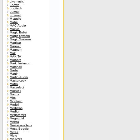
Livemusic
Loewe
Logitech
Lumax
Luxman
M-audio
Mabe
MAC-Audio
Mackie
Magic Bullet
Magic System
Magic Systems
Magicar
Magner
Magnum
Mak
MAKITA
Marantz
Mark_levinson
Marshall
Marta
Martin
Martin-Audio
Mastercook
Matrix
Maxselect
Maxwell
Mazda
Mbs
Mcintosh
Medeli
Medialas
Medion
Megaforcer
Megagold
Melitta
Mercedes-Benz
Mesa Boogie
Midea
Miele
Minilyzer