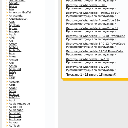
Русская инструкция по эксплуатации
Alligator
Инструкция Wharfedale PC 8+
Alpine
Русская инструкция по эксплуатации
Alto
American Graffiti
Инструкция Wharfedale PowerCube 10+
Anaconda
Русская инструкция по эксплуатации
ANDROMEDA
Инструкция Wharfedale PowerCube 12+
AOS
Русская инструкция по эксплуатации
Apelson
Aphex
Инструкция Wharfedale PowerCube 8+
Apogee
Русская инструкция по эксплуатации
Apple
Инструкция Wharfedale SPC-10 PowerCube
APS
Русская инструкция по эксплуатации
AR
Инструкция Wharfedale SPC-12 PowerCube
Arcam
Русская инструкция по эксплуатации
Archos
Arctic Cat
Инструкция Wharfedale SPC-8 PowerCube
Ardo
Русская инструкция по эксплуатации
Ariete
Инструкция Wharfedale SW-150
Ariston
Русская инструкция по эксплуатации
ART
ArtDio
Инструкция Wharfedale SW-250
Artsound
Русская инструкция по эксплуатации
Ashly
Показано
1
-
15
(всего
15
позиций)
Asko
ASR
Astralux
Asus
Atlant
Atmix
Attitude
AU-REC
Audi
Audio Analogue
Audio Pro
Audiobahn
Audiolab
Audiotrak
Audiovox
Aurora
AV Tech