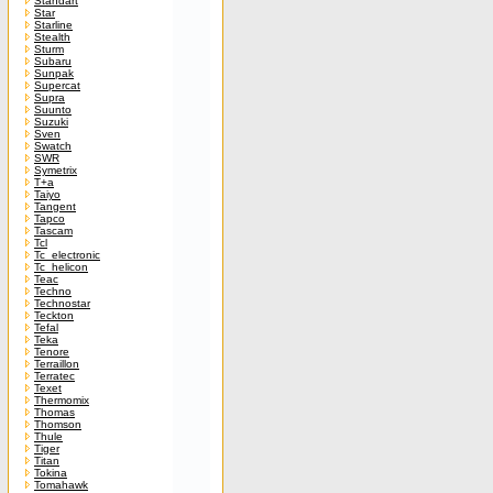
Standart
Star
Starline
Stealth
Sturm
Subaru
Sunpak
Supercat
Supra
Suunto
Suzuki
Sven
Swatch
SWR
Symetrix
T+a
Taiyo
Tangent
Tapco
Tascam
Tcl
Tc_electronic
Tc_helicon
Teac
Techno
Technostar
Teckton
Tefal
Teka
Tenore
Terraillon
Terratec
Texet
Thermomix
Thomas
Thomson
Thule
Tiger
Titan
Tokina
Tomahawk