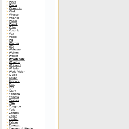
Viper
Vision
Vitaaudio
Vitek
Vitesse
Vivanco
Vivitar
Vivitek
Volvo
Vosonic
Vox
Voxtel
VR
Wacom
WD
Webasto
Wellton
Wexler
Wharfedale
Wharton
Whirlpool
Whistler
World Vision
X-Box
Xcube
Xdevice
Xoro
XTA
Xtant
Yamaha
Yamata
Yashica
YBA
Yongnuo
York
Zanussi
Zapco
Zauber
Zelmer
Zerowatt
Zigmund & Shtain