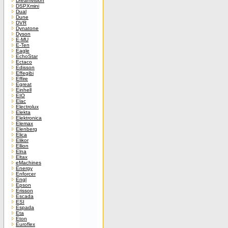
Dreamvision
DSPXmini
Dual
Dune
DVR
Dynatone
Dyson
E-MU
E-Ten
Eagle
EchoStar
Ectaco
Edisson
Effegibi
Effire
Egreat
Einhell
EIO
Elac
Electrolux
Elekta
Elektronica
Elemax
Elenberg
Elica
Elikor
Ellion
Elna
Eltax
eMachines
Energy
Enforcer
Engl
Epson
Erisson
Escada
ESI
Espada
Eta
Eton
Euroflex