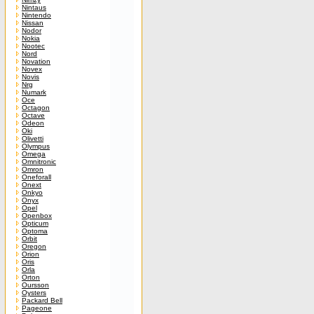
Nintaus
Nintendo
Nissan
Nodor
Nokia
Nootec
Nord
Novation
Novex
Novis
Nrg
Numark
Oce
Octagon
Octave
Odeon
Oki
Olivetti
Olympus
Omega
Omnitronic
Omron
Oneforall
Onext
Onkyo
Onyx
Opel
Openbox
Opticum
Optoma
Orbit
Oregon
Orion
Oris
Orla
Orton
Oursson
Oysters
Packard Bell
Pageone