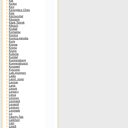
Kia
Kicker
Kicx
Kinergitics Chiro
Kiss
KitchenAid
Kiturami
Klark Teknik
Klipsch
Kodak
Komatsu
Konica
Konica-minolta
Korg
Kroma
Krona
Krups
Kubota
Kumtel
Kuppersberg
Kuppersbusch
Kurzweil
Kyocera
Lab.gruppen
Lada
Land_rover
Lanzar
Lava
Lbook
Legacy
Leica
Lenovo
Leopard
Lexand
Lexicon
Lexmark
Lg
Liberty-Tab
Liebherr
Liiot
Line6