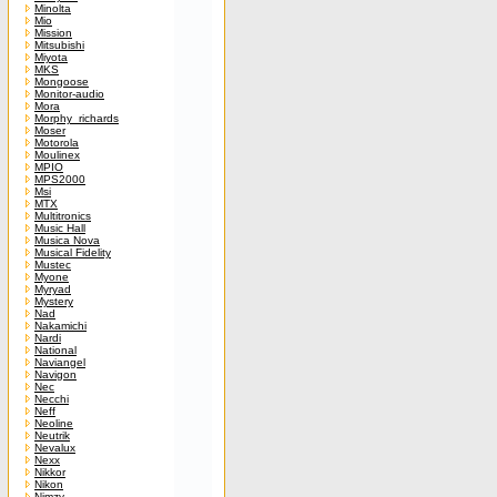
Minolta
Mio
Mission
Mitsubishi
Miyota
MKS
Mongoose
Monitor-audio
Mora
Morphy_richards
Moser
Motorola
Moulinex
MPIO
MPS2000
Msi
MTX
Multitronics
Music Hall
Musica Nova
Musical Fidelity
Mustec
Myone
Myryad
Mystery
Nad
Nakamichi
Nardi
National
Naviangel
Navigon
Nec
Necchi
Neff
Neoline
Neutrik
Nevalux
Nexx
Nikkor
Nikon
Nimzy