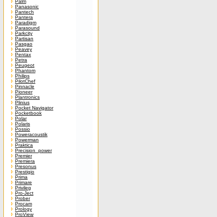
Palm
Panasonic
Pantech
Pantera
Paradigm
Parasound
Parkcity
Partisan
Pasgao
Peavey
Pentax
Petra
Peugeot
Phantom
Philips
PilotChef
Pinnacle
Pioneer
Plantronics
Plinius
Pocket Navigator
Pocketbook
Polar
Polaris
Possio
Poweracoustik
Powerman
Praktica
Precision_power
Premier
Premiera
Presonus
Prestigio
Prima
Primare
Privileg
Pro-Ject
Prober
Procam
Prology
ProView