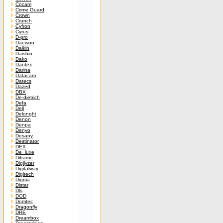
Cpcam
Crime Guard
Crown
Crunch
Cyfron
Cyrus
D-pro
Daewoo
Daikin
Daishin
Dako
Dantex
Darina
Datacam
Datecs
Dazed
DBX
De-dietrich
Defa
Dell
Delonghi
Denon
Denpa
Denyo
Desany
Destinator
DEX
De_luxe
Diframe
Digilyzer
Digitalway
Digitech
Digma
Distar
Dls
DOD
Domtec
Dragonfly
DRE
Dreambox