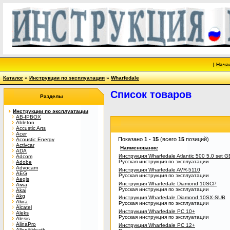
|
Нача
Каталог
»
Инструкции по эксплуатации
»
Wharfedale
Список товаров
Разделы
Инструкции по эксплуатации
AB-IPBOX
Ableton
Accustic Arts
Acer
Показано
1
-
15
(всего
15
позиций)
Acoustic Energy
Activcar
Наименование
ADA
Инструкция Wharfedale Atlantic 500 5.0 set G
Adcom
Русская инструкция по эксплуатации
Adobe
Advocam
Инструкция Wharfedale AVR-5110
AEG
Русская инструкция по эксплуатации
Aegis
Инструкция Wharfedale Diamond 10SCP
Aiwa
Русская инструкция по эксплуатации
Akai
Akg
Инструкция Wharfedale Diamond 10SX-SUB
Akira
Русская инструкция по эксплуатации
Alcatel
Инструкция Wharfedale PC 10+
Aleks
Русская инструкция по эксплуатации
Alesis
AlinaPro
Инструкция Wharfedale PC 12+
Allen&Heath