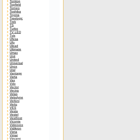
Tomtop
Topfield
Torneo
Toshiba
Toyota
Treelogic
Trek
TS
Turbo
TV LED
Tvix
Ufesa
Ufo
Ulead
Ultimate
Umax
Unit
United
Universal
Unox
Ural
Vantage
Varta
Vax
Vdo
Vector
Vectra
Velas
Velodyne
Verloni
Vertu
VES
Vesta
Vestel
Vestfrost
Viconte
Videovox
Vidikron
Vieta
Vimar
Vincent