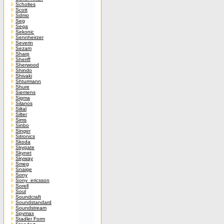
Scholtes
Scott
Sdmo
Seg
Sega
Sekonic
Sennheirzer
Severin
Sezam
Sharp
Sheriff
Sherwood
Shindo
Shivaki
Shturmann
Shure
Siemens
Sigma
Silanos
Siltal
Silter
Sims
Sinbo
Singer
Sitronics
Skoda
Skygate
Skynet
Skyway
Smeg
Snaige
Sony
Sony_ericsson
Sorell
Soul
Soundcraft
Soundstandard
Soundstream
Spymax
Stadler Form