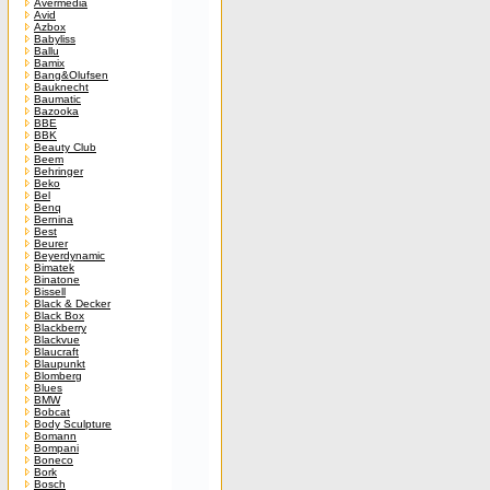
Avermedia
Avid
Azbox
Babyliss
Ballu
Bamix
Bang&Olufsen
Bauknecht
Baumatic
Bazooka
BBE
BBK
Beauty Club
Beem
Behringer
Beko
Bel
Benq
Bernina
Best
Beurer
Beyerdynamic
Bimatek
Binatone
Bissell
Black & Decker
Black Box
Blackberry
Blackvue
Blaucraft
Blaupunkt
Blomberg
Blues
BMW
Bobcat
Body Sculpture
Bomann
Bompani
Boneco
Bork
Bosch