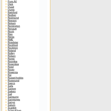
Pure AV
Qtek
Quad
Qumo
Rainford
Redber
Redmond
Reeson
Rekam
Remington
Renault
Ricoh
Riso
Ritmix
RME
Roadstar
Rockford
Rocktron
Roland
Rolley
Rolsen
Romix
Roomba
Rosenlew
Rotel
Rover
Rowenta
Rst
Russel-hobbs
Russound
Saeco
Safa
Sagem
Saibex
Sail
Samsung
Sangiorgio
Sanyo
Saturn
Scarlett
Scher-Khan