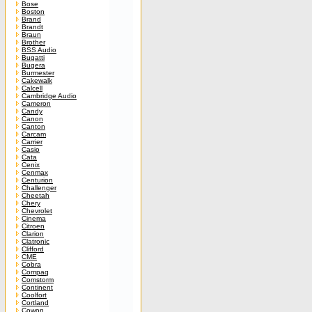
Bose
Boston
Brand
Brandt
Braun
Brother
BSS Audio
Bugatti
Bugera
Burmester
Cakewalk
Calcell
Cambridge Audio
Cameron
Candy
Canon
Canton
Carcam
Carrier
Casio
Cata
Cenix
Cenmax
Centurion
Challenger
Cheetah
Chery
Chevrolet
Cinema
Citroen
Clarion
Clatronic
Clifford
CME
Cobra
Compaq
Comstorm
Continent
Coolfort
Cortland
Cowon