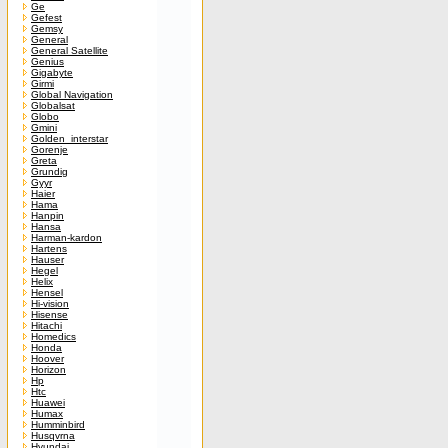
Ge
Gefest
Gemsy
General
General Satellite
Genius
Gigabyte
Girmi
Global Navigation
Globalsat
Globo
Gmini
Golden_interstar
Gorenje
Greta
Grundig
Gyyr
Haier
Hama
Hanpin
Hansa
Harman-kardon
Hartens
Hauser
Hegel
Helix
Hensel
Hi-vision
Hisense
Hitachi
Homedics
Honda
Hoover
Horizon
Hp
Htc
Huawei
Humax
Humminbird
Husqvrna
Hyundai