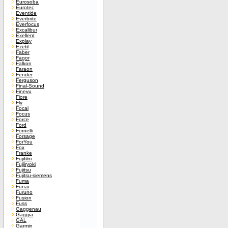
Eurosoba
Eurotec
Eventide
Everbrite
Everfocus
Excalibur
Exellent
Explay
Ezetil
Faber
Fagor
Falkon
Faraon
Fender
Ferguson
Final-Sound
Finevu
Fiore
Fly
Focal
Focus
Force
Ford
Fornelli
Forsage
ForYou
Fox
Franke
Fujifilm
Fujiiryoki
Fujitsu
Fujitsu-siemens
Fuma
Funai
Furuno
Fusion
Fuss
Gaggenau
Gaggia
GAL
Garmin