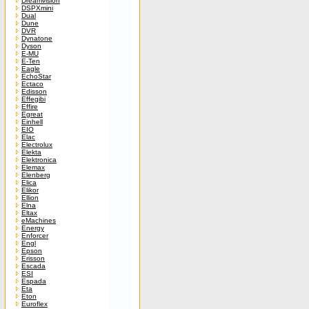
Dreamvision
DSPXmini
Dual
Dune
DVR
Dynatone
Dyson
E-MU
E-Ten
Eagle
EchoStar
Ectaco
Edisson
Effegibi
Effire
Egreat
Einhell
EIO
Elac
Electrolux
Elekta
Elektronica
Elemax
Elenberg
Elica
Elikor
Ellion
Elna
Eltax
eMachines
Energy
Enforcer
Engl
Epson
Erisson
Escada
ESI
Espada
Eta
Eton
Euroflex