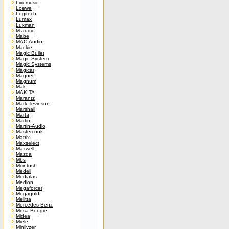
Livemusic
Loewe
Logitech
Lumax
Luxman
M-audio
Mabe
MAC-Audio
Mackie
Magic Bullet
Magic System
Magic Systems
Magicar
Magner
Magnum
Mak
MAKITA
Marantz
Mark_levinson
Marshall
Marta
Martin
Martin-Audio
Mastercook
Matrix
Maxselect
Maxwell
Mazda
Mbs
Mcintosh
Medeli
Medialas
Medion
Megaforcer
Megagold
Melitta
Mercedes-Benz
Mesa Boogie
Midea
Miele
Minilyzer