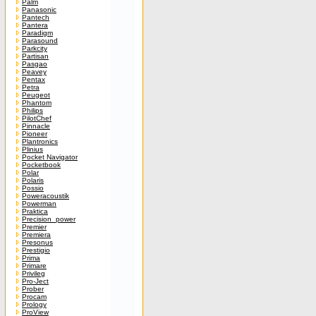
Palm
Panasonic
Pantech
Pantera
Paradigm
Parasound
Parkcity
Partisan
Pasgao
Peavey
Pentax
Petra
Peugeot
Phantom
Philips
PilotChef
Pinnacle
Pioneer
Plantronics
Plinius
Pocket Navigator
Pocketbook
Polar
Polaris
Possio
Poweracoustik
Powerman
Praktica
Precision_power
Premier
Premiera
Presonus
Prestigio
Prima
Primare
Privileg
Pro-Ject
Prober
Procam
Prology
ProView