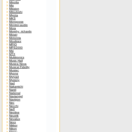
Minolta
Mio
Mission
Mitsubishi
Miyota
MKS
Mongoose
Monitor-audio
Mora
Morphy_richards
Moser
Motorola
Moulinex
MPIO
MPS2000
Msi
MTX
Multitronics
Music Hall
Musica Nova
Musical Fidelity
Mustec
Myone
Myryad
Mystery
Nad
Nakamichi
Nardi
National
Naviangel
Navigon
Nec
Necchi
Neff
Neoline
Neutrik
Nevalux
Nexx
Nikkor
Nikon
Nimzy