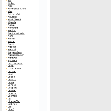
Kia
Kicker
Kicx
Kinergitics Chiro
Kiss
KitchenAid
Kiturami
Klark Teknik
Klipsch
Kodak
Komatsu
Konica
Konica-minolta
Korg
Kroma
Krona
Krups
Kubota
Kumtel
Kuppersberg
Kuppersbusch
Kurzweil
Kyocera
Lab.gruppen
Lada
Land_rover
Lanzar
Lava
Lbook
Legacy
Leica
Lenovo
Leopard
Lexand
Lexicon
Lexmark
Lg
Liberty-Tab
Liebherr
Liiot
Line6