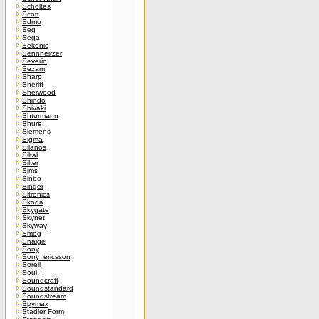
Scholtes
Scott
Sdmo
Seg
Sega
Sekonic
Sennheirzer
Severin
Sezam
Sharp
Sheriff
Sherwood
Shindo
Shivaki
Shturmann
Shure
Siemens
Sigma
Silanos
Siltal
Silter
Sims
Sinbo
Singer
Sitronics
Skoda
Skygate
Skynet
Skyway
Smeg
Snaige
Sony
Sony_ericsson
Sorell
Soul
Soundcraft
Soundstandard
Soundstream
Spymax
Stadler Form