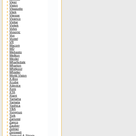
Viper
Vision
Vitaaudio
Vitek
Vitesse
Vivanco
Vivitar
Vivitek
Volvo
Vosonic
Vox
Voxtel
VR
Wacom
WD
Webasto
Wellton
Wexler
Wharfedale
Wharton
Whirlpool
Whistler
World Vision
X-Box
Xcube
Xdevice
Xoro
XTA
Xtant
Yamaha
Yamata
Yashica
YBA
Yongnuo
York
Zanussi
Zapco
Zauber
Zelmer
Zerowatt
Zigmund & Shtain