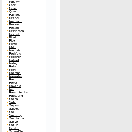
Pure AV
Qtek
Quad
Qumo
Rainford
Redber
Redmond
Reeson
Rekam
Remington
Renault
Ricoh
Riso
Ritmix
RME
Roadstar
Rockford
Rocktron
Roland
Rolley
Rolsen
Romix
Roomba
Rosenlew
Rotel
Rover
Rowenta
Rst
Russel-hobbs
Russound
Saeco
Safa
Sagem
Saibex
Sail
Samsung
Sangiorgio
Sanyo
Saturn
Scarlett
Scher-Khan