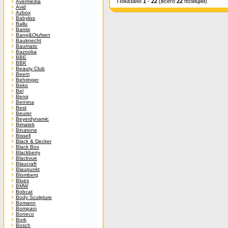
Показано
1
-
22
(всего
22
позиций)
Avermedia
Avid
Azbox
Babyliss
Ballu
Bamix
Bang&Olufsen
Bauknecht
Baumatic
Bazooka
BBE
BBK
Beauty Club
Beem
Behringer
Beko
Bel
Benq
Bernina
Best
Beurer
Beyerdynamic
Bimatek
Binatone
Bissell
Black & Decker
Black Box
Blackberry
Blackvue
Blaucraft
Blaupunkt
Blomberg
Blues
BMW
Bobcat
Body Sculpture
Bomann
Bompani
Boneco
Bork
Bosch