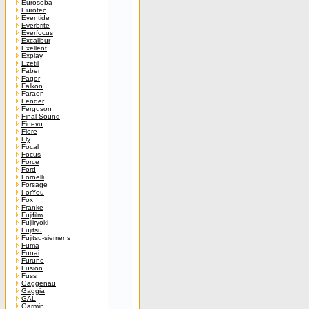
Eurosoba
Eurotec
Eventide
Everbrite
Everfocus
Excalibur
Exellent
Explay
Ezetil
Faber
Fagor
Falkon
Faraon
Fender
Ferguson
Final-Sound
Finevu
Fiore
Fly
Focal
Focus
Force
Ford
Fornelli
Forsage
ForYou
Fox
Franke
Fujifilm
Fujiiryoki
Fujitsu
Fujitsu-siemens
Fuma
Funai
Furuno
Fusion
Fuss
Gaggenau
Gaggia
GAL
Garmin