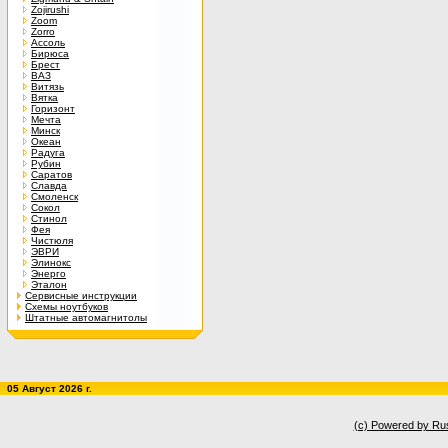
Zojirushi
Zoom
Zorro
Ассоль
Бирюса
Брест
ВАЗ
Витязь
Вятка
Горизонт
Мечта
Минск
Океан
Радуга
Рубин
Саратов
Славда
Смоленск
Сокол
Стинол
Фея
Чистюля
ЭВРИ
Элинокс
Энерго
Эталон
Сервисные инструкции
Схемы ноутбуков
Штатные автомагнитолы
05 Август 2026 г.
(c) Powered by Ru