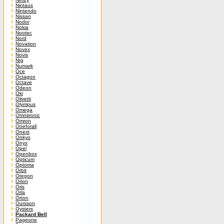
Nintaus
Nintendo
Nissan
Nodor
Nokia
Nootec
Nord
Novation
Novex
Novis
Nrg
Numark
Oce
Octagon
Octave
Odeon
Oki
Olivetti
Olympus
Omega
Omnitronic
Omron
Oneforall
Onext
Onkyo
Onyx
Opel
Openbox
Opticum
Optoma
Orbit
Oregon
Orion
Oris
Orla
Orton
Oursson
Oysters
Packard Bell
Pageone