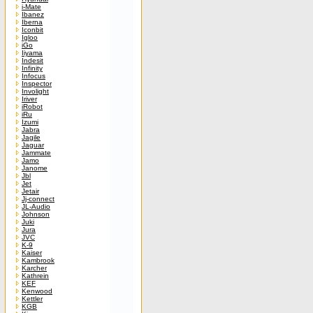
i-Mate
Ibanez
Iberna
Iconbit
Igloo
iGo
Iiyama
Indesit
Infinity
Infocus
Inspector
Involight
Iriver
iRobot
iRu
Izumi
Jabra
Jagile
Jaguar
Jammate
Jamo
Janome
Jbl
Jet
Jetair
Jj-connect
JL-Audio
Johnson
Juki
Jura
JVC
K-9
Kaiser
Kambrook
Karcher
Kathrein
KEF
Kenwood
Kettler
KGB