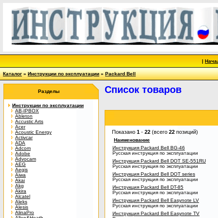
|
Нача
Каталог
»
Инструкции по эксплуатации
»
Packard Bell
Список товаров
Разделы
Инструкции по эксплуатации
AB-IPBOX
Ableton
Accustic Arts
Acer
Показано
1
-
22
(всего
22
позиций)
Acoustic Energy
Activcar
Наименование
ADA
Инструкция Packard Bell BG-46
Adcom
Русская инструкция по эксплуатации
Adobe
Advocam
Инструкция Packard Bell DOT SE-551RU
AEG
Русская инструкция по эксплуатации
Aegis
Инструкция Packard Bell DOT series
Aiwa
Русская инструкция по эксплуатации
Akai
Akg
Инструкция Packard Bell DT-85
Akira
Русская инструкция по эксплуатации
Alcatel
Инструкция Packard Bell Easynote LV
Aleks
Русская инструкция по эксплуатации
Alesis
AlinaPro
Инструкция Packard Bell Easynote TV
Allen&Heath