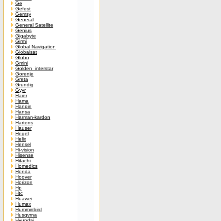
Ge
Gefest
Gemsy
General
General Satellite
Genius
Gigabyte
Girmi
Global Navigation
Globalsat
Globo
Gmini
Golden_interstar
Gorenje
Greta
Grundig
Gyyr
Haier
Hama
Hanpin
Hansa
Harman-kardon
Hartens
Hauser
Hegel
Helix
Hensel
Hi-vision
Hisense
Hitachi
Homedics
Honda
Hoover
Horizon
Hp
Htc
Huawei
Humax
Humminbird
Husqvrna
Hyundai