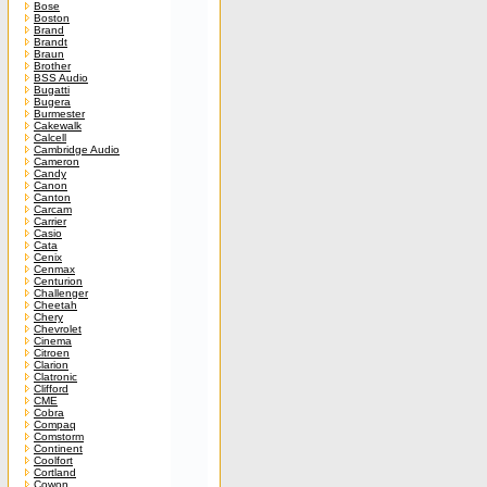
Bose
Boston
Brand
Brandt
Braun
Brother
BSS Audio
Bugatti
Bugera
Burmester
Cakewalk
Calcell
Cambridge Audio
Cameron
Candy
Canon
Canton
Carcam
Carrier
Casio
Cata
Cenix
Cenmax
Centurion
Challenger
Cheetah
Chery
Chevrolet
Cinema
Citroen
Clarion
Clatronic
Clifford
CME
Cobra
Compaq
Comstorm
Continent
Coolfort
Cortland
Cowon