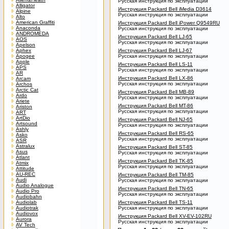
Русская инструкция по эксплуатации
Alligator
Инструкция Packard Bell iMedia D3614
Alpine
Русская инструкция по эксплуатации
Alto
American Graffiti
Инструкция Packard Bell iPower Q9549RU
Anaconda
Русская инструкция по эксплуатации
ANDROMEDA
Инструкция Packard Bell LJ-65
AOS
Русская инструкция по эксплуатации
Apelson
Aphex
Инструкция Packard Bell LJ-67
Apogee
Русская инструкция по эксплуатации
Apple
Инструкция Packard Bell LS-11
APS
Русская инструкция по эксплуатации
AR
Инструкция Packard Bell LX-86
Arcam
Русская инструкция по эксплуатации
Archos
Arctic Cat
Инструкция Packard Bell MB-89
Ardo
Русская инструкция по эксплуатации
Ariete
Инструкция Packard Bell MT-86
Ariston
Русская инструкция по эксплуатации
ART
ArtDio
Инструкция Packard Bell NJ-65
Artsound
Русская инструкция по эксплуатации
Ashly
Инструкция Packard Bell RS-65
Asko
Русская инструкция по эксплуатации
ASR
Astralux
Инструкция Packard Bell ST-85
Asus
Русская инструкция по эксплуатации
Atlant
Инструкция Packard Bell TK-85
Atmix
Русская инструкция по эксплуатации
Attitude
AU-REC
Инструкция Packard Bell TM-85
Audi
Русская инструкция по эксплуатации
Audio Analogue
Инструкция Packard Bell TN-65
Audio Pro
Русская инструкция по эксплуатации
Audiobahn
Audiolab
Инструкция Packard Bell TS-11
Audiotrak
Русская инструкция по эксплуатации
Audiovox
Инструкция Packard Bell XV-EV-102RU
Aurora
Русская инструкция по эксплуатации
AV Tech