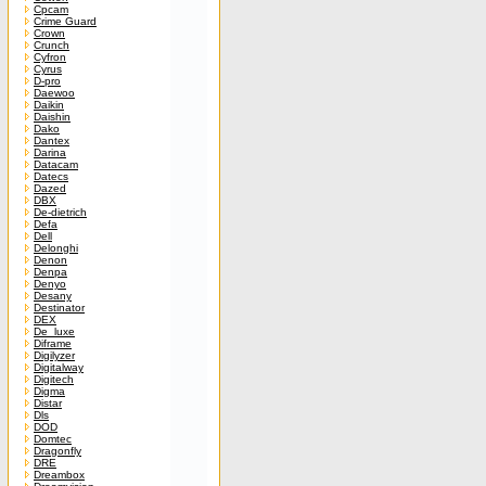
Cpcam
Crime Guard
Crown
Crunch
Cyfron
Cyrus
D-pro
Daewoo
Daikin
Daishin
Dako
Dantex
Darina
Datacam
Datecs
Dazed
DBX
De-dietrich
Defa
Dell
Delonghi
Denon
Denpa
Denyo
Desany
Destinator
DEX
De_luxe
Diframe
Digilyzer
Digitalway
Digitech
Digma
Distar
Dls
DOD
Domtec
Dragonfly
DRE
Dreambox