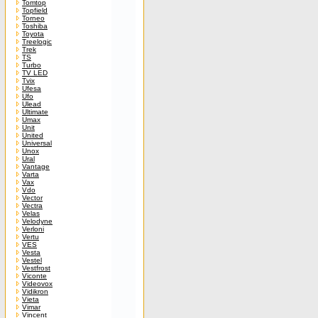
Tomtop
Topfield
Torneo
Toshiba
Toyota
Treelogic
Trek
TS
Turbo
TV LED
Tvix
Ufesa
Ufo
Ulead
Ultimate
Umax
Unit
United
Universal
Unox
Ural
Vantage
Varta
Vax
Vdo
Vector
Vectra
Velas
Velodyne
Verloni
Vertu
VES
Vesta
Vestel
Vestfrost
Viconte
Videovox
Vidikron
Vieta
Vimar
Vincent