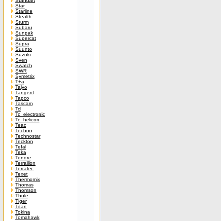
Standart
Star
Starline
Stealth
Sturm
Subaru
Sunpak
Supercat
Supra
Suunto
Suzuki
Sven
Swatch
SWR
Symetrix
T+a
Taiyo
Tangent
Tapco
Tascam
Tcl
Tc_electronic
Tc_helicon
Teac
Techno
Technostar
Teckton
Tefal
Teka
Tenore
Terraillon
Terratec
Texet
Thermomix
Thomas
Thomson
Thule
Tiger
Titan
Tokina
Tomahawk