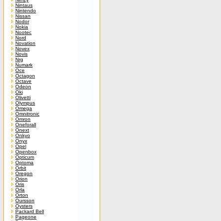
Nintaus
Nintendo
Nissan
Nodor
Nokia
Nootec
Nord
Novation
Novex
Novis
Nrg
Numark
Oce
Octagon
Octave
Odeon
Oki
Olivetti
Olympus
Omega
Omnitronic
Omron
Oneforall
Onext
Onkyo
Onyx
Opel
Openbox
Opticum
Optoma
Orbit
Oregon
Orion
Oris
Orla
Orton
Oursson
Oysters
Packard Bell
Pageone