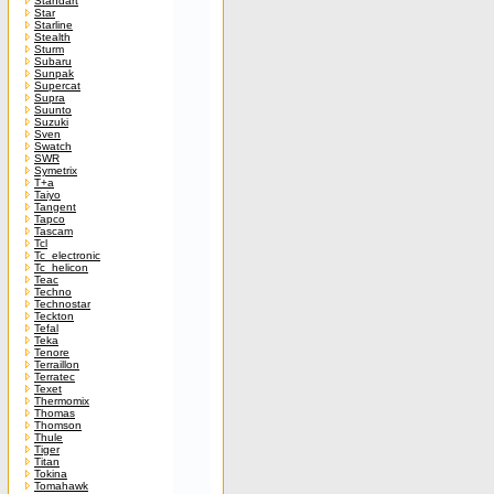
Standart
Star
Starline
Stealth
Sturm
Subaru
Sunpak
Supercat
Supra
Suunto
Suzuki
Sven
Swatch
SWR
Symetrix
T+a
Taiyo
Tangent
Tapco
Tascam
Tcl
Tc_electronic
Tc_helicon
Teac
Techno
Technostar
Teckton
Tefal
Teka
Tenore
Terraillon
Terratec
Texet
Thermomix
Thomas
Thomson
Thule
Tiger
Titan
Tokina
Tomahawk