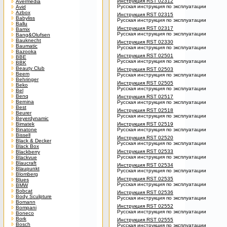
Инструкция RST 02312
Avermedia
Русская инструкция по эксплуатации
Avid
Azbox
Инструкция RST 02315
Babyliss
Русская инструкция по эксплуатации
Ballu
Инструкция RST 02317
Bamix
Русская инструкция по эксплуатации
Bang&Olufsen
Bauknecht
Инструкция RST 02330
Baumatic
Русская инструкция по эксплуатации
Bazooka
Инструкция RST 02501
BBE
Русская инструкция по эксплуатации
BBK
Beauty Club
Инструкция RST 02503
Beem
Русская инструкция по эксплуатации
Behringer
Инструкция RST 02505
Beko
Русская инструкция по эксплуатации
Bel
Benq
Инструкция RST 02517
Bernina
Русская инструкция по эксплуатации
Best
Инструкция RST 02518
Beurer
Русская инструкция по эксплуатации
Beyerdynamic
Bimatek
Инструкция RST 02519
Binatone
Русская инструкция по эксплуатации
Bissell
Инструкция RST 02520
Black & Decker
Русская инструкция по эксплуатации
Black Box
Инструкция RST 02533
Blackberry
Русская инструкция по эксплуатации
Blackvue
Blaucraft
Инструкция RST 02534
Blaupunkt
Русская инструкция по эксплуатации
Blomberg
Инструкция RST 02535
Blues
Русская инструкция по эксплуатации
BMW
Bobcat
Инструкция RST 02536
Body Sculpture
Русская инструкция по эксплуатации
Bomann
Инструкция RST 02552
Bompani
Русская инструкция по эксплуатации
Boneco
Bork
Инструкция RST 02555
Bosch
Русская инструкция по эксплуатации