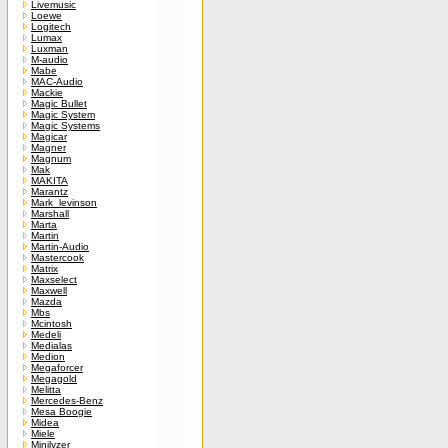
Livemusic
Loewe
Logitech
Lumax
Luxman
M-audio
Mabe
MAC-Audio
Mackie
Magic Bullet
Magic System
Magic Systems
Magicar
Magner
Magnum
Mak
MAKITA
Marantz
Mark_levinson
Marshall
Marta
Martin
Martin-Audio
Mastercook
Matrix
Maxselect
Maxwell
Mazda
Mbs
Mcintosh
Medeli
Medialas
Medion
Megaforcer
Megagold
Melitta
Mercedes-Benz
Mesa Boogie
Midea
Miele
Minilyzer