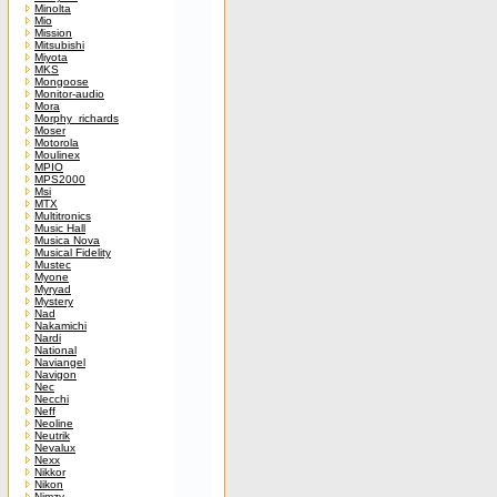
Minolta
Mio
Mission
Mitsubishi
Miyota
MKS
Mongoose
Monitor-audio
Mora
Morphy_richards
Moser
Motorola
Moulinex
MPIO
MPS2000
Msi
MTX
Multitronics
Music Hall
Musica Nova
Musical Fidelity
Mustec
Myone
Myryad
Mystery
Nad
Nakamichi
Nardi
National
Naviangel
Navigon
Nec
Necchi
Neff
Neoline
Neutrik
Nevalux
Nexx
Nikkor
Nikon
Nimzy