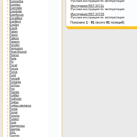
Русская инструкция по эксплуатации
Eurosoba
Eurotec
Инструкция RST IQ711
Eventide
Русская инструкция по эксплуатации
Everbrite
Инструкция RST IQ735
Everfocus
Русская инструкция по эксплуатации
Excalibur
Exellent
Показано
1
-
91
(всего
91
позиций)
Explay
Ezetil
Faber
Fagor
Falkon
Faraon
Fender
Ferguson
Final-Sound
Finevu
Fiore
Fly
Focal
Focus
Force
Ford
Fornelli
Forsage
ForYou
Fox
Franke
Fujifilm
Fujiiryoki
Fujitsu
Fujitsu-siemens
Fuma
Funai
Furuno
Fusion
Fuss
Gaggenau
Gaggia
GAL
Garmin