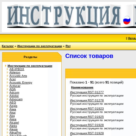
|
Нача
Каталог
»
Инструкции по эксплуатации
»
Rst
Список товаров
Разделы
Инструкции по эксплуатации
AB-IPBOX
Ableton
Accustic Arts
Acer
Показано
1
-
91
(всего
91
позиций)
Acoustic Energy
Activcar
Наименование
ADA
Инструкция RST 01277
Adcom
Русская инструкция по эксплуатации
Adobe
Advocam
Инструкция RST 01278
AEG
Русская инструкция по эксплуатации
Aegis
Инструкция RST 01923
Aiwa
Русская инструкция по эксплуатации
Akai
Akg
Инструкция RST 01925
Akira
Русская инструкция по эксплуатации
Alcatel
Инструкция RST 01928
Aleks
Русская инструкция по эксплуатации
Alesis
AlinaPro
Инструкция RST 01929
Allen&Heath