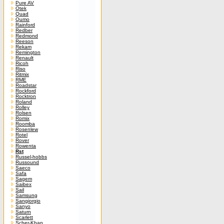
Pure AV
Qtek
Quad
Qumo
Rainford
Redber
Redmond
Reeson
Rekam
Remington
Renault
Ricoh
Riso
Ritmix
RME
Roadstar
Rockford
Rocktron
Roland
Rolley
Rolsen
Romix
Roomba
Rosenlew
Rotel
Rover
Rowenta
Rst
Russel-hobbs
Russound
Saeco
Safa
Sagem
Saibex
Sail
Samsung
Sangiorgio
Sanyo
Saturn
Scarlett
Scher-Khan