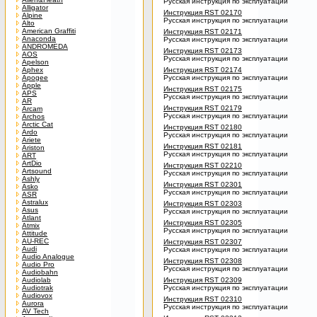
Русская инструкция по эксплуатации
Alligator
Инструкция RST 02170
Alpine
Русская инструкция по эксплуатации
Alto
American Graffiti
Инструкция RST 02171
Anaconda
Русская инструкция по эксплуатации
ANDROMEDA
Инструкция RST 02173
AOS
Русская инструкция по эксплуатации
Apelson
Aphex
Инструкция RST 02174
Apogee
Русская инструкция по эксплуатации
Apple
Инструкция RST 02175
APS
Русская инструкция по эксплуатации
AR
Инструкция RST 02179
Arcam
Русская инструкция по эксплуатации
Archos
Arctic Cat
Инструкция RST 02180
Ardo
Русская инструкция по эксплуатации
Ariete
Инструкция RST 02181
Ariston
Русская инструкция по эксплуатации
ART
ArtDio
Инструкция RST 02210
Artsound
Русская инструкция по эксплуатации
Ashly
Инструкция RST 02301
Asko
Русская инструкция по эксплуатации
ASR
Astralux
Инструкция RST 02303
Asus
Русская инструкция по эксплуатации
Atlant
Инструкция RST 02305
Atmix
Русская инструкция по эксплуатации
Attitude
AU-REC
Инструкция RST 02307
Audi
Русская инструкция по эксплуатации
Audio Analogue
Инструкция RST 02308
Audio Pro
Русская инструкция по эксплуатации
Audiobahn
Audiolab
Инструкция RST 02309
Audiotrak
Русская инструкция по эксплуатации
Audiovox
Инструкция RST 02310
Aurora
Русская инструкция по эксплуатации
AV Tech