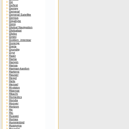
Ge
Gefest
Gemsy
General
General Satellite
Genius
Gigabyte
Girmi
Global Navigation
Globalsat
Globo
Gmini
Golden_interstar
Gorenje
Greta
Grundig
Gyyr
Haier
Hama
Hanpin
Hansa
Harman-kardon
Hartens
Hauser
Hegel
Helix
Hensel
Hi-vision
Hisense
Hitachi
Homedics
Honda
Hoover
Horizon
Hp
Htc
Huawei
Humax
Humminbird
Husqvrna
Hyundai