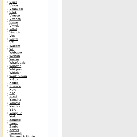
Viper
Vision
Vitaaudio
Vitek
Vitesse
Vivanco
Vivitar
Vivitek
Volvo
Vosonic
Vox
Voxtel
VR
Wacom
WD
Webasto
Wellton
Wexler
Wharfedale
Wharton
Whirlpool
Whistler
World Vision
X-Box
Xcube
Xdevice
Xoro
XTA
Xtant
Yamaha
Yamata
Yashica
YBA
Yongnuo
York
Zanussi
Zapco
Zauber
Zelmer
Zerowatt
Zigmund & Shtain