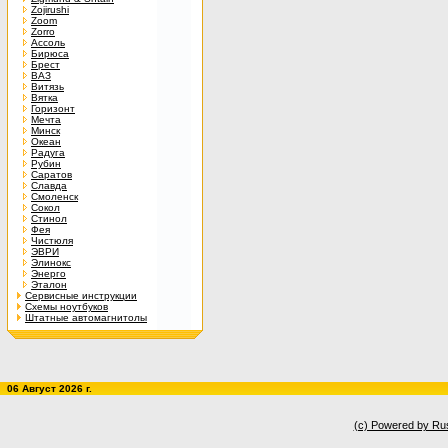
Zojirushi
Zoom
Zorro
Ассоль
Бирюса
Брест
ВАЗ
Витязь
Вятка
Горизонт
Мечта
Минск
Океан
Радуга
Рубин
Саратов
Славда
Смоленск
Сокол
Стинол
Фея
Чистюля
ЭВРИ
Элинокс
Энерго
Эталон
Сервисные инструкции
Схемы ноутбуков
Штатные автомагнитолы
06 Август 2026 г.
(c) Powered by Ru