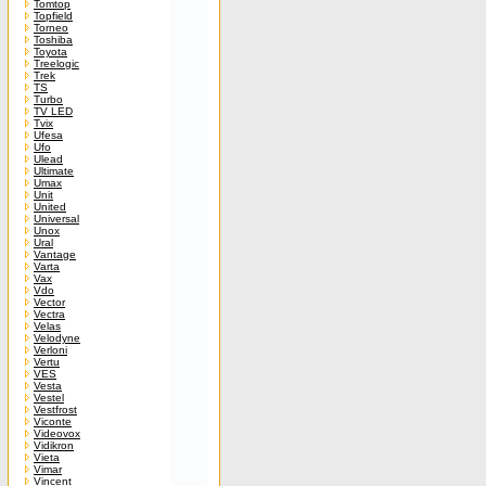
Tomtop
Topfield
Torneo
Toshiba
Toyota
Treelogic
Trek
TS
Turbo
TV LED
Tvix
Ufesa
Ufo
Ulead
Ultimate
Umax
Unit
United
Universal
Unox
Ural
Vantage
Varta
Vax
Vdo
Vector
Vectra
Velas
Velodyne
Verloni
Vertu
VES
Vesta
Vestel
Vestfrost
Viconte
Videovox
Vidikron
Vieta
Vimar
Vincent