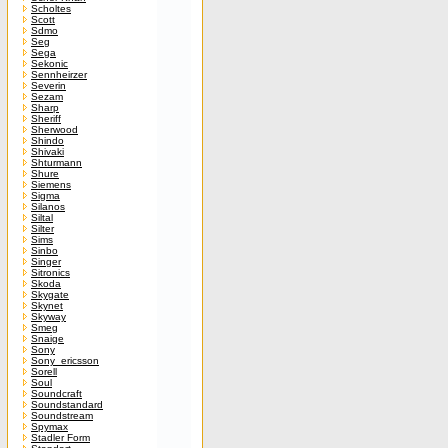
Scholtes
Scott
Sdmo
Seg
Sega
Sekonic
Sennheirzer
Severin
Sezam
Sharp
Sheriff
Sherwood
Shindo
Shivaki
Shturmann
Shure
Siemens
Sigma
Silanos
Siltal
Silter
Sims
Sinbo
Singer
Sitronics
Skoda
Skygate
Skynet
Skyway
Smeg
Snaige
Sony
Sony_ericsson
Sorell
Soul
Soundcraft
Soundstandard
Soundstream
Spymax
Stadler Form