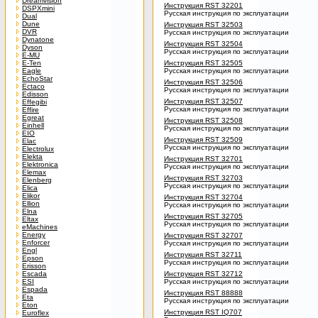
Dreamvision
Инструкция RST 32201
DSPXmini
Русская инструкция по эксплуатации
Dual
Dune
Инструкция RST 32503
DVR
Русская инструкция по эксплуатации
Dynatone
Инструкция RST 32504
Dyson
Русская инструкция по эксплуатации
E-MU
E-Ten
Инструкция RST 32505
Eagle
Русская инструкция по эксплуатации
EchoStar
Инструкция RST 32506
Ectaco
Русская инструкция по эксплуатации
Edisson
Инструкция RST 32507
Effegibi
Русская инструкция по эксплуатации
Effire
Egreat
Инструкция RST 32508
Einhell
Русская инструкция по эксплуатации
EIO
Инструкция RST 32509
Elac
Русская инструкция по эксплуатации
Electrolux
Elekta
Инструкция RST 32701
Elektronica
Русская инструкция по эксплуатации
Elemax
Инструкция RST 32703
Elenberg
Русская инструкция по эксплуатации
Elica
Elikor
Инструкция RST 32704
Ellion
Русская инструкция по эксплуатации
Elna
Инструкция RST 32705
Eltax
Русская инструкция по эксплуатации
eMachines
Energy
Инструкция RST 32707
Enforcer
Русская инструкция по эксплуатации
Engl
Инструкция RST 32711
Epson
Русская инструкция по эксплуатации
Erisson
Escada
Инструкция RST 32712
ESI
Русская инструкция по эксплуатации
Espada
Инструкция RST 88888
Eta
Русская инструкция по эксплуатации
Eton
Инструкция RST IQ707
Euroflex