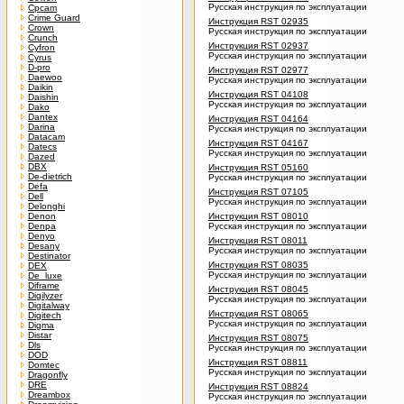
Русская инструкция по эксплуатации
Cpcam
Crime Guard
Инструкция RST 02935
Crown
Русская инструкция по эксплуатации
Crunch
Инструкция RST 02937
Cyfron
Русская инструкция по эксплуатации
Cyrus
D-pro
Инструкция RST 02977
Daewoo
Русская инструкция по эксплуатации
Daikin
Инструкция RST 04108
Daishin
Русская инструкция по эксплуатации
Dako
Dantex
Инструкция RST 04164
Darina
Русская инструкция по эксплуатации
Datacam
Инструкция RST 04167
Datecs
Русская инструкция по эксплуатации
Dazed
DBX
Инструкция RST 05160
De-dietrich
Русская инструкция по эксплуатации
Defa
Инструкция RST 07105
Dell
Русская инструкция по эксплуатации
Delonghi
Denon
Инструкция RST 08010
Denpa
Русская инструкция по эксплуатации
Denyo
Инструкция RST 08011
Desany
Русская инструкция по эксплуатации
Destinator
Инструкция RST 08035
DEX
Русская инструкция по эксплуатации
De_luxe
Diframe
Инструкция RST 08045
Digilyzer
Русская инструкция по эксплуатации
Digitalway
Инструкция RST 08065
Digitech
Русская инструкция по эксплуатации
Digma
Distar
Инструкция RST 08075
Dls
Русская инструкция по эксплуатации
DOD
Инструкция RST 08811
Domtec
Русская инструкция по эксплуатации
Dragonfly
DRE
Инструкция RST 08824
Dreambox
Русская инструкция по эксплуатации