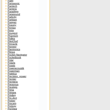
Palm
Panasonic
Pantech
Pantera
Paradigm
Parasound
Parkcity
Partisan
Pasgao
Peavey
Pentax
Petra
Peugeot
Phantom
Philips
PilotChef
Pinnacle
Pioneer
Plantronics
Plinius
Pocket Navigator
Pocketbook
Polar
Polaris
Possio
Poweracoustik
Powerman
Praktica
Precision_power
Premier
Premiera
Presonus
Prestigio
Prima
Primare
Privileg
Pro-Ject
Prober
Procam
Prology
ProView