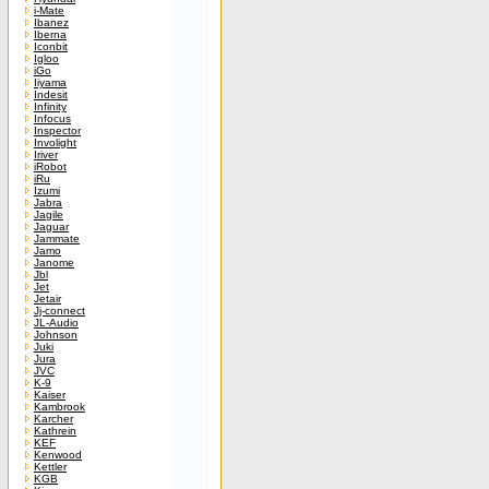
i-Mate
Ibanez
Iberna
Iconbit
Igloo
iGo
Iiyama
Indesit
Infinity
Infocus
Inspector
Involight
Iriver
iRobot
iRu
Izumi
Jabra
Jagile
Jaguar
Jammate
Jamo
Janome
Jbl
Jet
Jetair
Jj-connect
JL-Audio
Johnson
Juki
Jura
JVC
K-9
Kaiser
Kambrook
Karcher
Kathrein
KEF
Kenwood
Kettler
KGB