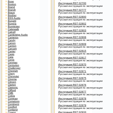
Bose
Инструкция RST 02700
Boston
Русская инструкция по эксплуатации
Brand
Brandt
Инструкция RST 02777
Braun
Русская инструкция по эксплуатации
Brother
Инструкция RST 02800
BSS Audio
Русская инструкция по эксплуатации
Bugatti
Bugera
Инструкция RST 02802
Burmester
Русская инструкция по эксплуатации
Cakewalk
Инструкция RST 02803
Calcell
Русская инструкция по эксплуатации
Cambridge Audio
Инструкция RST 02808
Cameron
Русская инструкция по эксплуатации
Candy
Canon
Инструкция RST 02809
Canton
Русская инструкция по эксплуатации
Carcam
Инструкция RST 02815
Carrier
Русская инструкция по эксплуатации
Casio
Cata
Инструкция RST 02817
Cenix
Русская инструкция по эксплуатации
Cenmax
Инструкция RST 02870
Centurion
Русская инструкция по эксплуатации
Challenger
Cheetah
Инструкция RST 02871
Chery
Русская инструкция по эксплуатации
Chevrolet
Инструкция RST 02875
Cinema
Русская инструкция по эксплуатации
Citroen
Clarion
Инструкция RST 02876
Clatronic
Русская инструкция по эксплуатации
Clifford
Инструкция RST 02877
CME
Русская инструкция по эксплуатации
Cobra
Compaq
Инструкция RST 02878
Comstorm
Русская инструкция по эксплуатации
Continent
Инструкция RST 02879
Coolfort
Русская инструкция по эксплуатации
Cortland
Инструкция RST 02933
Cowon