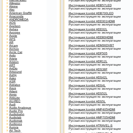
Русская инструкция по эксплуатации
Alligator
Инструкция Iconbit HDB57LED
Alpine
Русская инструкция по эксплуатации
Alto
American Graffiti
Инструкция Iconbit HDB700LED
Anaconda
Русская инструкция по эксплуатации
ANDROMEDA
Инструкция Iconbit HDD301HDMI
AOS
Русская инструкция по эксплуатации
Apelson
Aphex
Инструкция Iconbit HDD32L
Apogee
Русская инструкция по эксплуатации
Apple
Инструкция Iconbit HDD80HDMI
APS
Русская инструкция по эксплуатации
AR
Инструкция Iconbit HDM36DVBT
Arcam
Русская инструкция по эксплуатации
Archos
Arctic Cat
Инструкция Iconbit HDP505
Ardo
Русская инструкция по эксплуатации
Ariete
Инструкция Iconbit HDR12L
Ariston
Русская инструкция по эксплуатации
ART
ArtDio
Инструкция Iconbit HDS38F
Artsound
Русская инструкция по эксплуатации
Ashly
Инструкция Iconbit HDS42L
Asko
Русская инструкция по эксплуатации
ASR
Astralux
Инструкция Iconbit HDS4L
Asus
Русская инструкция по эксплуатации
Atlant
Инструкция Iconbit HDS52L
Atmix
Русская инструкция по эксплуатации
Attitude
AU-REC
Инструкция Iconbit HDS5L
Audi
Русская инструкция по эксплуатации
Audio Analogue
Инструкция Iconbit HMP405HDMI
Audio Pro
Русская инструкция по эксплуатации
Audiobahn
Audiolab
Инструкция Iconbit HMP705HDMI
Audiotrak
Русская инструкция по эксплуатации
Audiovox
Инструкция Iconbit HTRAVEL-S
Aurora
Русская инструкция по эксплуатации
AV Tech