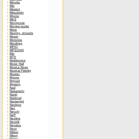
Minolta
Mio
Mission
Mitsubishi
Miyota
MKS
Mongoose
Monitor-audio
Mora
Morphy_richards
Moser
Motorola
Moulinex
MPIO
MPS2000
Msi
MTX
Multitronics
Music Hall
Musica Nova
Musical Fidelity
Mustec
Myone
Myryad
Mystery
Nad
Nakamichi
Nardi
National
Naviangel
Navigon
Nec
Necchi
Neff
Neoline
Neutrik
Nevalux
Nexx
Nikkor
Nikon
Nimzy