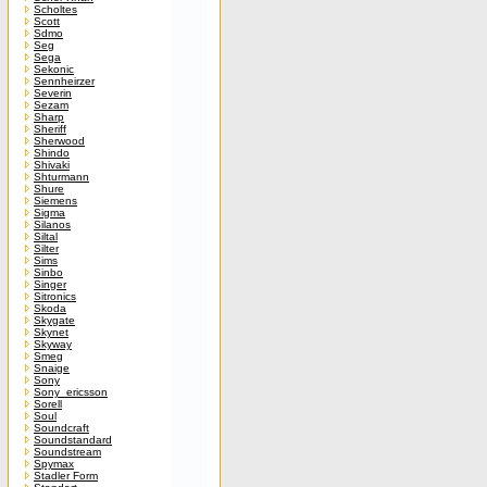
Scholtes
Scott
Sdmo
Seg
Sega
Sekonic
Sennheirzer
Severin
Sezam
Sharp
Sheriff
Sherwood
Shindo
Shivaki
Shturmann
Shure
Siemens
Sigma
Silanos
Siltal
Silter
Sims
Sinbo
Singer
Sitronics
Skoda
Skygate
Skynet
Skyway
Smeg
Snaige
Sony
Sony_ericsson
Sorell
Soul
Soundcraft
Soundstandard
Soundstream
Spymax
Stadler Form