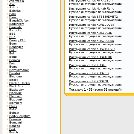
Инструкция Iconbit HTRAVEL-T
Avermedia
Русская инструкция по эксплуатации
Avid
Azbox
Инструкция Iconbit Nettab Rune
Babyliss
Русская инструкция по эксплуатации
Ballu
Инструкция Iconbit STB330DVBT2
Bamix
Русская инструкция по эксплуатации
Bang&Olufsen
Bauknecht
Инструкция Iconbit XDR10DVBT
Baumatic
Русская инструкция по эксплуатации
Bazooka
Инструкция Iconbit XDS1003D
BBE
Русская инструкция по эксплуатации
BBK
Beauty Club
Инструкция Iconbit XDS200Duo
Beem
Русская инструкция по эксплуатации
Behringer
Инструкция Iconbit XDS210DVD
Beko
Русская инструкция по эксплуатации
Bel
Benq
Инструкция Iconbit XDS4403D
Bernina
Русская инструкция по эксплуатации
Best
Инструкция Iconbit XDS4L
Beurer
Русская инструкция по эксплуатации
Beyerdynamic
Bimatek
Инструкция Iconbit XDS73D
Binatone
Русская инструкция по эксплуатации
Bissell
Инструкция Iconbit XDS7GL
Black & Decker
Русская инструкция по эксплуатации
Black Box
Показано
1
-
33
(всего
33
позиций)
Blackberry
Blackvue
Blaucraft
Blaupunkt
Blomberg
Blues
BMW
Bobcat
Body Sculpture
Bomann
Bompani
Boneco
Bork
Bosch