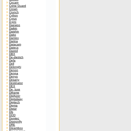
Cpcam
Crime Guard
Crown
Crunch
Cyfron
Cyrus
D-pro
Daewoo
Daikin
Daishin
Dako
Dantex
Darina
Datacam
Datecs
Dazed
DBX
De-dietrich
Defa
Dell
Delonghi
Denon
Denpa
Denyo
Desany
Destinator
DEX
De_luxe
Diframe
Digilyzer
Digitalway
Digitech
Digma
Distar
Dls
DOD
Domtec
Dragonfly
DRE
Dreambox