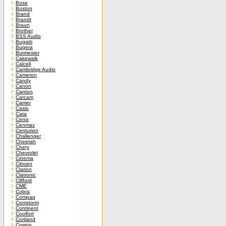
Bose
Boston
Brand
Brandt
Braun
Brother
BSS Audio
Bugatti
Bugera
Burmester
Cakewalk
Calcell
Cambridge Audio
Cameron
Candy
Canon
Canton
Carcam
Carrier
Casio
Cata
Cenix
Cenmax
Centurion
Challenger
Cheetah
Chery
Chevrolet
Cinema
Citroen
Clarion
Clatronic
Clifford
CME
Cobra
Compaq
Comstorm
Continent
Coolfort
Cortland
Cowon