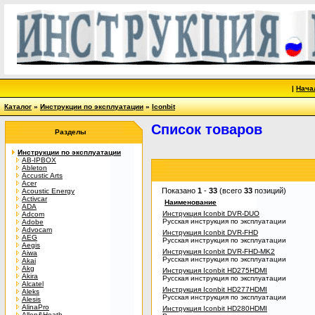
|
Нача
Каталог
»
Инструкции по эксплуатации
»
Iconbit
Список товаров
Разделы
Инструкции по эксплуатации
AB-IPBOX
Ableton
Accustic Arts
Acer
Показано
1
-
33
(всего
33
позиций)
Acoustic Energy
Activcar
Наименование
ADA
Инструкция Iconbit DVR-DUO
Adcom
Русская инструкция по эксплуатации
Adobe
Advocam
Инструкция Iconbit DVR-FHD
AEG
Русская инструкция по эксплуатации
Aegis
Инструкция Iconbit DVR-FHD-MK2
Aiwa
Русская инструкция по эксплуатации
Akai
Akg
Инструкция Iconbit HD275HDMI
Akira
Русская инструкция по эксплуатации
Alcatel
Инструкция Iconbit HD277HDMI
Aleks
Русская инструкция по эксплуатации
Alesis
AlinaPro
Инструкция Iconbit HD280HDMI
Allen&Heath