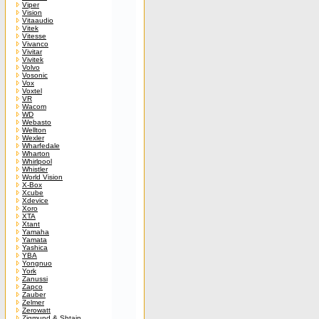
Viper
Vision
Vitaaudio
Vitek
Vitesse
Vivanco
Vivitar
Vivitek
Volvo
Vosonic
Vox
Voxtel
VR
Wacom
WD
Webasto
Wellton
Wexler
Wharfedale
Wharton
Whirlpool
Whistler
World Vision
X-Box
Xcube
Xdevice
Xoro
XTA
Xtant
Yamaha
Yamata
Yashica
YBA
Yongnuo
York
Zanussi
Zapco
Zauber
Zelmer
Zerowatt
Zigmund & Shtain