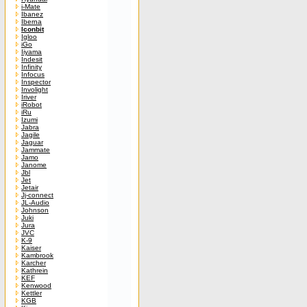
i-Mate
Ibanez
Iberna
Iconbit
Igloo
iGo
Iiyama
Indesit
Infinity
Infocus
Inspector
Involight
Iriver
iRobot
iRu
Izumi
Jabra
Jagile
Jaguar
Jammate
Jamo
Janome
Jbl
Jet
Jetair
Jj-connect
JL-Audio
Johnson
Juki
Jura
JVC
K-9
Kaiser
Kambrook
Karcher
Kathrein
KEF
Kenwood
Kettler
KGB