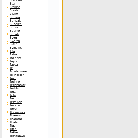
Standart
Star
Starline
Stealth
Sturm
Subaru
Sunpak
Supercat
Supra
Suunto
Suzuki
Sven
Swatch
SWR
Symetrix
T+a
Taiyo
Tangent
Tapco
Tascam
Tcl
Tc_electronic
Tc_helicon
Teac
Techno
Technostar
Teckton
Tefal
Teka
Tenore
Terraillon
Terratec
Texet
Thermomix
Thomas
Thomson
Thule
Tiger
Titan
Tokina
Tomahawk