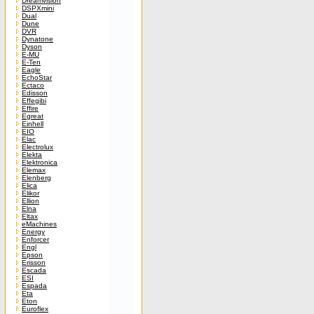
Dreamvision
DSPXmini
Dual
Dune
DVR
Dynatone
Dyson
E-MU
E-Ten
Eagle
EchoStar
Ectaco
Edisson
Effegibi
Effire
Egreat
Einhell
EIO
Elac
Electrolux
Elekta
Elektronica
Elemax
Elenberg
Elica
Elikor
Ellion
Elna
Eltax
eMachines
Energy
Enforcer
Engl
Epson
Erisson
Escada
ESI
Espada
Eta
Eton
Euroflex