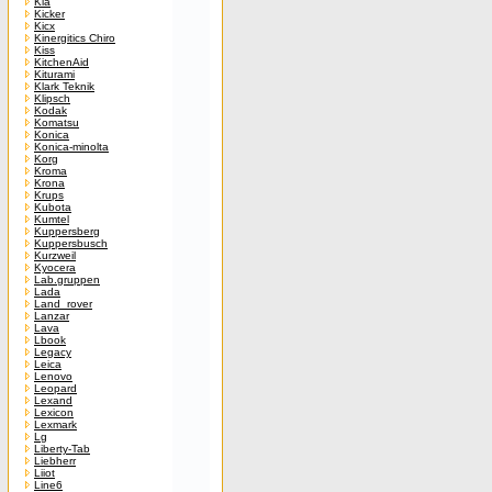
Kia
Kicker
Kicx
Kinergitics Chiro
Kiss
KitchenAid
Kiturami
Klark Teknik
Klipsch
Kodak
Komatsu
Konica
Konica-minolta
Korg
Kroma
Krona
Krups
Kubota
Kumtel
Kuppersberg
Kuppersbusch
Kurzweil
Kyocera
Lab.gruppen
Lada
Land_rover
Lanzar
Lava
Lbook
Legacy
Leica
Lenovo
Leopard
Lexand
Lexicon
Lexmark
Lg
Liberty-Tab
Liebherr
Liiot
Line6