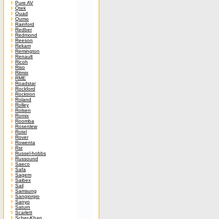
Pure AV
Qtek
Quad
Qumo
Rainford
Redber
Redmond
Reeson
Rekam
Remington
Renault
Ricoh
Riso
Ritmix
RME
Roadstar
Rockford
Rocktron
Roland
Rolley
Rolsen
Romix
Roomba
Rosenlew
Rotel
Rover
Rowenta
Rst
Russel-hobbs
Russound
Saeco
Safa
Sagem
Saibex
Sail
Samsung
Sangiorgio
Sanyo
Saturn
Scarlett
Scher-Khan