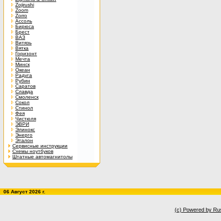
Zojirushi
Zoom
Zorro
Ассоль
Бирюса
Брест
ВАЗ
Витязь
Вятка
Горизонт
Мечта
Минск
Океан
Радуга
Рубин
Саратов
Славда
Смоленск
Сокол
Стинол
Фея
Чистюля
ЭВРИ
Элинокс
Энерго
Эталон
Сервисные инструкции
Схемы ноутбуков
Штатные автомагнитолы
06 Август 2026 г.
(c) Powered by Ru