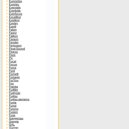
Eurosoba
Eurotec
Eventide
Everbrite
Everfocus
Excalibur
Exellent
Explay
Ezetil
Faber
Fagor
Falkon
Faraon
Fender
Ferguson
Final-Sound
Finevu
Fiore
Fly
Focal
Focus
Force
Ford
Fornelli
Forsage
ForYou
Fox
Franke
Fujifilm
Fujiiryoki
Fujitsu
Fujitsu-siemens
Fuma
Funai
Furuno
Fusion
Fuss
Gaggenau
Gaggia
GAL
Garmin