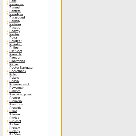
Palm
Panasonic
Pantech
Pantera
Paradigm
Parasound
Parkcity
Partisan
Pasgao
Peavey
Pentax
Petra
Peugeot
Phantom
Philips
PilotChef
Pinnacle
Pioneer
Plantronics
Plinius
Pocket Navigator
Pocketbook
Polar
Polaris
Possio
Poweracoustik
Powerman
Praktica
Precision_power
Premier
Premiera
Presonus
Prestigio
Prima
Primare
Privileg
Pro-Ject
Prober
Procam
Prology
ProView