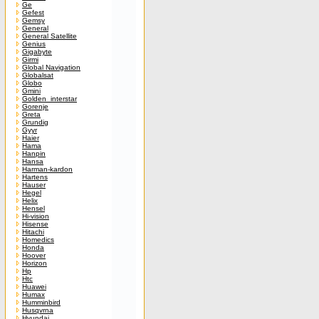
Ge
Gefest
Gemsy
General
General Satellite
Genius
Gigabyte
Girmi
Global Navigation
Globalsat
Globo
Gmini
Golden_interstar
Gorenje
Greta
Grundig
Gyyr
Haier
Hama
Hanpin
Hansa
Harman-kardon
Hartens
Hauser
Hegel
Helix
Hensel
Hi-vision
Hisense
Hitachi
Homedics
Honda
Hoover
Horizon
Hp
Htc
Huawei
Humax
Humminbird
Husqvrna
Hyundai