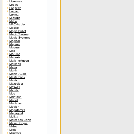
Livemusic
Loewe
Logitech
Lumax
Luxman
M-audio
Mabe
MAC-Audio
Mackie
Magic Bullet
Magic System
Magic Systems
Magicar
Magner
Magnum
Mak
MAKITA
Marantz
Mark_levinson
Marshall
Marta
Martin
Martin-Audio
Mastercook
Matrix
Maxselect
Maxwell
Mazda
Mbs
Mcintosh
Medeli
Medialas
Medion
Megaforcer
Megagold
Melitta
Mercedes-Benz
Mesa Boogie
Midea
Miele
Minilyzer