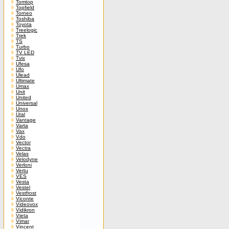
Tomtop
Topfield
Torneo
Toshiba
Toyota
Treelogic
Trek
TS
Turbo
TV LED
Tvix
Ufesa
Ufo
Ulead
Ultimate
Umax
Unit
United
Universal
Unox
Ural
Vantage
Varta
Vax
Vdo
Vector
Vectra
Velas
Velodyne
Verloni
Vertu
VES
Vesta
Vestel
Vestfrost
Viconte
Videovox
Vidikron
Vieta
Vimar
Vincent