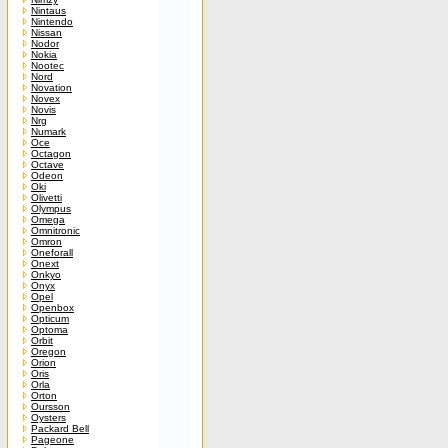
Nintaus
Nintendo
Nissan
Nodor
Nokia
Nootec
Nord
Novation
Novex
Novis
Nrg
Numark
Oce
Octagon
Octave
Odeon
Oki
Olivetti
Olympus
Omega
Omnitronic
Omron
Oneforall
Onext
Onkyo
Onyx
Opel
Openbox
Opticum
Optoma
Orbit
Oregon
Orion
Oris
Orla
Orton
Oursson
Oysters
Packard Bell
Pageone