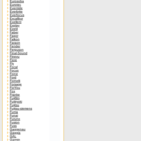
Eurosoba
Eurotec
Eventide
Everbrite
Everfocus
Excalibur
Exellent
Explay
Ezetil
Faber
Fagor
Falkon
Faraon
Fender
Ferguson
Final-Sound
Finevu
Fiore
Fly
Focal
Focus
Force
Ford
Fornelli
Forsage
ForYou
Fox
Franke
Fujifilm
Fujiiryoki
Fujitsu
Fujitsu-siemens
Fuma
Funai
Furuno
Fusion
Fuss
Gaggenau
Gaggia
GAL
Garmin