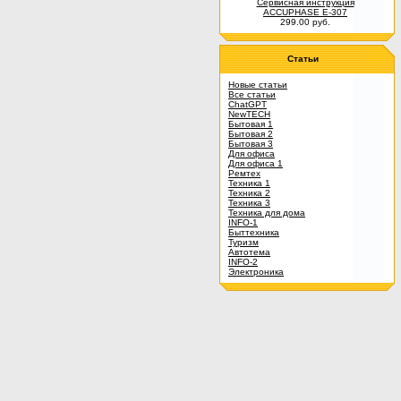
Сервисная инструкция
ACCUPHASE E-307
299.00 руб.
Статьи
Новые статьи
Все статьи
ChatGPT
NewTECH
Бытовая 1
Бытовая 2
Бытовая 3
Для офиса
Для офиса 1
Ремтех
Техника 1
Техника 2
Техника 3
Техника для дома
INFO-1
Быттехника
Туризм
Автотема
INFO-2
Электроника