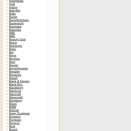
Avermedia
Avid
Azbox
Babyliss
Ballu
Bamix
Bang&Olufsen
Bauknecht
Baumatic
Bazooka
BBE
BBK
Beauty Club
Beem
Behringer
Beko
Bel
Benq
Bernina
Best
Beurer
Beyerdynamic
Bimatek
Binatone
Bissell
Black & Decker
Black Box
Blackberry
Blackvue
Blaucraft
Blaupunkt
Blomberg
Blues
BMW
Bobcat
Body Sculpture
Bomann
Bompani
Boneco
Bork
Bosch