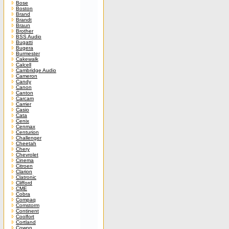
Bose
Boston
Brand
Brandt
Braun
Brother
BSS Audio
Bugatti
Bugera
Burmester
Cakewalk
Calcell
Cambridge Audio
Cameron
Candy
Canon
Canton
Carcam
Carrier
Casio
Cata
Cenix
Cenmax
Centurion
Challenger
Cheetah
Chery
Chevrolet
Cinema
Citroen
Clarion
Clatronic
Clifford
CME
Cobra
Compaq
Comstorm
Continent
Coolfort
Cortland
Cowon