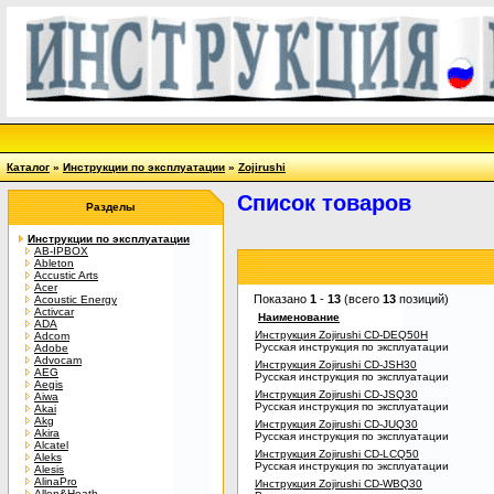
Каталог
»
Инструкции по эксплуатации
»
Zojirushi
Список товаров
Разделы
Инструкции по эксплуатации
AB-IPBOX
Ableton
Accustic Arts
Acer
Показано
1
-
13
(всего
13
позиций)
Acoustic Energy
Activcar
Наименование
ADA
Инструкция Zojirushi CD-DEQ50H
Adcom
Русская инструкция по эксплуатации
Adobe
Advocam
Инструкция Zojirushi CD-JSH30
AEG
Русская инструкция по эксплуатации
Aegis
Инструкция Zojirushi CD-JSQ30
Aiwa
Русская инструкция по эксплуатации
Akai
Akg
Инструкция Zojirushi CD-JUQ30
Akira
Русская инструкция по эксплуатации
Alcatel
Инструкция Zojirushi CD-LCQ50
Aleks
Русская инструкция по эксплуатации
Alesis
AlinaPro
Инструкция Zojirushi CD-WBQ30
Allen&Heath