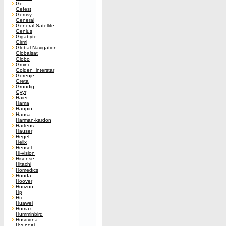
Ge
Gefest
Gemsy
General
General Satellite
Genius
Gigabyte
Girmi
Global Navigation
Globalsat
Globo
Gmini
Golden_interstar
Gorenje
Greta
Grundig
Gyyr
Haier
Hama
Hanpin
Hansa
Harman-kardon
Hartens
Hauser
Hegel
Helix
Hensel
Hi-vision
Hisense
Hitachi
Homedics
Honda
Hoover
Horizon
Hp
Htc
Huawei
Humax
Humminbird
Husqvrna
Hyundai