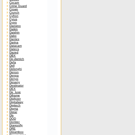
Cpcam
Crime Guard
Crown
Crunch
Cyfron
Cyrus
D-pro
Daewoo
Daikin
Daishin
Dako
Dantex
Darina
Datacam
Datecs
Dazed
DBX
De-dietrich
Defa
Dell
Delonghi
Denon
Denpa
Denyo
Desany
Destinator
DEX
De_luxe
Diframe
Digilyzer
Digitalway
Digitech
Digma
Distar
Dls
DOD
Domtec
Dragonfly
DRE
Dreambox