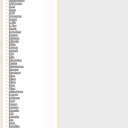
Dreamvision
DSPXmini
Dual
Dune
DVR
Dynatone
Dyson
E-MU
E-Ten
Eagle
EchoStar
Ectaco
Edisson
Effegibi
Effire
Egreat
Einhell
EIO
Elac
Electrolux
Elekta
Elektronica
Elemax
Elenberg
Elica
Elikor
Ellion
Elna
Eltax
eMachines
Energy
Enforcer
Engl
Epson
Erisson
Escada
ESI
Espada
Eta
Eton
Euroflex