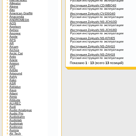
Русская инструкция по эксплуатации
Alligator
Инструкция Zojirushi CD-WBQ40
Alpine
Русская инструкция по эксплуатации
Alto
American Graffiti
Инструкция Zojirushi CV-DSG40
Anaconda
Русская инструкция по эксплуатации
ANDROMEDA
Инструкция Zojirushi NS-JCH10D
AOS
Русская инструкция по эксплуатации
Apelson
Aphex
Инструкция Zojirushi NS-JCH18D
Apogee
Русская инструкция по эксплуатации
Apple
Инструкция Zojirushi NS-KFH05
APS
Русская инструкция по эксплуатации
AR
Инструкция Zojirushi NS-ZAH10
Arcam
Русская инструкция по эксплуатации
Archos
Arctic Cat
Инструкция Zojirushi NS-ZAH18
Ardo
Русская инструкция по эксплуатации
Ariete
Показано
1
-
13
(всего
13
позиций)
Ariston
ART
ArtDio
Artsound
Ashly
Asko
ASR
Astralux
Asus
Atlant
Atmix
Attitude
AU-REC
Audi
Audio Analogue
Audio Pro
Audiobahn
Audiolab
Audiotrak
Audiovox
Aurora
AV Tech