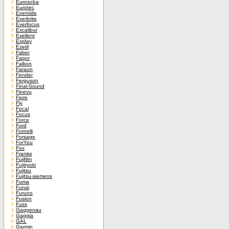
Eurosoba
Eurotec
Eventide
Everbrite
Everfocus
Excalibur
Exellent
Explay
Ezetil
Faber
Fagor
Falkon
Faraon
Fender
Ferguson
Final-Sound
Finevu
Fiore
Fly
Focal
Focus
Force
Ford
Fornelli
Forsage
ForYou
Fox
Franke
Fujifilm
Fujiiryoki
Fujitsu
Fujitsu-siemens
Fuma
Funai
Furuno
Fusion
Fuss
Gaggenau
Gaggia
GAL
Garmin