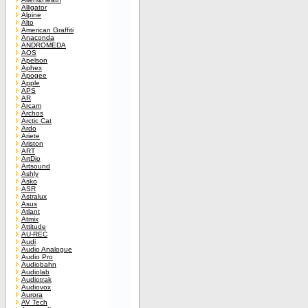
Alligator
Alpine
Alto
American Graffiti
Anaconda
ANDROMEDA
AOS
Apelson
Aphex
Apogee
Apple
APS
AR
Arcam
Archos
Arctic Cat
Ardo
Ariete
Ariston
ART
ArtDio
Artsound
Ashly
Asko
ASR
Astralux
Asus
Atlant
Atmix
Attitude
AU-REC
Audi
Audio Analogue
Audio Pro
Audiobahn
Audiolab
Audiotrak
Audiovox
Aurora
AV Tech