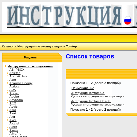
Каталог
»
Инструкции по эксплуатации
»
Tomtop
Список товаров
Разделы
Инструкции по эксплуатации
AB-IPBOX
Ableton
Accustic Arts
Acer
Показано
1
-
2
(всего
2
позиций)
Acoustic Energy
Activcar
Наименование
ADA
Инструкция Tomtom Go
Adcom
Русская инструкция по эксплуатации
Adobe
Advocam
Инструкция Tomtom One-XL
AEG
Русская инструкция по эксплуатации
Aegis
Показано
1
-
2
(всего
2
позиций)
Aiwa
Akai
Akg
Akira
Alcatel
Aleks
Alesis
AlinaPro
Allen&Heath