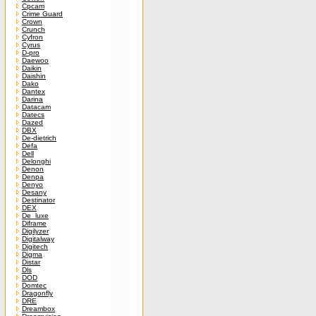
Cpcam
Crime Guard
Crown
Crunch
Cyfron
Cyrus
D-pro
Daewoo
Daikin
Daishin
Dako
Dantex
Darina
Datacam
Datecs
Dazed
DBX
De-dietrich
Defa
Dell
Delonghi
Denon
Denpa
Denyo
Desany
Destinator
DEX
De_luxe
Diframe
Digilyzer
Digitalway
Digitech
Digma
Distar
Dls
DOD
Domtec
Dragonfly
DRE
Dreambox