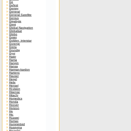
Ge
Gefest
Gemsy
General
General Satellite
Genius
Gigabyte
Girmi
Global Navigation
Globalsat
Globo
Gmini
Golden_interstar
Gorenje
Greta
Grundig
Gyyr
Haier
Hama
Hanpin
Hansa
Harman-kardon
Hartens
Hauser
Hegel
Helix
Hensel
Hi-vision
Hisense
Hitachi
Homedics
Honda
Hoover
Horizon
Hp
Htc
Huawei
Humax
Humminbird
Husqvrna
Hyundai