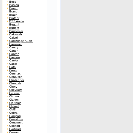
Bose
Boston
Brand
Brandt
Braun
Brother
BSS Audio
Bugatti
Bugera
Burmester
Cakewalk
Calcell
Cambridge Audio
Cameron
Candy
Canon
Canton
Carcam
Carrier
Casio
Cata
Cenix
Cenmax
Centurion
Challenger
Cheetah
Chery
Chevrolet
Cinema
Citroen
Clarion
Clatronic
Clifford
CME
Cobra
Compaq
Comstorm
Continent
Coolfort
Cortland
Cowon