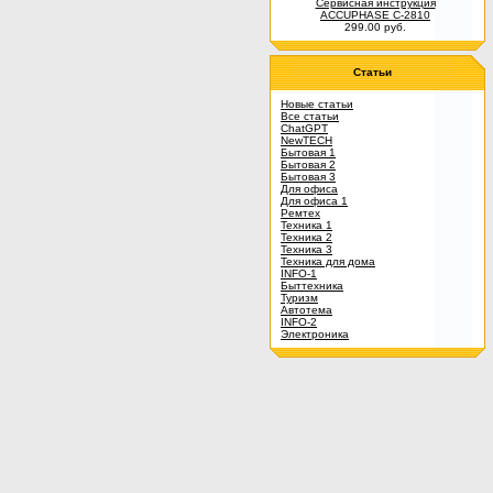
Сервисная инструкция
ACCUPHASE C-2810
299.00 руб.
Статьи
Новые статьи
Все статьи
ChatGPT
NewTECH
Бытовая 1
Бытовая 2
Бытовая 3
Для офиса
Для офиса 1
Ремтех
Техника 1
Техника 2
Техника 3
Техника для дома
INFO-1
Быттехника
Туризм
Автотема
INFO-2
Электроника