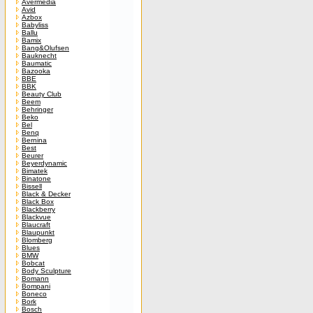
Avermedia
Avid
Azbox
Babyliss
Ballu
Bamix
Bang&Olufsen
Bauknecht
Baumatic
Bazooka
BBE
BBK
Beauty Club
Beem
Behringer
Beko
Bel
Benq
Bernina
Best
Beurer
Beyerdynamic
Bimatek
Binatone
Bissell
Black & Decker
Black Box
Blackberry
Blackvue
Blaucraft
Blaupunkt
Blomberg
Blues
BMW
Bobcat
Body Sculpture
Bomann
Bompani
Boneco
Bork
Bosch