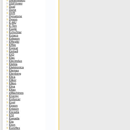
Dreamvision
DSPXmini
Dual
Dune
DVR
Dynatone
Dyson
E-MU
E-Ten
Eagle
EchoStar
Ectaco
Edisson
Effegibi
Effire
Egreat
Einhell
EIO
Elac
Electrolux
Elekta
Elektronica
Elemax
Elenberg
Elica
Elikor
Ellion
Elna
Eltax
eMachines
Energy
Enforcer
Engl
Epson
Erisson
Escada
ESI
Espada
Eta
Eton
Euroflex