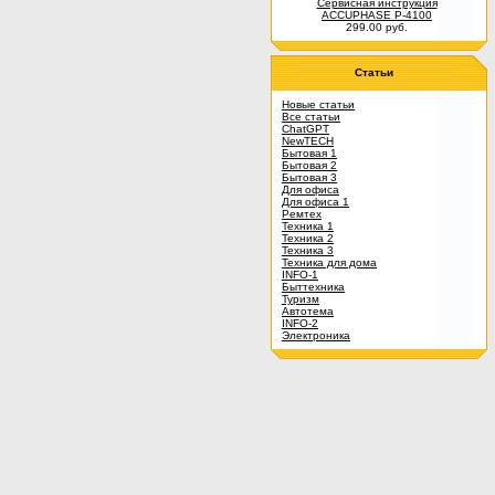
Сервисная инструкция
ACCUPHASE P-4100
299.00 руб.
Статьи
Новые статьи
Все статьи
ChatGPT
NewTECH
Бытовая 1
Бытовая 2
Бытовая 3
Для офиса
Для офиса 1
Ремтех
Техника 1
Техника 2
Техника 3
Техника для дома
INFO-1
Быттехника
Туризм
Автотема
INFO-2
Электроника