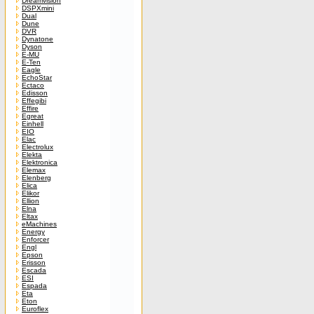
Dreamvision
DSPXmini
Dual
Dune
DVR
Dynatone
Dyson
E-MU
E-Ten
Eagle
EchoStar
Ectaco
Edisson
Effegibi
Effire
Egreat
Einhell
EIO
Elac
Electrolux
Elekta
Elektronica
Elemax
Elenberg
Elica
Elikor
Ellion
Elna
Eltax
eMachines
Energy
Enforcer
Engl
Epson
Erisson
Escada
ESI
Espada
Eta
Eton
Euroflex