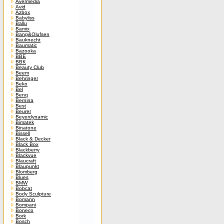
Avermedia
Avid
Azbox
Babyliss
Ballu
Bamix
Bang&Olufsen
Bauknecht
Baumatic
Bazooka
BBE
BBK
Beauty Club
Beem
Behringer
Beko
Bel
Benq
Bernina
Best
Beurer
Beyerdynamic
Bimatek
Binatone
Bissell
Black & Decker
Black Box
Blackberry
Blackvue
Blaucraft
Blaupunkt
Blomberg
Blues
BMW
Bobcat
Body Sculpture
Bomann
Bompani
Boneco
Bork
Bosch