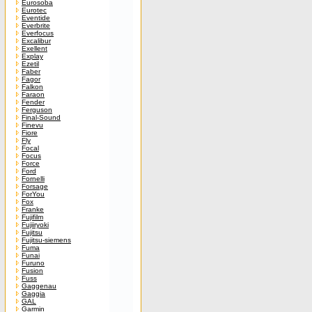
Eurosoba
Eurotec
Eventide
Everbrite
Everfocus
Excalibur
Exellent
Explay
Ezetil
Faber
Fagor
Falkon
Faraon
Fender
Ferguson
Final-Sound
Finevu
Fiore
Fly
Focal
Focus
Force
Ford
Fornelli
Forsage
ForYou
Fox
Franke
Fujifilm
Fujiiryoki
Fujitsu
Fujitsu-siemens
Fuma
Funai
Furuno
Fusion
Fuss
Gaggenau
Gaggia
GAL
Garmin