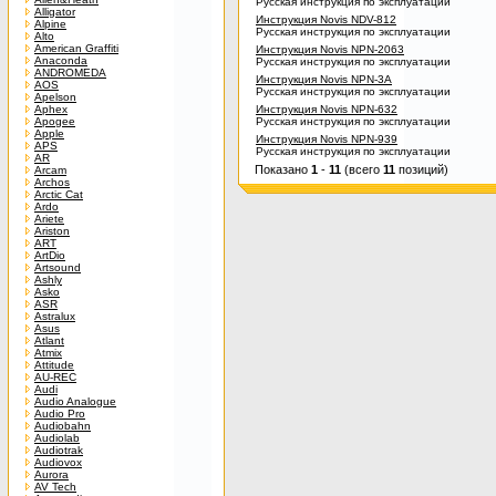
Русская инструкция по эксплуатации
Alligator
Инструкция Novis NDV-812
Alpine
Русская инструкция по эксплуатации
Alto
American Graffiti
Инструкция Novis NPN-2063
Anaconda
Русская инструкция по эксплуатации
ANDROMEDA
Инструкция Novis NPN-3A
AOS
Русская инструкция по эксплуатации
Apelson
Aphex
Инструкция Novis NPN-632
Apogee
Русская инструкция по эксплуатации
Apple
Инструкция Novis NPN-939
APS
Русская инструкция по эксплуатации
AR
Показано
1
-
11
(всего
11
позиций)
Arcam
Archos
Arctic Cat
Ardo
Ariete
Ariston
ART
ArtDio
Artsound
Ashly
Asko
ASR
Astralux
Asus
Atlant
Atmix
Attitude
AU-REC
Audi
Audio Analogue
Audio Pro
Audiobahn
Audiolab
Audiotrak
Audiovox
Aurora
AV Tech