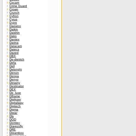
Cpcam
Crime Guard
Crown
Crunch
Cyfron
Cyrus
D-pro
Daewoo
Daikin
Daishin
Dako
Dantex
Darina
Datacam
Datecs
Dazed
DBX
De-dietrich
Defa
Dell
Delonghi
Denon
Denpa
Denyo
Desany
Destinator
DEX
De_luxe
Diframe
Digilyzer
Digitalway
Digitech
Digma
Distar
Dls
DOD
Domtec
Dragonfly
DRE
Dreambox