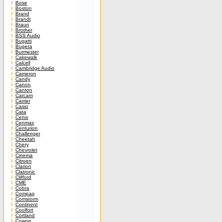
Bose
Boston
Brand
Brandt
Braun
Brother
BSS Audio
Bugatti
Bugera
Burmester
Cakewalk
Calcell
Cambridge Audio
Cameron
Candy
Canon
Canton
Carcam
Carrier
Casio
Cata
Cenix
Cenmax
Centurion
Challenger
Cheetah
Chery
Chevrolet
Cinema
Citroen
Clarion
Clatronic
Clifford
CME
Cobra
Compaq
Comstorm
Continent
Coolfort
Cortland
Cowon