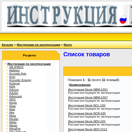
Каталог
»
Инструкции по эксплуатации
»
Novis
Список товаров
Разделы
Инструкции по эксплуатации
AB-IPBOX
Ableton
Accustic Arts
Acer
Показано
1
-
11
(всего
11
позиций)
Acoustic Energy
Activcar
Наименование
ADA
Инструкция Novis NBM-1001
Adcom
Русская инструкция по эксплуатации
Adobe
Advocam
Инструкция Novis NBM-1007
AEG
Русская инструкция по эксплуатации
Aegis
Инструкция Novis NCL-100
Aiwa
Русская инструкция по эксплуатации
Akai
Akg
Инструкция Novis NCR-430
Akira
Русская инструкция по эксплуатации
Alcatel
Инструкция Novis NDV-100
Aleks
Русская инструкция по эксплуатации
Alesis
AlinaPro
Инструкция Novis NDV-1512
Allen&Heath