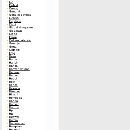
Ge
Gefest
Gemsy
General
General Satellite
Genius
Gigabyte
Girmi
Global Navigation
Globalsat
Globo
Gmini
Golden_interstar
Gorenje
Greta
Grundig
Gyyr
Haier
Hama
Hanpin
Hansa
Harman-kardon
Hartens
Hauser
Hegel
Helix
Hensel
Hi-vision
Hisense
Hitachi
Homedics
Honda
Hoover
Horizon
Hp
Htc
Huawei
Humax
Humminbird
Husqvrna
Hyundai